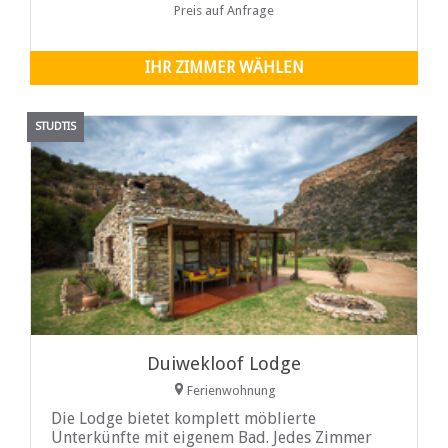
ein wahres Zuhause in der Ferne.
Preis auf Anfrage
IHR ZIMMER WÄHLEN
STUDTIS
Duiwekloof Lodge
Ferienwohnung
Die Lodge bietet komplett möblierte
Unterkünfte mit eigenem Bad. Jedes Zimmer