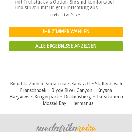
mit Frühstück als Option. Sie sind komfortabel
und stilvoll mit uriger Einrichtung aus
vergangenen Tagen eingerichtet.
Preis auf Anfrage
IHR ZIMMER WÄHLEN
ALLE ERGEBNISSE ANZEIGEN
Beliebte Ziele in Südafrika ~
Kapstadt
~
Stellenbosch
~
Franschhoek
~
Blyde River Canyon
~
Knysna
~
Hazyview
~
Krügerpark
~
Drakensberg
~
Tsitsikamma
~
Mossel Bay
~
Hermanus