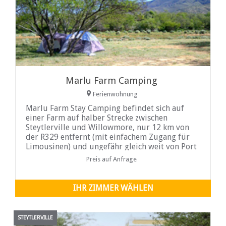
Marlu Farm Camping
Ferienwohnung
Marlu Farm Stay Camping befindet sich auf
einer Farm auf halber Strecke zwischen
Steytlerville und Willowmore, nur 12 km von
der R329 entfernt (mit einfachem Zugang für
Limousinen) und ungefähr gleich weit von Port
Elizabeth, Jeffreys Bay, Knysna, Oudtshoorn,
Preis auf Anfrage
Beaufort West und Graaff- entfernt. Reinet.
Marlu ist ein idealer Ausgangspunkt, um die
Sehenswürdigkeiten von Baviaanskloof, der
IHR ZIMMER WÄHLEN
Karoo zu erkunden oder einfach nur hier zu
bleiben und zu genießen.
STEYTLERVILLE