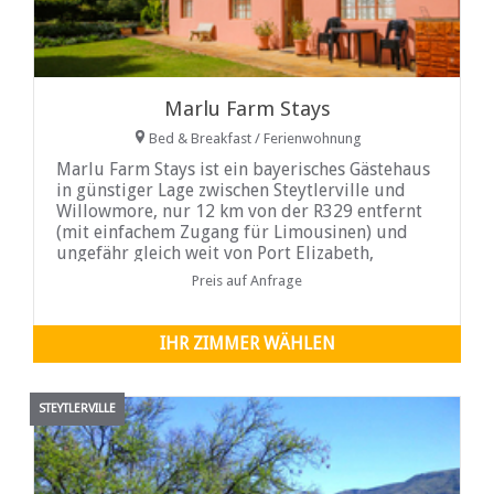
Marlu Farm Stays
Bed & Breakfast / Ferienwohnung
Marlu Farm Stays ist ein bayerisches Gästehaus
in günstiger Lage zwischen Steytlerville und
Willowmore, nur 12 km von der R329 entfernt
(mit einfachem Zugang für Limousinen) und
ungefähr gleich weit von Port Elizabeth,
Jeffreys Bay, Knysna, Oudtshoorn, Beaufort
Preis auf Anfrage
West und Graaff- entfernt. Reinet. Marlu ist ein
idealer Ausgangspunkt, um die
Sehenswürdigkeiten der bayerischen Karoo-
IHR ZIMMER WÄHLEN
Region zu erkunden oder einfach nur zu
bleiben.
STEYTLERVILLE