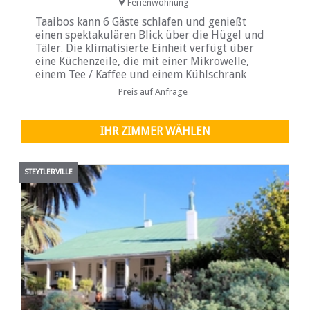
Ferienwohnung
Taaibos kann 6 Gäste schlafen und genießt
einen spektakulären Blick über die Hügel und
Täler. Die klimatisierte Einheit verfügt über
eine Küchenzeile, die mit einer Mikrowelle,
einem Tee / Kaffee und einem Kühlschrank
ausgestattet ist. Es gibt einen Sitzbereich, eine
Preis auf Anfrage
Terrasse und eine Braai -Einrichtungen. Zu
IHR ZIMMER WÄHLEN
STEYTLERVILLE