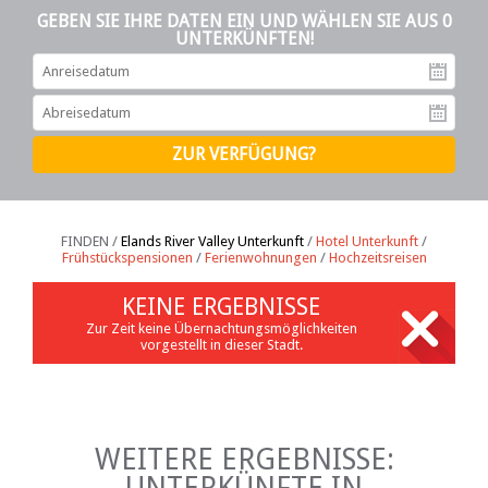
GEBEN SIE IHRE DATEN EIN UND WÄHLEN SIE AUS 0
UNTERKÜNFTEN!
An
Ab
FINDEN /
Elands River Valley Unterkunft
/
Hotel Unterkunft
/
Frühstückspensionen
/
Ferienwohnungen
/
Hochzeitsreisen
KEINE ERGEBNISSE
Zur Zeit keine Übernachtungsmöglichkeiten
vorgestellt in dieser Stadt.
WEITERE ERGEBNISSE:
UNTERKÜNFTE IN