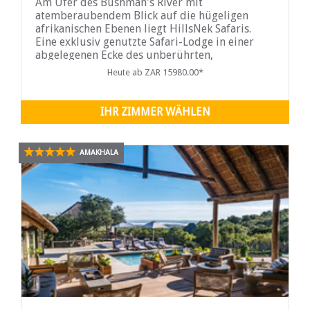
Am Ufer des Bushman's River mit
atemberaubendem Blick auf die hügeligen
afrikanischen Ebenen liegt HillsNek Safaris.
Eine exklusiv genutzte Safari-Lodge in einer
abgelegenen Ecke des unberührten,
malariafreien Amakhala Game Reserve am
Heute ab ZAR 15980.00*
Eastern Cape...
IHR ZIMMER WÄHLEN
AMAKHALA