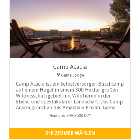
Camp Acacia
Game Lodge
Camp Acacia ist ein Selbstversorger-Buschcamp
auf einem Hügel in einem 300 Hektar großen
Wildnisschutzgebiet mit Wildtieren in der
Ebene und spektakulärer Landschaft. Das Camp
Acacia grenzt an das Amakhala Private Game
Reserve und liegt im Großraum Addo, eine 30-
Heute ab ZAR 3500.00*
minütige Fahrt vom Addo-Elefanten-
Nationalpark entfernt.
IHR ZIMMER WÄHLEN