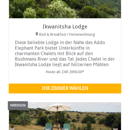
Ikwanitsha Lodge
Bed & Breakfast / Ferienwohnung
Diese beliebte Lodge in der Nähe des Addo
Elephant Park bietet Unterkünfte in
charmanten Chalets mit Blick auf den
Bushmans River und das Tal. Jedes Chalet in der
Ikwanitsha Lodge liegt auf hölzernen Pfählen
und bietet einen spektakulären Blick über das
Heute ab ZAR 2890.00*
angrenzende Tal, den Bushmans River...
IHR ZIMMER WÄHLEN
PATERSON