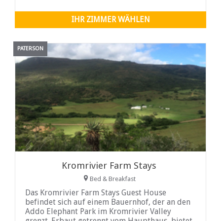
Getränke sind im Preis inbegriffen. Außerdem
bietet sie die Dienste eines privaten
IHR ZIMMER WÄHLEN
Safariführers, um Ihr Erlebnis
PATERSON
Kromrivier Farm Stays
Bed & Breakfast
Das Kromrivier Farm Stays Guest House
befindet sich auf einem Bauernhof, der an den
Addo Elephant Park im Kromrivier Valley
grenzt. Erbaut getrennt vom Haupthaus, bietet