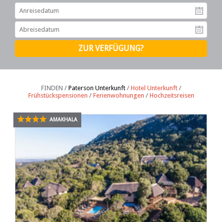
An
Ab
FINDEN /
Paterson Unterkunft
/
Hotel Unterkunft
/
Frühstückspensionen
/
Ferienwohnungen
/
Hochzeitsreisen
AMAKHALA