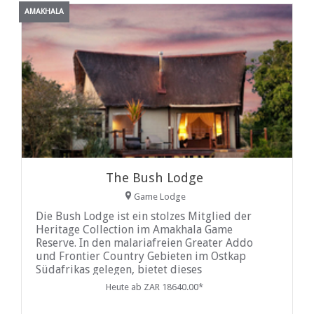
AMAKHALA
The Bush Lodge
Game Lodge
Die Bush Lodge ist ein stolzes Mitglied der
Heritage Collection im Amakhala Game
Reserve. In den malariafreien Greater Addo
und Frontier Country Gebieten im Ostkap
Südafrikas gelegen, bietet dieses
atemberaubende Reservat Sichtungen der Big
Heute ab ZAR 18640.00*
5 und zahlreicher anderer Arten...