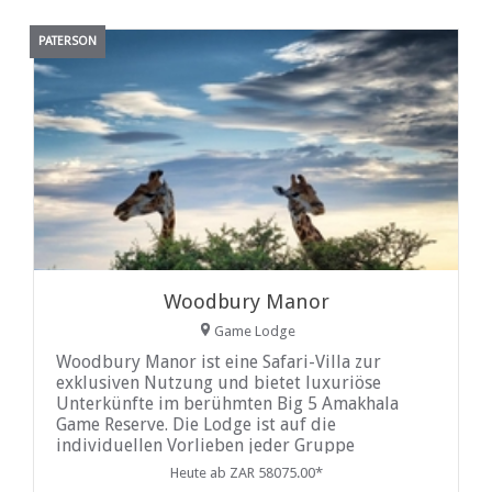
PATERSON
Woodbury Manor
Game Lodge
Woodbury Manor ist eine Safari-Villa zur
exklusiven Nutzung und bietet luxuriöse
Unterkünfte im berühmten Big 5 Amakhala
Game Reserve. Die Lodge ist auf die
individuellen Vorlieben jeder Gruppe
zugeschnitten und verfügt über einen
Heute ab ZAR 58075.00*
persönlichen Koch, alle Mahlzeiten und