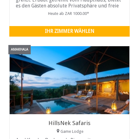
es den Gästen absolute Privatsphäre und freie
Zeit, um die Ruhe der Natur zu erkunden...
Heute ab ZAR 1000.00*
IHR ZIMMER WÄHLEN
AMAKHALA
HillsNek Safaris
Game Lodge