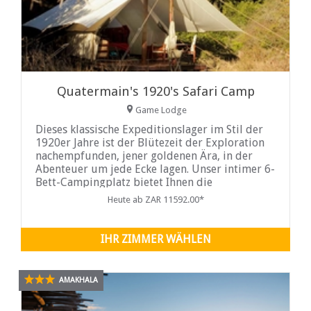
Quatermain's 1920's Safari Camp
Game Lodge
Dieses klassische Expeditionslager im Stil der
1920er Jahre ist der Blütezeit der Exploration
nachempfunden, jener goldenen Ära, in der
Abenteuer um jede Ecke lagen. Unser intimer 6-
Bett-Campingplatz bietet Ihnen die
Möglichkeit, "Africa Under Canvas" zu erleben,
Heute ab ZAR 11592.00*
mit drei knackigen, weißen Safarizelten
IHR ZIMMER WÄHLEN
AMAKHALA