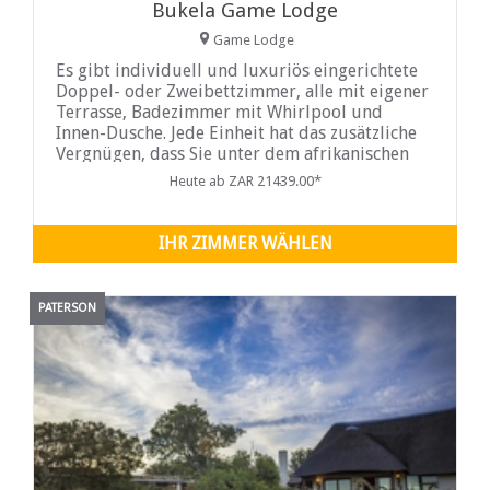
Bukela Game Lodge
Game Lodge
Es gibt individuell und luxuriös eingerichtete
Doppel- oder Zweibettzimmer, alle mit eigener
Terrasse, Badezimmer mit Whirlpool und
Innen-Dusche. Jede Einheit hat das zusätzliche
Vergnügen, dass Sie unter dem afrikanischen
Himmel im privaten Außenduschebereich
Heute ab ZAR 21439.00*
duschen können...
IHR ZIMMER WÄHLEN
PATERSON