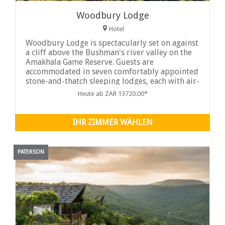
Woodbury Lodge
Hotel
Woodbury Lodge is spectacularly set on against
a cliff above the Bushman's river valley on the
Amakhala Game Reserve. Guests are
accommodated in seven comfortably appointed
stone-and-thatch sleeping lodges, each with air-
conditioning and en-suite bathrooms.
Heute ab ZAR 13720.00*
Woodbury is great for families and has ...
IHR ZIMMER WÄHLEN
PATERSON