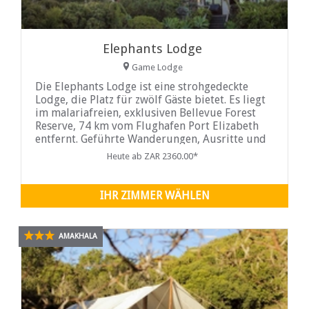
Elephants Lodge
Game Lodge
Die Elephants Lodge ist eine strohgedeckte
Lodge, die Platz für zwölf Gäste bietet. Es liegt
im malariafreien, exklusiven Bellevue Forest
Reserve, 74 km vom Flughafen Port Elizabeth
entfernt. Geführte Wanderungen, Ausritte und
Pirschfahrten werden angeboten...
Heute ab ZAR 2360.00*
IHR ZIMMER WÄHLEN
AMAKHALA