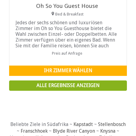
Oh So You Guest House
Bed & Breakfast
Jedes der sechs schönen und luxuriösen
Zimmer im Oh so You Guesthouse bietet die
Wahl zwischen Einzel- oder Doppelbetten. Alle
Zimmer verfügen über ein eigenes Bad. Wenn
Sie mit der Familie reisen, können Sie auch
miteinander verbundene Zimmer buchen.
Preis auf Anfrage
Einige Zimmer haben Zugang zu unserem
Swimmingpool.
IHR ZIMMER WÄHLEN
ALLE ERGEBNISSE ANZEIGEN
Beliebte Ziele in Südafrika ~
Kapstadt
~
Stellenbosch
~
Franschhoek
~
Blyde River Canyon
~
Knysna
~