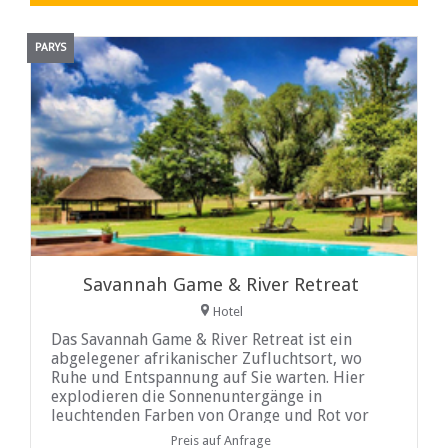
PARYS
Savannah Game & River Retreat
Hotel
Das Savannah Game & River Retreat ist ein
abgelegener afrikanischer Zufluchtsort, wo
Ruhe und Entspannung auf Sie warten. Hier
explodieren die Sonnenuntergänge in
leuchtenden Farben von Orange und Rot vor
den Bergen des Vredefort Dome, einem
Preis auf Anfrage