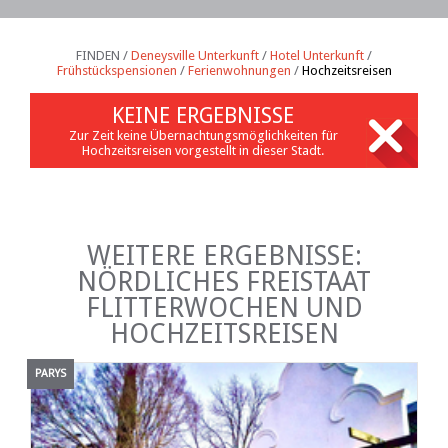
FINDEN /
Deneysville Unterkunft
/
Hotel Unterkunft
/
Frühstückspensionen
/
Ferienwohnungen
/
Hochzeitsreisen
KEINE ERGEBNISSE
Zur Zeit keine Übernachtungsmöglichkeiten für
Hochzeitsreisen vorgestellt in dieser Stadt.
WEITERE ERGEBNISSE:
NÖRDLICHES FREISTAAT
FLITTERWOCHEN UND
HOCHZEITSREISEN
PARYS