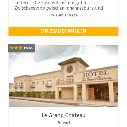
entfernt. Die Rose Villa ist ein guter
Zwischenstopp zwischen Johannesburg und
Bloemfontein, der auf halber Strecke liegt. In
Preis auf Anfrage
der Umgebung können Sie Bierverkostungen,
Craft Beer und das Kroonpark Holiday Resort
genießen.
IHR ZIMMER WÄHLEN
PARYS
Le Grand Chateau
Hotel