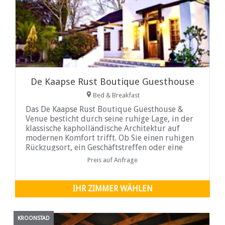
De Kaapse Rust Boutique Guesthouse
Bed & Breakfast
Das De Kaapse Rust Boutique Guesthouse &
Venue besticht durch seine ruhige Lage, in der
klassische kapholländische Architektur auf
modernen Komfort trifft. Ob Sie einen ruhigen
Rückzugsort, ein Geschäftstreffen oder eine
besondere Feier planen, das Anwesen bietet
Preis auf Anfrage
eine exklusive und einladende Atmosphäre. Nur
350 Meter vom Eingang des Parys Golf Estate
IHR ZIMMER WÄHLEN
KROONSTAD