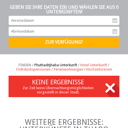
GEBEN SIE IHRE DATEN EIN UND WÄHLEN SIE AUS 0
UNTERKÜNFTEN!
An
Ab
FINDEN /
Phuthaditjhaba Unterkunft
/
Hotel Unterkunft
/
Frühstückspensionen
/
Ferienwohnungen
/
Hochzeitsreisen
KEINE ERGEBNISSE
Zur Zeit keine Übernachtungsmöglichkeiten
vorgestellt in dieser Stadt.
WEITERE ERGEBNISSE: