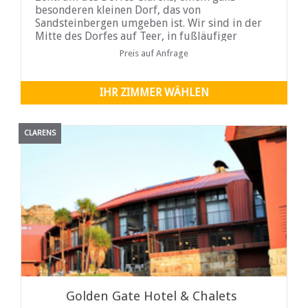
besonderen kleinen Dorf, das von
Sandsteinbergen umgeben ist. Wir sind in der
Mitte des Dorfes auf Teer, in fußläufiger
Entfernung von Restaurants, Kunstgalerien,
Preis auf Anfrage
Geschäften usw.
IHR ZIMMER WÄHLEN
CLARENS
Golden Gate Hotel & Chalets