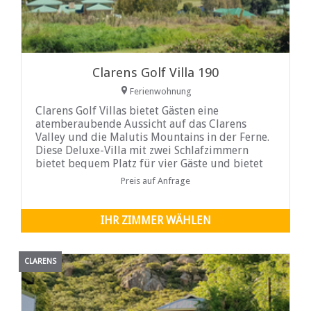
Clarens Golf Villa 190
Ferienwohnung
Clarens Golf Villas bietet Gästen eine
atemberaubende Aussicht auf das Clarens
Valley und die Malutis Mountains in der Ferne.
Diese Deluxe-Villa mit zwei Schlafzimmern
bietet bequem Platz für vier Gäste und bietet
die perfekte Mischung aus Komfort und
Preis auf Anfrage
natürlicher Schönheit, um einen
unvergesslichen Urlaub zu garantieren.
IHR ZIMMER WÄHLEN
CLARENS