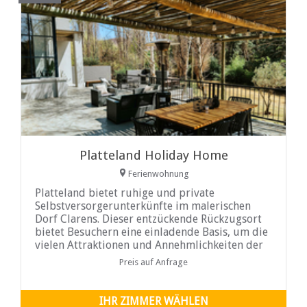
Platteland Holiday Home
Ferienwohnung
Platteland bietet ruhige und private
Selbstversorgerunterkünfte im malerischen
Dorf Clarens. Dieser entzückende Rückzugsort
bietet Besuchern eine einladende Basis, um die
vielen Attraktionen und Annehmlichkeiten der
Stadt zu genießen und gleichzeitig den
Preis auf Anfrage
Anforderungen des Stadtlebens zu entfliehen.
IHR ZIMMER WÄHLEN