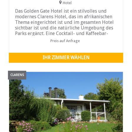
Hotel
Das Golden Gate Hotel ist ein stilvolles und
modernes Clarens Hotel, das im afrikanischen
Thema eingerichtet ist und im gesamten Hotel
sichtbar ist und die natürliche Umgebung des
Parks ergänzt. Eine Cocktail- und Kaffeebar-
Lounge wertet die oberste Etage auf, während
Preis auf Anfrage
die unterste Etage eine Spot-Bar mit
optimistischem Dekor bietet. Im Restaurant
Masutsa können Sie sich entspannen, exquisite
IHR ZIMMER WÄHLEN
Küche genießen und die Aussicht auf die
umliegenden Berge bewundern.
CLARENS