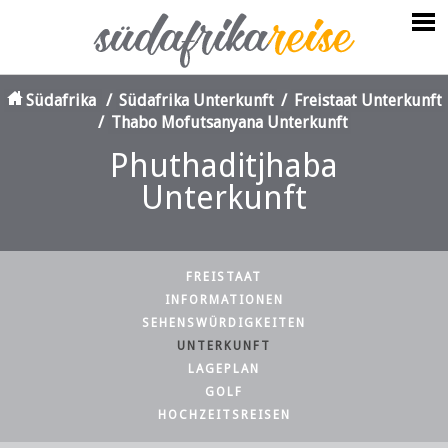
Südafrika
/
Südafrika Unterkunft
/
Freistaat Unterkunft
/
Thabo Mofutsanyana Unterkunft
Phuthaditjhaba
Unterkunft
FREISTAAT
INFORMATIONEN
SEHENSWÜRDIGKEITEN
UNTERKUNFT
LAGEPLAN
GOLF
HOCHZEITSREISEN