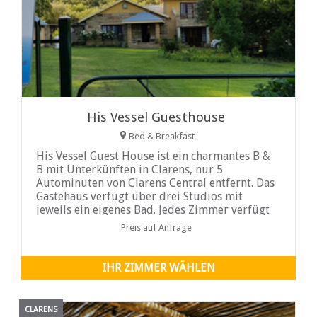
His Vessel Guesthouse
Bed & Breakfast
His Vessel Guest House ist ein charmantes B &
B mit Unterkünften in Clarens, nur 5
Autominuten von Clarens Central entfernt. Das
Gästehaus verfügt über drei Studios mit
jeweils ein eigenes Bad. Jedes Zimmer verfügt
über Tee, Kaffee, Kekse, kostenlose
Preis auf Anfrage
Pflegeprodukte, Sat-TV und WLAN.
IHR ZIMMER WÄHLEN
CLARENS