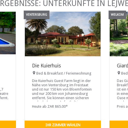
ERGEBNISSE: UNTERKÜNFTE IN LEJW
VENTERSBURG
WELKOM
Die Kuierhuis
Giar
Bed & Breakfast / Ferienwohnung
Bed
Die Kuierhuis Guest Farm liegt in der
Das Gi
Nähe von Ventersburg im Freistaat
Breakf
,7
und ist nur 150 km von Bloemfontein
ist ei
eatre
und nur 200 km von Johannesburg
in ein
ernt.
entfernt. Sie können einen sicheren
Oase m
und erholsamen Aufenthalt im
an der
 die
Kuierhuis
Heute ab ZAR 865.00*
Haupts
Preis 
onen
Welkom
ber
mit Kl
nes
Tee-/K
Sat-TV
IHR ZIMMER WÄHLEN
und WL