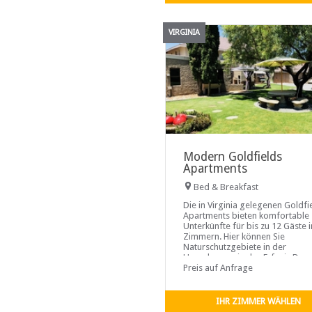
VIRGINIA
Modern Goldfields
Apartments
Bed & Breakfast
Die in Virginia gelegenen Goldfi
Apartments bieten komfortable
Unterkünfte für bis zu 12 Gäste i
Zimmern. Hier können Sie
Naturschutzgebiete in der
Umgebung wie das Erfenis Dam
Naturreservat genießen...
Preis auf Anfrage
IHR ZIMMER WÄHLEN