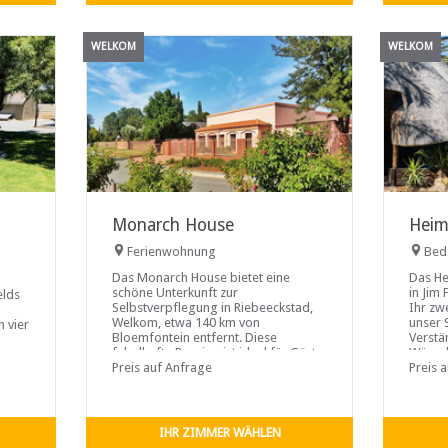
WELKOM
WELKOM
Monarch House
Heim
Ferienwohnung
Bed
Das Monarch House bietet eine
Das He
schöne Unterkunft zur
in Jim 
elds
Selbstverpflegung in Riebeeckstad,
Ihr zw
Welkom, etwa 140 km von
unser 
n vier
Bloemfontein entfernt. Diese
Verstä
fabelhafte Pension ist ideal für Gäste,
Wünsch
die einen längeren Aufenthalt planen
Preis auf Anfrage
Preis 
oder in großen
IHR ZIMMER WÄHLEN