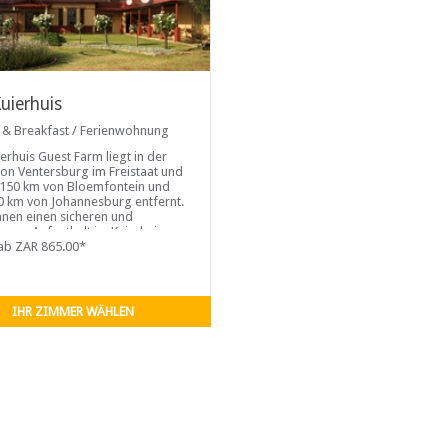
Kuierhuis
 & Breakfast / Ferienwohnung
ierhuis Guest Farm liegt in der
on Ventersburg im Freistaat und
r 150 km von Bloemfontein und
0 km von Johannesburg entfernt.
nnen einen sicheren und
amen Aufenthalt im Kuierhuis
ab ZAR 865.00*
IHR ZIMMER WÄHLEN