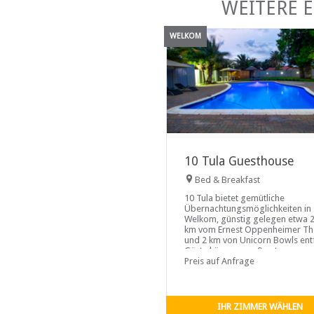
WEITERE 
WELKOM
10 Tula Guesthouse
Bed & Breakfast
10 Tula bietet gemütliche
Übernachtungsmöglichkeiten in
Welkom, günstig gelegen etwa 2
km vom Ernest Oppenheimer Th
und 2 km von Unicorn Bowls entf
Gäste können aus 9 gut
ausgestatteten Zimmern wählen,
Preis auf Anfrage
jeweils bequem Platz für 2 Pers
bieten. Jedes Zimmer verfügt ü
ein bequemes Bett und ein eige
Bad. Zu den weiteren
IHR ZIMMER WÄHLEN