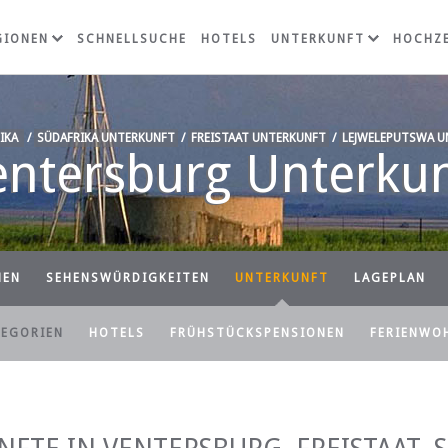
GIONEN
SCHNELLSUCHE
HOTELS
UNTERKUNFT
HOCHZE
IKA
/
SÜDAFRIKA UNTERKUNFT
/
FREISTAAT UNTERKUNFT
/
LEJWELEPUTSWA U
entersburg Unterkun
NEN
SEHENSWÜRDIGKEITEN
UNTERKUNFT
LAGEPLAN
TEGORIEN
HOTELS
FRÜHSTÜCKSPENSIONEN
FERIENWO