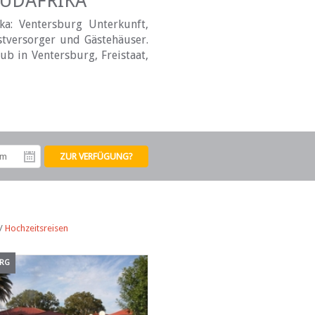
SÜDAFRIKA
ka: Ventersburg Unterkunft,
stversorger und Gästehäuser.
ub in Ventersburg, Freistaat,
tum
Abreisedatum
/
Hochzeitsreisen
URG