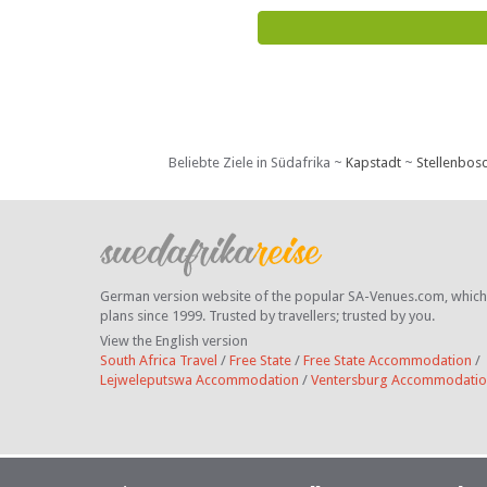
Beliebte Ziele in Südafrika ~
Kapstadt
~
Stellenbos
German version website of the popular SA-Venues.com, which ha
plans since 1999. Trusted by travellers;
trusted by you.
View the English version
South Africa Travel
/
Free State
/
Free State Accommodation
/
Lejweleputswa Accommodation
/
Ventersburg Accommodati