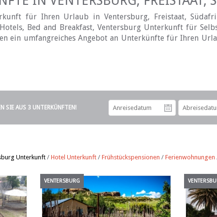
FTE IN VENTERSBURG, FREISTAAT, 
unft für Ihren Urlaub in Ventersburg, Freistaat, Südafri
otels, Bed and Breakfast, Ventersburg Unterkunft für Selb
hnen ein umfangreiches Angebot an Unterkünfte für Ihren Urla
EN SIE AUS 3 UNTERKÜNFTEN!
Anreiseda
sburg Unterkunft
/
Hotel Unterkunft
/
Frühstückspensionen
/
Ferienwohnungen
VENTERSBURG
VENTERSB