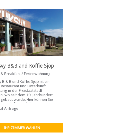
svy B&B and Koffie Sjop
 & Breakfast / Ferienwohnung
 B & B und Koffie Sjop ist ein
s Restaurant und Unterkunft
tung in der Freistaatstadt
n, wo seit dem 19. Jahrhundert
bgebaut wurde. Hier können Sie
he genießen und die
auf Anfrage
IHR ZIMMER WÄHLEN