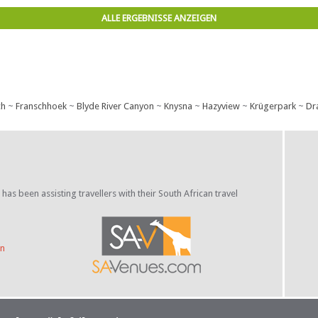
ALLE ERGEBNISSE ANZEIGEN
ch
~
Franschhoek
~
Blyde River Canyon
~
Knysna
~
Hazyview
~
Krügerpark
~
Dr
s been assisting travellers with their South African travel
on