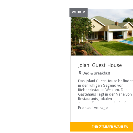
WELKOM
Jolani Guest House
Bed & Breakfast
Das Jolani Guest House befindet
in der ruhigen Gegend von
Riebeeckstad in Welkom. Das
Gästehaus liegt in der Nähe von
Restaurants, lokalen
Annehmlichkeiten und wichtigen
Transportwegen und ist somit i
Preis auf Anfrage
IHR ZIMMER WÄHLEN