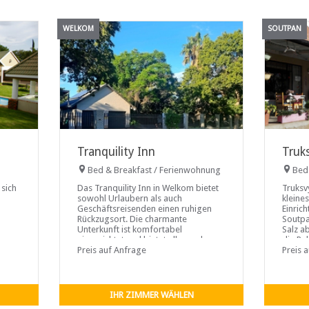
WELKOM
SOUTPAN
Tranquility Inn
Truk
Bed & Breakfast / Ferienwohnung
Bed
 sich
Das Tranquility Inn in Welkom bietet
Truksvy
sowohl Urlaubern als auch
kleine
Geschäftsreisenden einen ruhigen
Einrich
Rückzugsort. Die charmante
Soutpa
Unterkunft ist komfortabel
Salz a
eingerichtet und bietet alle modernen
die Ru
deal
Annehmlichkeiten für einen
Preis auf Anfrage
Preis 
erholsamen und angenehmen
Aufenthalt.
IHR ZIMMER WÄHLEN