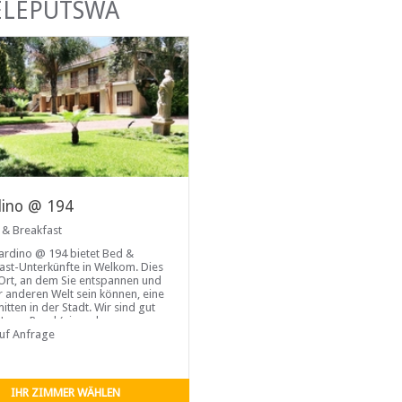
ELEPUTSWA
dino @ 194
 & Breakfast
ardino @ 194 bietet Bed &
ast-Unterkünfte in Welkom. Dies
n Ort, an dem Sie entspannen und
er anderen Welt sein können, eine
itten in der Stadt. Wir sind gut
 Long Road (einer der
traßen) gelegen, die von
auf Anfrage
 aus kommt. Die Zimmer sind
imaanlage,
affeezubereiter, Kühlschrank,
, kostenlosen Toilettenartikeln
IHR ZIMMER WÄHLEN
AN ausgestattet.