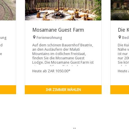
Mosamane Guest Farm
Die 
nung
Ferienwohnung
Bed
ad
Auf dem schönen Bauernhof Beatrix,
Die Ku
an den Ausläufern der Maluti
Nähe v
ie
Mountains im östlichen Freistaat,
ist nu
finden Sie die Mosamane Guest
nur 20
Lodge. Die Mosamane Guest Farm ist
Sie kö
eine umweltfreundliche Lodge zur
erhols
Heute ab ZAR 1050.00*
Heute 
IHR ZIMMER WÄHLEN