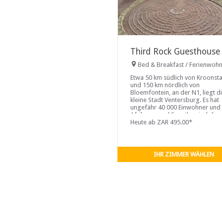
Third Rock Guesthouse
Bed & Breakfast / Ferienwoh
Etwa 50 km südlich von Kroonst
und 150 km nördlich von
Bloemfontein, an der N1, liegt d
kleine Stadt Ventersburg. Es hat
ungefähr 40 000 Einwohner und
Afrikaans und Sesotho sind die
dominierenden Sprachen.
Heute ab ZAR 495.00*
IHR ZIMMER WÄHLEN