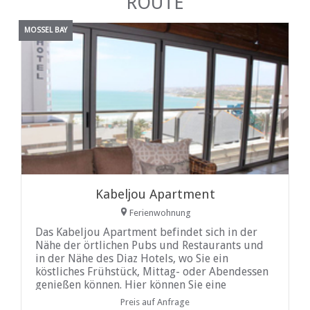
ROUTE
MOSSEL BAY
Kabeljou Apartment
Ferienwohnung
Das Kabeljou Apartment befindet sich in der
Nähe der örtlichen Pubs und Restaurants und
in der Nähe des Diaz Hotels, wo Sie ein
köstliches Frühstück, Mittag- oder Abendessen
genießen können. Hier können Sie eine
komfortable Unterkunft in Mossel Bay in der
Preis auf Anfrage