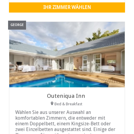
stehen Ihnen Gas-Braai-Einrichtungen zur
IHR ZIMMER WÄHLEN
Verfügung, die
GEORGE
Outeniqua Inn
Bed & Breakfast
Wählen Sie aus unserer Auswahl an
komfortablen Zimmern, die entweder mit
einem Doppelbett, einem Kingsize-Bett oder
zwei Einzelbetten ausgestattet sind. Einige der