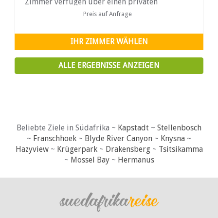
Zimmer verfügen über einen privaten
Pooleingang. Jedes Zimmer verfügt über ein
Preis auf Anfrage
eigenes Bad mit Dusche, mit Ausnahme ...
IHR ZIMMER WÄHLEN
ALLE ERGEBNISSE ANZEIGEN
Beliebte Ziele in Südafrika ~
Kapstadt
~
Stellenbosch
~
Franschhoek
~
Blyde River Canyon
~
Knysna
~
Hazyview
~
Krügerpark
~
Drakensberg
~
Tsitsikamma
~
Mossel Bay
~
Hermanus