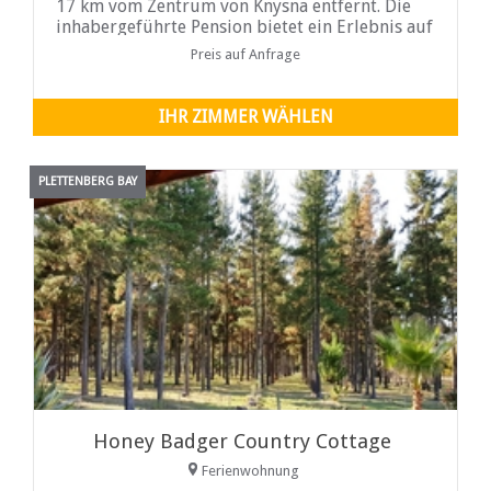
17 km vom Zentrum von Knysna entfernt. Die
inhabergeführte Pension bietet ein Erlebnis auf
dem Bauernhof und ist der ideale
Preis auf Anfrage
Ausgangspunkt, um diesen Teil der Garden
Route zu erkunden...
IHR ZIMMER WÄHLEN
PLETTENBERG BAY
Honey Badger Country Cottage
Ferienwohnung