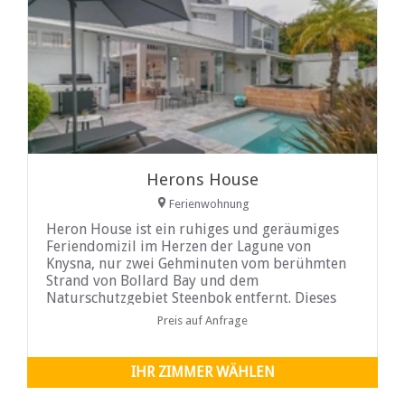
Herons House
Ferienwohnung
Heron House ist ein ruhiges und geräumiges
Feriendomizil im Herzen der Lagune von
Knysna, nur zwei Gehminuten vom berühmten
Strand von Bollard Bay und dem
Naturschutzgebiet Steenbok entfernt. Dieses
luxuriöse Selbstversorgerhaus bietet eine Fülle
Preis auf Anfrage
von Annehmlichkeiten, die einen komfortablen
und angenehmen Aufenthalt gewährleisten. Es
bietet Platz für 10 Gäste in 5 Schlafzimmern mit
IHR ZIMMER WÄHLEN
fünf