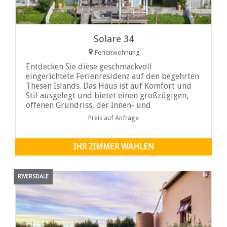
Solare 34
Ferienwohnung
Entdecken Sie diese geschmackvoll
eingerichtete Ferienresidenz auf den begehrten
Thesen Islands. Das Haus ist auf Komfort und
Stil ausgelegt und bietet einen großzügigen,
offenen Grundriss, der Innen- und
Außenbereich harmonisch miteinander
Preis auf Anfrage
verbindet. Die moderne Küche ist mit
hochwertigen Geräten und Oberflächen
ausgestattet, während die Innenräume eine
IHR ZIMMER WÄHLEN
raffinierte
RIVERSDALE