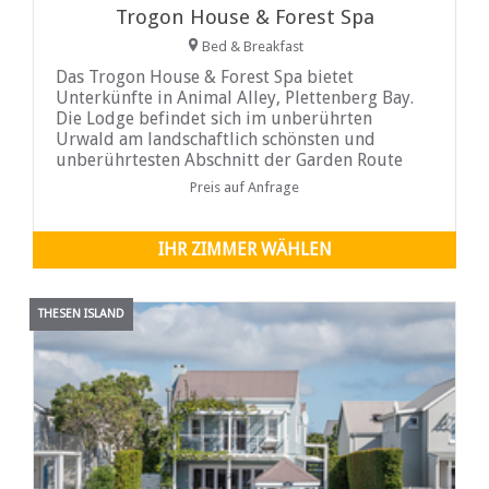
Trogon House & Forest Spa
Bed & Breakfast
Das Trogon House & Forest Spa bietet
Unterkünfte in Animal Alley, Plettenberg Bay.
Die Lodge befindet sich im unberührten
Urwald am landschaftlich schönsten und
unberührtesten Abschnitt der Garden Route
und grenzt an weltbekannte
Preis auf Anfrage
Touristenattraktionen wie Monkeyland, Birds of
Eden und The Elephant Sanctuary. Die
malerische Küstenstadt Plettenberg Bay mit
IHR ZIMMER WÄHLEN
ihren atemberaubenden, endlosen Stränden,
Aktivitäten am Meer und gastronomischen
Köstlichkeiten ist nur 20 Autominuten
THESEN ISLAND
entfernt...