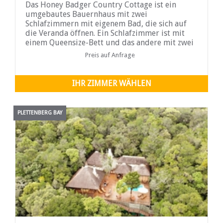
Das Honey Badger Country Cottage ist ein
umgebautes Bauernhaus mit zwei
Schlafzimmern mit eigenem Bad, die sich auf
die Veranda öffnen. Ein Schlafzimmer ist mit
einem Queensize-Bett und das andere mit zwei
Einzelbetten ausgestattet. Die gut
Preis auf Anfrage
ausgestattete Küche verfügt über einen
Essbereich mit einem großen Fenster mit Blick
auf den Damm und die dahinter liegenden
IHR ZIMMER WÄHLEN
Bäume
PLETTENBERG BAY