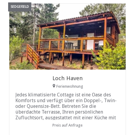
SEDGEFIELD
Loch Haven
Ferienwohnung
Jedes klimatisierte Cottage ist eine Oase des
Komforts und verfügt über ein Doppel-, Twin-
oder Queensize-Bett. Betreten Sie die
überdachte Terrasse, Ihren persönlichen
Zufluchtsort, ausgestattet mit einer Küche mit
modernen Annehmlichkeiten wie einer
Preis auf Anfrage
Mikrowelle, einem Toaster und
Tee-/Kaffeezubereiter. Für Mahlzeiten im Freien