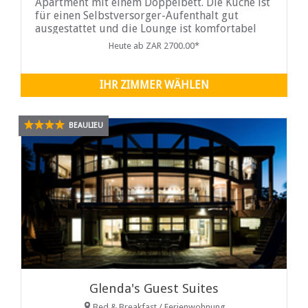
Apartment mit einem Doppelbett. Die Küche ist
für einen Selbstversorger-Aufenthalt gut
ausgestattet und die Lounge ist komfortabel
eingerichtet und mit einem Fernseher, WLAN,
Heute ab ZAR 2700.00*
DStv sowie Netflix und Showmax ausgestattet.
Das Gerät öffnet sich zu
IHR ZIMMER WÄHLEN
BEAULIEU
Glenda's Guest Suites
Bed & Breakfast / Ferienwohnung