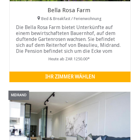
Bella Rosa Farm
Bed & Breakfast / Ferienwohnung
Die Bella Rosa Farm bietet Unterkünfte auf
einem bewirtschafteten Bauernhof, auf dem
duftende Gartenrosen wachsen. Sie befindet
sich auf dem Reiterhof von Beaulieu, Midrand.
Die Pension befindet sich um die Ecke vom
Kyalami Equestrian Park und nur wenige
Heute ab ZAR 1250.00*
Autominuten vom Einkaufszentrum Kyalami
Corner entfernt...
IHR ZIMMER WÄHLEN
MIDRAND