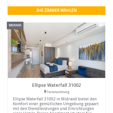
einen Kühlschrank, einen Backofen, eine
Mikrowelle und einen Wasserkocher. Besteck,
IHR ZIMMER WÄHLEN
Geschirr und Gläser sind ebenfalls vorhanden.
Der Wohnbereich ist komfortabel eingerichtet
und ausgestattet
MIDRAND
Ellipse Waterfall 31002
Ferienwohnung
Ellipse Waterfall 31002 in Midrand bietet den
Komfort einer gemütlichen Umgebung gepaart
mit den Dienstleistungen und Einrichtungen