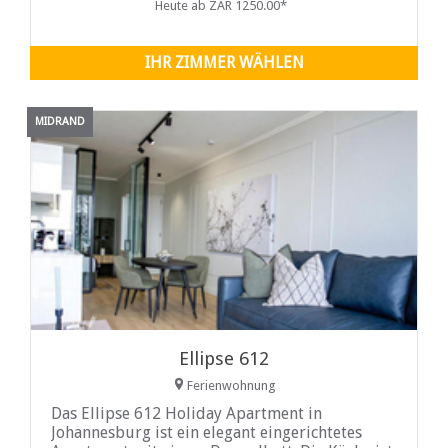
Heute ab ZAR 1250.00*
Wasserkocher. Besteck, Geschirr und Gläser
sind ebenfalls vorhanden. Der Loungebereich
ist komfortabel eingerichtet und mit einem
IHR ZIMMER WÄHLEN
Fernseher, Netflix und Showmax ausgestattet.
WLAN ist ebenfalls vorhanden
MIDRAND
Ellipse 612
Ferienwohnung
Das Ellipse 612 Holiday Apartment in
Johannesburg ist ein elegant eingerichtetes