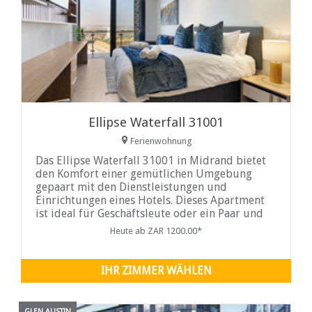
Ellipse Waterfall 31001
Ferienwohnung
Das Ellipse Waterfall 31001 in Midrand bietet
den Komfort einer gemütlichen Umgebung
gepaart mit den Dienstleistungen und
Einrichtungen eines Hotels. Dieses Apartment
ist ideal für Geschäftsleute oder ein Paar und
verfügt über eine ultra-luxuriöse moderne
Heute ab ZAR 1200.00*
Ausstattung, umweltfreundliche Merkmale,
geräumige Innenräume und raumhohe Fenster,
die einen unvergleichlichen Blick auf die
IHR ZIMMER WÄHLEN
Skyline von Gauteng bieten. Das klimatisierte
Studio-Apartment
GLEN AUSTIN