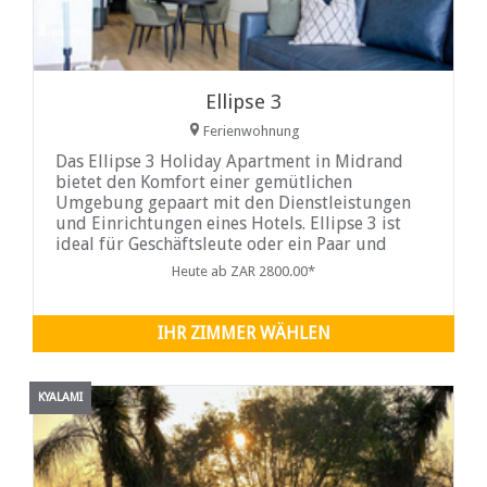
Ellipse 3
Ferienwohnung
Das Ellipse 3 Holiday Apartment in Midrand
bietet den Komfort einer gemütlichen
Umgebung gepaart mit den Dienstleistungen
und Einrichtungen eines Hotels. Ellipse 3 ist
ideal für Geschäftsleute oder ein Paar und
verfügt über moderne Oberflächen, hohe
Heute ab ZAR 2800.00*
Decken und luftige Fenster, die eine
unvergleichliche Aussicht bieten
IHR ZIMMER WÄHLEN
KYALAMI