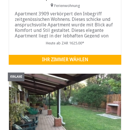
Ferienwohnung
Apartment 3909 verkörpert den Inbegriff
zeitgenössischen Wohnens. Dieses schicke und
anspruchsvolle Apartment wurde mit Blick auf
Komfort und Stil gestaltet. Dieses elegante
Apartment liegt in der lebhaften Gegend von
Midrand, Gauteng, und ist ein idealer
Heute ab ZAR 1625.00*
Rückzugsort für Paare. Es bietet eine ruhige
Umgebung, eine atemberaubende Aussicht und
hochwertige Annehmlichkeiten.
IHR ZIMMER WÄHLEN
KYALAMI