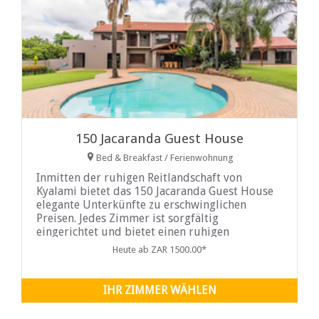
150 Jacaranda Guest House
Bed & Breakfast / Ferienwohnung
Inmitten der ruhigen Reitlandschaft von
Kyalami bietet das 150 Jacaranda Guest House
elegante Unterkünfte zu erschwinglichen
Preisen. Jedes Zimmer ist sorgfältig
eingerichtet und bietet einen ruhigen
Rückzugsort mit Komfort und einem
Heute ab ZAR 1500.00*
atemberaubenden Blick auf die üppige, grüne
Umgebung. Die ideale Lage in der Nähe des
Kyalami Grand Prix Circuit, des
IHR ZIMMER WÄHLEN