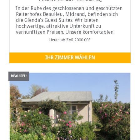
In der Ruhe des geschlossenen und geschützten
Reiterhofes Beaulieu, Midrand, befinden sich
die Glenda's Guest Suites. Wir bieten
hochwertige, attraktive Unterkunft zu
vernünftigen Preisen. Unsere komfortablen,
makellosen und einladenden Zimmer sind für
Heute ab ZAR 2000.00*
den Firmen- und Pferdesportmarkt geeignet,
aber auch für den privaten
IHR ZIMMER WÄHLEN
BEAULIEU