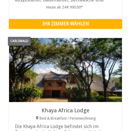
Badetücher sind vorhanden. Die Küche ist für
Heute ab ZAR 990.00*
einen Selbstversorger-Aufenthalt gut
ausgestattet und verfügt über einen
Kühlschrank, einen Backofen, eine Mikrowelle
IHR ZIMMER WÄHLEN
und einen
CARLSWALD
Khaya Africa Lodge
Bed & Breakfast / Ferienwohnung
Die Khaya Africa Lodge befindet sich im