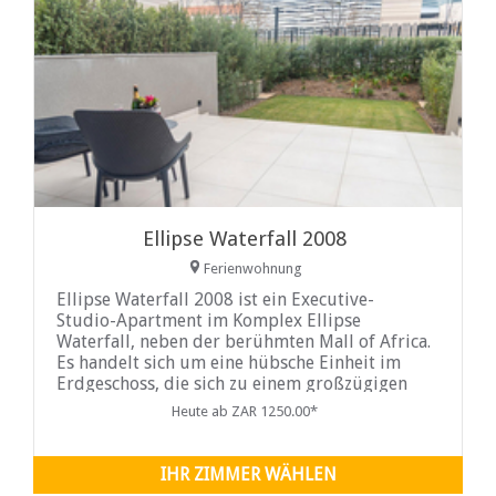
Ellipse Waterfall 2008
Ferienwohnung
Ellipse Waterfall 2008 ist ein Executive-
Studio-Apartment im Komplex Ellipse
Waterfall, neben der berühmten Mall of Africa.
Es handelt sich um eine hübsche Einheit im
Erdgeschoss, die sich zu einem großzügigen
Garten hin öffnet und das Wohnen im Innen-
Heute ab ZAR 1250.00*
und Außenbereich nahtlos miteinander
verbindet. Das Schlafzimmer ist mit einem
Queensize-Bett ausgestattet und für
IHR ZIMMER WÄHLEN
zusätzliche Gäste