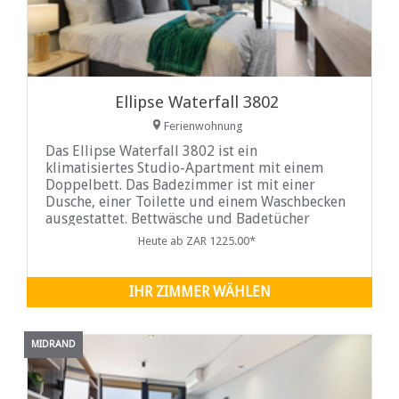
Ellipse Waterfall 3802
Ferienwohnung
Das Ellipse Waterfall 3802 ist ein
klimatisiertes Studio-Apartment mit einem
Doppelbett. Das Badezimmer ist mit einer
Dusche, einer Toilette und einem Waschbecken
ausgestattet. Bettwäsche und Badetücher
werden gestellt. Die Küche ist für einen
Heute ab ZAR 1225.00*
Selbstversorger-Aufenthalt gut ausgestattet
und verfügt über einen Kühlschrank, einen
Backofen, eine Mikrowelle und einen
IHR ZIMMER WÄHLEN
Wasserkocher
MIDRAND