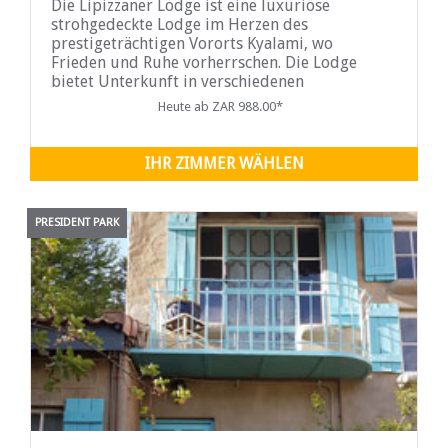
Die Lipizzaner Lodge ist eine luxuriöse
strohgedeckte Lodge im Herzen des
prestigeträchtigen Vororts Kyalami, wo
Frieden und Ruhe vorherrschen. Die Lodge
bietet Unterkunft in verschiedenen
klimatisierten Zimmern sowie ein voll
Heute ab ZAR 988.00*
ausgestattetes Apartment zur
Selbstverpflegung. Jedes Zimmer verfügt über
IHR ZIMMER WÄHLEN
PRESIDENT PARK