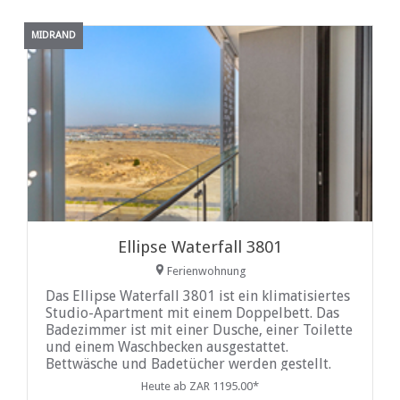
MIDRAND
Ellipse Waterfall 3801
Ferienwohnung
Das Ellipse Waterfall 3801 ist ein klimatisiertes
Studio-Apartment mit einem Doppelbett. Das
Badezimmer ist mit einer Dusche, einer Toilette
und einem Waschbecken ausgestattet.
Bettwäsche und Badetücher werden gestellt.
Die Küche ist für einen Selbstversorger-
Heute ab ZAR 1195.00*
Aufenthalt gut ausgestattet und verfügt über