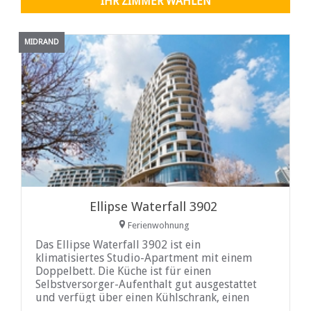
IHR ZIMMER WÄHLEN
MIDRAND
Ellipse Waterfall 3902
Ferienwohnung
Das Ellipse Waterfall 3902 ist ein
klimatisiertes Studio-Apartment mit einem
Doppelbett. Die Küche ist für einen
Selbstversorger-Aufenthalt gut ausgestattet
und verfügt über einen Kühlschrank, einen
Backofen, eine Mikrowelle und einen