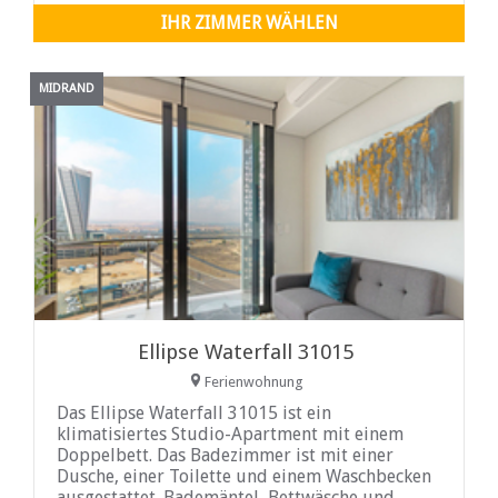
Kyalami Convention Center und der Golfplatz
IHR ZIMMER WÄHLEN
Kyalami ...
MIDRAND
Ellipse Waterfall 31015
Ferienwohnung
Das Ellipse Waterfall 31015 ist ein
klimatisiertes Studio-Apartment mit einem
Doppelbett. Das Badezimmer ist mit einer
Dusche, einer Toilette und einem Waschbecken
ausgestattet. Bademäntel, Bettwäsche und