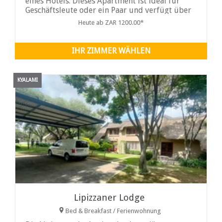
eines Hotels. Dieses Apartment ist ideal für
Geschäftsleute oder ein Paar und verfügt über
eine ultra-luxuriöse moderne Ausstattung,
Heute ab ZAR 1200.00*
umweltfreundliche Merkmale, geräumige
Innenräume und raumhohe Fenster, die einen
unvergleichlichen Blick auf die Skyline von
IHR ZIMMER WÄHLEN
Gauteng bieten.
KYALAMI
Lipizzaner Lodge
Bed & Breakfast / Ferienwohnung