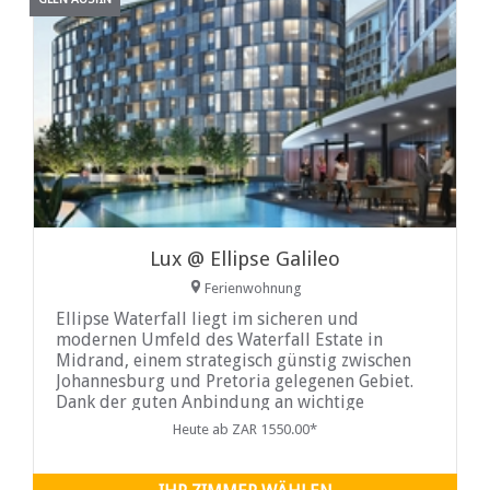
Lux @ Ellipse Galileo
Ferienwohnung
Ellipse Waterfall liegt im sicheren und
modernen Umfeld des Waterfall Estate in
Midrand, einem strategisch günstig zwischen
Johannesburg und Pretoria gelegenen Gebiet.
Dank der guten Anbindung an wichtige
Verkehrswege wie die Autobahnen N1 und R21
Heute ab ZAR 1550.00*
erreichen Sie beide Städte schnell und bequem