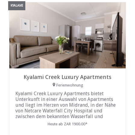
KYALAMI
Kyalami Creek Luxury Apartments
Ferienwohnung
Kyalami Creek Luxury Apartments bietet
Unterkunft in einer Auswahl von Apartments
und liegt im Herzen von Midrand, in der Nähe
von Netcare Waterfall City Hospital und
zwischen dem bekannten Wasserfall und
Kyalami Estates entfernt. Zu den
Heute ab ZAR 1900.00*
Sehenswürdigkeiten in der Nähe gehören die
Mall of Africa, die Rennstrecke Kyalami, das