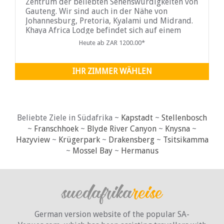
Zentrum der beliebten Sehenswürdigkeiten von
Gauteng. Wir sind auch in der Nähe von
Johannesburg, Pretoria, Kyalami und Midrand.
Khaya Africa Lodge befindet sich auf einem
großen Grundstück von 1,5 ha mit einem
Heute ab ZAR 1200.00*
IHR ZIMMER WÄHLEN
Beliebte Ziele in Südafrika ~
Kapstadt
~
Stellenbosch
~
Franschhoek
~
Blyde River Canyon
~
Knysna
~
Hazyview
~
Krügerpark
~
Drakensberg
~
Tsitsikamma
~
Mossel Bay
~
Hermanus
German version website of the popular SA-