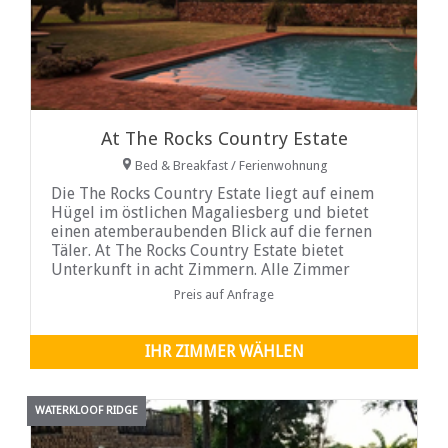
At The Rocks Country Estate
Bed & Breakfast / Ferienwohnung
Die The Rocks Country Estate liegt auf einem
Hügel im östlichen Magaliesberg und bietet
einen atemberaubenden Blick auf die fernen
Täler. At The Rocks Country Estate bietet
Unterkunft in acht Zimmern. Alle Zimmer
haben ein eigenes Bad mit Dusche und
Preis auf Anfrage
Badewanne oder beides. Alle Zimmer sind mit
Flachbild-TV...
IHR ZIMMER WÄHLEN
WATERKLOOF RIDGE