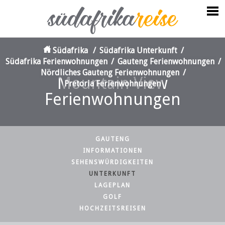
Südafrika
/
Südafrika Unterkunft
/
Südafrika Ferienwohnungen
/
Gauteng Ferienwohnungen
/
Nördliches Gauteng Ferienwohnungen
/
Mountain View
Pretoria Ferienwohnungen
Ferienwohnungen
GAUTENG
INFORMATIONEN
SEHENSWÜRDIGKEITEN
UNTERKUNFT
LAGEPLAN
GOLF
HOCHZEITSREISEN