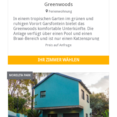
Greenwoods
Ferienwohnung
In einem tropischen Garten im grünen und
ruhigen Vorort Garsfontein bietet das
Greenwoods komfortable Unterkünfte. Die
Anlage verfügt über einen Pool und einen
Braai-Bereich und ist nur einen Katzensprung
von Menlyn Maine, Time Square Casino, Menlyn
Preis auf Anfrage
Shopping Mall und Woodhill Golf Course
entfernt...
IHR ZIMMER WÄHLEN
MORELETA PARK