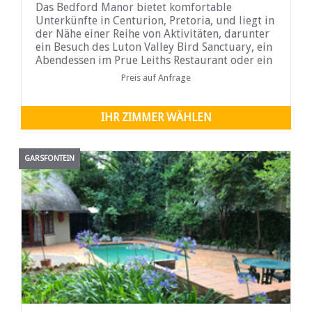
Das Bedford Manor bietet komfortable
Unterkünfte in Centurion, Pretoria, und liegt in
der Nähe einer Reihe von Aktivitäten, darunter
ein Besuch des Luton Valley Bird Sanctuary, ein
Abendessen im Prue Leiths Restaurant oder ein
Besuch des Irene Village Market...
Preis auf Anfrage
IHR ZIMMER WÄHLEN
GARSFONTEIN