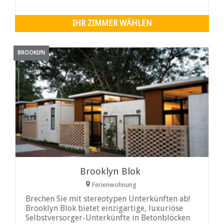
Cottage liegt nur wenige Gehminuten vom
Einkaufszentrum Kolonnade und den Montana
Traders entfernt...
IHR ZIMMER WÄHLEN
BROOKLYN
Brooklyn Blok
Ferienwohnung
Brechen Sie mit stereotypen Unterkünften ab!
Brooklyn Blok bietet einzigartige, luxuriöse
Selbstversorger-Unterkünfte in Betonblöcken