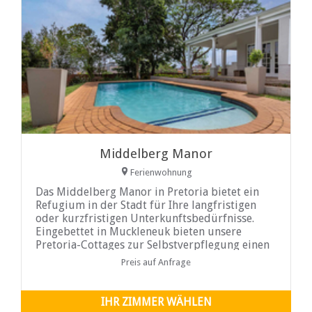
Middelberg Manor
Ferienwohnung
Das Middelberg Manor in Pretoria bietet ein
Refugium in der Stadt für Ihre langfristigen
oder kurzfristigen Unterkunftsbedürfnisse.
Eingebettet in Muckleneuk bieten unsere
Pretoria-Cottages zur Selbstverpflegung einen
ruhigen Ort, an den Sie nach Hause kommen
Preis auf Anfrage
können, und sind dennoch in unmittelbarer
Nähe zum Puls der pulsierenden Stadt.
IHR ZIMMER WÄHLEN