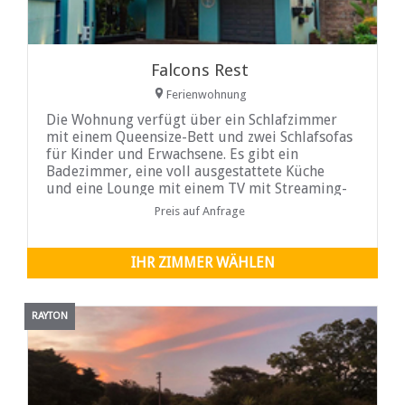
Falcons Rest
Ferienwohnung
Die Wohnung verfügt über ein Schlafzimmer
mit einem Queensize-Bett und zwei Schlafsofas
für Kinder und Erwachsene. Es gibt ein
Badezimmer, eine voll ausgestattete Küche
und eine Lounge mit einem TV mit Streaming-
Diensten. Die Suite verfügt über ein
Preis auf Anfrage
Queensize-Bett und eine eigene Dusche, einen
Fernseher mit Streaming-Diensten, einen
Arbeitsplatz, Tee-/Kaffeezubereiter, eine
IHR ZIMMER WÄHLEN
Mikrowelle und eine Minibar. WLAN ist in
beiden Einheiten verfügbar.
RAYTON