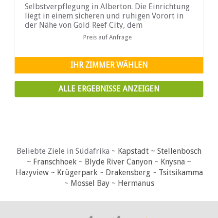
Selbstverpflegung in Alberton. Die Einrichtung
liegt in einem sicheren und ruhigen Vorort in
der Nähe von Gold Reef City, dem
Geschäftsviertel, Krankenhäusern, dem Nasrec
Preis auf Anfrage
Convention Center und der Rietvlei Zoo Farm.
IHR ZIMMER WÄHLEN
ALLE ERGEBNISSE ANZEIGEN
Beliebte Ziele in Südafrika ~
Kapstadt
~
Stellenbosch
~
Franschhoek
~
Blyde River Canyon
~
Knysna
~
Hazyview
~
Krügerpark
~
Drakensberg
~
Tsitsikamma
~
Mossel Bay
~
Hermanus