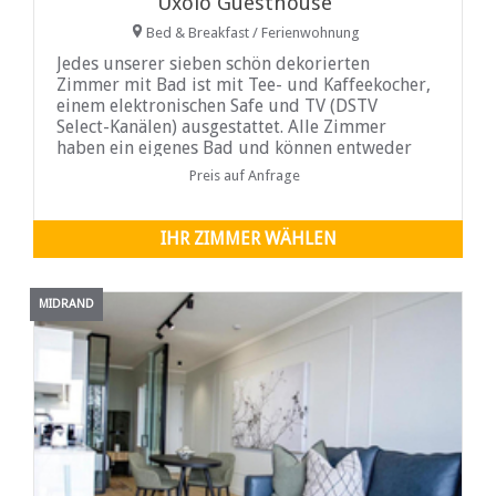
Uxolo Guesthouse
Bed & Breakfast / Ferienwohnung
Jedes unserer sieben schön dekorierten
Zimmer mit Bad ist mit Tee- und Kaffeekocher,
einem elektronischen Safe und TV (DSTV
Select-Kanälen) ausgestattet. Alle Zimmer
haben ein eigenes Bad und können entweder
als Doppelbett (Kingsize-Bett) oder als
Preis auf Anfrage
Zweibettzimmer (zwei Einzelbetten)
eingerichtet werden. Sie werden ...
IHR ZIMMER WÄHLEN
MIDRAND