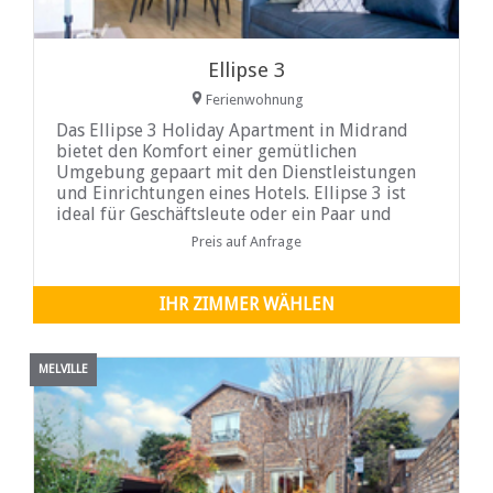
Ellipse 3
Ferienwohnung
Das Ellipse 3 Holiday Apartment in Midrand
bietet den Komfort einer gemütlichen
Umgebung gepaart mit den Dienstleistungen
und Einrichtungen eines Hotels. Ellipse 3 ist
ideal für Geschäftsleute oder ein Paar und
verfügt über moderne Oberflächen, hohe
Preis auf Anfrage
Decken und luftige Fenster, die eine
unvergleichliche Aussicht bieten
IHR ZIMMER WÄHLEN
MELVILLE