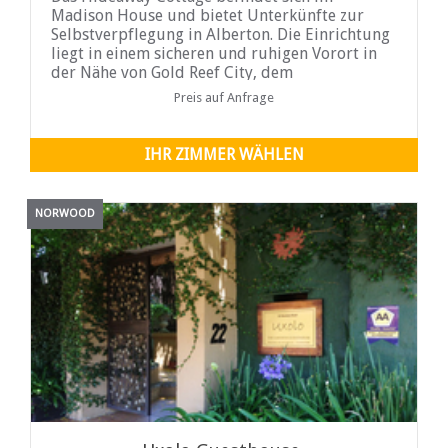
Madison House und bietet Unterkünfte zur
Selbstverpflegung in Alberton. Die Einrichtung
liegt in einem sicheren und ruhigen Vorort in
der Nähe von Gold Reef City, dem
Geschäftsviertel, Krankenhäusern, dem Nasrec
Preis auf Anfrage
Convention Center und der Rietvlei Zoo Farm.
IHR ZIMMER WÄHLEN
NORWOOD