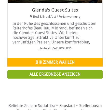
Glenda's Guest Suites
Bed & Breakfast / Ferienwohnung
In der Ruhe des geschlossenen und geschützten
Reiterhofes Beaulieu, Midrand, befinden sich
die Glenda's Guest Suites. Wir bieten
hochwertige, attraktive Unterkunft zu
vernünftigen Preisen. Unsere komfortablen,
makellosen und einladenden Zimmer sind für
Heute ab ZAR 2000.00*
den Firmen- und Pferdesportmarkt geeignet,
aber auch für den privaten
IHR ZIMMER WÄHLEN
ALLE ERGEBNISSE ANZEIGEN
Beliebte Ziele in Südafrika ~
Kapstadt
~
Stellenbosch