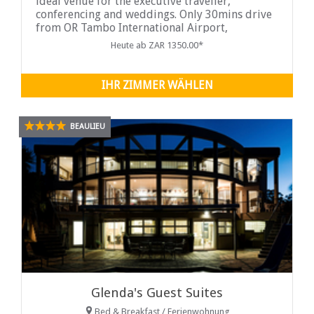
ideal venue for the executive traveller,
conferencing and weddings. Only 30mins drive
from OR Tambo International Airport,
Johannesburg and Pretoria, Crowthorne ...
Heute ab ZAR 1350.00*
IHR ZIMMER WÄHLEN
BEAULIEU
Glenda's Guest Suites
Bed & Breakfast / Ferienwohnung