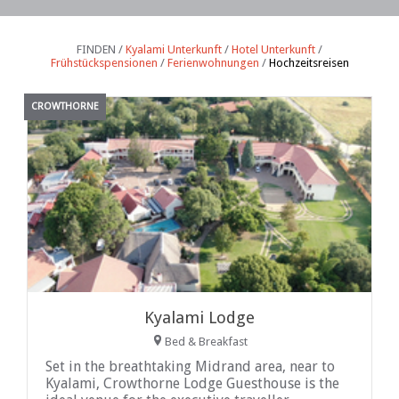
FINDEN /
Kyalami Unterkunft
/
Hotel Unterkunft
/
Frühstückspensionen
/
Ferienwohnungen
/
Hochzeitsreisen
CROWTHORNE
Kyalami Lodge
Bed & Breakfast
Set in the breathtaking Midrand area, near to
Kyalami, Crowthorne Lodge Guesthouse is the