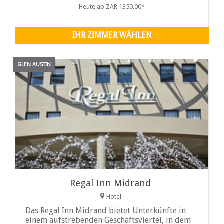
Johannesburg and Pretoria, Crowthorne ...
Heute ab ZAR 1350.00*
IHR ZIMMER WÄHLEN
GLEN AUSTIN
Regal Inn Midrand
Hotel
Das Regal Inn Midrand bietet Unterkünfte in
einem aufstrebenden Geschäftsviertel, in dem