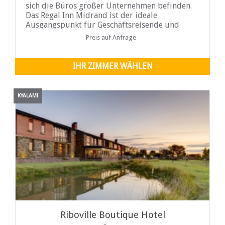
sich die Büros großer Unternehmen befinden.
Das Regal Inn Midrand ist der ideale
Ausgangspunkt für Geschäftsreisende und
Touristen. Wir befinden uns in zentraler Lage
Preis auf Anfrage
mit einfachem Zugang zur Ben Schoeman
Highway und allen wichtigen Straßenrouten...
IHR ZIMMER WÄHLEN
KYALAMI
Riboville Boutique Hotel