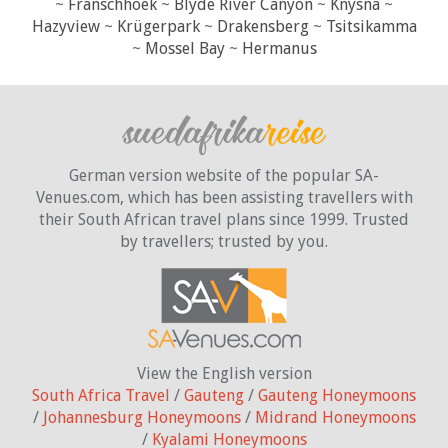
~
Franschhoek
~
Blyde River Canyon
~
Knysna
~
Hazyview
~
Krügerpark
~
Drakensberg
~
Tsitsikamma
~
Mossel Bay
~
Hermanus
German version website of the popular SA-
Venues.com, which has been assisting travellers with
their South African travel plans since 1999. Trusted
by travellers;
trusted by you.
View the English version
South Africa Travel
/
Gauteng
/
Gauteng Honeymoons
/
Johannesburg Honeymoons
/
Midrand Honeymoons
/
Kyalami Honeymoons