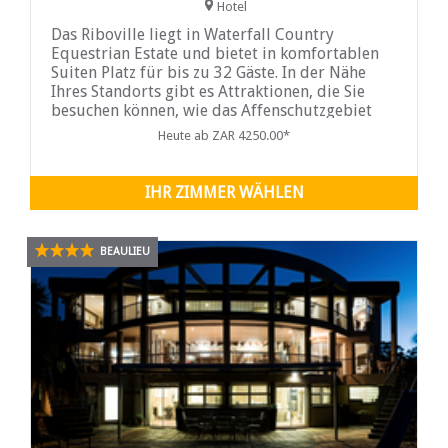
Hotel
Das Riboville liegt in Waterfall Country
Equestrian Estate und bietet in komfortablen
Suiten Platz für bis zu 32 Gäste. In der Nähe
Ihres Standorts gibt es Attraktionen, die Sie
besuchen können, wie das Affenschutzgebiet
Elephant & Bushbabies oder der Lion and Safari
Heute ab ZAR 4250.00*
Park...
IHR ZIMMER WÄHLEN
BEAULIEU