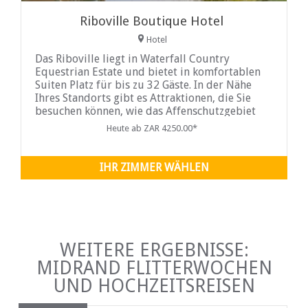
Riboville Boutique Hotel
Hotel
Das Riboville liegt in Waterfall Country
Equestrian Estate und bietet in komfortablen
Suiten Platz für bis zu 32 Gäste. In der Nähe
Ihres Standorts gibt es Attraktionen, die Sie
besuchen können, wie das Affenschutzgebiet
Elephant & Bushbabies oder der Lion and
Heute ab ZAR 4250.00*
Safari Park...
IHR ZIMMER WÄHLEN
WEITERE ERGEBNISSE:
MIDRAND FLITTERWOCHEN
UND HOCHZEITSREISEN