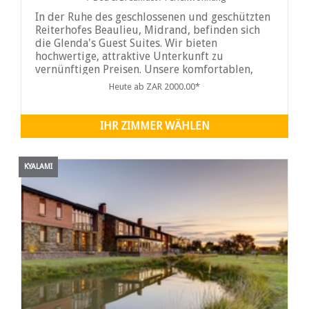
In der Ruhe des geschlossenen und geschützten
Reiterhofes Beaulieu, Midrand, befinden sich
die Glenda's Guest Suites. Wir bieten
hochwertige, attraktive Unterkunft zu
vernünftigen Preisen. Unsere komfortablen,
makellosen und einladenden Zimmer sind für
Heute ab ZAR 2000.00*
den Firmen- und Pferdesportmarkt geeignet,
aber auch für den privaten
IHR ZIMMER WÄHLEN
KYALAMI