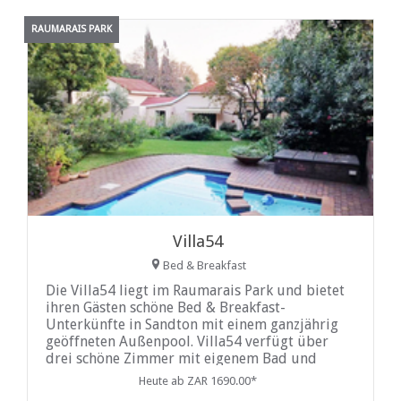
RAUMARAIS PARK
Villa54
Bed & Breakfast
Die Villa54 liegt im Raumarais Park und bietet
ihren Gästen schöne Bed & Breakfast-
Unterkünfte in Sandton mit einem ganzjährig
geöffneten Außenpool. Villa54 verfügt über
drei schöne Zimmer mit eigenem Bad und
Queensize- oder Kingsize-Betten. Jedes der
Heute ab ZAR 1690.00*
Zimmer verfügt über einen Schreibtisch, Tee-