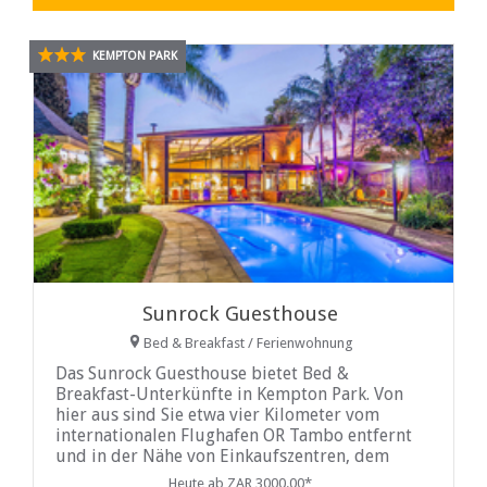
KEMPTON PARK
Sunrock Guesthouse
Bed & Breakfast / Ferienwohnung
Das Sunrock Guesthouse bietet Bed &
Breakfast-Unterkünfte in Kempton Park. Von
hier aus sind Sie etwa vier Kilometer vom
internationalen Flughafen OR Tambo entfernt
und in der Nähe von Einkaufszentren, dem
Kempton Park Golf Club und dem Emperors
Heute ab ZAR 3000.00*