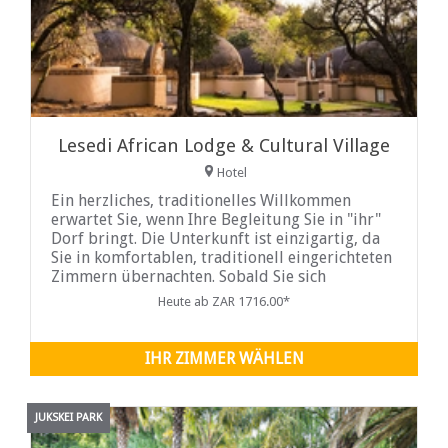
Lesedi African Lodge & Cultural Village
Hotel
Ein herzliches, traditionelles Willkommen
erwartet Sie, wenn Ihre Begleitung Sie in "ihr"
Dorf bringt. Die Unterkunft ist einzigartig, da
Sie in komfortablen, traditionell eingerichteten
Zimmern übernachten. Sobald Sie sich
eingelebt haben, werden Sie mit den vielen
Heute ab ZAR 1716.00*
farbenfrohen und faszinierenden Aspekten der
Kulturen der Menschen von Lesedi vertraut
gemacht.
IHR ZIMMER WÄHLEN
JUKSKEI PARK