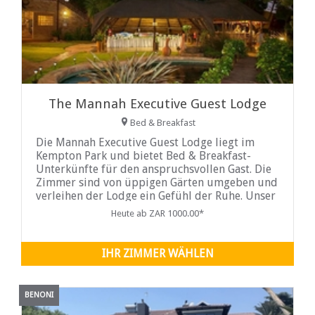
The Mannah Executive Guest Lodge
Bed & Breakfast
Die Mannah Executive Guest Lodge liegt im
Kempton Park und bietet Bed & Breakfast-
Unterkünfte für den anspruchsvollen Gast. Die
Zimmer sind von üppigen Gärten umgeben und
verleihen der Lodge ein Gefühl der Ruhe. Unser
Restaurant ist voll lizenziert.et...
Heute ab ZAR 1000.00*
IHR ZIMMER WÄHLEN
BENONI