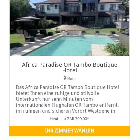
Africa Paradise OR Tambo Boutique
Hotel
Hotel
Das Africa Paradise OR Tambo Boutique Hotel
bietet Ihnen eine ruhige und stilvolle
Unterkunft nur zehn Minuten vom
internationalen Flughafen OR Tambo entfernt,
im ruhigen und sicheren Vorort Westdene in
Benoni. Das Hotel vereint persönlichen Service
Heute ab ZAR 700.00*
mit modernem Komfort und ist somit der
ideale Ausgangspunkt für Geschäfts- und
IHR ZIMMER WÄHLEN
Freizeitreisende.