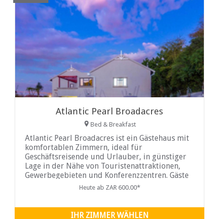
Atlantic Pearl Broadacres
Bed & Breakfast
Atlantic Pearl Broadacres ist ein Gästehaus mit
komfortablen Zimmern, ideal für
Geschäftsreisende und Urlauber, in günstiger
Lage in der Nähe von Touristenattraktionen,
Gewerbegebieten und Konferenzzentren. Gäste
haben die Wahl zwischen stilvoll eingerichteten
Heute ab ZAR 600.00*
Doppel-, Kingsize- oder Zweibettzimmern,
jedes mit eigenem Bad, Schreibtisch und
Sitzbereich.
IHR ZIMMER WÄHLEN