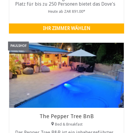
Platz für bis zu 250 Personen bietet das Dove's
Nest Guest
Heute ab ZAR 891.00*
IHR ZIMMER WÄHLEN
PAULSHOF
The Pepper Tree BnB
Bed & Breakfast
Das Pepper Tree B&B ist ein inhabergeführtes