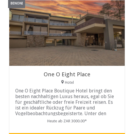
BENONI
One O Eight Place
Hotel
One O Eight Place Boutique Hotel bringt den
besten nachhaltigen Luxus heraus, egal ob Sie
für geschäftliche oder freie Freizeit reisen. Es
ist ein idealer Rückzug für Paare und
Vogelbeobachtungsbegeisterte. Unter den
vielen offenen Terrassen umfasst ein achter Ort
Heute ab ZAR 3000.00*
eine private Terrasse mit Blick auf das
majestätische Korsman