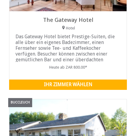
The Gateway Hotel
Hotel
Das Gateway Hotel bietet Prestige-Suiten, die
alle über ein eigenes Badezimmer, einen
Fernseher sowie Tee- und Kaffeekocher
verfügen. Besucher können zwischen einer
gemütlichen Bar und einer überdachten
Terrasse mit schönem Garten für Mahlzeiten im
Heute ab ZAR 800.00*
Freien und Sonnenuntergänge ...
IHR ZIMMER WÄHLEN
BUCCLEUCH