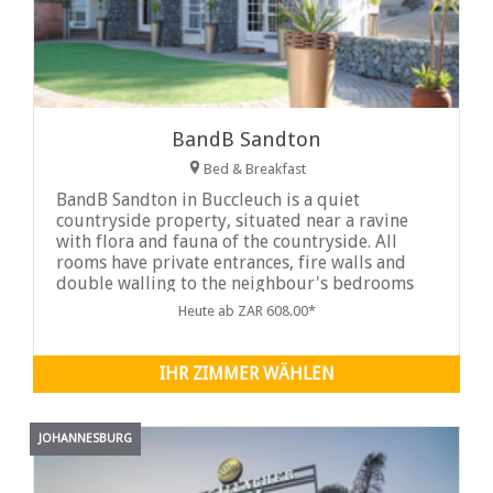
BandB Sandton
Bed & Breakfast
BandB Sandton in Buccleuch is a quiet
countryside property, situated near a ravine
with flora and fauna of the countryside. All
rooms have private entrances, fire walls and
double walling to the neighbour's bedrooms
ensuring maximum peace and quiet...
Heute ab ZAR 608.00*
IHR ZIMMER WÄHLEN
JOHANNESBURG