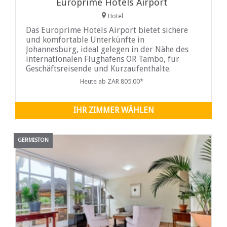
Europrime Hotels Airport
Hotel
Das Europrime Hotels Airport bietet sichere
und komfortable Unterkünfte in
Johannesburg, ideal gelegen in der Nähe des
internationalen Flughafens OR Tambo, für
Geschäftsreisende und Kurzaufenthalte.
Genießen Sie eine ruhige, gepflegte
Heute ab ZAR 805.00*
Umgebung mit guter Anbindung an wichtige
Verkehrswege und die wichtigsten Ziele im
East Rand.
IHR ZIMMER WÄHLEN
GERMISTON