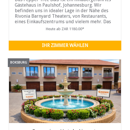
Gästehaus in Paulshof, Johannesburg. Wir
befinden uns in idealer Lage in der Nähe des
Rivonia Barnyard Theaters, von Restaurants,
eines Einkaufszentrums und vielem mehr. Das
Pepper Tree B&B bietet elegant eingerichtete
Heute ab ZAR 1180.00*
Zimmer und Apartments, wobei ausgewählte
Einheiten für Selbstversorger gut ausgestattet
sind.
IHR ZIMMER WÄHLEN
BOKSBURG