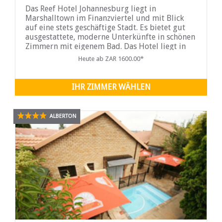
Das Reef Hotel Johannesburg liegt in
Marshalltown im Finanzviertel und mit Blick
auf eine stets geschäftige Stadt. Es bietet gut
ausgestattete, moderne Unterkünfte in schönen
Zimmern mit eigenem Bad. Das Hotel liegt in
der Nähe aller wichtigen Geschäftszentren und
Heute ab ZAR 1600.00*
nur 5 Minuten vom Rathaus und dem Bahnhof
Johannesburg Park entfernt. Geschäftsleute
bevorzugen das Reef Hotel Johannesburg als
IHR ZIMMER WÄHLEN
erfrischenden Standort.
ALBERTON