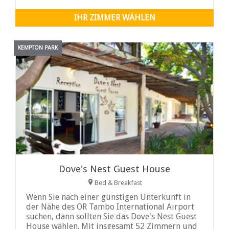
und Kaffeezubehör, einen TV und einen
eigenen Eingang mit Blick auf den Garten.
IHR ZIMMER WÄHLEN
KEMPTON PARK
Dove's Nest Guest House
Bed & Breakfast
Wenn Sie nach einer günstigen Unterkunft in
der Nähe des OR Tambo International Airport
suchen, dann sollten Sie das Dove's Nest Guest
House wählen. Mit insgesamt 52 Zimmern und