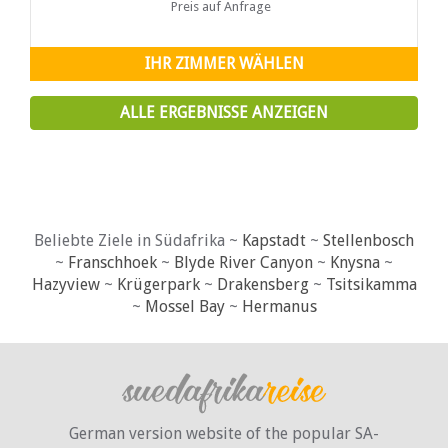
und hat ein neues Gesicht
Preis auf Anfrage
IHR ZIMMER WÄHLEN
ALLE ERGEBNISSE ANZEIGEN
Beliebte Ziele in Südafrika ~
Kapstadt
~
Stellenbosch
~
Franschhoek
~
Blyde River Canyon
~
Knysna
~
Hazyview
~
Krügerpark
~
Drakensberg
~
Tsitsikamma
~
Mossel Bay
~
Hermanus
German version website of the popular SA-