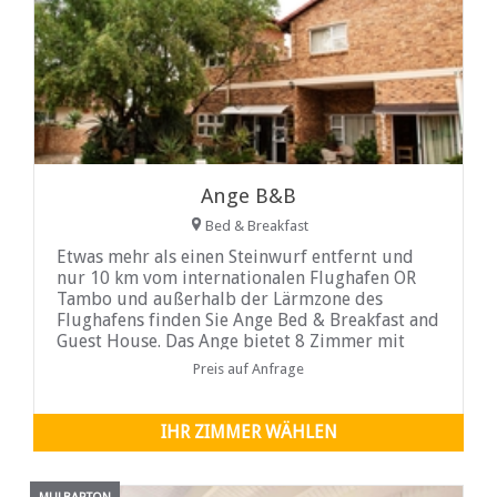
Ange B&B
Bed & Breakfast
Etwas mehr als einen Steinwurf entfernt und
nur 10 km vom internationalen Flughafen OR
Tambo und außerhalb der Lärmzone des
Flughafens finden Sie Ange Bed & Breakfast and
Guest House. Das Ange bietet 8 Zimmer mit
Bad, die alle einen eigenen Eingang haben,
Preis auf Anfrage
einige mit kleinen privaten ...
IHR ZIMMER WÄHLEN