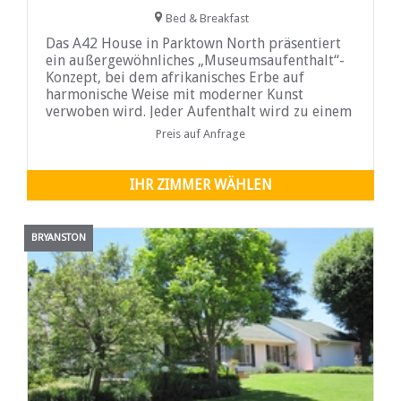
Bed & Breakfast
Das A42 House in Parktown North präsentiert
ein außergewöhnliches „Museumsaufenthalt“-
Konzept, bei dem afrikanisches Erbe auf
harmonische Weise mit moderner Kunst
verwoben wird. Jeder Aufenthalt wird zu einem
immersiven Erlebnis, denn die Gäste wohnen in
Preis auf Anfrage
liebevoll gestalteten „Zimmerausstellungen“,
die alle neun Monate von lokalen Künstlern und
Geschichtenerzählern
IHR ZIMMER WÄHLEN
BRYANSTON