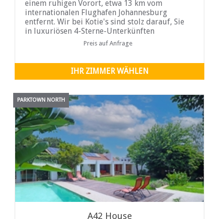
einem ruhigen Vorort, etwa 13 km vom
internationalen Flughafen Johannesburg
entfernt. Wir bei Kotie's sind stolz darauf, Sie
in luxuriösen 4-Sterne-Unterkünften
verwöhnen zu können und Ihren Aufenthalt so
Preis auf Anfrage
IHR ZIMMER WÄHLEN
PARKTOWN NORTH
A42 House