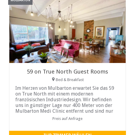
MULBARTON
59 on True North Guest Rooms
Bed & Breakfast
Im Herzen von Mulbarton erwartet Sie das 59
on True North mit einem modernen
französischen Industriedesign. Wir befinden
uns in günstiger Lage nur 400 Meter von der
Mulbarton Medi Clinic entfernt und sind nur
2km von großen Einkaufszentren, Golfplätzen
Preis auf Anfrage
und Touristenattraktionen entfernt ...