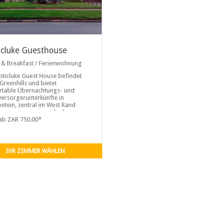
icluke Guesthouse
 & Breakfast / Ferienwohnung
sticluke Guest House befindet
 Greenhills und bietet
table Übernachtungs- und
versorgerunterkünfte in
ntein, zentral im West Rand
n, was es zu einer idealen
 für Geschäfts- und
ab ZAR 750.00*
sreisende macht. Den Gästen
 fünf wunderschön
ichtete Zimmer zur Auswahl, alle
genem Bad. Die Zimmer
IHR ZIMMER WÄHLEN
en über bequeme Betten und
eigenen Eingang. Zusätzlich