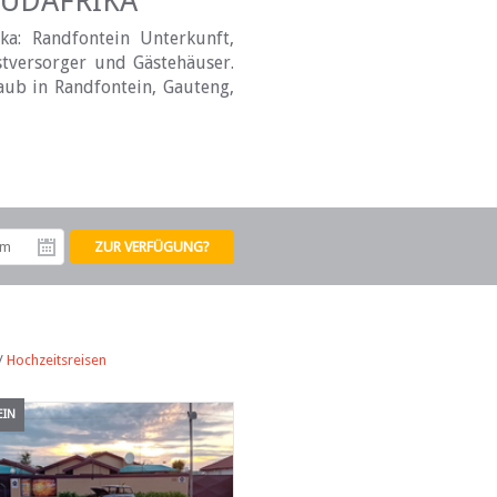
SÜDAFRIKA
a: Randfontein Unterkunft,
stversorger und Gästehäuser.
aub in Randfontein, Gauteng,
tum
Abreisedatum
/
Hochzeitsreisen
EIN