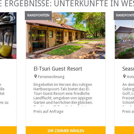
E ERGEBNISSE: UNTERKÜNFTE IN WE
RANDFONTEIN
RANDFONT
El-Tsuri Guest Resort
Seas
Ferienwohnung
Hot
n
Eingebettet im Herzen des ruhigen
An den
lle
Hartbeespoort-Tals bietet das El-
Gebirg
tet
Tsuri Guest Resort eine friedliche
Golf, 
Landflucht, umgeben von üppigen
Freize
ie zu
Gärten und herrlichen Bergblicken.
Schönh
Der Name „El-Tsuri“, abgeleitet aus
Sandto
dem Hebräischen und bedeutend
Preis auf Anfrage
Sie in..
Preis 
„Gott ist mein Fels“, steht für Stärke,
Ruhe und Erholung – und macht das
Resort zum idealen Ziel für alle, die in
der Natur Stille und Erneuerung
IHR ZIMMER WÄHLEN
suchen.