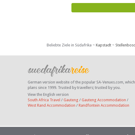
Beliebte Ziele in Südafrika ~
Kapstadt
~
Stellenbos
German version website of the popular SA-Venues.com, which ha
plans since 1999. Trusted by travellers;
trusted by you.
View the English version
South Africa Travel
/
Gauteng
/
Gauteng Accommodation
/
West Rand Accommodation
/
Randfontein Accommodation