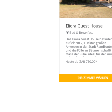
Eliora Guest House
Bed & Breakfast
Das Eliora Guest House befindet
auf einem 2,1 Hektar großen
Anwesen in der Stadt Randfonte
und die Fülle an Bäumen schafft
Oase der Ruhe, ideal für den m
Reisenden, den Touristen oder d
Familie unterwegs. Das Eliora G
Heute ab ZAR 790.00*
House bietet seinen Gästen
individuelle Suiten mit eigenem
Eingang. Die Suiten
IHR ZIMMER WÄHLEN