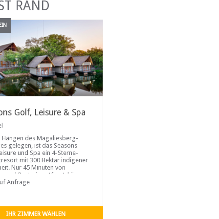
ST RAND
EIN
ons Golf, Leisure & Spa
el
 Hängen des Magaliesberg-
es gelegen, ist das Seasons
Leisure und Spa ein 4-Sterne-
itresort mit 300 Hektar indigener
eit. Nur 45 Minuten von
n und Pretoria entfernt, können
.
auf Anfrage
IHR ZIMMER WÄHLEN