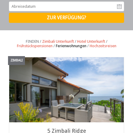
Ab
FINDEN /
Zimbali Unterkunft
/
Hotel Unterkunft
/
Frühstückspensionen
/
Ferienwohnungen
/
Hochzeitsreisen
ZIMBALI
5 Zimbali Ridge