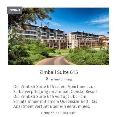
ZIMBALI
Zimbali Suite 615
Ferienwohnung
Die Zimbali Suite 615 ist ein Apartment zur
Selbstverpflegung im Zimbali Coastal Resort.
Die Zimbali Suite 615 verfügt über ein
Schlafzimmer mit einem Queensize-Bett. Das
Apartment verfügt über ein geräumiges,
komfortables Wohnzimmer, ein Esszimmer und
Heute ab ZAR 1800.00*
eine Küchenzeile, die mit allem Nötigen