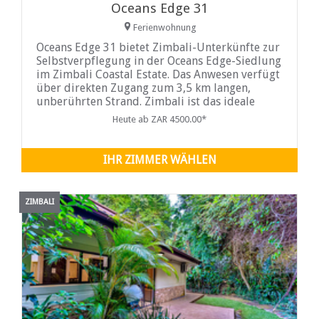
Oceans Edge 31
Ferienwohnung
Oceans Edge 31 bietet Zimbali-Unterkünfte zur
Selbstverpflegung in der Oceans Edge-Siedlung
im Zimbali Coastal Estate. Das Anwesen verfügt
über direkten Zugang zum 3,5 km langen,
unberührten Strand. Zimbali ist das ideale
Urlaubsziel für Familien und bietet
Heute ab ZAR 4500.00*
Naturpfade, Vogelwelt, einen Golfplatz und
eine Reihe anderer Annehmlichkeiten.
IHR ZIMMER WÄHLEN
ZIMBALI