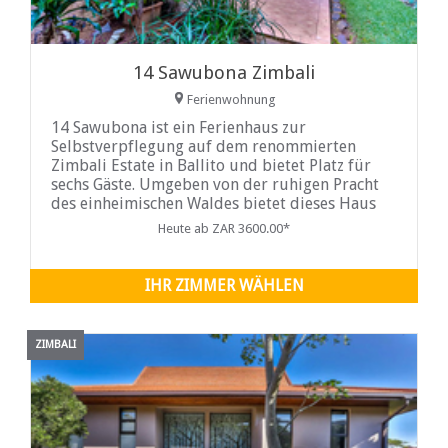
14 Sawubona Zimbali
Ferienwohnung
14 Sawubona ist ein Ferienhaus zur
Selbstverpflegung auf dem renommierten
Zimbali Estate in Ballito und bietet Platz für
sechs Gäste. Umgeben von der ruhigen Pracht
des einheimischen Waldes bietet dieses Haus
Gästen die ideale Kombination aus
Heute ab ZAR 3600.00*
Abgeschiedenheit, Komfort und Bequemlichkeit
sowie direkten Zugang zu den erstklassigen
Einrichtungen des Anwesens. Egal, ob
IHR ZIMMER WÄHLEN
ZIMBALI