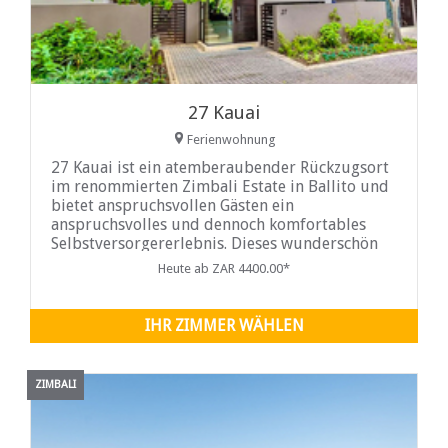
27 Kauai
Ferienwohnung
27 Kauai ist ein atemberaubender Rückzugsort
im renommierten Zimbali Estate in Ballito und
bietet anspruchsvollen Gästen ein
anspruchsvolles und dennoch komfortables
Selbstversorgererlebnis. Dieses wunderschön
eingerichtete Haus bietet eine nahtlose
Heute ab ZAR 4400.00*
Mischung aus Luxus und Entspannung und ist
damit der perfekte Rückzugsort für Familien
und Freundesgruppen, die einen exklusiven
IHR ZIMMER WÄHLEN
ZIMBALI