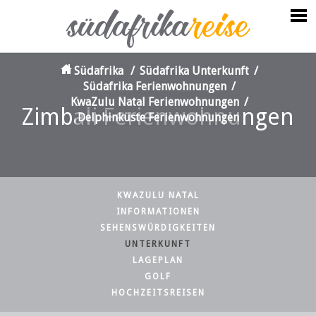
Südafrika
/
Südafrika Unterkunft
/
Südafrika Ferienwohnungen
/
KwaZulu Natal Ferienwohnungen
/
Zimbali Ferienwohnungen
Delphinküste Ferienwohnungen
KWAZULU NATAL
INFORMATIONEN
SEHENSWÜRDIGKEITEN
UNTERKUNFT
LAGEPLAN
GOLF
HOCHZEITSREISEN