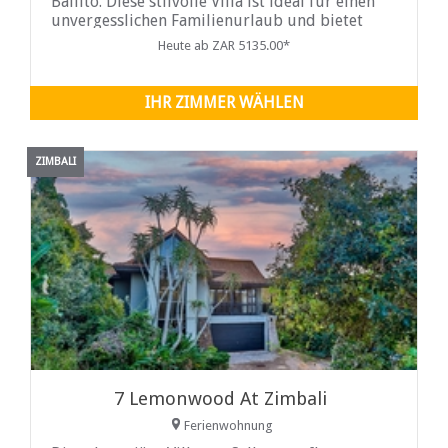
Ballito. Diese stilvolle Villa ist ideal für einen
unvergesslichen Familienurlaub und bietet
einen atemberaubenden, ungestörten Blick auf
Heute ab ZAR 5135.00*
die Küste und die umliegende Natur. Die Villa
bietet bequem Platz für bis zu 6 Gäste in 3
geschmackvoll eingerichteten Schlafzimmern
IHR ZIMMER WÄHLEN
ZIMBALI
7 Lemonwood At Zimbali
Ferienwohnung