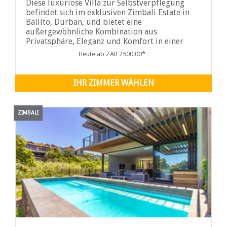
Diese luxuriöse Villa zur Selbstverpflegung
befindet sich im exklusiven Zimbali Estate in
Ballito, Durban, und bietet eine
außergewöhnliche Kombination aus
Privatsphäre, Eleganz und Komfort in einer
der begehrtesten Küstenanlagen von KwaZulu-
Heute ab ZAR 2500.00*
Natal. Das Anwesen liegt weniger als 2 km vom
Zimbali Beach entfernt, einem bekannten
Wahrzeichen der Region, das für seine
IHR ZIMMER WÄHLEN
unberührte Küste
ZIMBALI