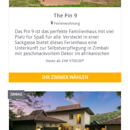
The Pin 9
Ferienwohnung
Das Pin 9 ist das perfekte Familienhaus mit viel
Platz für Spaß für alle. Versteckt in einer
Sackgasse bietet dieses Ferienhaus eine
Unterkunft zur Selbstverpflegung in Zimbali
mit geschmackvollem Dekor im afrikanischen
Stil. Das Ferienhaus Pin 9 in Zimbali verfügt
Heute ab ZAR 9700.00*
über sechs Schlafzimmer.
IHR ZIMMER WÄHLEN
ZIMBALI