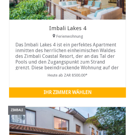
Imbali Lakes 4
Ferienwohnung
Das Imbali Lakes 4 ist ein perfektes Apartment
inmitten des herrlichen einheimischen Waldes
des Zimbali Coastal Resort, der an das Tal der
Pools und den Zugangspunkt zum Strand
grenzt. Diese beeindruckende Wohnung auf der
unteren Ebene genießt eine beeindruckende
Heute ab ZAR 8500.00*
Lage mit Blick auf die Seen und den Wasserfall,
das Zimbali-Tal der Pools und das 100 Hektar
große Naturschutzgebiet.
IHR ZIMMER WÄHLEN
ZIMBALI