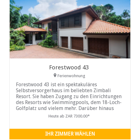
Forestwood 43
Ferienwohnung
Forestwood 43 ist ein spektakuläres
Selbstversorgerhaus im beliebten Zimbali
Resort. Sie haben Zugang zu den Einrichtungen
des Resorts wie Swimmingpools, dem 18-Loch-
Golfplatz und vielem mehr. Darüber hinaus
liegt das Resort 20 km vom internationalen
Heute ab ZAR 7300.00*
Flughafen King Shaka entfernt.
IHR ZIMMER WÄHLEN