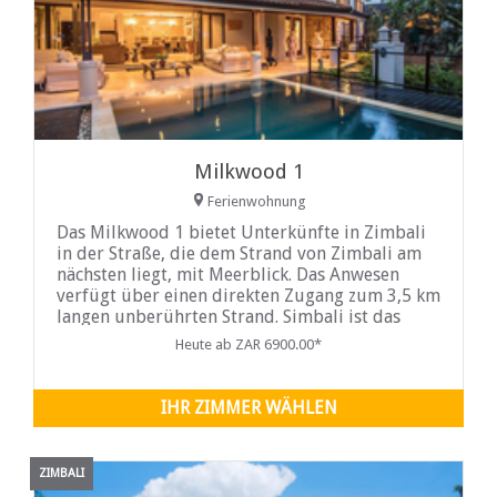
Milkwood 1
Ferienwohnung
Das Milkwood 1 bietet Unterkünfte in Zimbali
in der Straße, die dem Strand von Zimbali am
nächsten liegt, mit Meerblick. Das Anwesen
verfügt über einen direkten Zugang zum 3,5 km
langen unberührten Strand. Simbali ist das
ideale Reiseziel für Familien mit Naturpfaden,
Heute ab ZAR 6900.00*
Vogelwelt, einem Golfplatz und einer Reihe
anderer Annehmlichkeiten.
IHR ZIMMER WÄHLEN
ZIMBALI