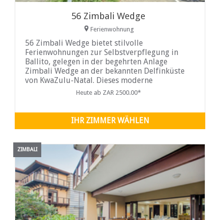
56 Zimbali Wedge
Ferienwohnung
56 Zimbali Wedge bietet stilvolle
Ferienwohnungen zur Selbstverpflegung in
Ballito, gelegen in der begehrten Anlage
Zimbali Wedge an der bekannten Delfinküste
von KwaZulu-Natal. Dieses moderne
Ferienhaus ist die ideale Wahl für Familien
Heute ab ZAR 2500.00*
und Freunde, die eine komfortable Unterkunft
in der Nähe von Ballitos beliebten Stränden,
Restaurants, Einkaufszentren und
IHR ZIMMER WÄHLEN
ZIMBALI