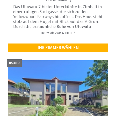
Das Uluwatu 7 bietet Unterkünfte in Zimbali in
einer ruhigen Sackgasse, die sich zu den
Yellowwood-Fairways hin öffnet. Das Haus steht
stolz auf dem Hügel mit Blick auf das 9. Grün.
Durch die erstaunliche Ruhe von Uluwatu
werden Sie sich auf jeden Fall wie zu Hause
Heute ab ZAR 4900.00*
fühlen. Uluwatu 7 ist ein Ferienhaus für
Selbstversorger in Zimbali
IHR ZIMMER WÄHLEN
BALLITO