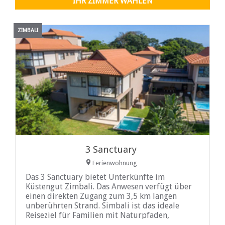
IHR ZIMMER WÄHLEN
ZIMBALI
3 Sanctuary
Ferienwohnung
Das 3 Sanctuary bietet Unterkünfte im
Küstengut Zimbali. Das Anwesen verfügt über
einen direkten Zugang zum 3,5 km langen
unberührten Strand. Simbali ist das ideale
Reiseziel für Familien mit Naturpfaden,
Vogelwelt, einem Golfplatz und einer Reihe