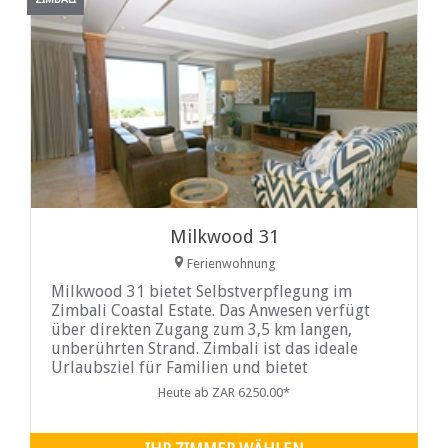
Milkwood 31
Ferienwohnung
Milkwood 31 bietet Selbstverpflegung im
Zimbali Coastal Estate. Das Anwesen verfügt
über direkten Zugang zum 3,5 km langen,
unberührten Strand. Zimbali ist das ideale
Urlaubsziel für Familien und bietet
Naturpfade, Vogelwelt, einen Golfplatz und
Heute ab ZAR 6250.00*
eine Reihe anderer Annehmlichkeiten. Milkwood
31 ist ein klimatisiertes Ferienhaus in Zimbali
für vier Personen