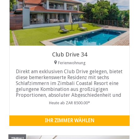
Club Drive 34
Ferienwohnung
Direkt am exklusiven Club Drive gelegen, bietet
diese bemerkenswerte Residenz mit sechs
Schlafzimmern im Zimbali Coastal Resort eine
gelungene Kombination aus großzügigen
Proportionen, absoluter Abgeschiedenheit und
elegantem Küstenleben. Die Villa beeindruckt
Heute ab ZAR 8500.00*
durch ihre Größe und ihr Design und bietet
einen gehobenen Wohnstandard an einer der
begehrtesten Adressen Zimbalis
IHR ZIMMER WÄHLEN
ZIMBALI