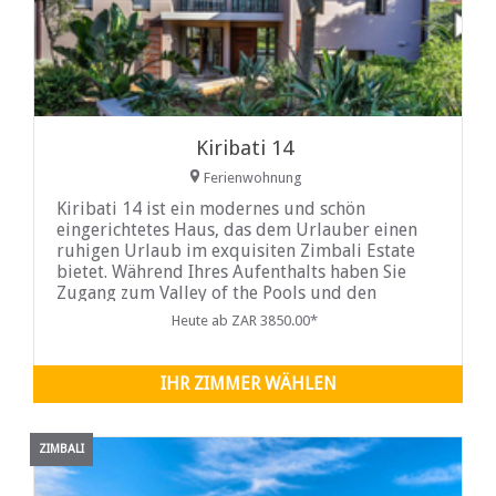
Kiribati 14
Ferienwohnung
Kiribati 14 ist ein modernes und schön
eingerichtetes Haus, das dem Urlauber einen
ruhigen Urlaub im exquisiten Zimbali Estate
bietet. Während Ihres Aufenthalts haben Sie
Zugang zum Valley of the Pools und den
Bushbuck-Wohnpools im Zimbali Estate, dem
Heute ab ZAR 3850.00*
Golfplatz und dem Strand.
IHR ZIMMER WÄHLEN
ZIMBALI