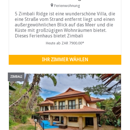
Ferienwohnung
5 Zimbali Ridge ist eine wunderschöne Villa, die
eine Straße vom Strand entfernt liegt und einen
außergewöhnlichen Blick auf das Meer und die
Küste mit großzügigen Wohnräumen bietet.
Dieses Ferienhaus bietet Zimbali
Selbstversorger in einem beliebten Resort mit
Heute ab ZAR 7900.00*
vielen Aktivitäten.
IHR ZIMMER WÄHLEN
ZIMBALI