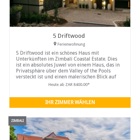
5 Driftwood
Ferienwohnung
5 Driftwood ist ein schönes Haus mit
Unterkünften im Zimbali Coastal Estate. Dies
ist ein absolutes Juwel von einem Haus, das in
Privatsphäre über dem Valley of the Pools
versteckt ist und einen malerischen Blick auf
das Meer und die Pools bietet.
Heute ab ZAR 8400.00*
IHR ZIMMER WÄHLEN
ZIMBALI