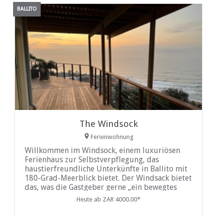
BALLITO
The Windsock
Ferienwohnung
Willkommen im Windsock, einem luxuriösen
Ferienhaus zur Selbstverpflegung, das
haustierfreundliche Unterkünfte in Ballito mit
180-Grad-Meerblick bietet. Der Windsack bietet
das, was die Gastgeber gerne „ein bewegtes
Bild“ nennen, denn jeder Tag bietet eine neue
Heute ab ZAR 4000.00*
Aussicht.