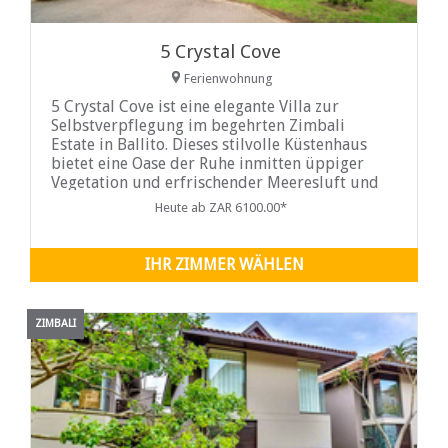
5 Crystal Cove
Ferienwohnung
5 Crystal Cove ist eine elegante Villa zur
Selbstverpflegung im begehrten Zimbali
Estate in Ballito. Dieses stilvolle Küstenhaus
bietet eine Oase der Ruhe inmitten üppiger
Vegetation und erfrischender Meeresluft und
ist somit die ideale Wahl für Familien oder
Heute ab ZAR 6100.00*
Gruppen, die Wert auf Platz, Komfort und ein
wenig Luxus legen.
IHR ZIMMER WÄHLEN
ZIMBALI