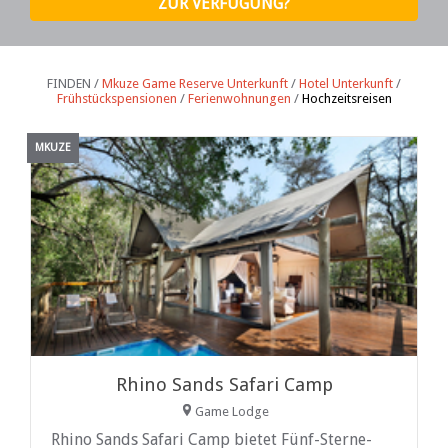
FINDEN /
Mkuze Game Reserve Unterkunft
/
Hotel Unterkunft
/
Frühstückspensionen
/
Ferienwohnungen
/
Hochzeitsreisen
MKUZE
Rhino Sands Safari Camp
Game Lodge
Rhino Sands Safari Camp bietet Fünf-Sterne-