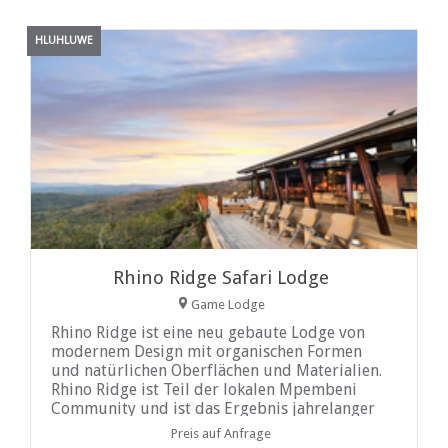
HLUHLUWE
Rhino Ridge Safari Lodge
Game Lodge
Rhino Ridge ist eine neu gebaute Lodge von
modernem Design mit organischen Formen
und natürlichen Oberflächen und Materialien.
Rhino Ridge ist Teil der lokalen Mpembeni
Community und ist das Ergebnis jahrelanger
Leidenschaft und Energie, um dieses
Preis auf Anfrage
einzigartig positionierte Safari-Erlebnis