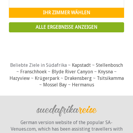
endlich auf den Markt zu bringen.
IHR ZIMMER WÄHLEN
ALLE ERGEBNISSE ANZEIGEN
Beliebte Ziele in Südafrika ~
Kapstadt
~
Stellenbosch
~
Franschhoek
~
Blyde River Canyon
~
Knysna
~
Hazyview
~
Krügerpark
~
Drakensberg
~
Tsitsikamma
~
Mossel Bay
~
Hermanus
German version website of the popular SA-
Venues.com, which has been assisting travellers with