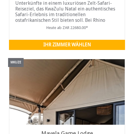
Unterkünfte in einem luxuriösen Zelt-Safari-
Reiseziel, das KwaZulu Natal ein authentisches
Safari-Erlebnis im traditionellen
ostafrikanischen Stil bieten soll. Bei Rhino
Sands nehmen wir die Idee eines
Heute ab ZAR 22680.00*
maßgeschneiderten Safari-Erlebnisses an.
Während sich der Tagesrhythmus um
Pirschfahrten und Essenszeiten dreht, ist jeder
IHR ZIMMER WÄHLEN
Tag etwas anders als der vorherige. Mit
maximal acht Gästen im Camp ist Ihr Aufenthalt
garantiert ein persönliches und exklusives
MKUZE
Erlebnis.
Mavela Game Lodge