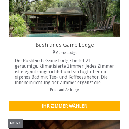
Bushlands Game Lodge
Game Lodge
Die Bushlands Game Lodge bietet 21
geräumige, klimatisierte Zimmer. Jedes Zimmer
ist elegant eingerichtet und verfügt über ein
eigenes Bad mit Tee- und Kaffeezubehör. Die
Inneneinrichtung der Zimmer ergänzt die
schöne natürliche Umgebung des Buschs. Diese
Preis auf Anfrage
Zimmer wurden renoviert und
IHR ZIMMER WÄHLEN
MKUZE