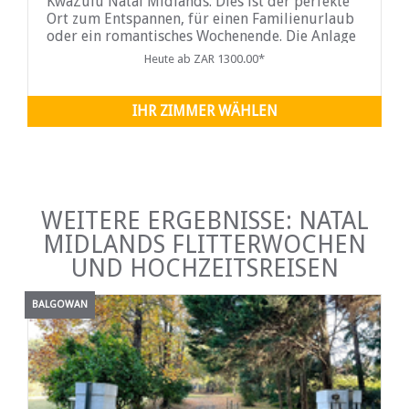
KwaZulu Natal Midlands. Dies ist der perfekte
Ort zum Entspannen, für einen Familienurlaub
oder ein romantisches Wochenende. Die Anlage
verfügt über einen ruhigen Garten mit weitem
Heute ab ZAR 1300.00*
Blick auf die ...
IHR ZIMMER WÄHLEN
WEITERE ERGEBNISSE: NATAL
MIDLANDS FLITTERWOCHEN
UND HOCHZEITSREISEN
BALGOWAN