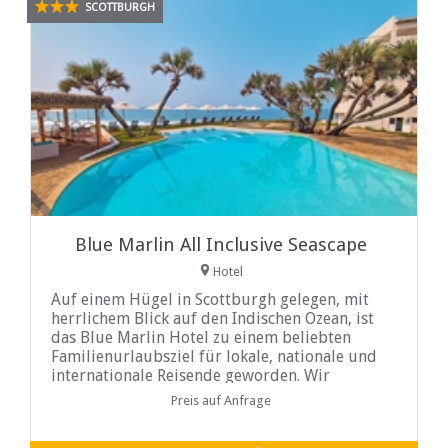
SCOTTBURGH
Blue Marlin All Inclusive Seascape
Hotel
Auf einem Hügel in Scottburgh gelegen, mit
herrlichem Blick auf den Indischen Ozean, ist
das Blue Marlin Hotel zu einem beliebten
Familienurlaubsziel für lokale, nationale und
internationale Reisende geworden. Wir
verfügen über 122 moderne Zimmer, die mit ...
Preis auf Anfrage