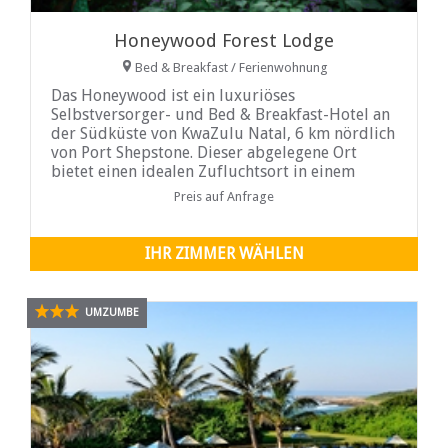
Honeywood Forest Lodge
Bed & Breakfast / Ferienwohnung
Das Honeywood ist ein luxuriöses
Selbstversorger- und Bed & Breakfast-Hotel an
der Südküste von KwaZulu Natal, 6 km nördlich
von Port Shepstone. Dieser abgelegene Ort
bietet einen idealen Zufluchtsort in einem
ruhigen Waldgarten, nur 700 Meter vom Strand
Preis auf Anfrage
entfernt. Die Einrichtung der Chalets
IHR ZIMMER WÄHLEN
UMZUMBE