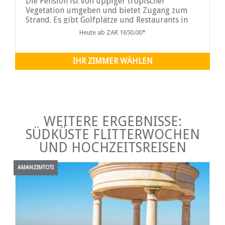
Die Pension ist von üppiger tropischer
Vegetation umgeben und bietet Zugang zum
Strand. Es gibt Golfplätze und Restaurants in
der Nähe und die berühmte Oribi-Schlucht und
Heute ab ZAR 1650.00*
der Lake Eland sind nur 35 Autominuten
entfernt...
IHR ZIMMER WÄHLEN
WEITERE ERGEBNISSE:
SÜDKÜSTE FLITTERWOCHEN
UND HOCHZEITSREISEN
AMANZIMTOTI