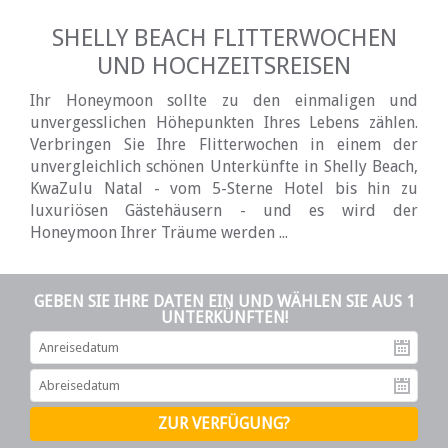
SHELLY BEACH FLITTERWOCHEN
UND HOCHZEITSREISEN
Ihr Honeymoon sollte zu den einmaligen und
unvergesslichen Höhepunkten Ihres Lebens zählen.
Verbringen Sie Ihre Flitterwochen in einem der
unvergleichlich schönen Unterkünfte in Shelly Beach,
KwaZulu Natal - vom 5-Sterne Hotel bis hin zu
luxuriösen Gästehäusern - und es wird der
Honeymoon Ihrer Träume werden ...
GEBEN SIE IHRE DATEN EIN UND WÄHLEN SIE AUS 1
UNTERKÜNFTEN!
An
Ab