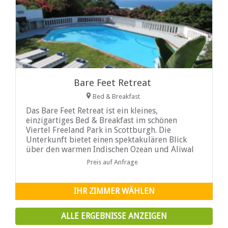
Bare Feet Retreat
Bed & Breakfast
Das Bare Feet Retreat ist ein kleines,
einzigartiges Bed & Breakfast im schönen
Viertel Freeland Park in Scottburgh. Die
Unterkunft bietet einen spektakulären Blick
über den warmen Indischen Ozean und Aliwal
Shoal, einen der zehn besten Tauchplätze der
Preis auf Anfrage
Welt. Die charmante Küstenstadt Scottburgh
liegt nur 45 Autominuten von Durban entfernt
an der malerischen Südküste von KwaZulu
IHR ZIMMER WÄHLEN
Natal...
ALLE ERGEBNISSE ANZEIGEN