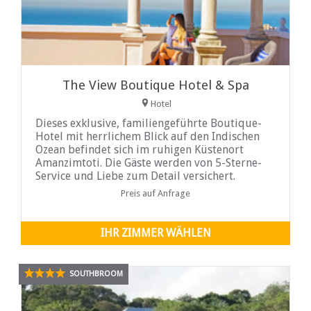
The View Boutique Hotel & Spa
Hotel
Dieses exklusive, familiengeführte Boutique-
Hotel mit herrlichem Blick auf den Indischen
Ozean befindet sich im ruhigen Küstenort
Amanzimtoti. Die Gäste werden von 5-Sterne-
Service und Liebe zum Detail versichert.
Luxuriöse, klimatisierte Zimmer mit Bad sind
Preis auf Anfrage
individuell mit jedem modernen Komfort für
anspruchsvolle Geschäfts- und Freizeitreisende
eingerichtet ...
IHR ZIMMER WÄHLEN
SOUTHBROOM