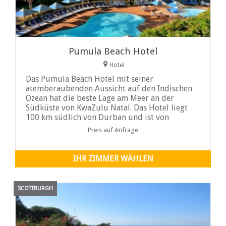
Pumula Beach Hotel
Hotel
Das Pumula Beach Hotel mit seiner
atemberaubenden Aussicht auf den Indischen
Ozean hat die beste Lage am Meer an der
Südküste von KwaZulu Natal. Das Hotel liegt
100 km südlich von Durban und ist von
einheimischer Küstenvegetation umgeben. Es
Preis auf Anfrage
ist der ideale Ort für einen erholsamen ...
IHR ZIMMER WÄHLEN
SCOTTBURGH