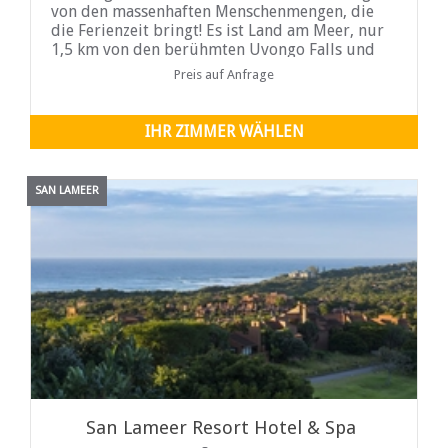
von den massenhaften Menschenmengen, die
die Ferienzeit bringt! Es ist Land am Meer, nur
1,5 km von den berühmten Uvongo Falls und
Strand und zwischen Margate und Shelly Beach.
Preis auf Anfrage
Wir sind nur wenige Gehminuten ...
IHR ZIMMER WÄHLEN
SAN LAMEER
San Lameer Resort Hotel & Spa