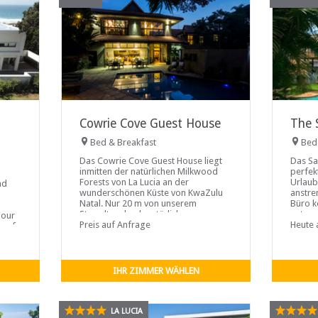
Cowrie Cove Guest House
The 
Bed & Breakfast
Bed
Das Cowrie Cove Guest House liegt
Das Sa
inmitten der natürlichen Milkwood
perfek
Forests von La Lucia an der
Urlaub
nd
wunderschönen Küste von KwaZulu
anstre
Natal. Nur 20 m von unserem
Büro k
Strandtor durch natürliche
entspa
 our
Küstensträucher und Bäume entfernt
Preis auf Anfrage
eiskal
Heute 
roof-
einer 
tance
genieß
IHR ZIMMER WÄHLEN
LA LUCIA