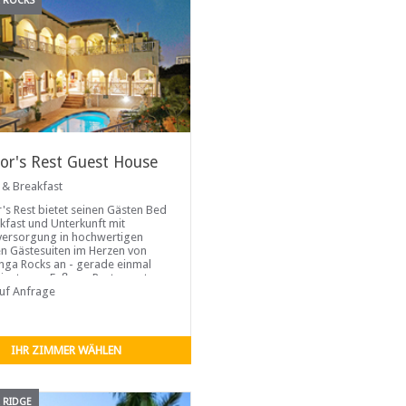
 ROCKS
or's Rest Guest House
 & Breakfast
's Rest bietet seinen Gästen Bed
kfast und Unterkunft mit
versorgung in hochwertigen
en Gästesuiten im Herzen von
ga Rocks an - gerade einmal
inuten zu Fuß von Restaurants,
ften und den goldenen
auf Anfrage
n ...
IHR ZIMMER WÄHLEN
 RIDGE