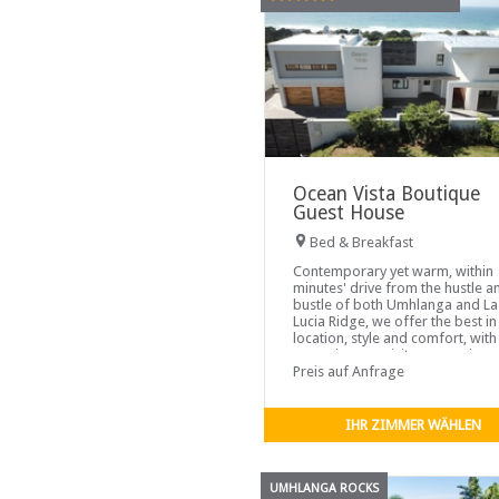
Ocean Vista Boutique
Guest House
Bed & Breakfast
Contemporary yet warm, within
minutes' drive from the hustle a
bustle of both Umhlanga and La
Lucia Ridge, we offer the best in
location, style and comfort, with
sweeping exquisite ocean view 
top deck being a piece de résis
Preis auf Anfrage
...
IHR ZIMMER WÄHLEN
UMHLANGA ROCKS