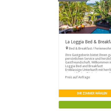
La Loggia Bed & Breakf
Bed & Breakfast / Ferienwoh
Ihre Gastgeberin bietet Ihnen g
persönlichen Service und herzli
Gastfreundschaft. Willkommen i
Loggia Bed and Breakfast!
Erstklassige Unterkunft mit herrl
eingerichteten Gästezimmern, di
Terrassen in unseren ...
Preis auf Anfrage
IHR ZIMMER WÄHLEN