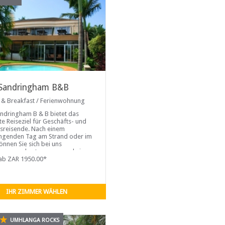
Sandringham B&B
 & Breakfast / Ferienwohnung
ndringham B & B bietet das
te Reiseziel für Geschäfts- und
sreisende. Nach einem
ngenden Tag am Strand oder im
önnen Sie sich bei uns
nnen und entspannen und ein
tes Getränk am Pool oder auf
ab ZAR 1950.00*
unserer schönen Terrassen
en.
IHR ZIMMER WÄHLEN
UMHLANGA ROCKS