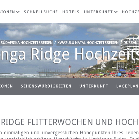
GIONEN
SCHNELLSUCHE
HOTELS
UNTERKUNFT
HOCHZE
SÜDAFRIKA HOCHZEITSREISEN
/
KWAZULU NATAL HOCHZEITSREISEN
/
DURBAN 
ga Ridge Hochzeit
IONEN
SEHENSWÜRDIGKEITEN
UNTERKUNFT
LAGEPLAN
RIDGE FLITTERWOCHEN UND HOCHZ
n einmaligen und unvergesslichen Höhepunkten Ihres Lebens 