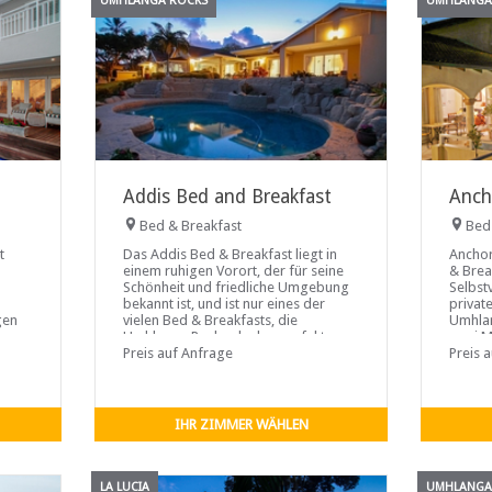
UMHLANGA ROCKS
UMHLANGA
Addis Bed and Breakfast
Anch
Bed & Breakfast
Bed
t
Das Addis Bed & Breakfast liegt in
Anchor
einem ruhigen Vorort, der für seine
& Brea
Schönheit und friedliche Umgebung
Selbst
bekannt ist, und ist nur eines der
privat
gen
vielen Bed & Breakfasts, die
Umhlan
gang
Umhlanga Rocks als den perfekten
zwei M
Urlaubsort für Gäste gewählt haben.
Preis auf Anfrage
Geschä
Preis 
,
Strände
ahl
rs
IHR ZIMMER WÄHLEN
LA LUCIA
UMHLANGA