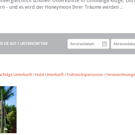
unvergleichlich schönen Unterkünfte in Umhlanga Ridge, Dur
ern - und es wird der Honeymoon Ihrer Träume werden ...
EN SIE AUS 1 UNTERKÜNFTEN!
Anreiseda
 Ridge Unterkunft
/
Hotel Unterkunft
/
Frühstückspensionen
/
Ferienwohnung