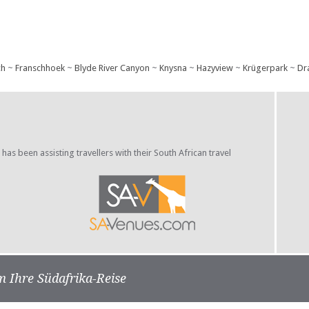
ch
~
Franschhoek
~
Blyde River Canyon
~
Knysna
~
Hazyview
~
Krügerpark
~
Dr
s been assisting travellers with their South African travel
m Ihre Südafrika-Reise