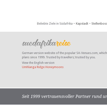
Beliebte Ziele in Südafrika ~
Kapstadt
~
Stellenbos
German version website of the popular SA-Venues.com, which ha
plans since 1999. Trusted by travellers;
trusted by you.
View the English version
Umhlanga Ridge Honeymoons
Seit 1999 vertrauensvoller Partner rund u