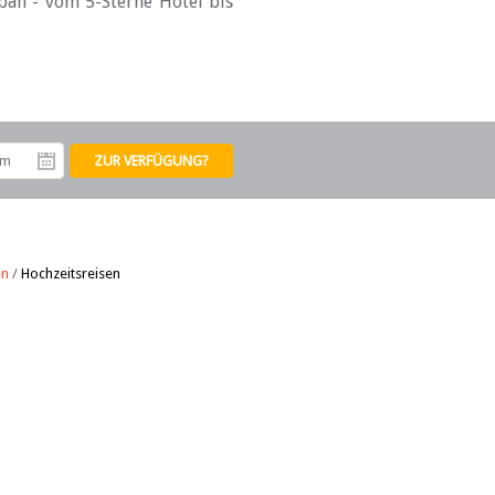
ban - vom 5-Sterne Hotel bis
tum
Abreisedatum
en
/
Hochzeitsreisen