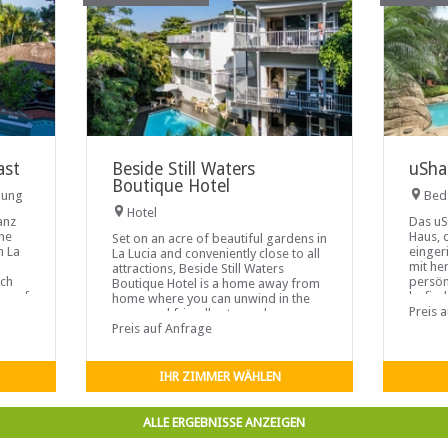
ast
Beside Still Waters
uSha
Boutique Hotel
nung
Bed
Hotel
anz
Das uS
che
Haus, d
Set on an acre of beautiful gardens in
n La
eingeri
La Lucia and conveniently close to all
mit he
attractions, Beside Still Waters
ich
persön
Boutique Hotel is a home away from
e auf
befind
home where you can unwind in the
Rocks
Preis 
warm and friendly atmosphere.
Choose from either our Luxury
Preis auf Anfrage
Double room or our Family...
IHR ZIMMER WÄHLEN
ALLE ERGEBNISSE ANZEIGEN