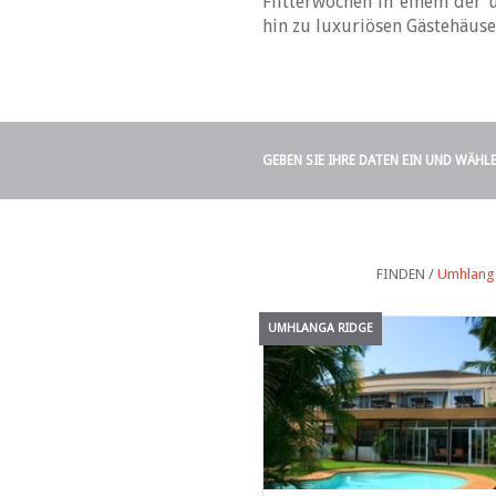
Flitterwochen in einem der 
hin zu luxuriösen Gästehäus
GEBEN SIE IHRE DATEN EIN UND WÄHL
FINDEN /
Umhlanga
UMHLANGA RIDGE