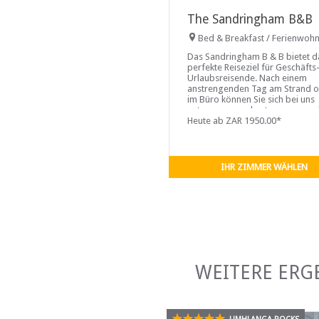
The Sandringham B&B
Bed & Breakfast / Ferienwoh
Das Sandringham B & B bietet d
perfekte Reiseziel für Geschäfts
Urlaubsreisende. Nach einem
anstrengenden Tag am Strand 
im Büro können Sie sich bei uns
entspannen und entspannen und
eiskaltes Getränk am Pool oder 
Heute ab ZAR 1950.00*
einer unserer schönen Terrasse
genießen.
IHR ZIMMER WÄHLEN
WEITERE ERG