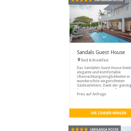
UMHLANGA ROCKS
Sandals Guest House
Bed & Breakfast
Das Sandalen Guest House biete
elegante und komfortable
Übernachtungsmöglichkeiten in
wunderschön eingerichteten
Gästezimmern. Dank der günsti
Lage, nur einen kurzen Spazier
vom Strand und dem lebhaften
Preis auf Anfrage
Gebiet Umhlanga Rocks entfernt
können Gäste bequem eine Vielz
ausgezeichneter Restaurants, Ba
und Cafés erreichen.
IHR ZIMMER WÄHLEN
UMHLANGA ROCKS