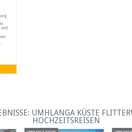
nung
as
- und
oder
 ein
auf
n
EBNISSE: UMHLANGA KÜSTE FLITT
HOCHZEITSREISEN