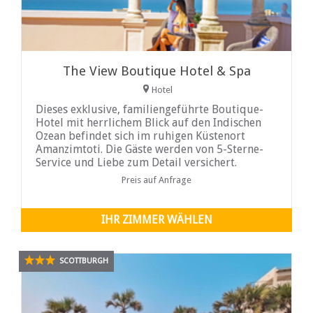
The View Boutique Hotel & Spa
Hotel
Dieses exklusive, familiengeführte Boutique-
Hotel mit herrlichem Blick auf den Indischen
Ozean befindet sich im ruhigen Küstenort
Amanzimtoti. Die Gäste werden von 5-Sterne-
Service und Liebe zum Detail versichert.
Luxuriöse, klimatisierte Zimmer mit Bad sind
Preis auf Anfrage
individuell mit jedem modernen Komfort für
anspruchsvolle Geschäfts- und Freizeitreisende
eingerichtet ...
IHR ZIMMER WÄHLEN
SCOTTBURGH