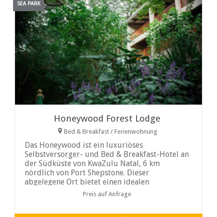
SEA PARK
Honeywood Forest Lodge
Bed & Breakfast / Ferienwohnung
Das Honeywood ist ein luxuriöses
Selbstversorger- und Bed & Breakfast-Hotel an
der Südküste von KwaZulu Natal, 6 km
nördlich von Port Shepstone. Dieser
abgelegene Ort bietet einen idealen
Zufluchtsort in einem ruhigen Waldgarten,
Preis auf Anfrage
nur 700 Meter vom Strand entfernt. Die
Einrichtung der Chalets