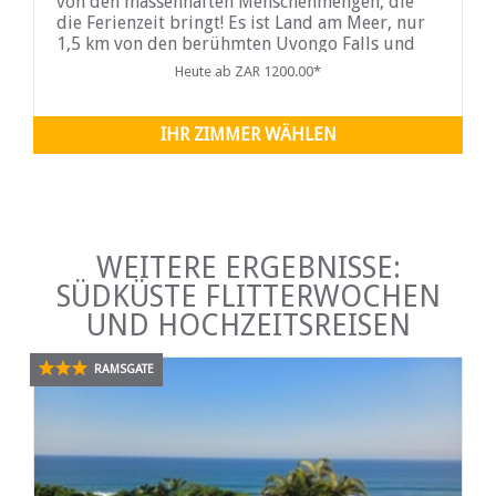
von den massenhaften Menschenmengen, die
die Ferienzeit bringt! Es ist Land am Meer, nur
1,5 km von den berühmten Uvongo Falls und
Strand und zwischen Margate und Shelly Beach.
Heute ab ZAR 1200.00*
Wir sind nur wenige Gehminuten ...
IHR ZIMMER WÄHLEN
WEITERE ERGEBNISSE:
SÜDKÜSTE FLITTERWOCHEN
UND HOCHZEITSREISEN
RAMSGATE