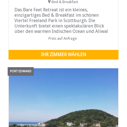
Bed & Breakfast
Das Bare Feet Retreat ist ein kleines,
einzigartiges Bed & Breakfast im schönen
Viertel Freeland Park in Scottburgh. Die
Unterkunft bietet einen spektakulären Blick
über den warmen Indischen Ozean und Aliwal
Shoal, einen der zehn besten Tauchplätze der
Preis auf Anfrage
Welt. Die charmante Küstenstadt Scottburgh
liegt nur 45 Autominuten von Durban entfernt
an der malerischen Südküste von KwaZulu
IHR ZIMMER WÄHLEN
Natal...
PORT EDWARD