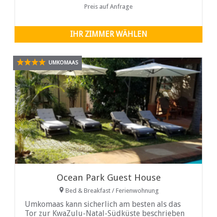
der Nähe und die berühmte Oribi-Schlucht und
Preis auf Anfrage
der Lake Eland sind nur 35 Autominuten
entfernt...
IHR ZIMMER WÄHLEN
UMKOMAAS
Ocean Park Guest House
Bed & Breakfast / Ferienwohnung
Umkomaas kann sicherlich am besten als das
Tor zur KwaZulu-Natal-Südküste beschrieben