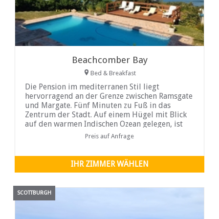
Beachcomber Bay
Bed & Breakfast
Die Pension im mediterranen Stil liegt
hervorragend an der Grenze zwischen Ramsgate
und Margate. Fünf Minuten zu Fuß in das
Zentrum der Stadt. Auf einem Hügel mit Blick
auf den warmen Indischen Ozean gelegen, ist
der Meerblick vom Haus, der Terrasse und den
Preis auf Anfrage
Terrassen sehr beeindruckend.
IHR ZIMMER WÄHLEN
SCOTTBURGH