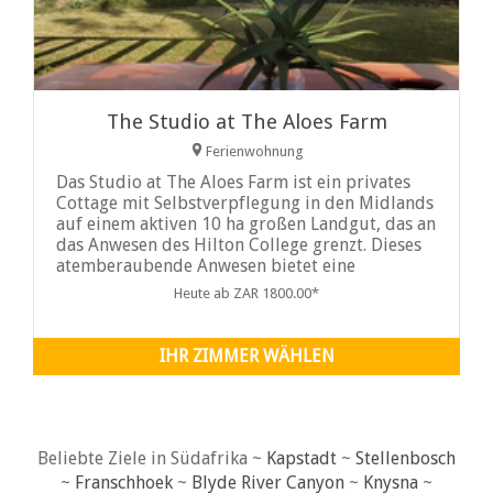
The Studio at The Aloes Farm
Ferienwohnung
Das Studio at The Aloes Farm ist ein privates
Cottage mit Selbstverpflegung in den Midlands
auf einem aktiven 10 ha großen Landgut, das an
das Anwesen des Hilton College grenzt. Dieses
atemberaubende Anwesen bietet eine
einzigartige Kombination aus ländlichem
Heute ab ZAR 1800.00*
Leben, nur fünf km von der Autobahn N3
entfernt. Auf der Liegewiese gibt es viel Platz
für Kinder zum Spielen, während die Eltern sich
IHR ZIMMER WÄHLEN
entspannen und durchatmen.
Beliebte Ziele in Südafrika ~
Kapstadt
~
Stellenbosch
~
Franschhoek
~
Blyde River Canyon
~
Knysna
~