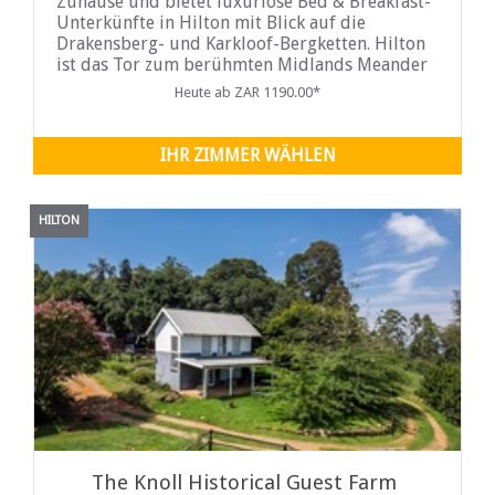
Zuhause und bietet luxuriöse Bed & Breakfast-
Unterkünfte in Hilton mit Blick auf die
Drakensberg- und Karkloof-Bergketten. Hilton
ist das Tor zum berühmten Midlands Meander
und ist der Ausgangspunkt vieler Old
Heute ab ZAR 1190.00*
Battlefield Tours.
IHR ZIMMER WÄHLEN
HILTON
The Knoll Historical Guest Farm