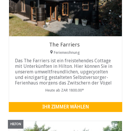
The Farriers
Ferienwohnung
Das The Farriers ist ein freistehendes Cottage
mit Unterkünften in Hilton. Hier können Sie in
unserem umweltfreundlichen, upgecycelten
und einzigartig gestalteten Selbstversorger-
Ferienhaus morgens das Zwitschern der Vögel
und nachts die Frösche genießen.
Heute ab ZAR 1800.00*
IHR ZIMMER WÄHLEN
HILTON