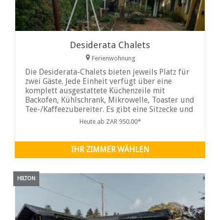
Desiderata Chalets
Ferienwohnung
Die Desiderata-Chalets bieten jeweils Platz für
zwei Gäste. Jede Einheit verfügt über eine
komplett ausgestattete Küchenzeile mit
Backofen, Kühlschrank, Mikrowelle, Toaster und
Tee-/Kaffeezubereiter. Es gibt eine Sitzecke und
einen Fernseher mit DStv. WLAN ist ebenfalls
Heute ab ZAR 950.00*
vorhanden. Die Terrasse verfügt über
Gartenstühle. Die Unterkunft verfügt über
einen Gemeinschaftsgarten und Gäste mit
IHR ZIMMER WÄHLEN
HILTON