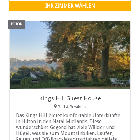
Schlafzimmer ist mit einem Doppelbett
IHR ZIMMER WÄHLEN
HILTON
Kings Hill Guest House
Bed & Breakfast
Das Kings Hill bietet komfortable Unterkünfte
in Hilton in den Natal Midlands. Diese
wunderschöne Gegend hat viele Wälder und
Hügel, was sie zum Mountainbiken, Laufen,
Reiten und Off-Road-Motorradfahren beliebt