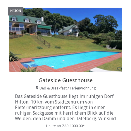
HILTON
Gateside Guesthouse
Bed & Breakfast / Ferienwohnung
Das Gateside Guesthouse liegt im ruhigen Dorf
Hilton, 10 km vom Stadtzentrum von
Pietermaritzburg entfernt. Es liegt in einer
ruhigen Sackgasse mit herrlichem Blick auf die
Weiden, den Damm und den Tafelberg. Wir sind
am Eingang zum Midlands Meander, in der
Heute ab ZAR 1000.00*
Nähe der privaten Schulen ...