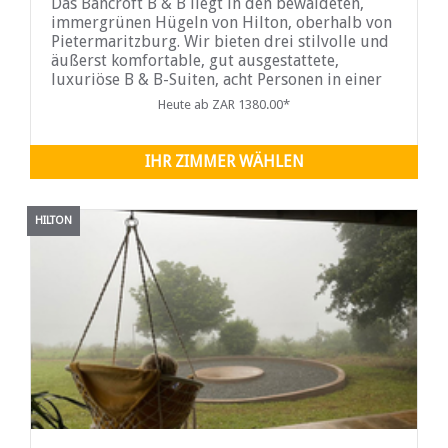
Das Bancroft B & B liegt in den bewaldeten,
immergrünen Hügeln von Hilton, oberhalb von
Pietermaritzburg. Wir bieten drei stilvolle und
äußerst komfortable, gut ausgestattete,
luxuriöse B & B-Suiten, acht Personen in einer
gemütlichen Umgebung mit einem schönen
Heute ab ZAR 1380.00*
Garten...
IHR ZIMMER WÄHLEN
HILTON