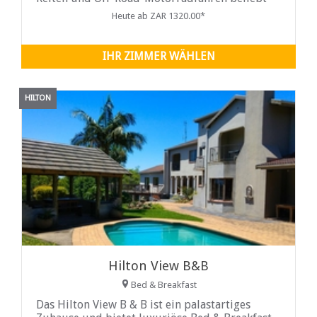
macht....
Heute ab ZAR 1320.00*
IHR ZIMMER WÄHLEN
HILTON
Hilton View B&B
Bed & Breakfast
Das Hilton View B & B ist ein palastartiges