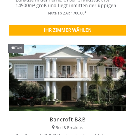
14500m² groß und liegt inmitten der üppigen
Vegetation des Hilton Village.
Heute ab ZAR 1700.00*
IHR ZIMMER WÄHLEN
HILTON
Bancroft B&B
Bed & Breakfast