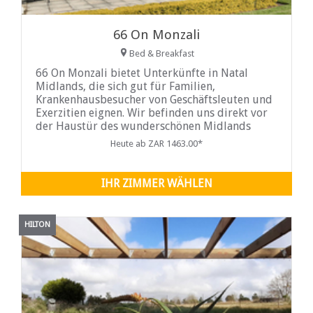
66 On Monzali
Bed & Breakfast
66 On Monzali bietet Unterkünfte in Natal
Midlands, die sich gut für Familien,
Krankenhausbesucher von Geschäftsleuten und
Exerzitien eignen. Wir befinden uns direkt vor
der Haustür des wunderschönen Midlands
Meander, der Fliegenfischen, Käse- und
Heute ab ZAR 1463.00*
Weinverkostungen, Mountainbiken und
wunderschöne Restaurants auf dem Land
bietet.
IHR ZIMMER WÄHLEN
HILTON