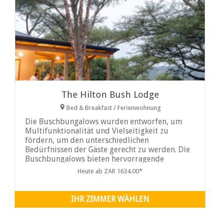
The Hilton Bush Lodge
Bed & Breakfast / Ferienwohnung
Die Buschbungalows wurden entworfen, um
Multifunktionalität und Vielseitigkeit zu
fördern, um den unterschiedlichen
Bedürfnissen der Gäste gerecht zu werden. Die
Buschbungalows bieten hervorragende
Einrichtungen, darunter eine private Boma mit
Heute ab ZAR 1634.00*
Grillplatz, überdachte Veranden und ein
beheiztes Hallenbad.
IHR ZIMMER WÄHLEN