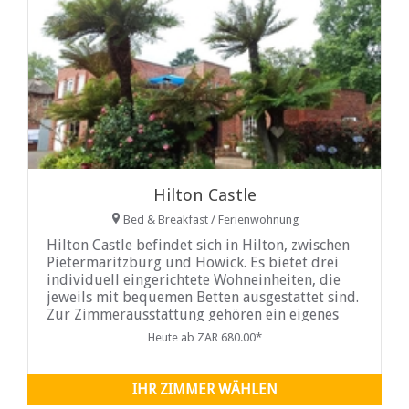
Hilton Castle
Bed & Breakfast / Ferienwohnung
Hilton Castle befindet sich in Hilton, zwischen
Pietermaritzburg und Howick. Es bietet drei
individuell eingerichtete Wohneinheiten, die
jeweils mit bequemen Betten ausgestattet sind.
Zur Zimmerausstattung gehören ein eigenes
Bad, ein privater Zugang, ein Ventilator, ein
Heute ab ZAR 680.00*
Smart-TV mit Netflix, eine Minibar, eine
Mikrowelle
IHR ZIMMER WÄHLEN