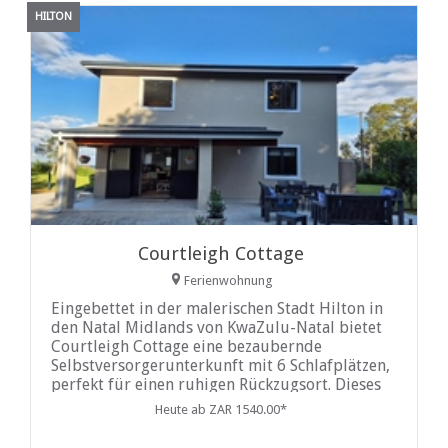
HILTON
Courtleigh Cottage
Ferienwohnung
Eingebettet in der malerischen Stadt Hilton in
den Natal Midlands von KwaZulu-Natal bietet
Courtleigh Cottage eine bezaubernde
Selbstversorgerunterkunft mit 6 Schlafplätzen,
perfekt für einen ruhigen Rückzugsort. Dieses
charmante Cottage verfügt über zwei
Heute ab ZAR 1540.00*
gemütliche Schlafzimmer, jedes mit einem gut
ausgestatteten eigenen Badezimmer. Das erste