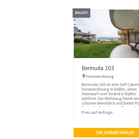
BALLITO
Bermuda 203
Ferienwohnung
Bermuda 203 ist eine Self Cateri
Ferienwohnung in Ballito, einen
Steinwurf vom Strand in Ballito
entfernt. Die Wohnung bietet ei
schönen Meerblick und bietet Pl
für sechs Erwachsene. Bermuda
hat drei Schlafzimmer. Zwei der
Preis auf Anfrage
Zimmer sind mit einem Queensi
Bett ausgestattet und einer hat 
Einzelbetten.
IHR ZIMMER WÄHLEN