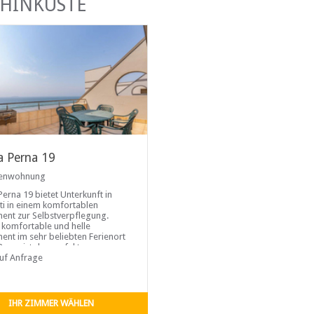
PHINKÜSTE
a Perna 19
ienwohnung
Perna 19 bietet Unterkunft in
i in einem komfortablen
ent zur Selbstverpflegung.
 komfortable und helle
ent im sehr beliebten Ferienort
Perna ist der perfekte
enurlaub.
auf Anfrage
IHR ZIMMER WÄHLEN