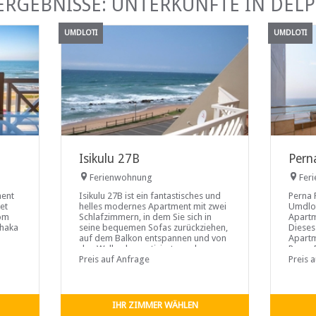
ERGEBNISSE: UNTERKÜNFTE IN DEL
UMDLOTI
UMDLOTI
Isikulu 27B
Pern
Ferienwohnung
Fer
ment
Isikulu 27B ist ein fantastisches und
Perna 
et
helles modernes Apartment mit zwei
Umdlot
vom
Schlafzimmern, in dem Sie sich in
Apartm
Shaka
seine bequemen Sofas zurückziehen,
Dieses
auf dem Balkon entspannen und von
Apartm
den Wellen hypnotisiert werden
Perna 
können
Preis auf Anfrage
Famili
Preis 
IHR ZIMMER WÄHLEN