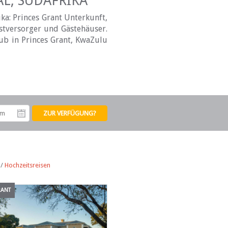
L, SÜDAFRIKA
ka: Princes Grant Unterkunft,
bstversorger und Gästehäuser.
aub in Princes Grant, KwaZulu
tum
Abreisedatum
/
Hochzeitsreisen
RANT