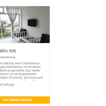
llito 606
ienwohnung
lito 606 hat zwei Schlafzimmer.
uptschlafzimmer ist mit einem
bett ausgestattet. Das zweite
zimmer ist mit Etagenbetten
tattet. Die Küche, das Essen und
hnbereich sind offener Plan.
he ist gut ausgestattet mit einer
auf Anfrage
versorger mit einem 2-Platten-
erd
IHR ZIMMER WÄHLEN