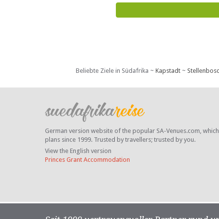
Beliebte Ziele in Südafrika ~
Kapstadt
~
Stellenbos
German version website of the popular SA-Venues.com, which ha
plans since 1999. Trusted by travellers;
trusted by you.
View the English version
Princes Grant Accommodation