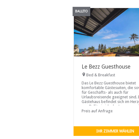
BALLITO
Le Bezz Guesthouse
Bed & Breakfast
Das Le Bezz Guesthouse bietet
komfortable Gästesuiten, die s
für Geschäfts- als auch für
Urlaubsreisende geeignet sind.
Gästehaus befindet sich im Her
von Ballito in idealer Lage, nur e
Straße vom Strand entfernt
Preis auf Anfrage
IHR ZIMMER WÄHLEN