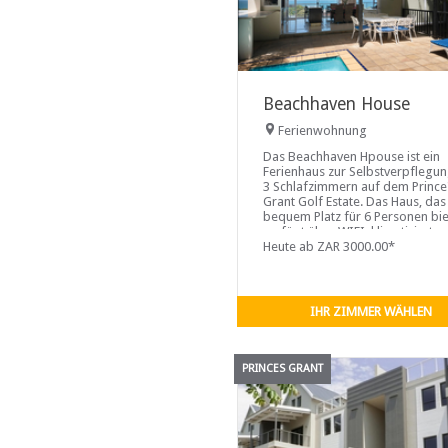
Beachhaven House
Ferienwohnung
Das Beachhaven Hpouse ist ein
Ferienhaus zur Selbstverpflegun
3 Schlafzimmern auf dem Prince
Grant Golf Estate. Das Haus, das
bequem Platz für 6 Personen bie
verfügt über WIFI, klimatisierte
Schlafzimmer ...
Heute ab ZAR 3000.00*
IHR ZIMMER WÄHLEN
PRINCES GRANT