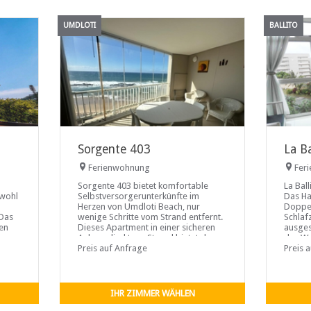
UMDLOTI
BALLITO
Sorgente 403
La Ba
Ferienwohnung
Fer
Sorgente 403 bietet komfortable
La Bal
owohl
Selbstversorgerunterkünfte im
Das Ha
Herzen von Umdloti Beach, nur
Doppel
 Das
wenige Schritte vom Strand entfernt.
Schlaf
zen
Dieses Apartment in einer sicheren
ausges
ine
Anlage direkt am Strand bietet den
das Wo
idealen Rahmen für Familien oder
Preis auf Anfrage
Die Küc
Preis 
Freunde, die einen entspannten
Selbst
Urlaub am Meer an Südafrikas
Mini-H
malerischer Ostküste verbringen
möchten.
IHR ZIMMER WÄHLEN