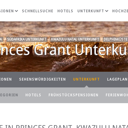
GIONEN
SCHNELLSUCHE
HOTELS
UNTERKUNFT
HOCHZE
A
/
SÜDAFRIKA UNTERKUNFT
/
KWAZULU NATAL UNTERKUNFT
/
DELPHINKÜSTE
inces Grant Unterku
IONEN
SEHENSWÜRDIGKEITEN
UNTERKUNFT
LAGEPLAN
TEGORIEN
HOTELS
FRÜHSTÜCKSPENSIONEN
FERIENWO