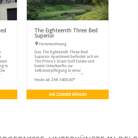
Bed
The Eighteenth Three Bed
Superior
Ferienwohnung
e
Das The Eighteenth Three Bed
e
Superior Apartment befindet sich im
ieten
The Prince's Grant Golf Estate und
ng in
bietet Unterkünfte zur
Die
Selbstverpflegung in einer
aler
entspannten Atmosphäre. Das
is-
Apartment befindet sich in idealer
Heute ab ZAR 3400.00*
Lage neben dem Pool, den Tennis-
's
und Squashplätzen. Das Prince's
 zu
Grant Club House und der Strand
IHR ZIMMER WÄHLEN
al für
sind zu Fuß erreichbar. Dies ist ideal
für Familien und Freunde sowie für
igen
Paare, die sich vom hektischen
Stadtleben lösen möchten.