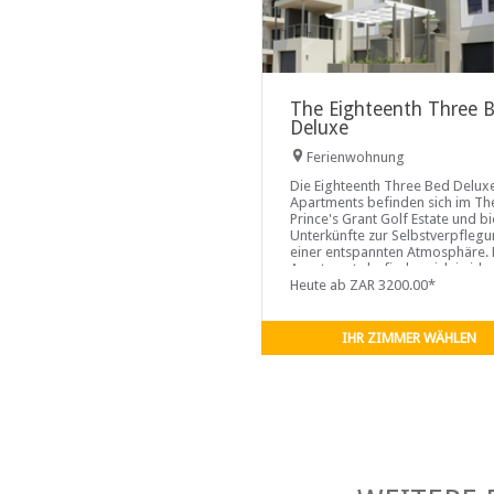
The Eighteenth Three 
Deluxe
Ferienwohnung
Die Eighteenth Three Bed Delux
Apartments befinden sich im Th
Prince's Grant Golf Estate und b
Unterkünfte zur Selbstverpflegu
einer entspannten Atmosphäre. 
Apartments befinden sich in ide
Lage neben dem Pool, den Tenn
Heute ab ZAR 3200.00*
und Squashplätzen. Das Prince's
Grant Club House und das Prince
Grant Club House sind ebenfalls
IHR ZIMMER WÄHLEN
Fuß erreichbar Der Strand ist ide
Familien und Freunde sowie für
Paare, die sich von der geschäft
Stadt lösen möchten.