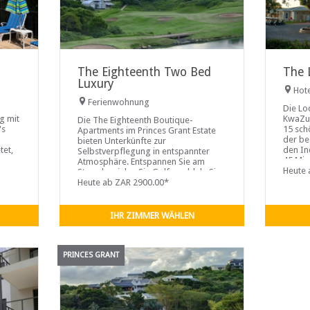
The Eighteenth Two Bed
The 
Luxury
Hot
Ferienwohnung
Die Lo
g mit
KwaZul
Die The Eighteenth Boutique-
's
15 sch
Apartments im Princes Grant Estate
der be
bieten Unterkünfte zur
tet,
den In
Selbstverpflegung in entspannter
45 Min
Atmosphäre. Entspannen Sie am
Heute 
Strand, spielen Sie Golf, paddeln Sie
auf der Lagune, nutzen Sie die
Heute ab ZAR 2900.00*
Tennisplätze oder fahren Sie mit dem
Mountainbike durch die
Zuckerrohrfelder.
IHR ZIMMER WÄHLEN
PRINCES GRANT