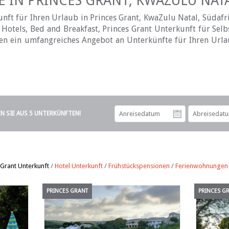
 IN PRINCES GRANT, KWAZULU NATA
ft für Ihren Urlaub in Princes Grant, KwaZulu Natal, Südafri
Hotels, Bed and Breakfast, Princes Grant Unterkunft für Sel
hnen ein umfangreiches Angebot an Unterkünfte für Ihren Url
EN SIE AUS 5 UNTERKÜNFTEN!
Anreiseda
 Grant Unterkunft
/
Hotel Unterkunft
/
Frühstückspensionen
/
Ferienwohnungen
PRINCES GRANT
PRINCES G