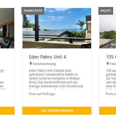
SHAKAS ROCK
BALLITO
Eden Palms Unit 4
105 
Ferienwohnung
Fer
ng -
Eden Palms Unit 4 bietet eine
105 au
gehobene Unterkunft in Ballito in
gemütl
einem sicheren Komplex in Shakas
zur Sel
nen
Rock. Das Gerät befindet sich nur
sich i
atz
wenige Gehminuten vom Strand und
eine G
 203
bietet einen wunderschönen
Selbst
Meerblick. Geschäfte und Aktivitäten
Preis auf Anfrage
Koi ist
Preis 
ze-
befinden sich in unmittelbarer Nähe
Schlaf
zwei
des Komplexes.
einlad
IHR ZIMMER WÄHLEN