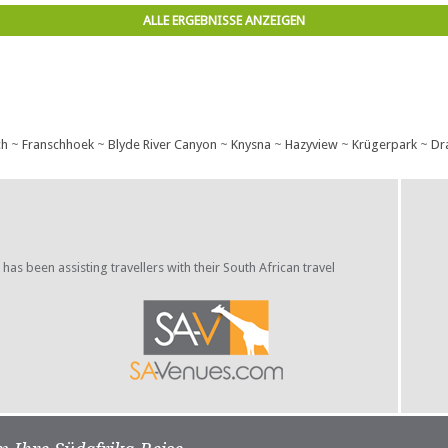
ALLE ERGEBNISSE ANZEIGEN
ch
~
Franschhoek
~
Blyde River Canyon
~
Knysna
~
Hazyview
~
Krügerpark
~
Dr
s been assisting travellers with their South African travel