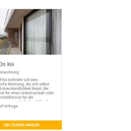
On Koi
ienwohnung
f Koi befindet sich eine
iche Wohnung, die sich selbst
bstverständlichkeit bietet, die
deal für einen Urlaubsurlaub oder
eschäftsreise für die
versorgung befindet. 105 auf
 klimatisiert, hat zwei
auf Anfrage
zimmer und strahlt eine
ende Atmosphäre aus. Das
IHR ZIMMER WÄHLEN