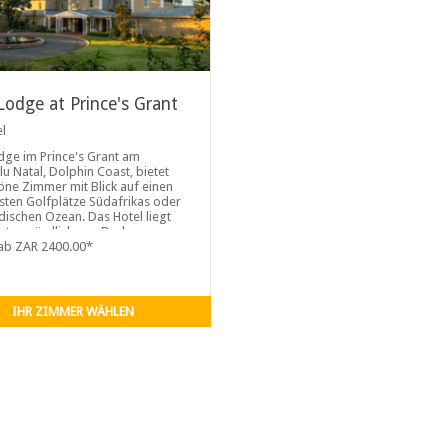
Lodge at Prince's Grant
el
dge im Prince's Grant am
u Natal, Dolphin Coast, bietet
öne Zimmer mit Blick auf einen
sten Golfplätze Südafrikas oder
dischen Ozean. Das Hotel liegt
uten nördlich von Durban ...
ab ZAR 2400.00*
IHR ZIMMER WÄHLEN