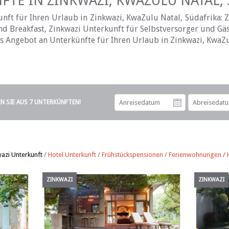
TE IN ZINKWAZI, KWAZULU NATAL,
ft für Ihren Urlaub in Zinkwazi, KwaZulu Natal, Südafrika: 
d Breakfast, Zinkwazi Unterkunft für Selbstversorger und Gäs
es Angebot an Unterkünfte für Ihren Urlaub in Zinkwazi, KwaZu
EN SIE AUS 7 UNTERKÜNFTEN!
Anreiseda
azi Unterkunft
/
Hotel Unterkunft
/
Frühstückspensionen
/
Ferienwohnungen
/
ZINKWAZI
ZINKWAZI