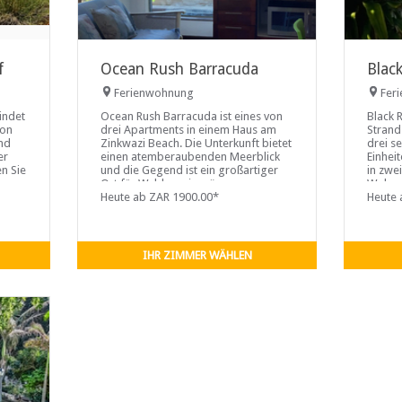
f
Ocean Rush Barracuda
Blac
Ferienwohnung
Fer
indet
Ocean Rush Barracuda ist eines von
Black 
von
drei Apartments in einem Haus am
Strand
nd
Zinkwazi Beach. Die Unterkunft bietet
drei s
er
einen atemberaubenden Meerblick
Einhei
n Sie
und die Gegend ist ein großartiger
in zwe
Ort für Waldspaziergänge,
Wohnun
otels
Trailrunning, Bootfahren und
Heute ab ZAR 1900.00*
obere .
Heute 
Kanufahren.
IHR ZIMMER WÄHLEN