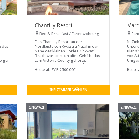
Chantilly Resort
Marc
Bed & Breakfast / Ferienwohnung
Fer
Das Chantilly Resort an der
In Zin
e des
Nordküste von KwaZulu Natal in der
Unterk
Nähe des kleinen Dorfes Zinkwazi
Hier si
Beach war einst ein altes Gehöft, das
von At
piger
zum Victoria County gehörte.
Umgebu
Umgeben von prächtigen alten
Restaur
Bäumen und sanften Hügeln aus
Heute ab ZAR 2500.00*
Heute 
Zuckerrohr
IHR ZIMMER WÄHLEN
ZINKWAZI
ZINKWAZI