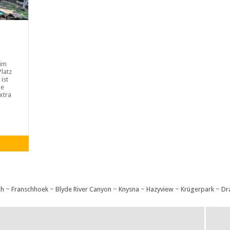
 im
latz
ist
le
xtra
ch
~
Franschhoek
~
Blyde River Canyon
~
Knysna
~
Hazyview
~
Krügerpark
~
Dr