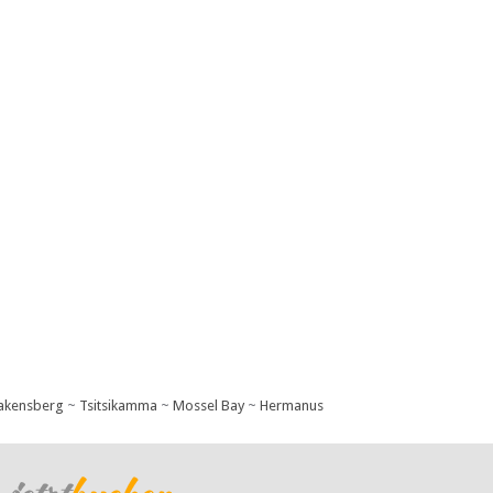
akensberg
~
Tsitsikamma
~
Mossel Bay
~
Hermanus