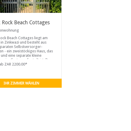
k Rock Beach Cottages
ienwohnung
Rock Beach Cottages liegt am
 in Zinkwazi und besteht aus
eparaten Selbstversorger-
ten - ein zweistöckiges Haus, das
i und eine separate kleine
g im Garten aufgeteilt ist. Der
..
ab ZAR 2200.00*
IHR ZIMMER WÄHLEN