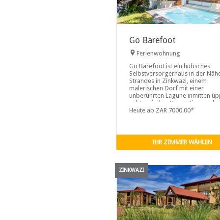
Go Barefoot
Ferienwohnung
Go Barefoot ist ein hübsches
Selbstversorgerhaus in der Näh
Strandes in Zinkwazi, einem
malerischen Dorf mit einer
unberührten Lagune inmitten üp
subtropischer Vegetation an der
Nordküste von KwaZulu Natal.
Heute ab ZAR 7000.00*
IHR ZIMMER WÄHLEN
ZINKWAZI