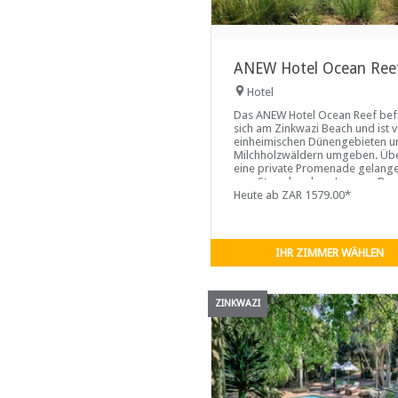
ANEW Hotel Ocean Ree
Hotel
Das ANEW Hotel Ocean Reef bef
sich am Zinkwazi Beach und ist 
einheimischen Dünengebieten u
Milchholzwäldern umgeben. Üb
eine private Promenade gelange
zum Strand und zur Lagune. Das
architektonische Ambiente des H
Heute ab ZAR 1579.00*
spiegelt eine afro-indonesische
Palette mit neutralen Farben in
rustikalen Tönen wider.
IHR ZIMMER WÄHLEN
ZINKWAZI