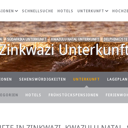
GIONEN
SCHNELLSUCHE
HOTELS
UNTERKUNFT
HOCHZE
A
/
SÜDAFRIKA UNTERKUNFT
/
KWAZULU NATAL UNTERKUNFT
/
DELPHINKÜSTE
Zinkwazi Unterkunf
IONEN
SEHENSWÜRDIGKEITEN
UNTERKUNFT
LAGEPLAN
TEGORIEN
HOTELS
FRÜHSTÜCKSPENSIONEN
FERIENWO