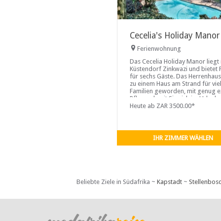
Cecelia's Holiday Manor
Ferienwohnung
Das Cecelia Holiday Manor liegt
Küstendorf Zinkwazi und bietet P
für sechs Gäste. Das Herrenhaus 
zu einem Haus am Strand für vie
Familien geworden, mit genug e
Pflege, damit Sie sich im Urlaub
fühlen.
Heute ab ZAR 3500.00*
IHR ZIMMER WÄHLEN
Beliebte Ziele in Südafrika ~
Kapstadt
~
Stellenbos