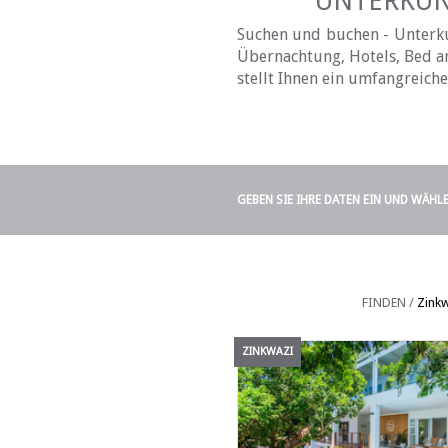
UNTERKÜNF
Suchen und buchen - Unterkun
Übernachtung, Hotels, Bed an
stellt Ihnen ein umfangreich
GEBEN SIE IHRE DATEN EIN UND WÄHL
FINDEN /
Zinkw
ZINKWAZI