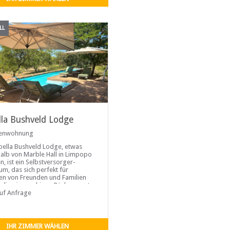
LL
lla Bushveld Lodge
ienwohnung
bella Bushveld Lodge, etwas
alb von Marble Hall in Limpopo
n, ist ein Selbstversorger-
um, das sich perfekt für
n von Freunden und Familien
, die einen ruhigen Rückzugsort
ikanischen Busch suchen. Die
auf Anfrage
bietet Unterkunft für bis zu 14
n sechs klimatisierten Chalets,
mit eigenem Badezimmer. Fünf
 Chalets
IHR ZIMMER WÄHLEN