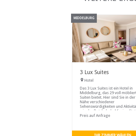
MIDDELBURG
3 Lux Suites
Hotel
Das 3 Lux Suites ist ein Hotel in
Middelburg, das 29 voll möblier
Suiten bietet. Hier sind Sie in der
Nähe verschiedener
Sehenswürdigkeiten und Aktivit
wie der Botshabelo Mission Stat
und Fort Merensky...
Preis auf Anfrage
IHR ZIMMER WÄHLEN