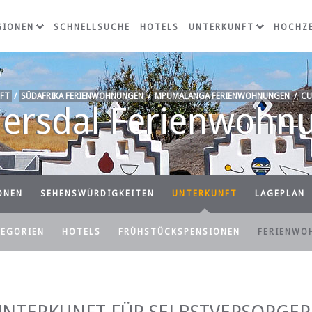
GIONEN
SCHNELLSUCHE
HOTELS
UNTERKUNFT
HOCHZE
FT
/
SÜDAFRIKA FERIENWOHNUNGEN
/
MPUMALANGA FERIENWOHNUNGEN
/
CU
lersdal Ferienwohn
ONEN
SEHENSWÜRDIGKEITEN
UNTERKUNFT
LAGEPLAN
TEGORIEN
HOTELS
FRÜHSTÜCKSPENSIONEN
FERIENWO