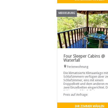
MIDDELBURG
Four Sleeper Cabins @
Waterfall
Ferienwohnung
Die klimatisierte Klimaanlage mit
Schlafzimmern verfügen über z
Schlafzimmer, eins mit einem
Doppelbett und dem anderen m
zwei Einzelbetten eingerichtet. D
Kabinen sind für Selbstversorge
ausgestattet. Die Küchen
Preis auf Anfrage
IHR ZIMMER WÄHLEN