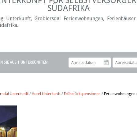
NTERKUNFT FÜR SELBSTVERSORGE
SÜDAFRIKA
ng Unterkunft, Groblersdal Ferienwohnungen, Ferienhäuse
dafrika.
EN SIE AUS 1 UNTERKÜNFTEN!
Anreiseda
rsdal Unterkunft
/
Hotel Unterkunft
/
Frühstückspensionen
/
Ferienwohnungen