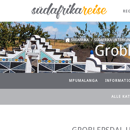
RE
SÜDAFRIKA
/
SÜDAFRIKA UNTERKUN
Grob
MPUMALANGA
INFORMATI
ALLE KA