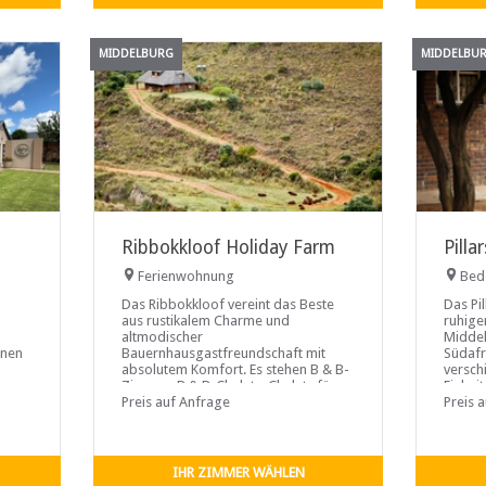
MIDDELBURG
MIDDELBU
Ribbokkloof Holiday Farm
Pill
Ferienwohnung
Bed
Das Ribbokkloof vereint das Beste
Das Pil
aus rustikalem Charme und
ruhige
altmodischer
Midde
enen
Bauernhausgastfreundschaft mit
Südafri
absolutem Komfort. Es stehen B & B-
versch
gen
Zimmer, B & B-Chalets, Chalets für
Einheit
n,
Selbstversorger oder Unterkünfte für
Preis auf Anfrage
Aussta
Preis 
ige
Campingplätze zur
eigene
nde
von
IHR ZIMMER WÄHLEN