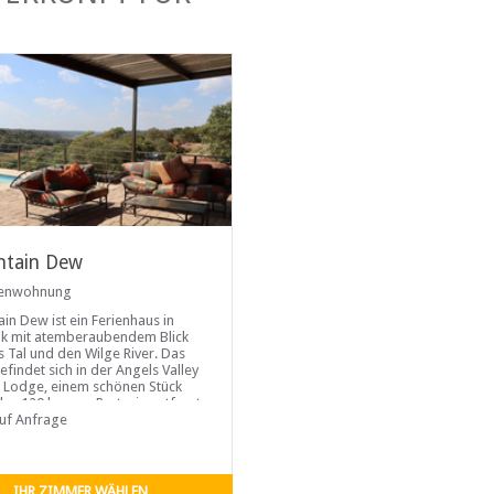
tain Dew
ienwohnung
in Dew ist ein Ferienhaus in
k mit atemberaubendem Blick
s Tal und den Wilge River. Das
efindet sich in der Angels Valley
 Lodge, einem schönen Stück
das 120 km von Pretoria entfernt
ountain Dew ist ein Ferienhaus
auf Anfrage
ei Schlafzimmern, in dem 13
untergebracht werden
IHR ZIMMER WÄHLEN