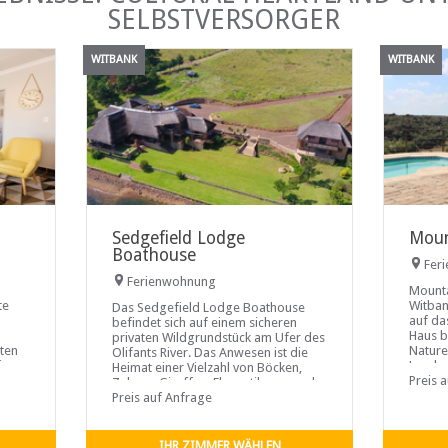
SELBSTVERSORGER
WITBANK
WITBANK
Sedgefield Lodge
Moun
Boathouse
Fer
Ferienwohnung
Mounta
te
Witban
Das Sedgefield Lodge Boathouse
auf da
befindet sich auf einem sicheren
Haus b
privaten Wildgrundstück am Ufer des
äten
Nature
Olifants River. Das Anwesen ist die
ion
Land, 
Heimat einer Vielzahl von Böcken,
ist. M
Preis 
Zebras, Giraffen, Elenantilopen und
mit dr
Gnus. Die Unterkunft liegt ideal direkt
Preis auf Anfrage
Gäste 
am Wasser, mit herrlicher Aussicht
und ist einer der besten Dämme zum
IHR ZIMMER WÄHLEN