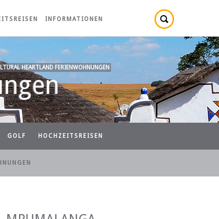
ITSREISEN
INFORMATIONEN
LTURAL HEARTLAND FERIENWOHNUNGEN
ungen
GOLF
HOCHZEITSREISEN
HNUNGEN