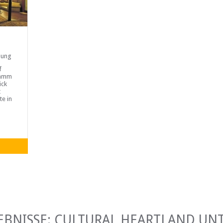
nung
f
Damm
ick
t
te in
zwei
burg,
EBNISSE: CULTURAL HEARTLAND UN