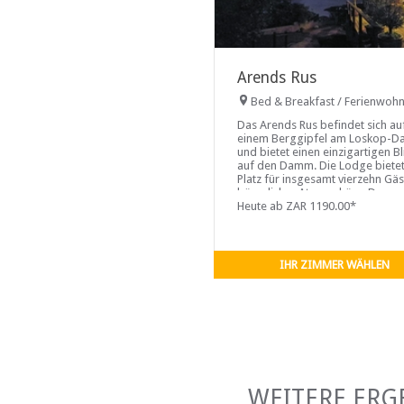
Arends Rus
Bed & Breakfast / Ferienwoh
Das Arends Rus befindet sich au
einem Berggipfel am Loskop-
und bietet einen einzigartigen Bl
auf den Damm. Die Lodge biete
Platz für insgesamt vierzehn Gäs
bäuerlicher Atmosphäre. Der
Loskop-Damm ist eine
Heute ab ZAR 1190.00*
Hauptattraktion, da er sich in
unmittelbarer Nähe (höchstens 
Stunden) von Pretoria, Johannes
Nelspruit und den umliegenden
IHR ZIMMER WÄHLEN
Städten wie Middelburg,
Groblersdal, Witbank und
Bronkhorspruit befindet...
WEITERE ERG