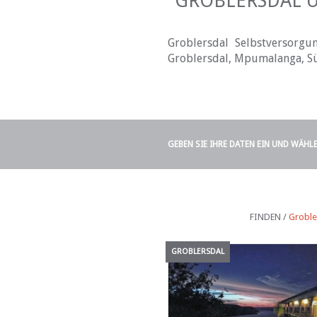
GROBLERSDAL U
Groblersdal Selbstversorgu
Groblersdal, Mpumalanga, Sü
GEBEN SIE IHRE DATEN EIN UND WÄHL
FINDEN /
Groble
GROBLERSDAL