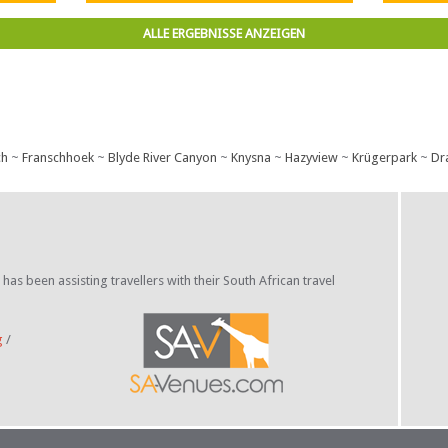
ng
ALLE ERGEBNISSE ANZEIGEN
erke.
ch
~
Franschhoek
~
Blyde River Canyon
~
Knysna
~
Hazyview
~
Krügerpark
~
Dr
s been assisting travellers with their South African travel
g
/