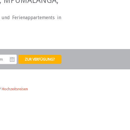
R, MPUMALANGA,
r und Ferienappartements in
tum
Abreisedatum
/
Hochzeitsreisen