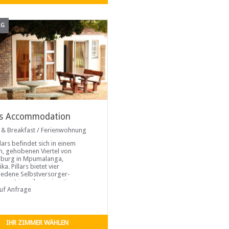
RG
ars Accommodation
 & Breakfast / Ferienwohnung
lars befindet sich in einem
n, gehobenen Viertel von
lburg in Mpumalanga,
ka. Pillars bietet vier
iedene Selbstversorger-
en mit jeweils einzigartiger
ttung und Luxus. Jeder hat einen
auf Anfrage
n Eingang.
IHR ZIMMER WÄHLEN