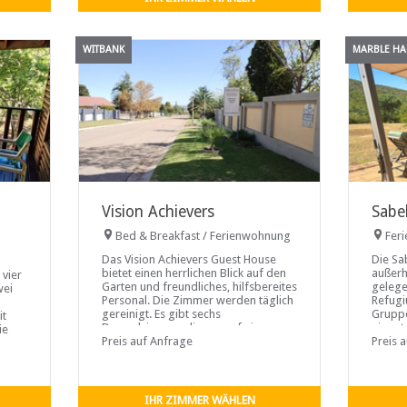
WITBANK
MARBLE HA
Vision Achievers
Sabe
Bed & Breakfast / Ferienwohnung
Fer
Das Vision Achievers Guest House
Die Sa
bietet einen herrlichen Blick auf den
außerh
 vier
Garten und freundliches, hilfsbereites
gelege
wei
Personal. Die Zimmer werden täglich
Refugi
gereinigt. Es gibt sechs
Gruppe
it
Doppelzimmer, die nur auf einem
eignet
ie
Bett angeboten werden
Preis auf Anfrage
im afr
Preis 
r
Lodge 
Gäste i
jedes 
dieser
IHR ZIMMER WÄHLEN