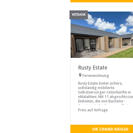
WITBANK
Rusty Estate
Ferienwohnung
Rusty Estate bietet sichere,
vollständig möblierte
Selbstversorger-Unterkünfte in
eMalahleni. Mit 11 abgeschloss
Einheiten, die von Bachelor-
Apartments bis hin zu großzügi
Drei-Zimmer-Wohnungen reiche
Preis auf Anfrage
bietet die Anlage eine zuverläss
und komfortable Basis für
Auftragnehmer, Geschäftsreise
und Familien. Gäste profitieren 
IHR ZIMMER WÄHLEN
wichtigen Annehmlichkeiten wie