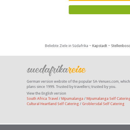
Notstrom- und Wasserversorgu
sowie einer guten Anbindung an
nahegelegene Minen und Kraftw
Beliebte Ziele in Südafrika ~
Kapstadt
~
Stellenbos
German version website of the popular SA-Venues.com, which ha
plans since 1999. Trusted by travellers;
trusted by you.
View the English version
South Africa Travel
/
Mpumalanga
/
Mpumalanga Self Caterin
Cultural Heartland Self Catering
/
Groblersdal Self Catering