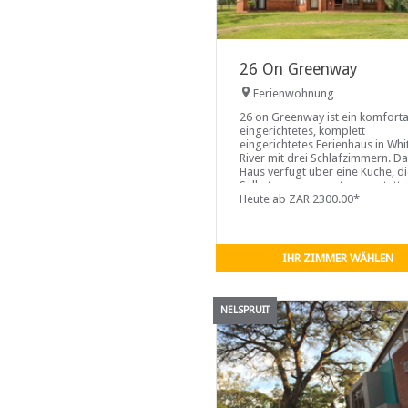
26 On Greenway
Ferienwohnung
26 on Greenway ist ein komfort
eingerichtetes, komplett
eingerichtetes Ferienhaus in Whi
River mit drei Schlafzimmern. D
Haus verfügt über eine Küche, di
Selbstversorger gut ausgestattet 
Die Küche führt zu einem geflies
Heute ab ZAR 2300.00*
und stilvoll eingerichteten
Wohnbereich mit Kamin und
Fernseher mit Netflix. WLAN ist
IHR ZIMMER WÄHLEN
NELSPRUIT