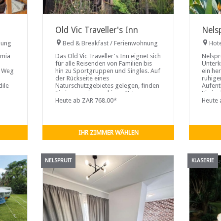
Old Vic Traveller's Inn
Nels
nung
Bed & Breakfast / Ferienwohnung
Hot
amia
Das Old Vic Traveller's Inn eignet sich
Nelspr
für alle Reisenden von Familien bis
Unterk
m Weg
hin zu Sportgruppen und Singles. Auf
ein he
der Rückseite eines
ruhige
dile
Naturschutzgebietes gelegen, finden
Aufent
Sie immer einen ruhigen Ort zum
Sie in
Entspannen. Nur 4 km vom
Heute ab ZAR 768.00*
wunder
Heute 
Stadtzentrum entfernt in den
Blocks
Vororten von Nelspruit.
der
IHR ZIMMER WÄHLEN
NELSPRUIT
KLASERIE