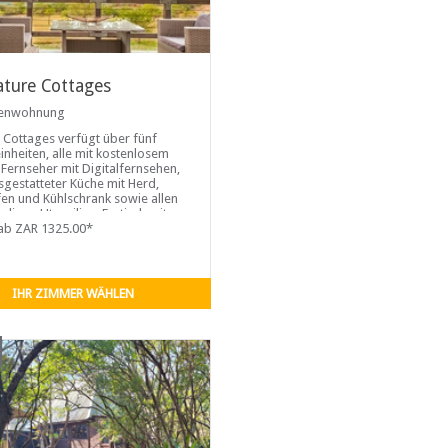
ture Cottages
ienwohnung
 Cottages verfügt über fünf
nheiten, alle mit kostenlosem
Fernseher mit Digitalfernsehen,
usgestatteter Küche mit Herd,
en und Kühlschrank sowie allen
digen Utensilien, Esstisch mit
n
ab ZAR 1325.00*
IHR ZIMMER WÄHLEN