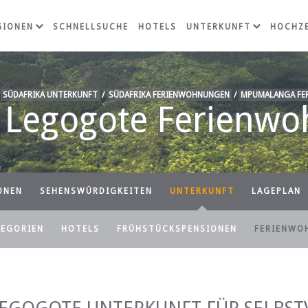
GIONEN
SCHNELLSUCHE
HOTELS
UNTERKUNFT
HOCHZE
/
SÜDAFRIKA UNTERKUNFT
/
SÜDAFRIKA FERIENWOHNUNGEN
/
MPUMALANGA FE
 Legogote Ferienw
ONEN
SEHENSWÜRDIGKEITEN
UNTERKUNFT
LAGEPLAN
TEGORIEN
HOTELS
FRÜHSTÜCKSPENSIONEN
FERIENWO