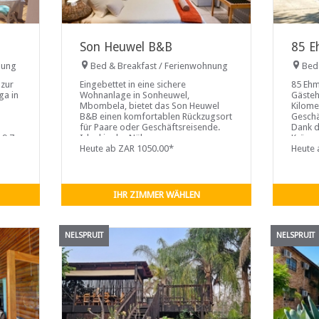
Son Heuwel B&B
85 E
nung
Bed & Breakfast / Ferienwohnung
Bed
 zur
Eingebettet in eine sichere
85 Ehm
ga in
Wohnanlage in Sonheuwel,
Gästeh
Mbombela, bietet das Son Heuwel
Kilome
B&B einen komfortablen Rückzugsort
Geschä
für Paare oder Geschäftsreisende.
Dank d
 9,7
Ideal in der Nähe von
Krüger
ernt.
Einkaufszentren und beliebten
Heute ab ZAR 1050.00*
Route,
Heute 
Restaurants gelegen, dient dieses
charmante B&B auch als praktischer
Ausgangspunkt für Erkundungen der
Region, wobei der berühmte Krüger-
IHR ZIMMER WÄHLEN
Nationalpark nur 60 km entfernt ist.
NELSPRUIT
NELSPRUIT