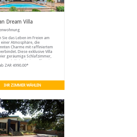
an Dream Villa
ienwohnung
n Sie das Leben im Freien am
n einer Atmosphäre, die
nnten Charme mit raffiniertem
erbindet. Diese exklusive Villa
 vier geräumige Schlafzimmer,
ausgestattet mit einem Kingsize-
das bei Bedarf in zwei
ab ZAR 4990.00*
betten umgewandelt werden
und drei geschmackvoll
ichtete Badezimmer.
IHR ZIMMER WÄHLEN