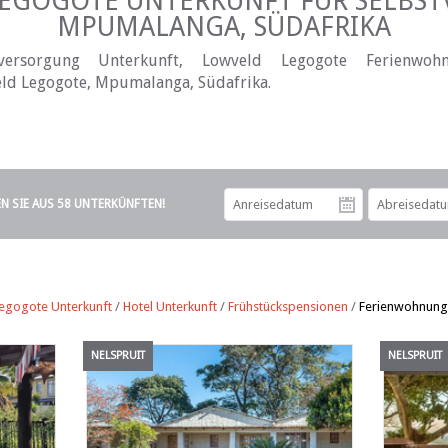
EGOGOTE UNTERKUNFT FÜR SELBST
MPUMALANGA, SÜDAFRIKA
versorgung Unterkunft, Lowveld Legogote Ferienwoh
ld Legogote, Mpumalanga, Südafrika.
EN SIE AUS 58 UNTERKÜNFTEN!
Anreiseda
egogote Unterkunft
/
Hotel Unterkunft
/
Frühstückspensionen
/
Ferienwohnung
NELSPRUIT
NELSPRUIT