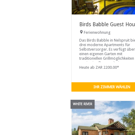
Birds Babble Guest Ho
Ferienwohnung
Das Birds Babble in Nelspruit bi
drei moderne Apartments für
Selbstversorger. Es verfügt über
einen eigenen Garten mit
traditionellen Grillmöglichkeiten
sowie eine Boma mit einer
Feuerstelle und einem
Heute ab ZAR 2200.00*
Kinderspielplatz.
IHR ZIMMER WÄHLEN
WHITE RIVER