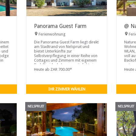
Panorama Guest Farm
@ Na
Ferienwohnung
Fer
 einem
Die Panorama Guest Farm liegt direkt
Nature
ettet
am Stadtrand von Nelspruit und
Wohnei
- und
bietet Unterkünfte zur
WLAN, 
Lodge
Selbstverpflegung in einer Reihe von
voll a
 in
Cottages und Zimmern mit eigenem
Backof
Bad. Die ideale Lage ermöglicht eine
notwen
dge
einfache Erkundung der Panorama
Heute ab ZAR 700.00*
Stühle
Heute 
i
IHR ZIMMER WÄHLEN
NELSPRUIT
NELSPRUIT