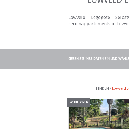
LOWVELD L
Lowveld Legogote Selbst
Ferienappartements in Lowve
GEBEN SIE IHRE DATEN EIN UND WÄHL
FINDEN /
Lowveld L
WHITE RIVER