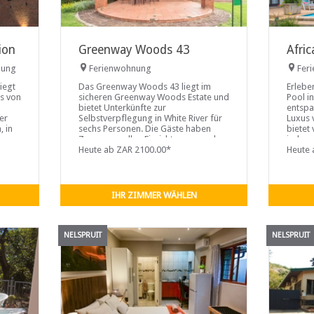
ion
Greenway Woods 43
Afric
nung
Ferienwohnung
Fer
iegt
Das Greenway Woods 43 liegt im
Erlebe
ls von
sicheren Greenway Woods Estate und
Pool i
bietet Unterkünfte zur
entspa
er
Selbstverpflegung in White River für
Luxus v
, in
sechs Personen. Die Gäste haben
bietet
Zugang zu allen Einrichtungen und
jedes 
Attraktionen des Anwesens.
Heute ab ZAR 2100.00*
Bett, 
Heute 
Greenway Woods 43 bietet Platz für
Einzel
bis zu sechs Gäste in drei
kann, 
Schlafzimmern mit zwei
einger
Badezimmern.
IHR ZIMMER WÄHLEN
NELSPRUIT
NELSPRUIT