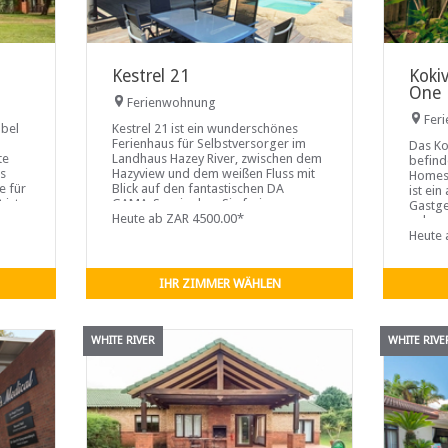
Kestrel 21
Koki
One
Ferienwohnung
Fer
abel
Kestrel 21 ist ein wunderschönes
Ferienhaus für Selbstversorger im
Das Ko
te
Landhaus Hazey River, zwischen dem
befind
as
Hazyview und dem weißen Fluss mit
Homest
e für
Blick auf den fantastischen DA
ist ein
ist.
GAMA-See, in dem Sie frei
Gastge
ten
schwimmen, fischen und paddeln
Heute ab ZAR 4500.00*
anbaue
können.
Eier p
Heute 
komfor
Queens
Küche
IHR ZIMMER WÄHLEN
WHITE RIVER
WHITE RIVE