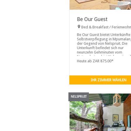
Be Our Guest
Bed & Breakfast / Ferienwoh
Be Our Guest bietet Unterkünfte
Selbstverpflegung in Mpumalan
der Gegend von Nelspruit. Die
Unterkunft befindet sich nur
neunzehn Gehminuten vom
Naturschutzgebiet Nelspruit und
km vom Mbombela-Stadion entf
Heute ab ZAR 875.00*
IHR ZIMMER WÄHLEN
NELSPRUIT