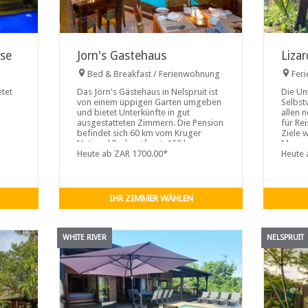
use
Jorn's Gastehaus
Liza
Bed & Breakfast / Ferienwohnung
Fer
etet
Das Jörn's Gästehaus in Nelspruit ist
Die Un
von einem üppigen Garten umgeben
Selbst
und bietet Unterkünfte in gut
allen 
ausgestatteten Zimmern. Die Pension
für Re
befindet sich 60 km vom Kruger
Ziele 
National Park entfernt, 150 km von
Mosamb
Blyde River Canyon und 100 km von
Heute ab ZAR 1700.00*
verfüg
Heute 
Pilgrims Rest entfernt. Der Nelspruit
eigene
Golf Club ist fünf Minuten zu Fuß
gestell
entfernt. Ein Supermarkt befindet sich
ausges
3 km entfernt.
Fernse
IHR ZIMMER WÄHLEN
WHITE RIVER
NELSPRUIT