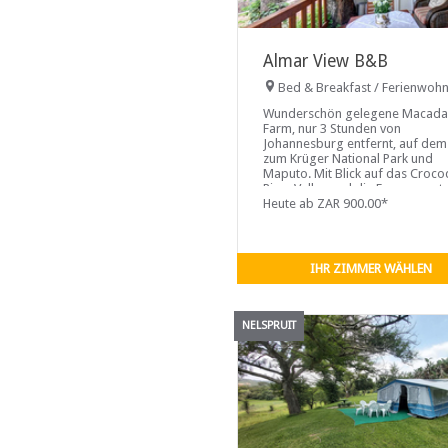
Almar View B&B
Bed & Breakfast / Ferienwoh
Wunderschön gelegene Macad
Farm, nur 3 Stunden von
Johannesburg entfernt, auf de
zum Krüger National Park und
Maputo. Mit Blick auf das Croco
River Valley und die Escarpment
Mountain Range werden ...
Heute ab ZAR 900.00*
IHR ZIMMER WÄHLEN
NELSPRUIT