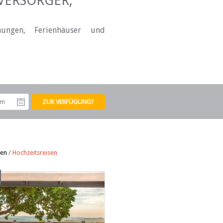
VERSORGER,
nungen, Ferienhäuser und
tum
Abreisedatum
en
/
Hochzeitsreisen