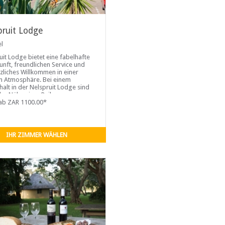
pruit Lodge
el
uit Lodge bietet eine fabelhafte
unft, freundlichen Service und
rzliches Willkommen in einer
n Atmosphäre. Bei einem
halt in der Nelspruit Lodge sind
 der Nähe einer Reihe von
vollen Attraktionen, ein paar
ab ZAR 1100.00*
 vom CBD entfernt, in der Nähe
IHR ZIMMER WÄHLEN