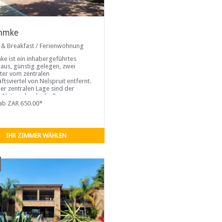
hmke
 & Breakfast / Ferienwohnung
ke ist ein inhabergeführtes
aus, günstig gelegen, zwei
ter vom zentralen
ftsviertel von Nelspruit entfernt.
er zentralen Lage sind der
-Nationalpark, die Panorama-
 Mosambik und ...
ab ZAR 650.00*
IHR ZIMMER WÄHLEN