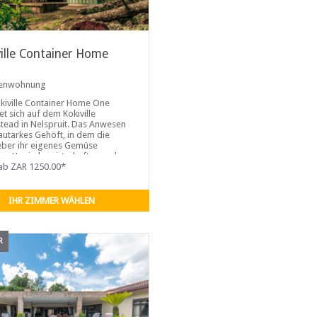
ville Container Home
ienwohnung
kiville Container Home One
et sich auf dem Kokiville
ead in Nelspruit. Das Anwesen
 autarkes Gehöft, in dem die
ber ihr eigenes Gemüse
n, Honig bewirtschaften und
roduzieren. Es verfügt über ein
ab ZAR 1250.00*
tables Schlafzimmer mit
ize-Bett, ein Badezimmer eine
IHR ZIMMER WÄHLEN
R