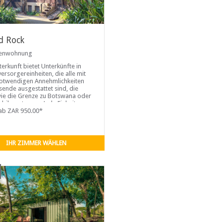
rd Rock
ienwohnung
terkunft bietet Unterkünfte in
versorgereinheiten, die alle mit
notwendigen Annehmlichkeiten
isende ausgestattet sind, die
wie die Grenze zu Botswana oder
ik ansteuern. Jede Einheit
t über ein Doppelbett und ein
ab ZAR 950.00*
s Badezimmer, Bettwäsche wird
t. Die Einheiten sind gut
tattet und verfügen über einen
her
IHR ZIMMER WÄHLEN