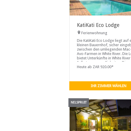
KatiKati Eco Lodge
Ferienwohnung
Die KatiKati Eco Lodge liegt auf
kleinen Bauernhof, sicher eingeb
zwischen den umliegenden Mac
Avo-Farmen in White River. Die 
bietet Unterkünfte in White River
Selbstversorger-Einheiten. Die
Unterkünfte der KatiKati Eco Lo
Heute ab ZAR 920.00*
verfügen alle über eine
Küche/Kochnische, einen
Wohnbereich, eine Terrasse und
einen Grillplatz im Freien. KatiKat
IHR ZIMMER WÄHLEN
verfügt über einen Garten
NELSPRUIT