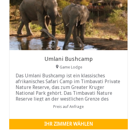
Umlani Bushcamp
Game Lodge
Das Umlani Bushcamp ist ein klassisches
afrikanisches Safari Camp im Timbavati Private
Nature Reserve, das zum Greater Kruger
National Park gehört. Das Timbavati Nature
Reserve liegt an der westlichen Grenze des
Krüger Nationalparks und liegt zwischen den
Preis auf Anfrage
Reservaten Klaserie, Umbabat...
IHR ZIMMER WÄHLEN