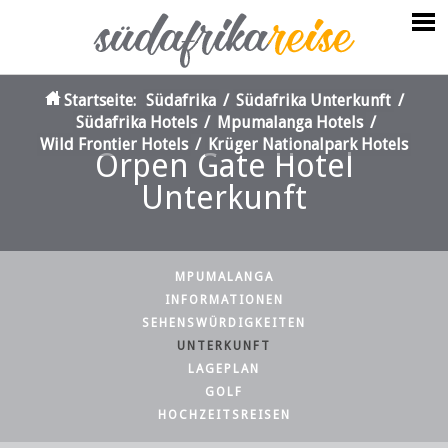
Startseite:
Südafrika
/
Südafrika Unterkunft
/
Südafrika Hotels
/
Mpumalanga Hotels
/
Wild Frontier Hotels
/
Krüger Nationalpark Hotels
Orpen Gate Hotel
Unterkunft
MPUMALANGA
INFORMATIONEN
SEHENSWÜRDIGKEITEN
UNTERKUNFT
LAGEPLAN
GOLF
HOCHZEITSREISEN