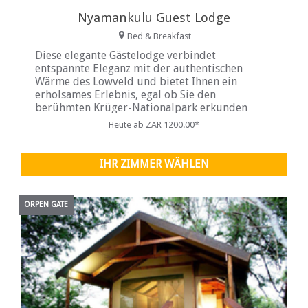
Nyamankulu Guest Lodge
Bed & Breakfast
Diese elegante Gästelodge verbindet
entspannte Eleganz mit der authentischen
Wärme des Lowveld und bietet Ihnen ein
erholsames Erlebnis, egal ob Sie den
berühmten Krüger-Nationalpark erkunden
oder einfach nur einen ruhigen Rückzugsort
Heute ab ZAR 1200.00*
suchen. Unsere Gäste werden mit herzlicher
Gastfreundschaft, gehobenem Komfort und
einer Atmosphäre empfangen, die
IHR ZIMMER WÄHLEN
ORPEN GATE