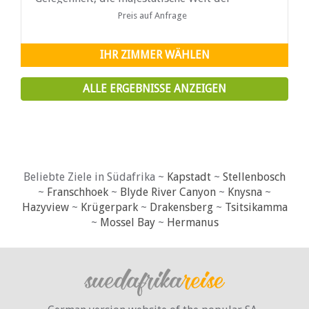
afrikanischen Natur kennenzulernen, und ist
Preis auf Anfrage
eine neue Gelegenheit, sich körperlich, geistig
und geistig zu unterhalten. Kommen Sie der
Aktion näher.
IHR ZIMMER WÄHLEN
ALLE ERGEBNISSE ANZEIGEN
Beliebte Ziele in Südafrika ~
Kapstadt
~
Stellenbosch
~
Franschhoek
~
Blyde River Canyon
~
Knysna
~
Hazyview
~
Krügerpark
~
Drakensberg
~
Tsitsikamma
~
Mossel Bay
~
Hermanus