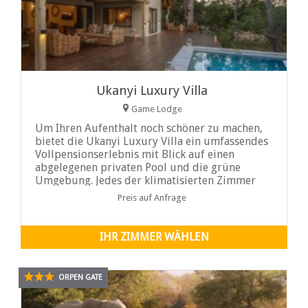
Ukanyi Luxury Villa
Game Lodge
Um Ihren Aufenthalt noch schöner zu machen,
bietet die Ukanyi Luxury Villa ein umfassendes
Vollpensionserlebnis mit Blick auf einen
abgelegenen privaten Pool und die grüne
Umgebung. Jedes der klimatisierten Zimmer
strahlt Opulenz aus und verfügt über
Preis auf Anfrage
bequeme Kingsize-Betten und opulente
Badezimmer mit freistehenden Badewannen
und begehbaren Duschen. Betreten Sie Ihre
IHR ZIMMER WÄHLEN
private Terrasse mit Panoramablick und
ruhigen Sitzgelegenheiten im Freien.
ORPEN GATE