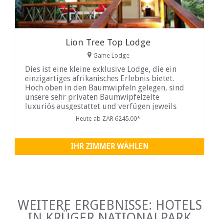
Lion Tree Top Lodge
Game Lodge
Dies ist eine kleine exklusive Lodge, die ein
einzigartiges afrikanisches Erlebnis bietet.
Hoch oben in den Baumwipfeln gelegen, sind
unsere sehr privaten Baumwipfelzelte
luxuriös ausgestattet und verfügen jeweils
über große private Decks, auf denen Sie Ihre
Heute ab ZAR 6245.00*
erste Tasse Kaffee des Tages oder später einen
romantischen Sundowner genießen können.
IHR ZIMMER WÄHLEN
WEITERE ERGEBNISSE: HOTELS
IN KRÜGER NATIONALPARK