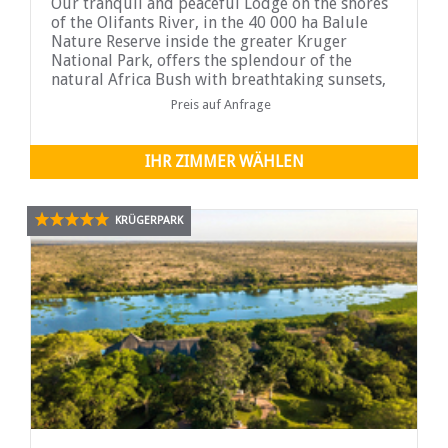
Our tranquil and peaceful Lodge on the shores
of the Olifants River, in the 40 000 ha Balule
Nature Reserve inside the greater Kruger
National Park, offers the splendour of the
natural Africa Bush with breathtaking sunsets,
wildlife which includes the Big 5 ...
Preis auf Anfrage
IHR ZIMMER WÄHLEN
KRÜGERPARK