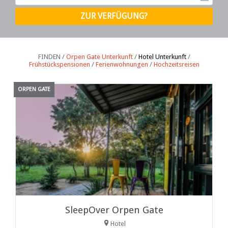
FINDEN /
Orpen Gate Unterkunft
/
Hotel Unterkunft
/
Frühstückspensionen
/
Ferienwohnungen
/
Hochzeitsreisen
ORPEN GATE
SleepOver Orpen Gate
Hotel