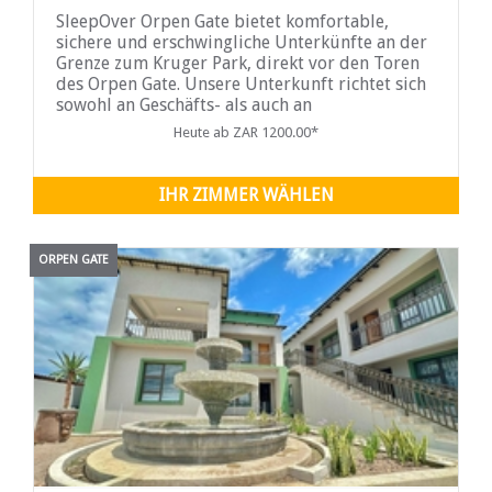
SleepOver Orpen Gate bietet komfortable,
sichere und erschwingliche Unterkünfte an der
Grenze zum Kruger Park, direkt vor den Toren
des Orpen Gate. Unsere Unterkunft richtet sich
sowohl an Geschäfts- als auch an
Urlaubsreisende und verfügt über Zimmer, die
Heute ab ZAR 1200.00*
in einer Gartenumgebung verteilt sind, was sie
ideal für die Abgeschiedenheit macht.
IHR ZIMMER WÄHLEN
ORPEN GATE