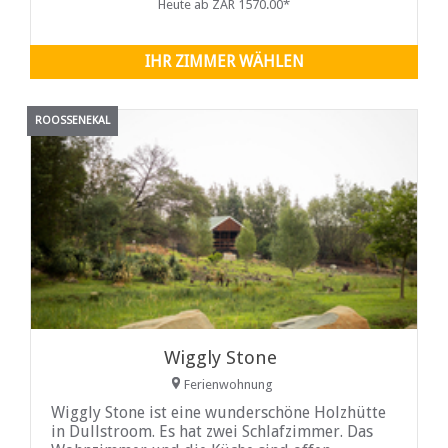
Heute ab ZAR 1570.00*
natürlichen Umgebung. Das Haus liegt an der
Bank eines schönen Damms mit Blick auf den
IHR ZIMMER WÄHLEN
ROOSSENEKAL
Wiggly Stone
Ferienwohnung
Wiggly Stone ist eine wunderschöne Holzhütte
in Dullstroom. Es hat zwei Schlafzimmer. Das