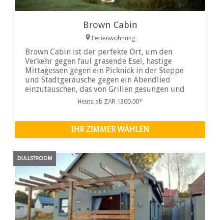
Brown Cabin
Ferienwohnung
Brown Cabin ist der perfekte Ort, um den
Verkehr gegen faul grasende Esel, hastige
Mittagessen gegen ein Picknick in der Steppe
und Stadtgeräusche gegen ein Abendlied
einzutauschen, das von Grillen gesungen und
von Fröschen orchestriert wird. Die Brown
Heute ab ZAR 1300.00*
Cabin in Dullstroom ist die perfekte Kabine für
vier Personen, um sich vor Ihrem hektischen
Leben zu entspannen und dem Alltag zu
IHR ZIMMER WÄHLEN
entfliehen.
DULLSTROOM