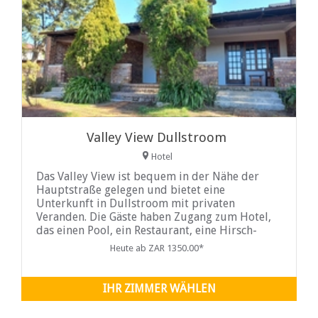
Valley View Dullstroom
Hotel
Das Valley View ist bequem in der Nähe der
Hauptstraße gelegen und bietet eine
Unterkunft in Dullstroom mit privaten
Veranden. Die Gäste haben Zugang zum Hotel,
das einen Pool, ein Restaurant, eine Hirsch-
und Kronen -Whisky -Bar, ein Haven -Spa und
Heute ab ZAR 1350.00*
schöne Gärten verfügt. Valley View bietet gut
proportionierte
IHR ZIMMER WÄHLEN