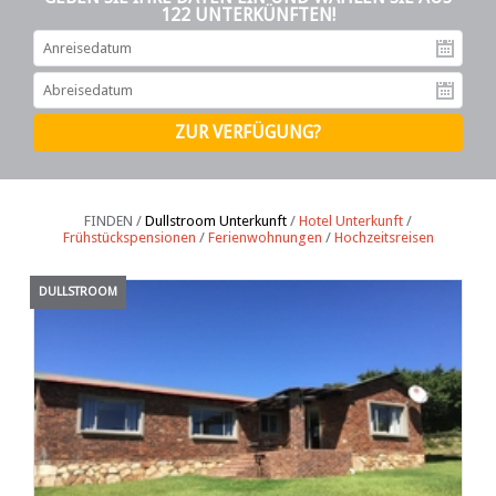
122 UNTERKÜNFTEN!
An
Ab
FINDEN /
Dullstroom Unterkunft
/
Hotel Unterkunft
/
Frühstückspensionen
/
Ferienwohnungen
/
Hochzeitsreisen
DULLSTROOM