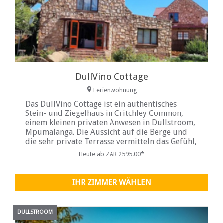
DullVino Cottage
Ferienwohnung
Das DullVino Cottage ist ein authentisches
Stein- und Ziegelhaus in Critchley Common,
einem kleinen privaten Anwesen in Dullstroom,
Mpumalanga. Die Aussicht auf die Berge und
die sehr private Terrasse vermitteln das Gefühl,
dass es das einzige Anwesen auf dem Anwesen
Heute ab ZAR 2595.00*
ist. DullVino Cottage bietet Unterkunft in
Dullstroom in einem Cottage MIT zwei
Schlafzimmern.
IHR ZIMMER WÄHLEN
DULLSTROOM