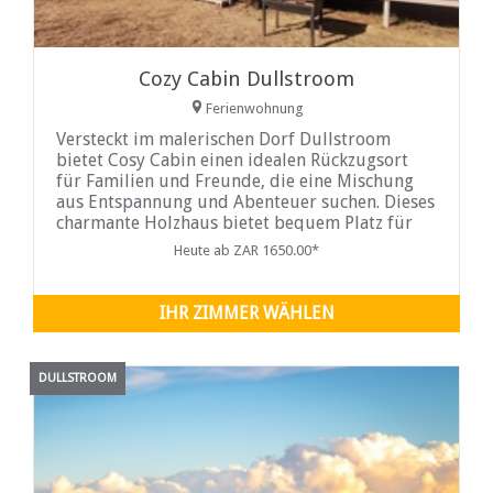
Cozy Cabin Dullstroom
Ferienwohnung
Versteckt im malerischen Dorf Dullstroom
bietet Cosy Cabin einen idealen Rückzugsort
für Familien und Freunde, die eine Mischung
aus Entspannung und Abenteuer suchen. Dieses
charmante Holzhaus bietet bequem Platz für
bis zu sechs Gäste und verfügt über drei
Heute ab ZAR 1650.00*
einladende Schlafzimmer. Zwei der
IHR ZIMMER WÄHLEN
DULLSTROOM