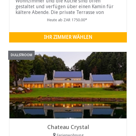
Wohnzimmer und die Küche sind offen
gestaltet und verfügen über einen Kamin für
kältere Abende. Die private Terrasse von
Wiggly Stone mit tragbarem Braai und
Heute ab ZAR 1750.00*
atemberaubender Aussicht macht diese Kabine
perfekt für
IHR ZIMMER WÄHLEN
DULLSTROOM
Chateau Crystal
Ferienwohnung