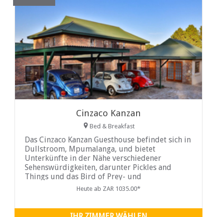
Cinzaco Kanzan
Bed & Breakfast
Das Cinzaco Kanzan Guesthouse befindet sich in
Dullstroom, Mpumalanga, und bietet
Unterkünfte in der Nähe verschiedener
Sehenswürdigkeiten, darunter Pickles and
Things und das Bird of Prey- und
Rehabilitationszentrum Dullstroom...
Heute ab ZAR 1035.00*
IHR ZIMMER WÄHLEN