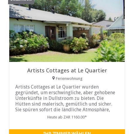
Artists Cottages at Le Quartier
Ferienwohnung
Artists Cottages at Le Quartier wurden
gegründet, um erschwingliche, aber gehobene
Unterkünfte in Dullstroom zu bieten. Die
Hütten sind malerisch, gemütlich und sicher.
Sie spüren sofort die ländliche Atmosphäre,
nur einen Steinwurf von einer guten Tasse
Heute ab ZAR 1160.00*
Kaffee oder einer Whiskyverkostung entfernt.
Dullstroom bietet wohl die beste gehobene
Country-Atmosphäre aller südafrikanischen