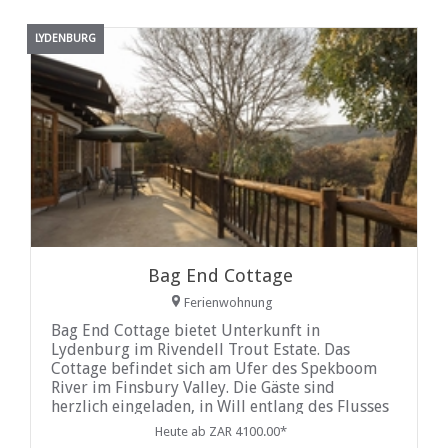
LYDENBURG
Bag End Cottage
Ferienwohnung
Bag End Cottage bietet Unterkunft in
Lydenburg im Rivendell Trout Estate. Das
Cottage befindet sich am Ufer des Spekboom
River im Finsbury Valley. Die Gäste sind
herzlich eingeladen, in Will entlang des Flusses
und auf den umliegenden Straßen und Wegen
Heute ab ZAR 4100.00*
zu gehen. Es gibt viele abwechslungsreiche