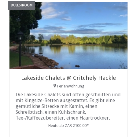
DULLSTROOM
Lakeside Chalets @ Critchely Hackle
Ferienwohnung
Die Lakeside Chalets sind offen geschnitten und
mit Kingsize-Betten ausgestattet. Es gibt eine
gemütliche Sitzecke mit Kamin, einen
Schreibtisch, einen Kühlschrank,
Tee-/Kaffeezubereiter, einen Haartrockner,
Toilettenartikel und eine Terrasse mit Blick auf
Heute ab ZAR 2100.00*
den See, die Gärten und die Berge. Die Lodge
verfügt über ein eigenes Restaurant, das nur