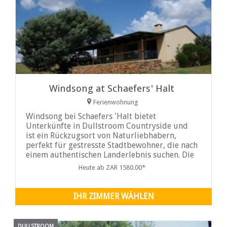
Windsong at Schaefers' Halt
Ferienwohnung
Windsong bei Schaefers 'Halt bietet
Unterkünfte in Dullstroom Countryside und
ist ein Rückzugsort von Naturliebhabern,
perfekt für gestresste Stadtbewohner, die nach
einem authentischen Landerlebnis suchen. Die
nahe gelegene malerische Stadt Dullstroom
Heute ab ZAR 1580.00*
gibt einen Einblick in das Dorfleben mit ihren
High Street
IHR ZIMMER WÄHLEN
DULLSTROOM