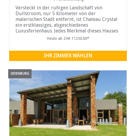
Versteckt in der ruhigen Landschaft von
Dullstroom, nur 5 Kilometer von der
malerischen Stadt entfernt, ist Chateau Crystal
ein erstklassiges, abgeschiedenes
Luxusferienhaus. Jedes Merkmal dieses Hauses
wurde so gestaltet, dass es Komfort mit Eleganz
Heute ab ZAR 11250.00*
verbindet, und spiegelt eine tadellose Liebe
zum Detail und eine Hingabe zu gehobenem
Wohnen wider. Entfliehen Sie dem
IHR ZIMMER WÄHLEN
LYDENBURG