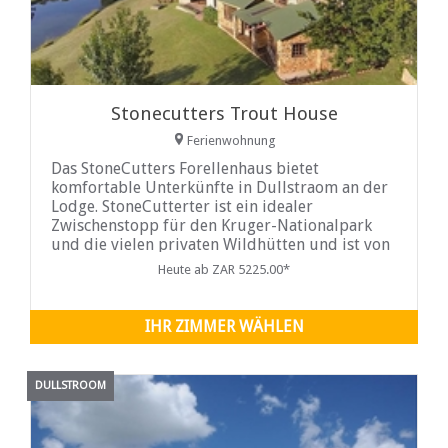
Stonecutters Trout House
Ferienwohnung
Das StoneCutters Forellenhaus bietet
komfortable Unterkünfte in Dullstraom an der
Lodge. StoneCutterter ist ein idealer
Zwischenstopp für den Kruger-Nationalpark
und die vielen privaten Wildhütten und ist von
nur einem Kilometer Schmutzstraße von der
Heute ab ZAR 5225.00*
Hauptstadsträger / Lydenburg R540
zugänglich.
IHR ZIMMER WÄHLEN
DULLSTROOM