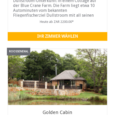
Dullstroom-Unterkunft in einem Cottage auf
der Blue Crane Farm. Die Farm liegt etwa 10
Autominuten vom bekannten
Fliegenfischerziel Dullstroom mit all seinen
Annehmlichkeiten, Geschäften, Restaurants
Heute ab ZAR 2200.00*
und Attraktionen entfernt.
IHR ZIMMER WÄHLEN
ROOSSENEKAL
Golden Cabin