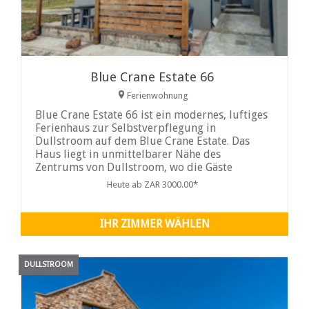
Blue Crane Estate 66
Ferienwohnung
Blue Crane Estate 66 ist ein modernes, luftiges
Ferienhaus zur Selbstverpflegung in
Dullstroom auf dem Blue Crane Estate. Das
Haus liegt in unmittelbarer Nähe des
Zentrums von Dullstroom, wo die Gäste
verschiedene Boutiquen und eine Vielzahl von
Heute ab ZAR 3000.00*
Restaurants finden.
IHR ZIMMER WÄHLEN
DULLSTROOM