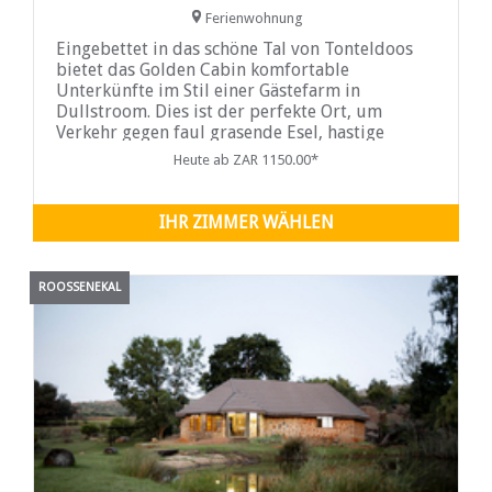
Ferienwohnung
Eingebettet in das schöne Tal von Tonteldoos
bietet das Golden Cabin komfortable
Unterkünfte im Stil einer Gästefarm in
Dullstroom. Dies ist der perfekte Ort, um
Verkehr gegen faul grasende Esel, hastige
Mittagessen gegen ein Picknick in der Steppe
Heute ab ZAR 1150.00*
und Stadtgeräusche gegen ein Abendlied
einzutauschen, das von
IHR ZIMMER WÄHLEN
ROOSSENEKAL