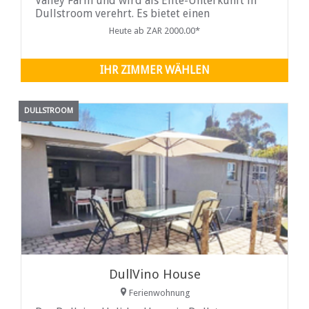
Valley Farm und wird als Elite-Unterkunft in
Dullstroom verehrt. Es bietet einen
spektakulären Blick über die sanften Hügel des
Heute ab ZAR 2000.00*
Dullstroom Valley und überblickt malerische
Feuchtgebiete mit einer Fülle an Fauna und
Flora.
IHR ZIMMER WÄHLEN
DULLSTROOM
DullVino House
Ferienwohnung