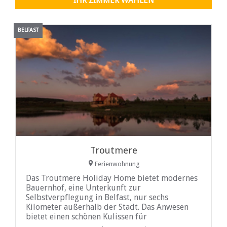
IHR ZIMMER WÄHLEN
Reiseziele.
BELFAST
Troutmere
Ferienwohnung
Das Troutmere Holiday Home bietet modernes
Bauernhof, eine Unterkunft zur
Selbstverpflegung in Belfast, nur sechs
Kilometer außerhalb der Stadt. Das Anwesen
bietet einen schönen Kulissen für
Naturliebhaber in einer Landschaft der