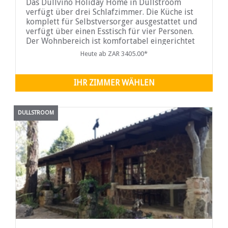
Das Dullvino Holiday Home in Dullstroom
verfügt über drei Schlafzimmer. Die Küche ist
komplett für Selbstversorger ausgestattet und
verfügt über einen Esstisch für vier Personen.
Der Wohnbereich ist komfortabel eingerichtet
und umfasst einen Fernseher mit
Heute ab ZAR 3405.00*
Satellitenempfang und einen Esstisch für sechs
Personen. Schiebetüren
IHR ZIMMER WÄHLEN
DULLSTROOM