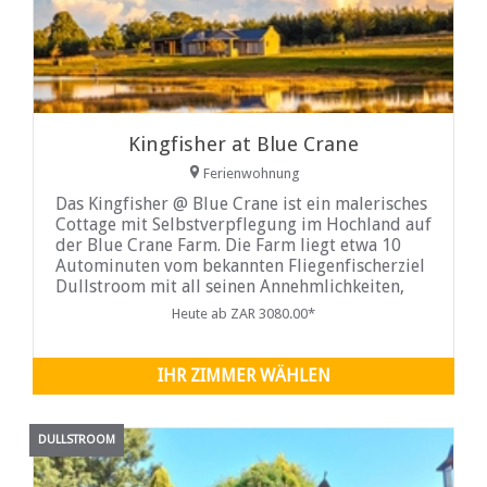
Kingfisher at Blue Crane
Ferienwohnung
Das Kingfisher @ Blue Crane ist ein malerisches
Cottage mit Selbstverpflegung im Hochland auf
der Blue Crane Farm. Die Farm liegt etwa 10
Autominuten vom bekannten Fliegenfischerziel
Dullstroom mit all seinen Annehmlichkeiten,
Geschäften, Restaurants und Attraktionen
Heute ab ZAR 3080.00*
entfernt.
IHR ZIMMER WÄHLEN
DULLSTROOM