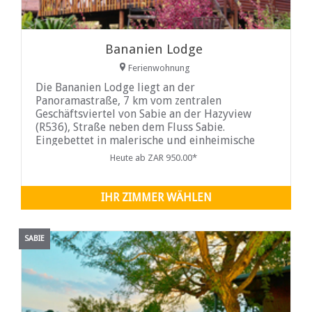
Bananien Lodge
Ferienwohnung
Die Bananien Lodge liegt an der
Panoramastraße, 7 km vom zentralen
Geschäftsviertel von Sabie an der Hazyview
(R536), Straße neben dem Fluss Sabie.
Eingebettet in malerische und einheimische
Busch- und Wasserfälle bietet es die
Heute ab ZAR 950.00*
IHR ZIMMER WÄHLEN
SABIE