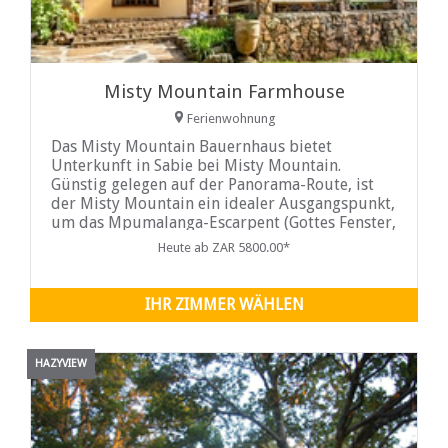
Misty Mountain Farmhouse
Ferienwohnung
Das Misty Mountain Bauernhaus bietet
Unterkunft in Sabie bei Misty Mountain.
Günstig gelegen auf der Panorama-Route, ist
der Misty Mountain ein idealer Ausgangspunkt,
um das Mpumalanga-Escarpent (Gottes Fenster,
das Pinnacle, das Glück von Bourkes Potholes,
Heute ab ZAR 5800.00*
den Glyde River Canyon) und den
weltbekannten Krüger-Nationalpark und den
angrenzenden privaten Games-Reserven zu
IHR ZIMMER WÄHLEN
erkunden.
HAZYVIEW