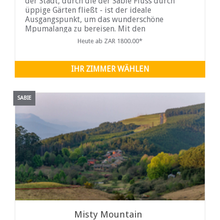
der Stadt, durch die der Sabie Fluss durch
üppige Gärten fließt - ist der ideale
Ausgangspunkt, um das wunderschöne
Mpumalanga zu bereisen. Mit den
majestätischen Wäldern, der herrlichen
Heute ab ZAR 1800.00*
Landschaft und ...
IHR ZIMMER WÄHLEN
SABIE
Misty Mountain