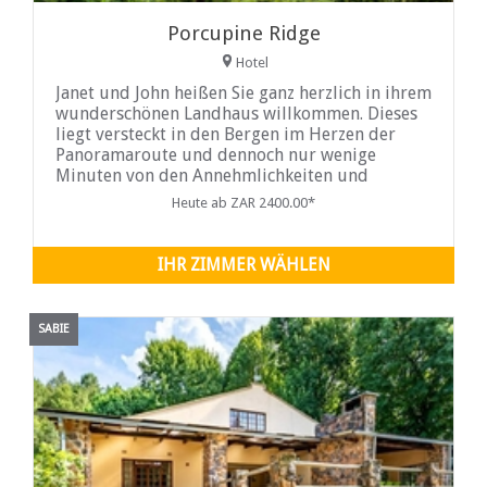
Porcupine Ridge
Hotel
Janet und John heißen Sie ganz herzlich in ihrem
wunderschönen Landhaus willkommen. Dieses
liegt versteckt in den Bergen im Herzen der
Panoramaroute und dennoch nur wenige
Minuten von den Annehmlichkeiten und
Angeboten des Städtchens Sabie und ...
Heute ab ZAR 2400.00*
IHR ZIMMER WÄHLEN
SABIE