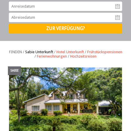
An
Ab
FINDEN /
Sabie Unterkunft
/
Hotel Unterkunft
/
Frühstückspensionen
/
Ferienwohnungen
/
Hochzeitsreisen
SABIE