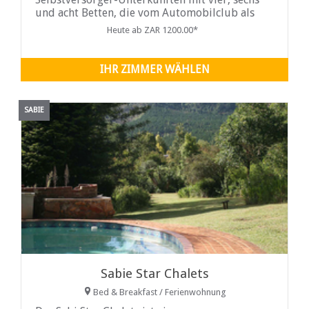
und acht Betten, die vom Automobilclub als
besonders empfehlenswert eingestuft wurden.
Heute ab ZAR 1200.00*
Bed and Breakfast Optionen sind ebenfalls
verfügbar.
IHR ZIMMER WÄHLEN
SABIE
Sabie Star Chalets
Bed & Breakfast / Ferienwohnung