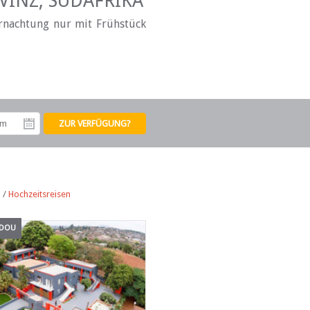
INZ, SÜDAFRIKA
ernachtung nur mit Frühstück
tum
Abreisedatum
n
/
Hochzeitsreisen
NDOU