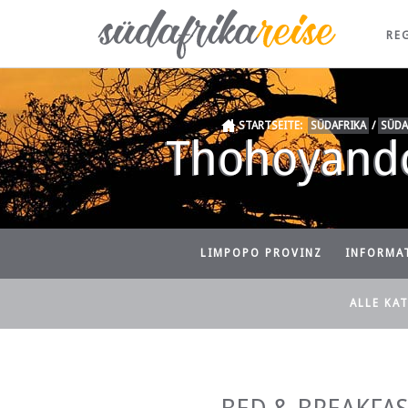
RE
STARTSEITE:
SÜDAFRIKA
/
SÜDA
Thohoyando
LIMPOPO PROVINZ
INFORMA
ALLE KA