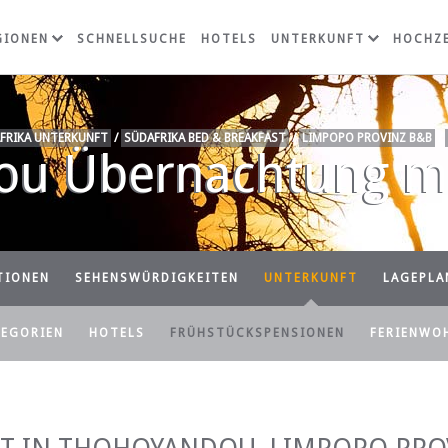
GIONEN
SCHNELLSUCHE
HOTELS
UNTERKUNFT
HOCHZE
FRIKA UNTERKUNFT
/
SÜDAFRIKA BED & BREAKFAST
/
LIMPOPO PROVINZ B&B
/
u Übernachtung mi
TIONEN
SEHENSWÜRDIGKEITEN
UNTERKUNFT
LAGEPLA
TEGORIEN
HOTELS
FRÜHSTÜCKSPENSIONEN
FERIENWO