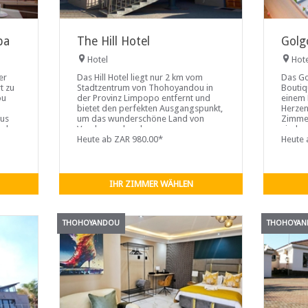
pa
The Hill Hotel
Golg
Hotel
Hot
er
Das Hill Hotel liegt nur 2 km vom
Das Go
t zu
Stadtzentrum von Thohoyandou in
Boutiq
ou
der Provinz Limpopo entfernt und
einem 
bietet den perfekten Ausgangspunkt,
Herzen
xus
um das wunderschöne Land von
Zimmer
nd
Venda zu erkunden.
sind g
Heute ab ZAR 980.00*
verfüg
Heute 
Flachb
Kaffee
IHR ZIMMER WÄHLEN
THOHOYANDOU
THOHOYA