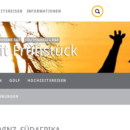
ITSREISEN
INFORMATIONEN
VHEMBE B&B
/
SOUTPANSBERG B&B
t Frühstück
N
GOLF
HOCHZEITSREISEN
HNUNGEN