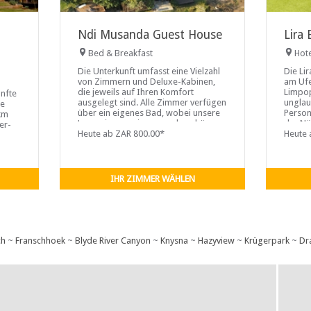
Ndi Musanda Guest House
Lira
Bed & Breakfast
Hot
Die Unterkunft umfasst eine Vielzahl
Die Li
von Zimmern und Deluxe-Kabinen,
am Uf
die jeweils auf Ihren Komfort
Limpop
ünfte
ausgelegt sind. Alle Zimmer verfügen
unglau
he
über ein eigenes Bad, wobei unsere
Person
 km
Luxuszimmer einen wunderschönen
der Nä
er-
Blick auf den Damm bieten und
Heute ab ZAR 800.00*
Krüger
Heute 
er
unsere Deluxe-Kabinen jeweils über
einen privaten Whirlpool zum
Entspannen verfügen. Jedes Zimmer
und jede Kabine ist mit Klimaanlage,
er
IHR ZIMMER WÄHLEN
eigenem Bad, Schreibtisch und Stuhl
nd.
sowie einem sicheren Safe
ausgestattet
ch
~
Franschhoek
~
Blyde River Canyon
~
Knysna
~
Hazyview
~
Krügerpark
~
Dr