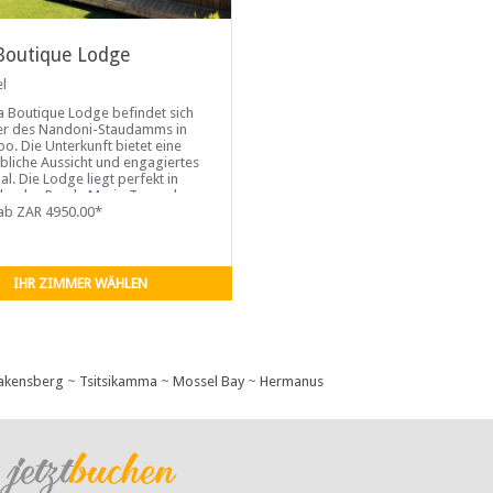
 Boutique Lodge
el
ra Boutique Lodge befindet sich
er des Nandoni-Staudamms in
o. Die Unterkunft bietet eine
bliche Aussicht und engagiertes
al. Die Lodge liegt perfekt in
he des Punda Maria-Tores des
-Nationalparks.
ab ZAR 4950.00*
IHR ZIMMER WÄHLEN
akensberg
~
Tsitsikamma
~
Mossel Bay
~
Hermanus