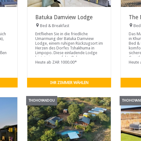
Batuka Damview Lodge
The 
Bed & Breakfast
Bed
sich
Entfliehen Sie in die friedliche
Das Ma
),
Umarmung der Batuka Damview
in Khu
Lodge, einem ruhigen Rückzugsort im
Bed & 
Herzen des Dorfes Tshakhuma in
komfor
oßen
Limpopo. Diese einladende Lodge
siche
bietet eine perfekte Balance aus
Guesth
Ihnen
Entspannung und modernem
Heute ab ZAR 1000.00*
Zimmer
Heute 
Komfort und verbindet herzliche
klimati
Gastfreundschaft mit
TV, ko
atemberaubender Natur und ist
Schrei
damit ein ideales Ziel für einen
IHR ZIMMER WÄHLEN
erholsamen Kurzurlaub.
THOHOYANDOU
THOHOYA