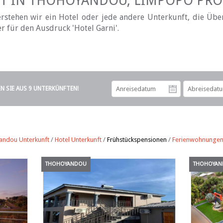
ST IN THOHOYANDOU, LIMPOPO PROV
erstehen wir ein Hotel oder jede andere Unterkunft, die Üb
er für den Ausdruck 'Hotel Garni'.
EN SIE AUS 9 UNTERKÜNFTEN!
Anreiseda
ndou Unterkunft
/
Hotel Unterkunft
/
Frühstückspensionen
/
Ferienwohnunge
THOHOYANDOU
THOHOYA