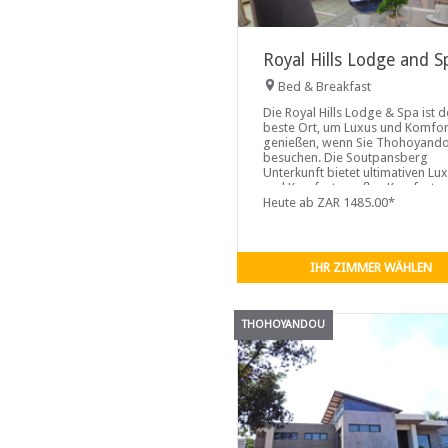
Royal Hills Lodge and S
Bed & Breakfast
Die Royal Hills Lodge & Spa ist d
beste Ort, um Luxus und Komfor
genießen, wenn Sie Thohoyand
besuchen. Die Soutpansberg
Unterkunft bietet ultimativen Lu
und Komfort, großen Komfort u
sehr gute Sicherheit.
Heute ab ZAR 1485.00*
IHR ZIMMER WÄHLEN
THOHOYANDOU