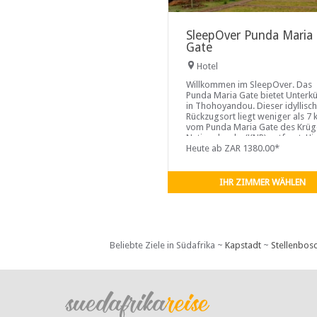
SleepOver Punda Maria
Gate
Hotel
Willkommen im SleepOver. Das
Punda Maria Gate bietet Unterk
in Thohoyandou. Dieser idyllisc
Rückzugsort liegt weniger als 7
vom Punda Maria Gate des Krüg
Nationalparks (KNP) entfernt. Hi
können Sie einen ruhigen und
Heute ab ZAR 1380.00*
erschwinglichen Kurzurlaub für
Naturliebhaber und Safari-
Enthusiasten genießen, die auf d
IHR ZIMMER WÄHLEN
Suche nach einem Kurzurlaub si
Beliebte Ziele in Südafrika ~
Kapstadt
~
Stellenbos