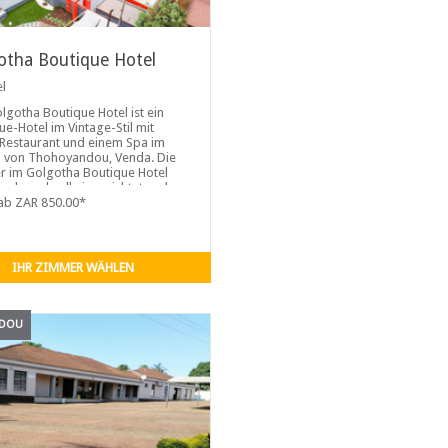
otha Boutique Hotel
el
lgotha Boutique Hotel ist ein
ue-Hotel im Vintage-Stil mit
Restaurant und einem Spa im
 von Thohoyandou, Venda. Die
 im Golgotha Boutique Hotel
eschmackvoll eingerichtet und
en über ein eigenes Bad, einen
ab ZAR 850.00*
ildfernseher, eine Tee- und
station, einen
IHR ZIMMER WÄHLEN
NDOU