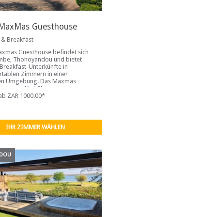
MaxMas Guesthouse
 & Breakfast
xmas Guesthouse befindet sich
mbe, Thohoyandou und bietet
Breakfast-Unterkünfte in
tablen Zimmern in einer
ren Umgebung. Das Maxmas
ouse verfügt über neun
. Jedes der Zimmer ist
ab ZAR 1000.00*
siert, verfügen über einen Sat-
stenfreies WLAN, einen
btisch, Tee
IHR ZIMMER WÄHLEN
NDOU