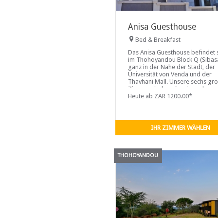
Anisa Guesthouse
Bed & Breakfast
Das Anisa Guesthouse befindet 
im Thohoyandou Block Q (Sibasa
ganz in der Nähe der Stadt, der
Universität von Venda und der
Thavhani Mall. Unsere sechs gr
Zimmer sind geräumig und
aufregend und ermöglichen es 
Heute ab ZAR 1200.00*
IHR ZIMMER WÄHLEN
THOHOYANDOU