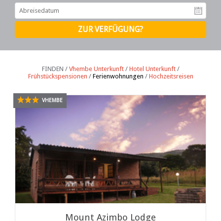
Ab
FINDEN /
Vhembe Unterkunft
/
Hotel Unterkunft
/
Frühstückspensionen
/
Ferienwohnungen
/
Hochzeitsreisen
VHEMBE
Mount Azimbo Lodge