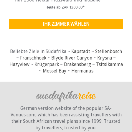
Bushveld, sondern auch eine große
Heute ab ZAR 1300.00*
Konzentration und Vielfalt an Vögeln und
Wildtieren.
IHR ZIMMER WÄHLEN
Beliebte Ziele in Südafrika ~
Kapstadt
~
Stellenbosch
~
Franschhoek
~
Blyde River Canyon
~
Knysna
~
Hazyview
~
Krügerpark
~
Drakensberg
~
Tsitsikamma
~
Mossel Bay
~
Hermanus
German version website of the popular SA-
Venues.com, which has been assisting travellers with
their South African travel plans since 1999. Trusted
by travellers;
trusted by you.