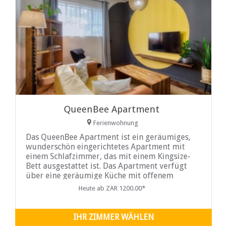
QueenBee Apartment
Ferienwohnung
Das QueenBee Apartment ist ein geräumiges,
wunderschön eingerichtetes Apartment mit
einem Schlafzimmer, das mit einem Kingsize-
Bett ausgestattet ist. Das Apartment verfügt
über eine geräumige Küche mit offenem
Schnitt, die für Selbstversorger ausgestattet
Heute ab ZAR 1200.00*
ist, und der Wohnbereich bietet einen
komfortablen Platz zum Entspannen, ebenso
wie die entzückende private Terrasse. Zur
IHR ZIMMER WÄHLEN