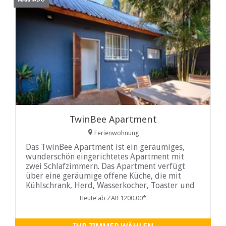
TwinBee Apartment
Ferienwohnung
Das TwinBee Apartment ist ein geräumiges,
wunderschön eingerichtetes Apartment mit
zwei Schlafzimmern. Das Apartment verfügt
über eine geräumige offene Küche, die mit
Kühlschrank, Herd, Wasserkocher, Toaster und
Waschmaschine sowie ausreichend
Heute ab ZAR 1200.00*
Arbeitsfläche und Stauraum ausgestattet ist.
Der Wohnbereich bietet ebenso einen
komfortablen Platz zum Entspannen wie die