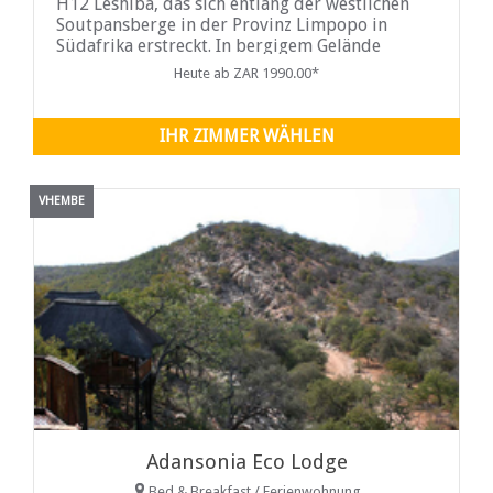
H12 Leshiba, das sich entlang der westlichen
Soutpansberge in der Provinz Limpopo in
Südafrika erstreckt. In bergigem Gelände
gelegen, ist die Farm oft in einem Morgennebel
Heute ab ZAR 1990.00*
verloren; Die hohe Feuchtigkeit hat zu
IHR ZIMMER WÄHLEN
VHEMBE
Adansonia Eco Lodge
Bed & Breakfast / Ferienwohnung