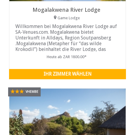
Mogalakwena River Lodge
Game Lodge
Willkommen bei Mogalakwena River Lodge auf
SA-Venues.com. Mogalakwena bietet
Unterkunft in Alldays, Region Soutpansberg
.Mogalakwena (Metapher für “das wilde
Krokodil”) beinhaltet die River Lodge, das
Craft Art Village (ein Dorf in dem
Heute ab ZAR 1800.00*
Kunsthandwerk hergestellt wird), die Artist's
Retreat (ein Haus für Künstler) ...
IHR ZIMMER WÄHLEN
VHEMBE