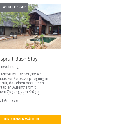
 WILDLIFE ESTATE
spruit Bush Stay
ienwohnung
edspruit Bush Stay ist ein
haus zur Selbstverpflegung in
ruit, das einen bequemen,
tablen Aufenthalt mit
chem Zugang zum Krüger-
alpark und einigen der besten
re Südafrikas bietet. Bleiben Sie
auf Anfrage
r sicheren Seite und machen Sie
Abendspaziergang mit
eren, bevor
IHR ZIMMER WÄHLEN