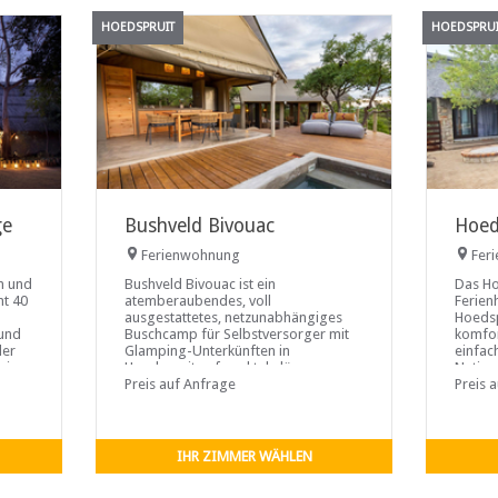
HOEDSPRUIT
HOEDSPRUIT
ge
Bushveld Bivouac
Hoed
Ferienwohnung
Fer
n und
Bushveld Bivouac ist ein
Das Ho
mt 40
atemberaubendes, voll
Ferien
ausgestattetes, netzunabhängiges
Hoedsp
 und
Buschcamp für Selbstversorger mit
komfor
der
Glamping-Unterkünften in
einfa
n ...
Hoedspruit auf spektakulären
Nation
Zeltplattformen und einem
Preis auf Anfrage
Wildtie
Preis 
wunderschönen Cottage-
auf de
Rückzugsort inmitten der reichen
einen 
Vogelwelt und der majestätischen
Wildti
Flora auf einer leicht
IHR ZIMMER WÄHLEN