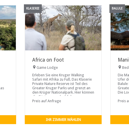
KLASERIE
BALULE
Africa on Foot
Mani
Game Lodge
Bed
Erleben Sie eine Kruger Walking
Die Ma
Safari mit Afrika zu Fuß. Das Klaserie
Ufer d
Private Nature Reserve ist Teil des
Balule
Das
Greater Kruger Parks und grenzt an
Greate
den Krüger Nationalpark. Hier können
Die Lo
die Gäste an unglaublichen
unverg
ven
Wandersafaris teilnehmen.
Preis auf Anfrage
Kilome
Preis 
die Be
-
Hinter
zahlre
Löwen 
IHR ZIMMER WÄHLEN
den Fl
stillen