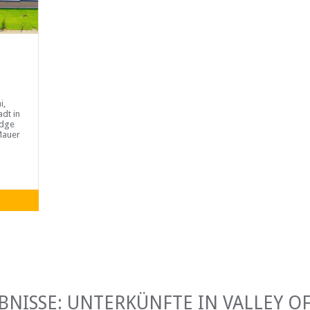
i,
adt in
odge
Mauer
...
BNISSE: UNTERKÜNFTE IN VALLEY OF