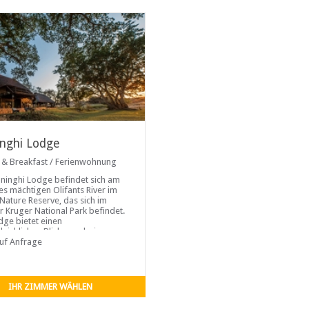
nghi Lodge
 & Breakfast / Ferienwohnung
ninghi Lodge befindet sich am
es mächtigen Olifants River im
 Nature Reserve, das sich im
r Kruger National Park befindet.
dge bietet einen
leichlichen Blick von drei
tern auf den Olifants River und
auf Anfrage
rge des Blyde Canyon im
grund. In Maninghi leben häufig
iche Elefanten, Flusspferde,
und andere Wildtiere, die an
IHR ZIMMER WÄHLEN
uss kommen, um den Durst zu
 die afrikanische Sonne.