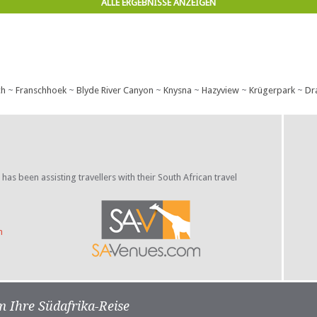
ALLE ERGEBNISSE ANZEIGEN
ch
~
Franschhoek
~
Blyde River Canyon
~
Knysna
~
Hazyview
~
Krügerpark
~
Dr
s been assisting travellers with their South African travel
n
m Ihre Südafrika-Reise