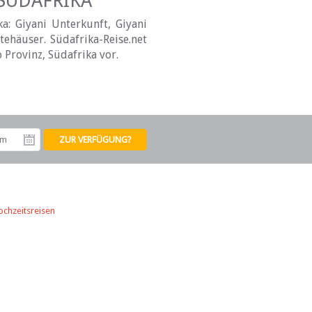
 SÜDAFRIKA
a: Giyani Unterkunft, Giyani
ehäuser. Südafrika-Reise.net
 Provinz, Südafrika vor.
tum
Abreisedatum
ochzeitsreisen