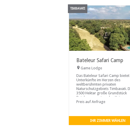
TIMBAVATI
Bateleur Safari Camp
Game Lodge
Das Bateleur Safari Camp bietet
Unterkünfte im Herzen des
weltberühmten privaten
Naturschutzgebiets Timbavati. 
3500 Hektar große Grundstück
Bateleur grenzt an den Krüger-
Nationalpark. Auf dieser exklusi
Preis auf Anfrage
Immobilie bieten wir stolz das
Bateleur Main Camp an, ein Acht
Bett-Camp auf dem Markt...
IHR ZIMMER WÄHLEN