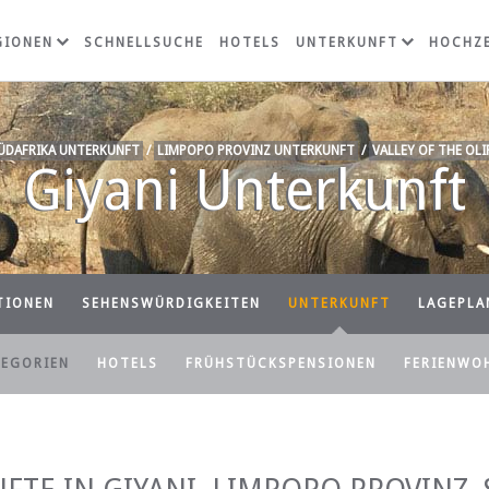
GIONEN
SCHNELLSUCHE
HOTELS
UNTERKUNFT
HOCHZE
ÜDAFRIKA UNTERKUNFT
/
LIMPOPO PROVINZ UNTERKUNFT
/
VALLEY OF THE OL
Giyani Unterkunft
TIONEN
SEHENSWÜRDIGKEITEN
UNTERKUNFT
LAGEPLA
TEGORIEN
HOTELS
FRÜHSTÜCKSPENSIONEN
FERIENWO