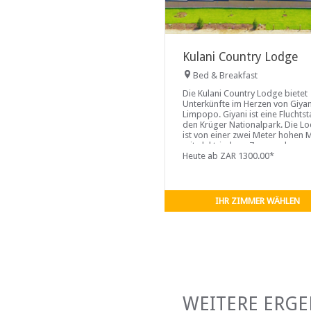
Kulani Country Lodge
Bed & Breakfast
Die Kulani Country Lodge bietet
Unterkünfte im Herzen von Giyan
Limpopo. Giyani ist eine Fluchtst
den Krüger Nationalpark. Die L
ist von einer zwei Meter hohen 
mit elektrischem Zaun und
Überwachungskameras umgeben
Heute ab ZAR 1300.00*
IHR ZIMMER WÄHLEN
WEITERE ERGE