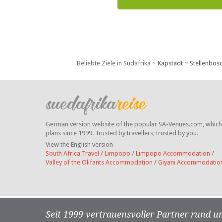
Beliebte Ziele in Südafrika ~
Kapstadt
~
Stellenbos
German version website of the popular SA-Venues.com, which ha
plans since 1999. Trusted by travellers;
trusted by you.
View the English version
South Africa Travel
/
Limpopo
/
Limpopo Accommodation
/
Valley of the Olifants Accommodation
/
Giyani Accommodatio
Seit 1999 vertrauensvoller Partner rund u