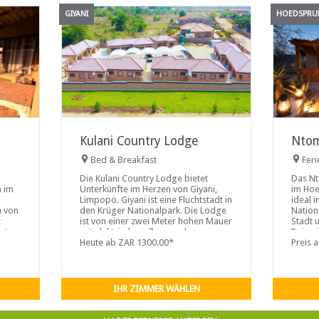
GIYANI
HOEDSPRUIT
Kulani Country Lodge
Nto
Bed & Breakfast
Fer
Die Kulani Country Lodge bietet
Das Nt
n im
Unterkünfte im Herzen von Giyani,
im Hoed
Limpopo. Giyani ist eine Fluchtstadt in
ideal 
m von
den Krüger Nationalpark. Die Lodge
Nation
z
ist von einer zwei Meter hohen Mauer
Stadt 
nt
mit elektrischem Zaun und
Reisezi
Überwachungskameras umgeben...
Heute ab ZAR 1300.00*
der pe
Preis 
Famili
imal
IHR ZIMMER WÄHLEN