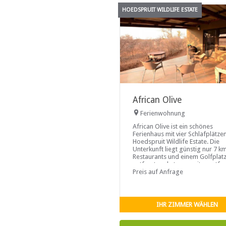
HOEDSPRUIT WILDLIFE ESTATE
African Olive
Ferienwohnung
African Olive ist ein schönes
Ferienhaus mit vier Schlafplätze
Hoedspruit Wildlife Estate. Die
Unterkunft liegt günstig nur 7 k
Restaurants und einem Golfplat
entfernt und etwas weiter entfer
befindet sich das Khamai Reptile
Preis auf Anfrage
Centre, das Ndlovumzi Nature
Reserve und das Moholoholo An
Rehabilitation Centre
IHR ZIMMER WÄHLEN