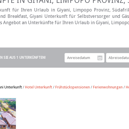
TE IN GIYANI, LIMPOPO PROVINZ,
nft für Ihren Urlaub in Giyani, Limpopo Provinz, Südafrik
nd Breakfast, Giyani Unterkunft für Selbstversorger und Gäst
es Angebot an Unterkünfte für Ihren Urlaub in Giyani, Limpopo
EN SIE AUS 1 UNTERKÜNFTEN!
Anreiseda
ni Unterkunft
/
Hotel Unterkunft
/
Frühstückspensionen
/
Ferienwohnungen
/
H