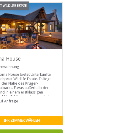
 WILDLIFE ESTATE
ma House
ienwohnung
oma House bietet Unterkünfte
spruit Wildlife Estate. Es liegt
in der Nähe des Krüger-
alparks. Etwas außerhalb der
und in einem erstklassigen
el für Wildtiere gelegen, ist dies
rfekte Ort für Ihren
auf Anfrage
enurlaub.
IHR ZIMMER WÄHLEN