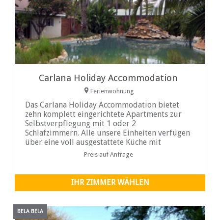
Carlana Holiday Accommodation
Ferienwohnung
Das Carlana Holiday Accommodation bietet
zehn komplett eingerichtete Apartments zur
Selbstverpflegung mit 1 oder 2
Schlafzimmern. Alle unsere Einheiten verfügen
über eine voll ausgestattete Küche mit
Kühlschrank, Wasserkocher, Toaster,
Preis auf Anfrage
IHR ZIMMER WÄHLEN
BELA BELA