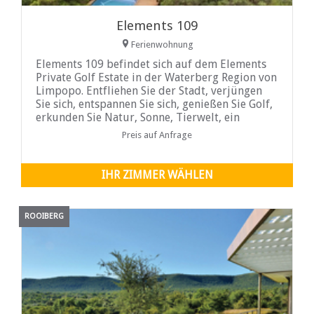
Elements 109
Ferienwohnung
Elements 109 befindet sich auf dem Elements
Private Golf Estate in der Waterberg Region von
Limpopo. Entfliehen Sie der Stadt, verjüngen
Sie sich, entspannen Sie sich, genießen Sie Golf,
erkunden Sie Natur, Sonne, Tierwelt, ein
Buschfeuer, beobachten Sie die Milchstraße,
Preis auf Anfrage
Mountainbiken, entfachen Sie Freundschaft und
Romantik in einer luxuriösen Umgebung.
IHR ZIMMER WÄHLEN
ROOIBERG