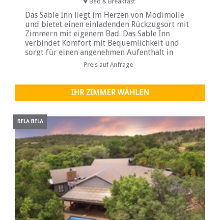
Bed & Breakfast
Das Sable Inn liegt im Herzen von Modimolle
und bietet einen einladenden Rückzugsort mit
Zimmern mit eigenem Bad. Das Sable Inn
verbindet Komfort mit Bequemlichkeit und
sorgt für einen angenehmen Aufenthalt in
Modimolle, egal ob Gäste die Stadt erkunden
Preis auf Anfrage
oder einfach am Pool entspannen. Die Zimmer
verfügen alle über ein eigenes Bad, eine
Minibar, WLAN, einen Smart-TV und
IHR ZIMMER WÄHLEN
Möglichkeiten zur Tee-/Kaffeezubereitung.
Gäste haben die Flexibilität zu wählen
BELA BELA