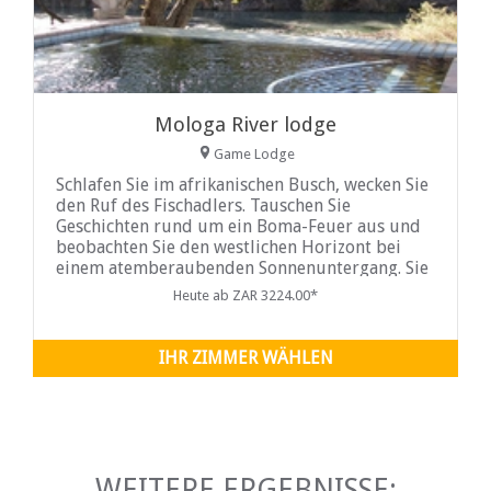
Mologa River lodge
Game Lodge
Schlafen Sie im afrikanischen Busch, wecken Sie
den Ruf des Fischadlers. Tauschen Sie
Geschichten rund um ein Boma-Feuer aus und
beobachten Sie den westlichen Horizont bei
einem atemberaubenden Sonnenuntergang. Sie
werden eine Bewegung in Ihrer Seele erfahren,
Heute ab ZAR 3224.00*
wenn Sie mit den Elementen eins werden...
IHR ZIMMER WÄHLEN
WEITERE ERGEBNISSE: