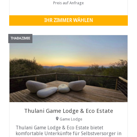
einen Wäschesack und einen Barkühlschrank.
Preis auf Anfrage
Leopard House verfügt außerdem über eine
Lounge, ein Esszimmer, eine Feuerstelle, einen
Garten und einen Swimmingpool.
IHR ZIMMER WÄHLEN
THABAZIMBI
Thulani Game Lodge & Eco Estate
Game Lodge
Thulani Game Lodge & Eco Estate bietet
komfortable Unterkünfte für Selbstversorger in