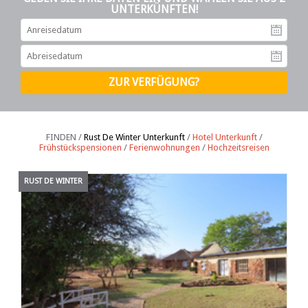
UNTERKÜNFTEN!
An
Ab
FINDEN /
Rust De Winter Unterkunft
/
Hotel Unterkunft
/
Frühstückspensionen
/
Ferienwohnungen
/
Hochzeitsreisen
RUST DE WINTER