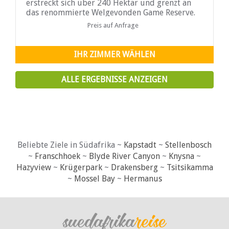
erstreckt sich über 240 Hektar und grenzt an
das renommierte Welgevonden Game Reserve.
Sie bietet einen unvergleichlichen
Preis auf Anfrage
Buschurlaub für die ganze Familie.
IHR ZIMMER WÄHLEN
ALLE ERGEBNISSE ANZEIGEN
Beliebte Ziele in Südafrika ~
Kapstadt
~
Stellenbosch
~
Franschhoek
~
Blyde River Canyon
~
Knysna
~
Hazyview
~
Krügerpark
~
Drakensberg
~
Tsitsikamma
~
Mossel Bay
~
Hermanus