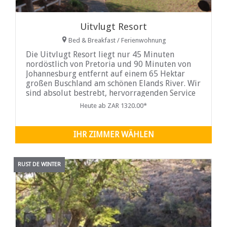
Uitvlugt Resort
Bed & Breakfast / Ferienwohnung
Die Uitvlugt Resort liegt nur 45 Minuten
nordöstlich von Pretoria und 90 Minuten von
Johannesburg entfernt auf einem 65 Hektar
großen Buschland am schönen Elands River. Wir
sind absolut bestrebt, hervorragenden Service
zu bieten und Ihren Aufenthalt bei uns so
Heute ab ZAR 1320.00*
unvergesslich wie möglich zu gestalten. Es ist
uns wichtig, dass Sie mit schönen Erinnerungen
und einem erholsamen Geist gehen...
IHR ZIMMER WÄHLEN
RUST DE WINTER