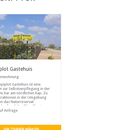
plot Gastehuis
ienwohnung
piplot Gastehuis ist eine
n zur Selbstverpflegung in der
De Aar am nördlichen Kap. Zu
traktionen in der Umgebung
n das Naturreservat
loof und das Olive Shreiner
Museum ...
auf Anfrage
IHR ZIMMER WÄHLEN