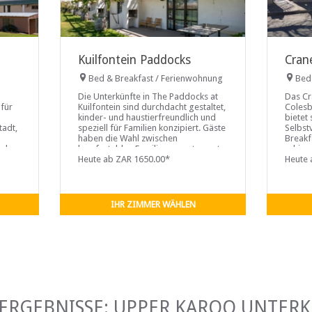
Kuilfontein Paddocks
Cran
Bed & Breakfast / Ferienwohnung
Bed
Die Unterkünfte in The Paddocks at
Das Cr
für
Kuilfontein sind durchdacht gestaltet,
Colesb
kinder- und haustierfreundlich und
bietet
tadt,
speziell für Familien konzipiert. Gäste
Selbst
haben die Wahl zwischen
Breakfa
, das
komfortablen Familienappartements
ruhige
und einem gemütlichen Studio. Jedes
Heute ab ZAR 1650.00*
mit ...
Heute 
Appartement ist mit Tee, Kaffee,
frisch gebackenen Muffins, Müsli und
Joghurt ausgestattet, um einen
angenehmen Start in
IHR ZIMMER WÄHLEN
ERGEBNISSE: UPPER KAROO UNTER