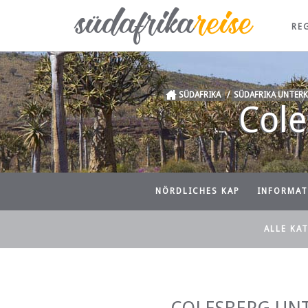
RE
SÜDAFRIKA
/
SÜDAFRIKA UNTER
Col
NÖRDLICHES KAP
INFORMAT
ALLE KA