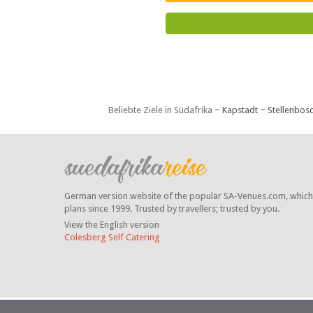
Beliebte Ziele in Südafrika ~
Kapstadt
~
Stellenbos
German version website of the popular SA-Venues.com, which ha
plans since 1999. Trusted by travellers;
trusted by you.
View the English version
Colesberg Self Catering