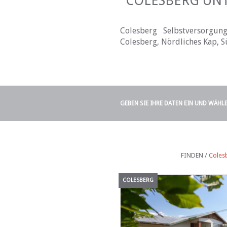
COLESBERG UNT
Colesberg Selbstversorgun
Colesberg, Nördliches Kap, S
GEBEN SIE IHRE DATEN EIN UND WÄHL
FINDEN /
Coles
COLESBERG