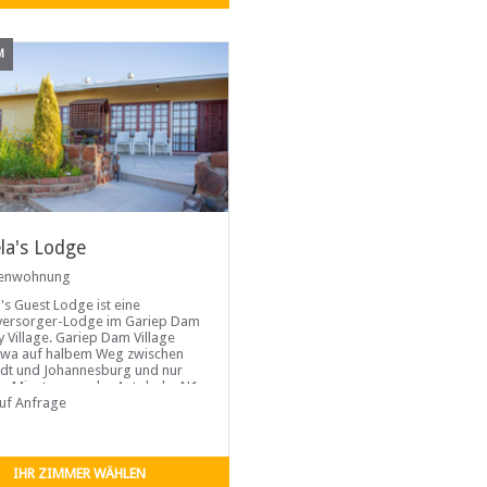
M
la's Lodge
ienwohnung
's Guest Lodge ist eine
versorger-Lodge im Gariep Dam
y Village. Gariep Dam Village
etwa auf halbem Weg zwischen
dt und Johannesburg und nur
ar Minuten von der Autobahn N1
nt, 44 km nördlich von
auf Anfrage
IHR ZIMMER WÄHLEN