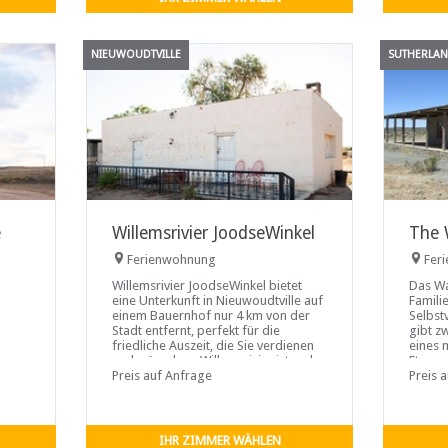
NIEUWOUDTVILLE
SUTHERLA
e
Willemsrivier JoodseWinkel
The 
Ferienwohnung
Fer
Willemsrivier JoodseWinkel bietet
Das Wa
eine Unterkunft in Nieuwoudtville auf
Famili
einem Bauernhof nur 4 km von der
Selbst
Stadt entfernt, perfekt für die
gibt z
friedliche Auszeit, die Sie verdienen
eines 
und wünschen. Willemsrivier ist mehr
Etagen
als nur ein Bauernhof, es ist auch ein
Preis auf Anfrage
über e
Preis 
historisches Leuchtfeuer. Erwarten
Waschb
ns,
Sie die friedliche Ruhe dieses
Selbst
ts
einzigartigen Bauernlebens, die Sie
egt 4
während Ihres Aufenthalts begleiten
t
IHR ZIMMER WÄHLEN