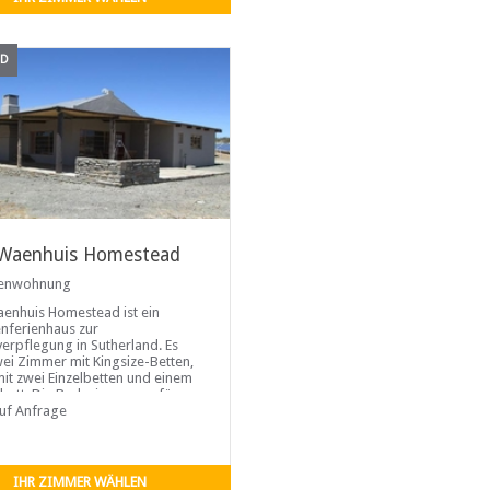
ND
Waenhuis Homestead
ienwohnung
enhuis Homestead ist ein
enferienhaus zur
verpflegung in Sutherland. Es
wei Zimmer mit Kingsize-Betten,
mit zwei Einzelbetten und einem
bett. Die Badezimmer verfügen
ine Dusche, ein WC und ein
auf Anfrage
ecken. Das voll ausgestattete
versorger-Gehöft verfügt über
IHR ZIMMER WÄHLEN