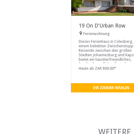
19 On D'Urban Row
Ferienwohnung
Dieses Ferienhaus in Colesberg,
einem beliebten Zwischenstopp 
Reisende zwischen den großen
Städten Johannesburg und Kaps
bietet ein haustierfreundliches,
familienfreundliches Ferienhaus
Platz für bis zu fünf Erwachsene
Heute ab ZAR 800.00*
bietet. Das Haus hat drei
Schlafzimmer, zwei der Zimmer
befinden
IHR ZIMMER WÄHLEN
WEITERE 