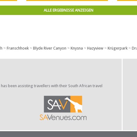
friedliche Auszeit, die Sie verdienen
und wünschen.
ALLE ERGEBNISSE ANZEIGEN
ch
~
Franschhoek
~
Blyde River Canyon
~
Knysna
~
Hazyview
~
Krügerpark
~
Dr
s been assisting travellers with their South African travel