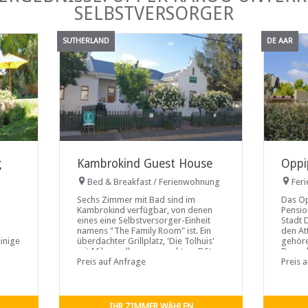
SELBSTVERSORGER
SUTHERLAND
DE AAR
g
Kambrokind Guest House
Oppi
Bed & Breakfast / Ferienwohnung
Fer
Sechs Zimmer mit Bad sind im
Das Op
Kambrokind verfügbar, von denen
Pensio
eines eine Selbstversorger-Einheit
Stadt 
namens "The Family Room" ist. Ein
den At
inige
überdachter Grillplatz, 'Die Tolhuis'
gehöre
fügen
mit Mikrowelle, ausgesuchtem DStv,
Doornk
he für
Besteck und ...
Preis auf Anfrage
House 
Preis 
IHR ZIMMER WÄHLEN