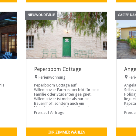
wird.
, die
NIEUWOUDTVILLE
GARIEP DA
Peperboom Cottage
Ange
Ferienwohnung
Fer
nia
Peperboom Cottage auf
Angela
d
Willemsrivier Farm ist perfekt für eine
Selbst
Familie oder Studenten geeignet.
Holida
Willemsrivier ist mehr als nur ein
liegt 
Bauernhof, sondern auch ein
Kapsta
historisches Leuchtfeuer. Erwarten
ein pa
Sie die friedliche Ruhe dieses
Preis auf Anfrage
entfer
Preis 
einzigartigen Bauernlebens, die Sie
während Ihres Aufenthalts begleiten
wird. Der Bauernhof bietet
Nieuwoudtville-Unterkünfte nur 4 km
IHR ZIMMER WÄHLEN
von der Stadt entfernt, perfekt für die