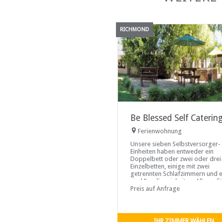
RICHMOND
Be Blessed Self Caterin
Ferienwohnung
Unsere sieben Selbstversorger-
Einheiten haben entweder ein
Doppelbett oder zwei oder drei
Einzelbetten, einige mit zwei
getrennten Schlafzimmern und e
sind Familieneinheiten. Alle ver
über eine voll ausgestattete Küc
Preis auf Anfrage
Ihre Bedürfnisse zur
Selbstverpflegung.
IHR ZIMMER WÄHLEN