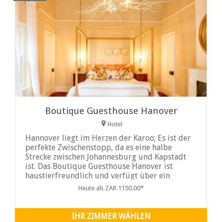
Boutique Guesthouse Hanover
Hotel
Hannover liegt im Herzen der Karoo; Es ist der
perfekte Zwischenstopp, da es eine halbe
Strecke zwischen Johannesburg und Kapstadt
ist. Das Boutique Guesthouse Hanover ist
haustierfreundlich und verfügt über ein
Restaurant auf dem Gelände, das
Heute ab ZAR 1150.00*
südafrikanische Gerichte und natürlich unser
berühmtes Karoo-Lamm serviert...
IHR ZIMMER WÄHLEN