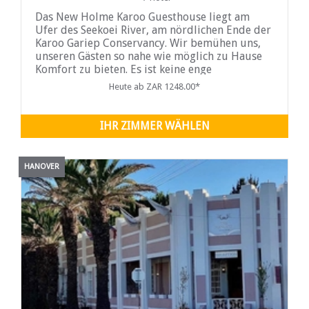
Das New Holme Karoo Guesthouse liegt am
Ufer des Seekoei River, am nördlichen Ende der
Karoo Gariep Conservancy. Wir bemühen uns,
unseren Gästen so nahe wie möglich zu Hause
Komfort zu bieten. Es ist keine enge
Hotelatmosphäre, sondern ein sehr entspannter
Heute ab ZAR 1248.00*
und entspannter ...
IHR ZIMMER WÄHLEN
HANOVER