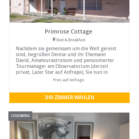
Primrose Cottage
Bed & Breakfast
Nachdem sie gemeinsam um die Welt gereist
sind, begrüßen Denise und ihr Ehemann
David, Amateurastronom und pensionierter
Tourmanager am Observatorium (derzeit
privat, Lazer Star auf Anfrage), Sie nun in
ihrem Steinhaus auf einem mit Obstbäumen
Preis auf Anfrage
und Weinreben übersäten Gelände.
IHR ZIMMER WÄHLEN
COLESBERG