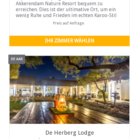
Akkerendam Nature Resort bequem zu
erreichen. Dies ist der ultimative Ort, um ein
wenig Ruhe und Frieden im echten Karoo-Stil
zu genießen. Umgeben von der Schönheit von
Preis auf Anfrage
Calvina, ermöglicht Ihnen das einzigartige Bed
& Breakfast von Katryn etwas Altes, Neues,
Gutes und Lustiges ...
IHR ZIMMER WÄHLEN
DE AAR
De Herberg Lodge