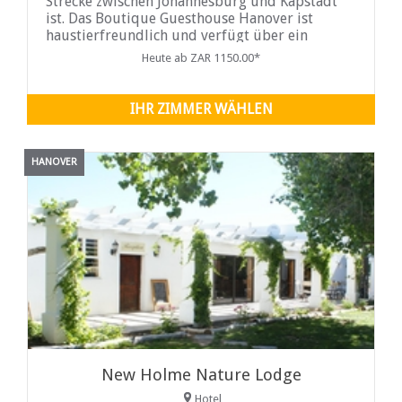
Strecke zwischen Johannesburg und Kapstadt
ist. Das Boutique Guesthouse Hanover ist
haustierfreundlich und verfügt über ein
Restaurant auf dem Gelände, das
Heute ab ZAR 1150.00*
südafrikanische Gerichte und natürlich unser
berühmtes Karoo-Lamm serviert...
IHR ZIMMER WÄHLEN
HANOVER
New Holme Nature Lodge
Hotel