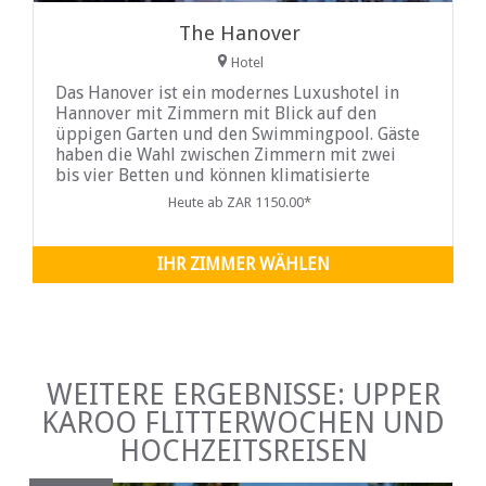
The Hanover
Hotel
Das Hanover ist ein modernes Luxushotel in
Hannover mit Zimmern mit Blick auf den
üppigen Garten und den Swimmingpool. Gäste
haben die Wahl zwischen Zimmern mit zwei
bis vier Betten und können klimatisierte
Zimmer buchen, die mit bequemen Kingsize-
Heute ab ZAR 1150.00*
Betten mit einer Kombination aus
Doppelschlafsofas oder Einzelbetten
ausgestattet sind.
IHR ZIMMER WÄHLEN
WEITERE ERGEBNISSE: UPPER
KAROO FLITTERWOCHEN UND
HOCHZEITSREISEN