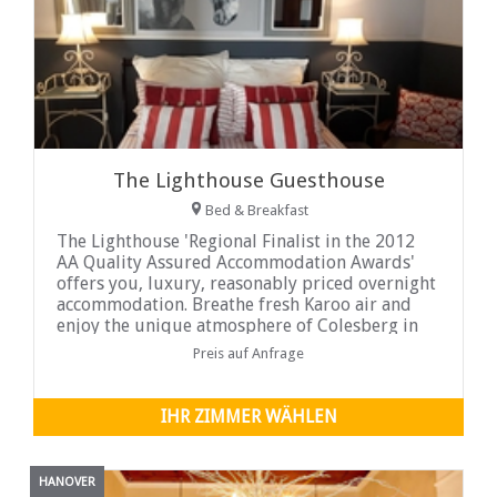
The Lighthouse Guesthouse
Bed & Breakfast
The Lighthouse 'Regional Finalist in the 2012
AA Quality Assured Accommodation Awards'
offers you, luxury, reasonably priced overnight
accommodation. Breathe fresh Karoo air and
enjoy the unique atmosphere of Colesberg in
the Northern Cape, South Africa ...
Preis auf Anfrage
IHR ZIMMER WÄHLEN
HANOVER