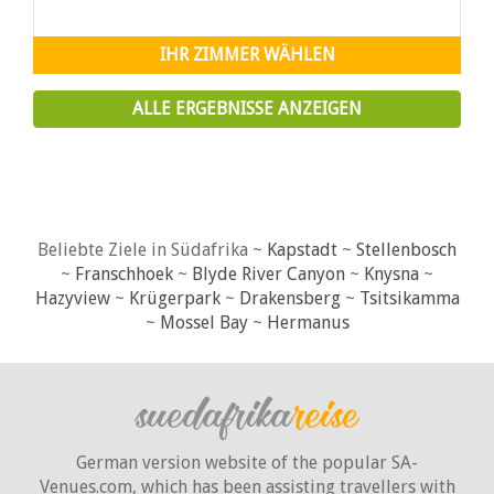
Betten mit einer Kombination aus
Doppelschlafsofas oder Einzelbetten
ausgestattet sind.
IHR ZIMMER WÄHLEN
ALLE ERGEBNISSE ANZEIGEN
Beliebte Ziele in Südafrika ~
Kapstadt
~
Stellenbosch
~
Franschhoek
~
Blyde River Canyon
~
Knysna
~
Hazyview
~
Krügerpark
~
Drakensberg
~
Tsitsikamma
~
Mossel Bay
~
Hermanus
German version website of the popular SA-
Venues.com, which has been assisting travellers with