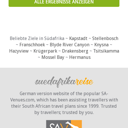
ALLE ERGEBNISSE ANZEIGEN
Beliebte Ziele in Südafrika ~
Kapstadt
~
Stellenbosch
~
Franschhoek
~
Blyde River Canyon
~
Knysna
~
Hazyview
~
Krügerpark
~
Drakensberg
~
Tsitsikamma
~
Mossel Bay
~
Hermanus
German version website of the popular SA-
Venues.com, which has been assisting travellers with
their South African travel plans since 1999. Trusted
by travellers;
trusted by you.