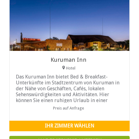
Kuruman Inn
Hotel
Das Kuruman Inn bietet Bed & Breakfast-
Unterkünfte im Stadtzentrum von Kuruman in
der Nähe von Geschäften, Cafés, lokalen
Sehenswürdigkeiten und Aktivitäten. Hier
können Sie einen ruhigen Urlaub in einer
großartigen Umgebung mit freundlichem
Preis auf Anfrage
Service und einem herzlichen Empfang
genießen. ...
IHR ZIMMER WÄHLEN