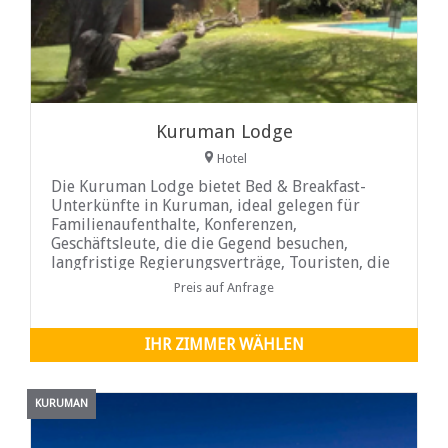
Kuruman Lodge
Hotel
Die Kuruman Lodge bietet Bed & Breakfast-
Unterkünfte in Kuruman, ideal gelegen für
Familienaufenthalte, Konferenzen,
Geschäftsleute, die die Gegend besuchen,
langfristige Regierungsverträge, Touristen, die
das Kalahari-Erlebnis genießen, und alle
Preis auf Anfrage
Reisenden im Nordkap.
IHR ZIMMER WÄHLEN
KURUMAN