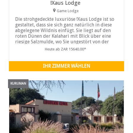
!Xaus Lodge
Game Lodge
Die strohgedeckte luxuriöse !Xaus Lodge ist so
gestaltet, dass sie sich ganz natürlich in diese
abgelegene Wildnis einfügt. Sie liegt auf den
roten Dünen der Kalahari mit Blick über eine
riesige Salzmulde, wo Sie ungestört von der
Terrasse Ihres eigenen Chalets aus die ...
Heute ab ZAR 15640.00*
IHR ZIMMER WÄHLEN
KURUMAN