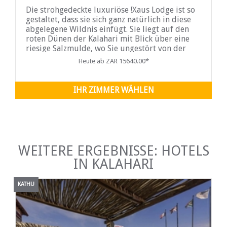
Die strohgedeckte luxuriöse !Xaus Lodge ist so
gestaltet, dass sie sich ganz natürlich in diese
abgelegene Wildnis einfügt. Sie liegt auf den
roten Dünen der Kalahari mit Blick über eine
riesige Salzmulde, wo Sie ungestört von der
Terrasse Ihres eigenen Chalets aus die ...
Heute ab ZAR 15640.00*
IHR ZIMMER WÄHLEN
WEITERE ERGEBNISSE: HOTELS
IN KALAHARI
KATHU