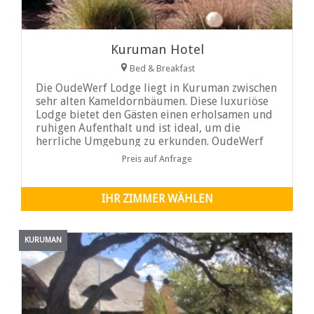
Kuruman Hotel
Bed & Breakfast
Die OudeWerf Lodge liegt in Kuruman zwischen
sehr alten Kameldornbäumen. Diese luxuriöse
Lodge bietet den Gästen einen erholsamen und
ruhigen Aufenthalt und ist ideal, um die
herrliche Umgebung zu erkunden. OudeWerf
ist der perfekte Zwischenstopp zum Tswalu
Preis auf Anfrage
Desert Reseve und zum Kgalagadi Transfrontier
National Park ...
IHR ZIMMER WÄHLEN
KURUMAN