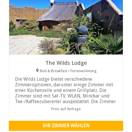
The Wilds Lodge
Bed & Breakfast / Ferienwohnung
Die Wilds Lodge bietet verschiedene
Zimmeroptionen, darunter einige Zimmer mit
einer Küchenzeile und einem Grillplatz. Die
Zimmer sind mit Sat-TV, WLAN, Minibar und
Tee-/Kaffeezubereiter ausgestattet. Die Zimmer
werden täglich gereinigt. Frühstückspakete sind
Preis auf Anfrage
gegen Aufpreis erhältlich. Das Gästehaus
verfügt über Parkplätze abseits der Straße, eine
24-Stunden-Rezeption, Solarenergie und einen
IHR ZIMMER WÄHLEN
Garten