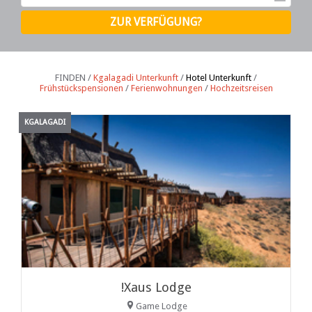
FINDEN /
Kgalagadi Unterkunft
/
Hotel Unterkunft
/
Frühstückspensionen
/
Ferienwohnungen
/
Hochzeitsreisen
KGALAGADI
!Xaus Lodge
Game Lodge