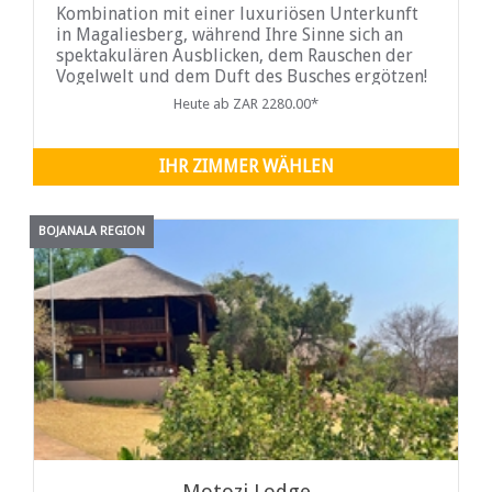
Kombination mit einer luxuriösen Unterkunft
in Magaliesberg, während Ihre Sinne sich an
spektakulären Ausblicken, dem Rauschen der
Vogelwelt und dem Duft des Busches ergötzen!
Das Idwala Le Ingwe Tent Three bietet
Heute ab ZAR 2280.00*
Unterkünfte für Selbstversorger, wobei die
Umgebung
IHR ZIMMER WÄHLEN
BOJANALA REGION
Motozi Lodge