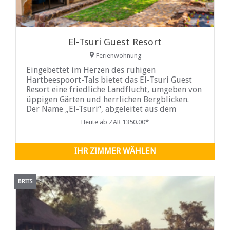
El-Tsuri Guest Resort
Ferienwohnung
Eingebettet im Herzen des ruhigen
Hartbeespoort-Tals bietet das El-Tsuri Guest
Resort eine friedliche Landflucht, umgeben von
üppigen Gärten und herrlichen Bergblicken.
Der Name „El-Tsuri“, abgeleitet aus dem
Hebräischen und bedeutend „Gott ist mein
Heute ab ZAR 1350.00*
Fels“, steht für Stärke, Ruhe und Erholung –
und macht das Resort zum idealen Ziel für alle,
die in der Natur Stille und Erneuerung suchen.
IHR ZIMMER WÄHLEN
BRITS