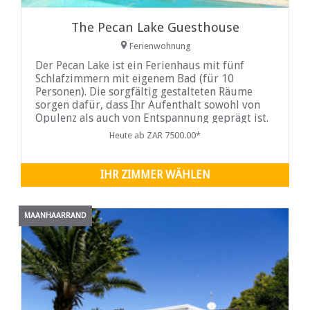
The Pecan Lake Guesthouse
Ferienwohnung
Der Pecan Lake ist ein Ferienhaus mit fünf
Schlafzimmern mit eigenem Bad (für 10
Personen). Die sorgfältig gestalteten Räume
sorgen dafür, dass Ihr Aufenthalt sowohl von
Opulenz als auch von Entspannung geprägt ist.
Der Wohnbereich öffnet sich zur Terrasse mit
Heute ab ZAR 7500.00*
Sitzgelegenheiten im Freien und einem
einladenden Swimmingpool. Die voll
ausgestattete Küche lässt Ihnen die Freiheit,
IHR ZIMMER WÄHLEN
Ihre
MAANHAARRAND