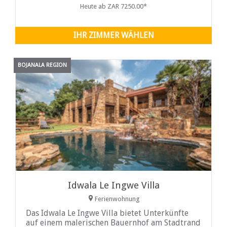
eines besonderen Tages und Anlasses.
Heute ab ZAR 7250.00*
IHR ZIMMER WÄHLEN
BOJANALA REGION
Idwala Le Ingwe Villa
Ferienwohnung
Das Idwala Le Ingwe Villa bietet Unterkünfte
auf einem malerischen Bauernhof am Stadtrand