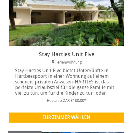
Stay Harties Unit Five
Ferienwohnung
Stay Harties Unit Five bietet Unterkünfte in
Hartbeespoort in einer Wohnung auf einem
schönen, privaten Anwesen. HARTIES ist das
perfekte Urlaubsziel für die ganze Familie mit
viel zu tun, um für die Kinder zu tun, oder
wenn ein romantischer Kurzurlaub das ist,
Heute ab ZAR 3180.00*
wonach Sie suchen, haben wir viel zu
entscheiden
IHR ZIMMER WÄHLEN