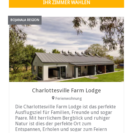
für Familien und kleine Gruppen
IHR ZIMMER WÄHLEN
BOJANALA REGION
Charlottesville Farm Lodge
Ferienwohnung
Die Charlottesville Farm Lodge ist das perfekte
Ausflugsziel für Familien, Freunde und sogar
Paare. Mit herrlichem Bergblick und ruhiger
Natur ist dies der perfekte Ort zum
Entspannen, Erholen und sogar zum Feiern