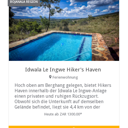
BOJANALA REGION
Idwala Le Ingwe Hiker's Haven
Ferienwohnung
Hoch oben am Berghang gelegen, bietet Hikers
Haven innerhalb der Idwala Le Ingwe-Anlage
einen privaten und ruhigen Rückzugsort.
Obwohl sich die Unterkunft auf demselben
Gelände befindet, liegt sie 4,4 km von der
Hauptlodge entfernt und garantiert so
Heute ab ZAR 1300.00*
absolute Abgeschiedenheit inmitten
unberührter Natur. Sie eignet sich besonders