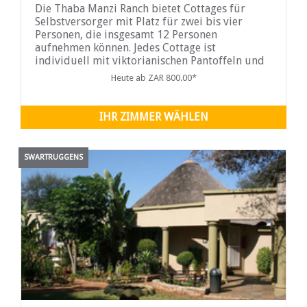
Die Thaba Manzi Ranch bietet Cottages für
Selbstversorger mit Platz für zwei bis vier
Personen, die insgesamt 12 Personen
aufnehmen können. Jedes Cottage ist
individuell mit viktorianischen Pantoffeln und
Doppel-Duschen ausgestattet.
Heute ab ZAR 800.00*
IHR ZIMMER WÄHLEN
SWARTRUGGENS