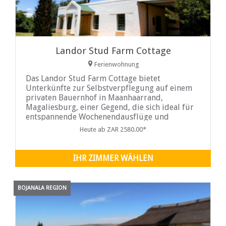
Landor Stud Farm Cottage
Ferienwohnung
Das Landor Stud Farm Cottage bietet
Unterkünfte zur Selbstverpflegung auf einem
privaten Bauernhof in Maanhaarrand,
Magaliesburg, einer Gegend, die sich ideal für
entspannende Wochenendausflüge und
aufregende Outdoor-Aktivitäten eignet. Das
Heute ab ZAR 2580.00*
Ferienhaus hat zwei Schlafzimmer. Das
Hauptschlafzimmer ist mit einem ausgestattet
IHR ZIMMER WÄHLEN
BOJANALA REGION