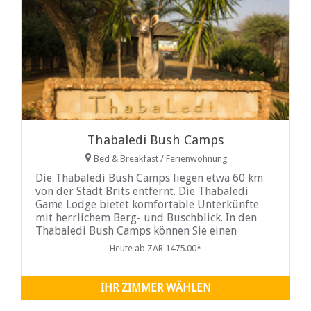
Thabaledi Bush Camps
Bed & Breakfast / Ferienwohnung
Die Thabaledi Bush Camps liegen etwa 60 km
von der Stadt Brits entfernt. Die Thabaledi
Game Lodge bietet komfortable Unterkünfte
mit herrlichem Berg- und Buschblick. In den
Thabaledi Bush Camps können Sie einen
erholsamen Urlaub verbringen und eine Reihe
Heute ab ZAR 1475.00*
von Tieren beobachten, die die Lodge
besuchen, darunter Streifengnu, Zebra, Eland,
Warzenschwein, Giraffe, Blesbuck und mehr.
IHR ZIMMER WÄHLEN