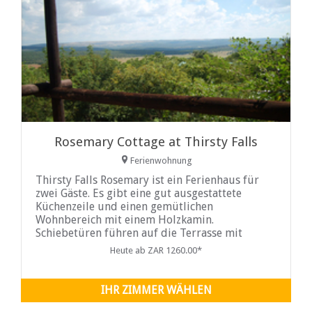
Rosemary Cottage at Thirsty Falls
Ferienwohnung
Thirsty Falls Rosemary ist ein Ferienhaus für
zwei Gäste. Es gibt eine gut ausgestattete
Küchenzeile und einen gemütlichen
Wohnbereich mit einem Holzkamin.
Schiebetüren führen auf die Terrasse mit
Grillmöglichkeiten und Panoramablick auf die
Heute ab ZAR 1260.00*
Berge. Inmitten von natürlichem Busch gelegen.
Es gibt einen Swimmingpool mit Lapa-Bereich
in einer wunderschönen Gartenanlage. Eine
IHR ZIMMER WÄHLEN
Gäste-DStv-Lounge befindet sich im