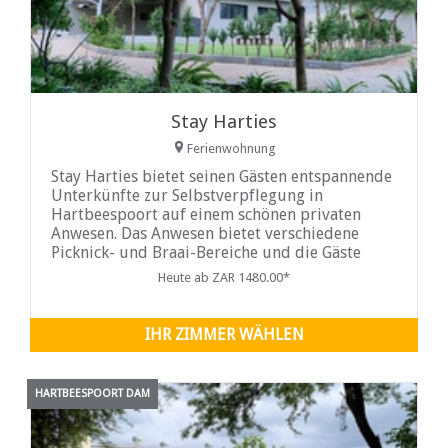
Stay Harties
Ferienwohnung
Stay Harties bietet seinen Gästen entspannende
Unterkünfte zur Selbstverpflegung in
Hartbeespoort auf einem schönen privaten
Anwesen. Das Anwesen bietet verschiedene
Picknick- und Braai-Bereiche und die Gäste
haben Zugang zu einem Spielzimmer mit ...
Heute ab ZAR 1480.00*
IHR ZIMMER WÄHLEN
HARTBEESPOORT DAM