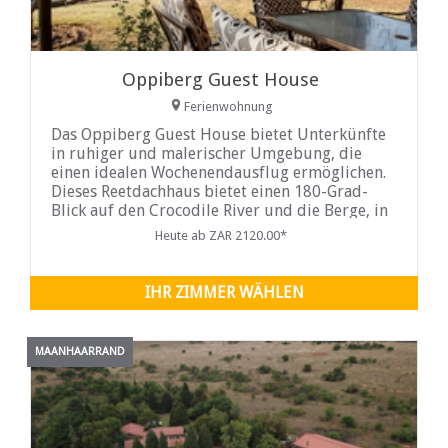
Oppiberg Guest House
Ferienwohnung
Das Oppiberg Guest House bietet Unterkünfte
in ruhiger und malerischer Umgebung, die
einen idealen Wochenendausflug ermöglichen.
Dieses Reetdachhaus bietet einen 180-Grad-
Blick auf den Crocodile River und die Berge, in
denen das einheimische Suikerbos-Protea
Heute ab ZAR 2120.00*
beheimatet ist...
IHR ZIMMER WÄHLEN
MAANHAARRAND