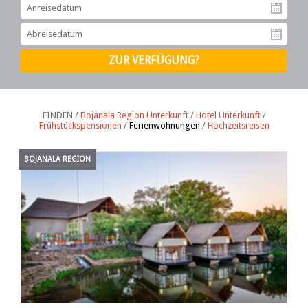
An
Ab
FINDEN /
Bojanala Region Unterkunft
/
Hotel Unterkunft
/
Frühstückspensionen
/
Ferienwohnungen
/
Hochzeitsreisen
BOJANALA REGION