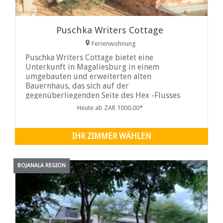
Puschka Writers Cottage
Ferienwohnung
Puschka Writers Cottage bietet eine
Unterkunft in Magaliesburg in einem
umgebauten und erweiterten alten
Bauernhaus, das sich auf der
gegenüberliegenden Seite des Hex -Flusses
zum Haupthaus befindet. Puschka Writer's
Heute ab ZAR 1000.00*
Cottage ist der perfekte Ort zum Flucht.
Puschka Writers Holiday Cottage in
Magaliesburg hat ein
IHR ZIMMER WÄHLEN
BOJANALA REGION