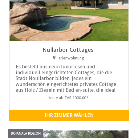
Nullarbor Cottages
Ferienwohnung
Es besteht aus neun luxuriösen und
individuell eingerichteten Cottages, die die
Stadt Noullarbor bilden. Jedes ein
wunderschön eingerichtetes privates Cottage
aus Holz / Ziegeln mit Bad en-suite, die ideal
für einen romantischen Kurzurlaub sind. Die
Heute ab ZAR 1000.00*
meisten mit verlockenden Ecke Jacuzzi-
Whirlpools, um Ihren...
IHR ZIMMER WÄHLEN
BOJANALA REGION