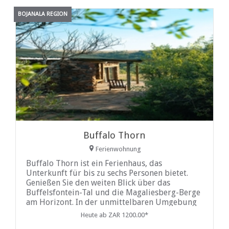
Bauernhaus
BOJANALA REGION
Buffalo Thorn
Ferienwohnung
Buffalo Thorn ist ein Ferienhaus, das
Unterkunft für bis zu sechs Personen bietet.
Genießen Sie den weiten Blick über das
Buffelsfontein-Tal und die Magaliesberg-Berge
am Horizont. In der unmittelbaren Umgebung
können Sie zahlreichen Aktivitäten nachgehen...
Heute ab ZAR 1200.00*