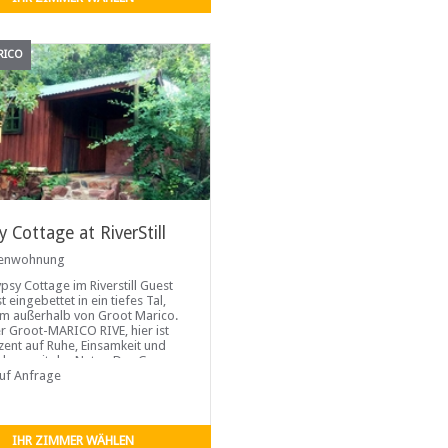
RICO
 Cottage at RiverStill
ienwohnung
psy Cottage im Riverstill Guest
t eingebettet in ein tiefes Tal,
km außerhalb von Groot Marico.
r Groot-MARICO RIVE, hier ist
zent auf Ruhe, Einsamkeit und
dung mit der Natur. Das Gypsy
e ist
auf Anfrage
IHR ZIMMER WÄHLEN