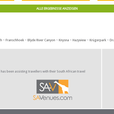
Köstlichkeiten präsentiert.
Madikw
7“, näm
ALLE ERGEBNISSE ANZEIGEN
ch
~
Franschhoek
~
Blyde River Canyon
~
Knysna
~
Hazyview
~
Krügerpark
~
Dr
s been assisting travellers with their South African travel