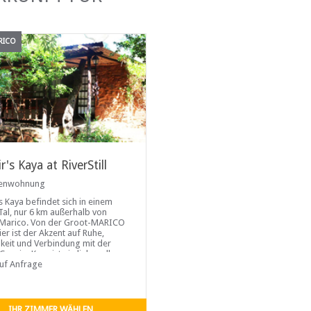
RICO
r's Kaya at RiverStill
ienwohnung
s Kaya befindet sich in einem
 Tal, nur 6 km außerhalb von
Marico. Von der Groot-MARICO
ier ist der Akzent auf Ruhe,
keit und Verbindung mit der
Caspirs Kaya ist ein liebevoll
iertes altes
auf Anfrage
IHR ZIMMER WÄHLEN