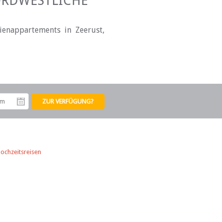
ORDWESTLICHE
ienappartements in Zeerust,
tum
Abreisedatum
ochzeitsreisen