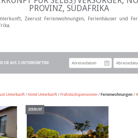
ERKUNFT FÜR SELBSTVERSORGER, N
PROVINZ, SÜDAFRIKA
nterkunft, Zeerust Ferienwohnungen, Ferienhäuser und Fer
rika.
EN SIE AUS 2 UNTERKÜNFTEN!
Anreiseda
ust Unterkunft
/
Hotel Unterkunft
/
Frühstückspensionen
/
Ferienwohnungen
/
H
ZEERUST