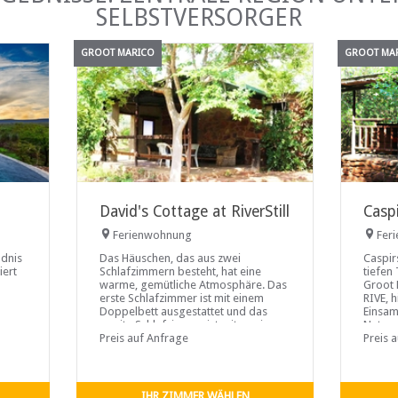
SELBSTVERSORGER
GROOT MARICO
GROOT MA
David's Cottage at RiverStill
Caspi
Ferienwohnung
Fer
ldnis
Das Häuschen, das aus zwei
Caspir
iert
Schlafzimmern besteht, hat eine
tiefen
warme, gemütliche Atmosphäre. Das
Groot 
erste Schlafzimmer ist mit einem
RIVE, h
Doppelbett ausgestattet und das
Einsam
zweite Schlafzimmer ist mit zwei
Natur. 
ser
Einzelbetten ausgestattet. Die
Preis auf Anfrage
restaur
Preis 
te
Schlafzimmer
n
n
rter
IHR ZIMMER WÄHLEN