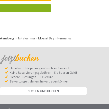
e beherbergt die „Magnificent
lich ...
akensberg
~
Tsitsikamma
~
Mossel Bay
~
Hermanus
Unterkunft für jeden gewünschten Reisestil
Keine Reservierungsgebühren - Sie Sparen Geld!
Sichere Buchungen - 3D Secure
Bewertungen, denen Sie vertrauen können
SUCHEN UND BUCHEN