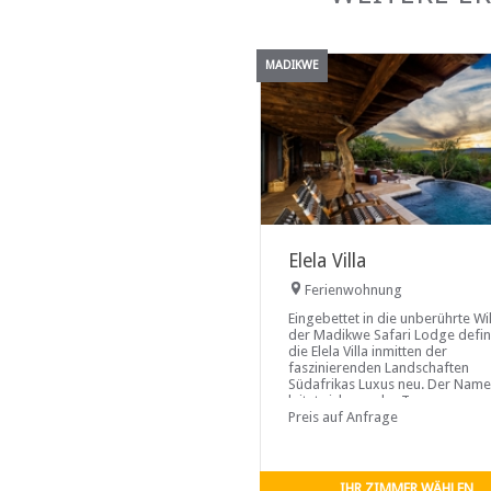
MADIKWE
Elela Villa
Ferienwohnung
Eingebettet in die unberührte Wi
der Madikwe Safari Lodge defin
die Elela Villa inmitten der
faszinierenden Landschaften
Südafrikas Luxus neu. Der Name
leitet sich von der Tswana-
Redewendung ab, die „wie Was
Preis auf Anfrage
fließen“ bedeutet. Dieses elegan
Refugium mit drei Schlafzimmer
verbindet nahtlos den kulturelle
Reichtum der Region mit raffinie
IHR ZIMMER WÄHLEN