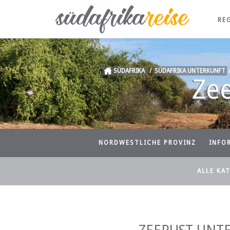
RE
SÜDAFRIKA
/
SÜDAFRIKA UNTERKUNFT
Ze
NORDWESTLICHE PROVINZ
INFO
ALLE KA