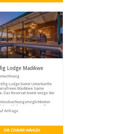
fig Lodge Madikwe
ienwohnung
ckfig Lodge bietet Unterkünfte
ariafreien Madikwe Game
e. Das Reservat bietet einige der
n
erbeobachtungsmöglichkeiten
lichen Afrika mit einer großen
lt an Lebensräumen, die vom
auf Anfrage
ickicht des Groot Marico River
 großen offenen Ebenen und den
n Klippen des Rant van
poort, Enselbergs und des
IHR ZIMMER WÄHLEN
erg Gebirges reichen.