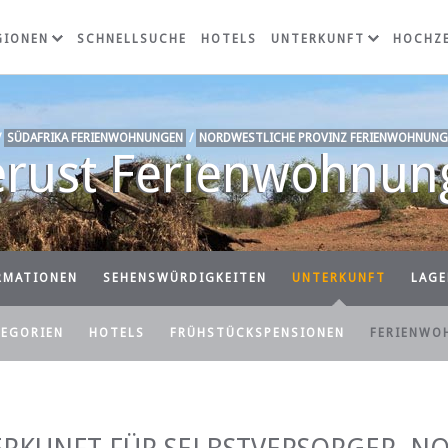
GIONEN
SCHNELLSUCHE
HOTELS
UNTERKUNFT
HOCHZE
/
SÜDAFRIKA FERIENWOHNUNGEN
/
NORDWESTLICHE PROVINZ FERIENWOHNUNG
erust Ferienwohnun
RMATIONEN
SEHENSWÜRDIGKEITEN
UNTERKUNFT
LAGE
TEGORIEN
HOTELS
FRÜHSTÜCKSPENSIONEN
FERIENWO