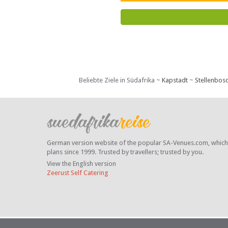
Beliebte Ziele in Südafrika ~
Kapstadt
~
Stellenbos
German version website of the popular SA-Venues.com, which ha
plans since 1999. Trusted by travellers;
trusted by you.
View the English version
Zeerust Self Catering