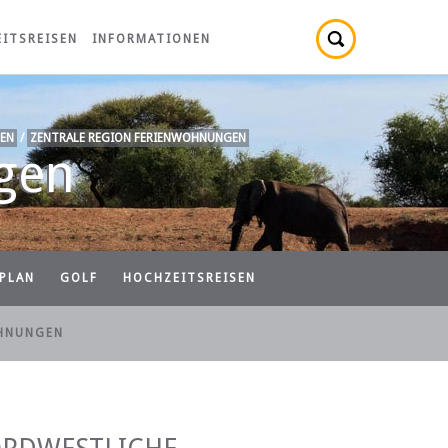
ITSREISEN
INFORMATIONEN
EN
/
ZENTRALE REGION FERIENWOHNUNGEN
gen
PLAN
GOLF
HOCHZEITSREISEN
HNUNGEN