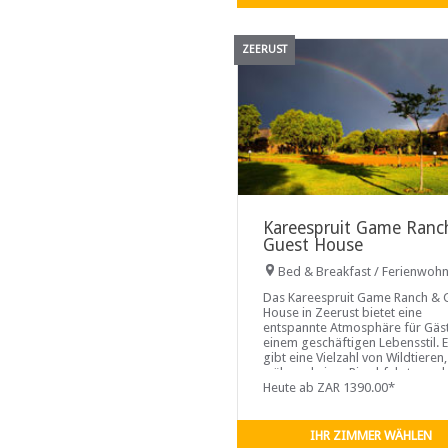
ZEERUST
Kareespruit Game Ranc
Guest House
Bed & Breakfast / Ferienwoh
Das Kareespruit Game Ranch & 
House in Zeerust bietet eine
entspannte Atmosphäre für Gäst
einem geschäftigen Lebensstil. 
gibt eine Vielzahl von Wildtieren,
während einer Pirschfahrt gese
werden können ...
Heute ab ZAR 1390.00*
IHR ZIMMER WÄHLEN