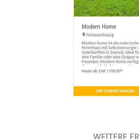
Modern Home
Ferienwohnung
Modern Home ist ein malerische
Ferienhaus mit Selbstversorger-
Unterkünften in Zeerust, ideal fü
eine Familie oder eine Gruppe v
Freunden. Modern Home verfüg
über zwei Schlafzimmer mit
Queensize-Betten. Die Küche ist 
Heute ab ZAR 1100.00*
einem 4-Platten-Herd, einer
Mikrowelle, einem Wasserkoche
einem Kühlschrank
IHR ZIMMER WÄHLEN
WEITERE E