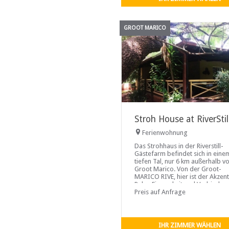
Eleganz und bietet eine
außergewöhnliche Oase für
diejenigen, die Exklusivität und 
suchen.
GROOT MARICO
Stroh House at RiverStil
Ferienwohnung
Das Strohhaus in der Riverstill-
Gästefarm befindet sich in eine
tiefen Tal, nur 6 km außerhalb v
Groot Marico. Von der Groot-
MARICO RIVE, hier ist der Akzent
Ruhe, Einsamkeit und Verbindun
der Natur. STROH House ist eine
Preis auf Anfrage
fünf
IHR ZIMMER WÄHLEN