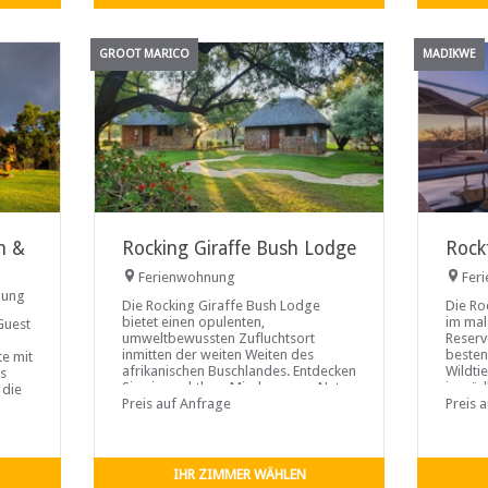
GROOT MARICO
MADIKWE
h &
Rocking Giraffe Bush Lodge
Rock
Ferienwohnung
Fer
nung
Die Rocking Giraffe Bush Lodge
Die Ro
bietet einen opulenten,
im mal
Guest
umweltbewussten Zufluchtsort
Reserv
inmitten der weiten Weiten des
beste
e mit
afrikanischen Buschlandes. Entdecken
Wildti
Es
Sie eine nahtlose Mischung aus Natur,
im süd
 die
Aufregung und Komfort mit
Preis auf Anfrage
Vielfa
Preis 
hen
Unterkünften in elegant
Flussd
eingerichteten Chalets und köstlicher
bis zu
Küche, die von unserem hauseigenen
steile
Koch zubereitet wird und sowohl
Tweede
IHR ZIMMER WÄHLEN
lokale Aromen als auch internationale
Dwarsb