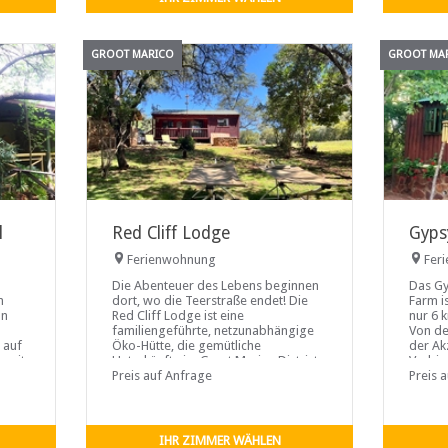
Ruhe
GROOT MARICO
GROOT MA
l
Red Cliff Lodge
Gypsy
Ferienwohnung
Fer
Die Abenteuer des Lebens beginnen
Das Gy
m
dort, wo die Teerstraße endet! Die
Farm is
on
Red Cliff Lodge ist eine
nur 6 
familiengeführte, netzunabhängige
Von de
 auf
Öko-Hütte, die gemütliche
der Ak
g mit
Unterkünfte im Great Marico District
Verbin
s von
bietet, der für seine kristallklaren
Preis auf Anfrage
Cottag
Preis 
Flüsse bekannt ist, die wohl zu den
saubersten Gewässern Südafrikas
gehören.
IHR ZIMMER WÄHLEN