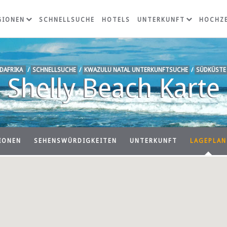
GIONEN
SCHNELLSUCHE
HOTELS
UNTERKUNFT
HOCHZE
DAFRIKA
/
SCHNELLSUCHE
/
KWAZULU NATAL UNTERKUNFTSUCHE
/
SÜDKÜSTE
Shelly Beach Karte
IONEN
SEHENSWÜRDIGKEITEN
UNTERKUNFT
LAGEPLAN