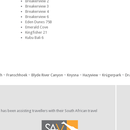
Breakerview 2
Breakerview 3
Breakerview 4
Breakerview 6
Eden Dunes 75B
Emerald Cove
Kingfisher 21
Kubu Bali 6
ch
~
Franschhoek
~
Blyde River Canyon
~
Knysna
~
Hazyview
~
Krügerpark
~
Dr
s been assisting travellers with their South African travel