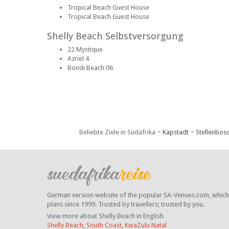
Tropical Beach Guest House
Tropical Beach Guest House
Shelly Beach Selbstversorgung
22 Mystique
Azriel 4
Bondi Beach 06
Beliebte Ziele in Südafrika ~
Kapstadt
~
Stellenbos
German version website of the popular SA-Venues.com, which ha
plans since 1999. Trusted by travellers;
trusted by you.
View more about Shelly Beach in English
Shelly Beach
,
South Coast
,
KwaZulu Natal