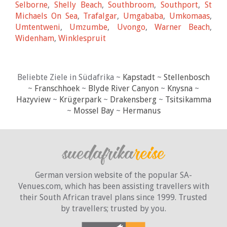
Selborne
,
Shelly Beach
,
Southbroom
,
Southport
,
St
Michaels On Sea
,
Trafalgar
,
Umgababa
,
Umkomaas
,
Umtentweni
,
Umzumbe
,
Uvongo
,
Warner Beach
,
Widenham
,
Winklespruit
Beliebte Ziele in Südafrika ~
Kapstadt
~
Stellenbosch
~
Franschhoek
~
Blyde River Canyon
~
Knysna
~
Hazyview
~
Krügerpark
~
Drakensberg
~
Tsitsikamma
~
Mossel Bay
~
Hermanus
German version website of the popular SA-
Venues.com, which has been assisting travellers with
their South African travel plans since 1999. Trusted
by travellers;
trusted by you.