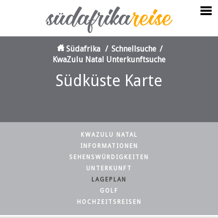
Südafrika
/
Schnellsuche
/
KwaZulu Natal Unterkunftsuche
Südküste Karte
KWAZULU NATAL
INFORMATIONEN
SEHENSWÜRDIGKEITEN
UNTERKUNFT
LAGEPLAN
GOLF
HOCHZEITSREISEN