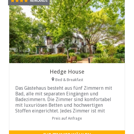
NEWLANDS
Hedge House
Bed & Breakfast
Das Gästehaus besteht aus fünf Zimmern mit
Bad, alle mit separaten Eingängen und
Badezimmern. Die Zimmer sind komfortabel
mit luxuriösen Betten und hochwertigen
Stoffen eingerichtet. Jedes Zimmer ist mit
einem Kühlschrank, einer Mikrowelle und
Preis auf Anfrage
einem Wasserkocher ausgestattet und mit
Grundnahrungsmitteln für Tee und Kaffee
ausgestattet.