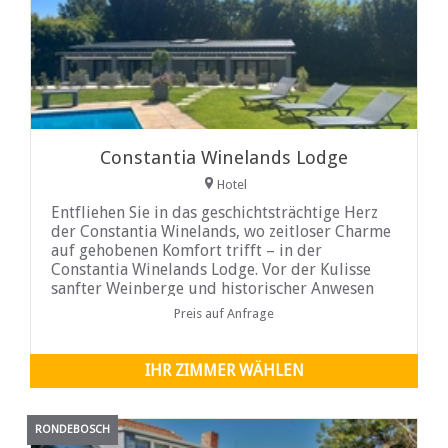
Constantia Winelands Lodge
Hotel
Entfliehen Sie in das geschichtsträchtige Herz
der Constantia Winelands, wo zeitloser Charme
auf gehobenen Komfort trifft – in der
Constantia Winelands Lodge. Vor der Kulisse
sanfter Weinberge und historischer Anwesen
bietet dieses elegante Refugium eine Oase der
Preis auf Anfrage
Ruhe und Eleganz, nur einen kurzen
Spaziergang von vier der berühmtesten
Weingüter des Kaps entfernt: Groot Constantia,
IHR ZIMMER WÄHLEN
Klein Constantia, Buitenverwachting und
Constantia Uitsig.
RONDEBOSCH