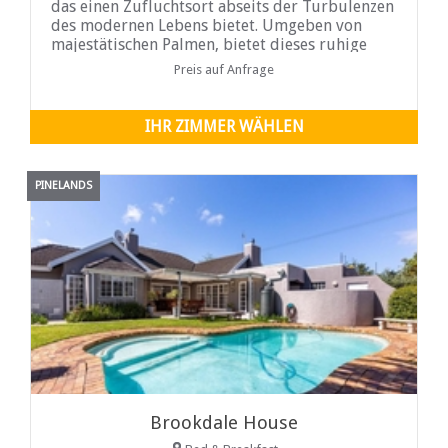
das einen Zufluchtsort abseits der Turbulenzen
des modernen Lebens bietet. Umgeben von
majestätischen Palmen, bietet dieses ruhige
Refugium einen Blick auf die herrlichen
Preis auf Anfrage
Constantiaberge und den Blick auf die "Zwölf
Apostel" und den "Tafelberg".
IHR ZIMMER WÄHLEN
PINELANDS
Brookdale House