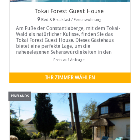
Tokai Forest Guest House
Bed & Breakfast / Ferienwohnung
Am Fuße der Constantiaberge, mit dem Tokai-
Wald als natürlicher Kulisse, finden Sie das
Tokai Forest Guest House. Dieses Gästehaus
bietet eine perfekte Lage, um die
nahegelegenen Sehenswürdigkeiten in den
südlichen Vororten von Kapstadt zu erkunden.
Preis auf Anfrage
Unsere Suiten und Zimmer sind mit
hochwertigem Dekor ausgestattet und bieten
Klimaanlage und Smart-TVs mit
IHR ZIMMER WÄHLEN
PINELANDS