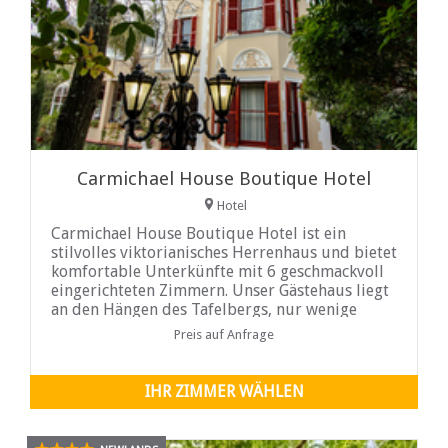
Carmichael House Boutique Hotel
Hotel
Carmichael House Boutique Hotel ist ein
stilvolles viktorianisches Herrenhaus und bietet
komfortable Unterkünfte mit 6 geschmackvoll
eingerichteten Zimmern. Unser Gästehaus liegt
an den Hängen des Tafelbergs, nur wenige
Gehminuten von der University of Cape Town
Preis auf Anfrage
(UCT) entfernt. Das Carmichael Guesthouse
befindet sich 15
IHR ZIMMER WÄHLEN