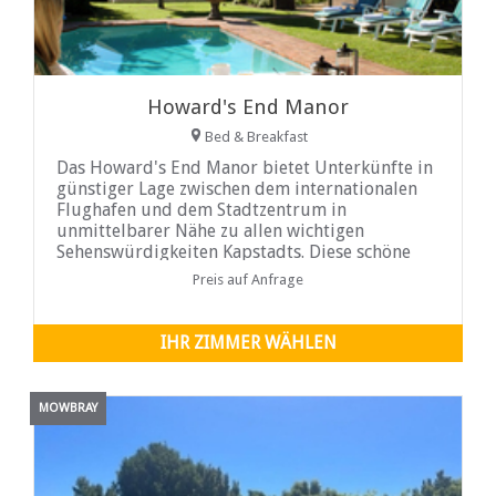
Howard's End Manor
Bed & Breakfast
Das Howard's End Manor bietet Unterkünfte in
günstiger Lage zwischen dem internationalen
Flughafen und dem Stadtzentrum in
unmittelbarer Nähe zu allen wichtigen
Sehenswürdigkeiten Kapstadts. Diese schöne
Pension im kapholländischen Stil befindet sich
Preis auf Anfrage
in einer ruhigen Umgebung mit Blick auf einen
Park im Herzen des zentral gelegenen Vororts
Pinelands...
IHR ZIMMER WÄHLEN
MOWBRAY