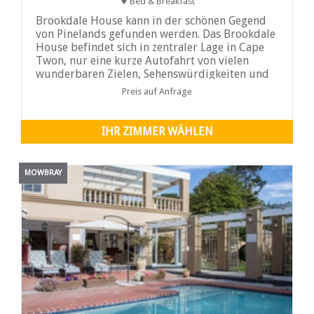
Bed & Breakfast
Brookdale House kann in der schönen Gegend
von Pinelands gefunden werden. Das Brookdale
House befindet sich in zentraler Lage in Cape
Twon, nur eine kurze Autofahrt von vielen
wunderbaren Zielen, Sehenswürdigkeiten und
lokalen Annehmlichkeiten entfernt. Pinelands
Preis auf Anfrage
ist bekannt für...
IHR ZIMMER WÄHLEN
MOWBRAY