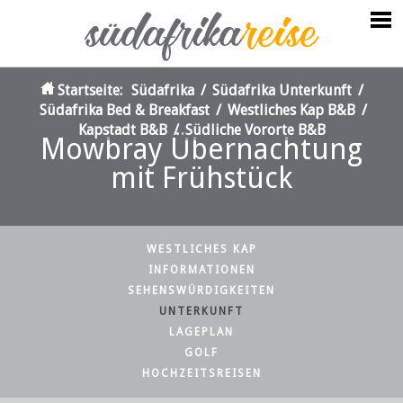
Startseite:
Südafrika
/
Südafrika Unterkunft
/
Südafrika Bed & Breakfast
/
Westliches Kap B&B
/
Kapstadt B&B
/
Südliche Vororte B&B
Mowbray Übernachtung
mit Frühstück
WESTLICHES KAP
INFORMATIONEN
SEHENSWÜRDIGKEITEN
UNTERKUNFT
LAGEPLAN
GOLF
HOCHZEITSREISEN