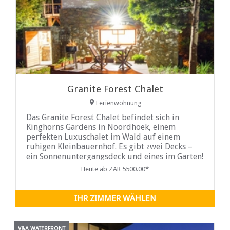
Granite Forest Chalet
Ferienwohnung
Das Granite Forest Chalet befindet sich in
Kinghorns Gardens in Noordhoek, einem
perfekten Luxuschalet im Wald auf einem
ruhigen Kleinbauernhof. Es gibt zwei Decks –
ein Sonnenuntergangsdeck und eines im Garten!
Vollständige Strom- und Wasser-Backup-
Heute ab ZAR 5500.00*
Systeme vorhanden!
IHR ZIMMER WÄHLEN
V&A WATERFRONT