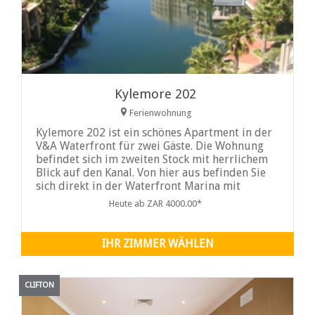
Kylemore 202
Ferienwohnung
Kylemore 202 ist ein schönes Apartment in der
V&A Waterfront für zwei Gäste. Die Wohnung
befindet sich im zweiten Stock mit herrlichem
Blick auf den Kanal. Von hier aus befinden Sie
sich direkt in der Waterfront Marina mit
einfachem Zugang zur V&A Waterfront, dem
Heute ab ZAR 4000.00*
CTICC, Kapstadt Zentrum mit all seinen
herrlichen Restaurants, Geschäften und
Nachtleben, Top-Attraktionen und dem Strand.
IHR ZIMMER WÄHLEN
CLIFTON