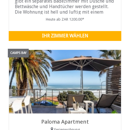
gibt ein separates Badezimmer mit Dusche und
Bettwäsche und Handtücher werden gestellt.
Die Wohnung ist hell und luftig mit einem
atemberaubenden Wohnbereich mit einer
Heute ab ZAR 1200.00*
Eckcouch, zwei Sitzen und ...
IHR ZIMMER WÄHLEN
CAMPS BAY
Paloma Apartment
Ferienwohnung