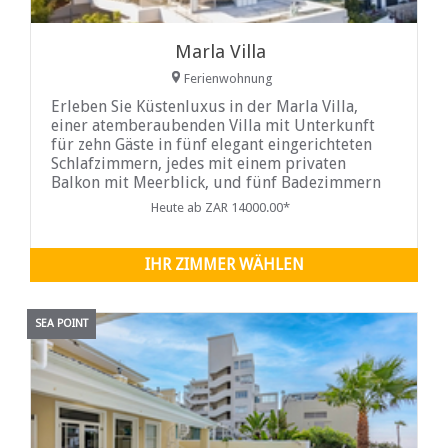
Marla Villa
Ferienwohnung
Erleben Sie Küstenluxus in der Marla Villa,
einer atemberaubenden Villa mit Unterkunft
für zehn Gäste in fünf elegant eingerichteten
Schlafzimmern, jedes mit einem privaten
Balkon mit Meerblick, und fünf Badezimmern
für Komfort und Privatsphäre. Verwöhnen Sie
Heute ab ZAR 14000.00*
sich im Freien im Whirlpool auf dem Balkon
oder nehmen Sie ein Bad im glitzernden Pool –
alles mit atemberaubendem Meerblick.
IHR ZIMMER WÄHLEN
SEA POINT