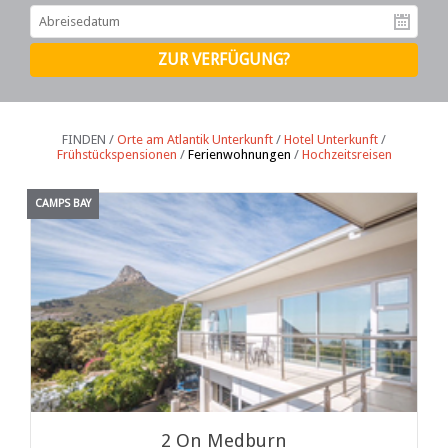
Ab
FINDEN /
Orte am Atlantik Unterkunft
/
Hotel Unterkunft
/
Frühstückspensionen
/
Ferienwohnungen
/
Hochzeitsreisen
CAMPS BAY
2 On Medburn