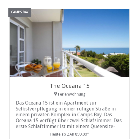
CAMPS BAY
The Oceana 15
Ferienwohnung
Das Oceana 15 ist ein Apartment zur
Selbstverpflegung in einer ruhigen Straße in
einem privaten Komplex in Camps Bay. Das
Oceana 15 verfügt über zwei Schlafzimmer. Das
erste Schlafzimmer ist mit einem Queensize-
Bett ausgestattet und öffnet sich auf den
Heute ab ZAR 899.00*
Balkon mit Meerblick. Die offene Küche ist