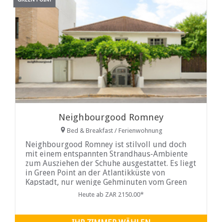
Neighbourgood Romney
Bed & Breakfast / Ferienwohnung
Neighbourgood Romney ist stilvoll und doch
mit einem entspannten Strandhaus-Ambiente
zum Ausziehen der Schuhe ausgestattet. Es liegt
in Green Point an der Atlantikküste von
Kapstadt, nur wenige Gehminuten vom Green
Point Park und dem Kapstadt-Stadion entfernt
Heute ab ZAR 2150.00*
der besten Food- und Lifestyle-Destinationen
Kapstadts.