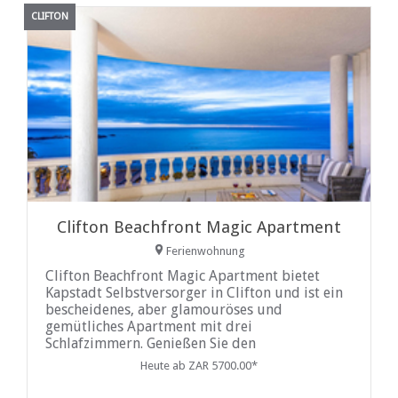
CLIFTON
Clifton Beachfront Magic Apartment
Ferienwohnung
Clifton Beachfront Magic Apartment bietet
Kapstadt Selbstversorger in Clifton und ist ein
bescheidenes, aber glamouröses und
gemütliches Apartment mit drei
Schlafzimmern. Genießen Sie den
uneingeschränkten Blick auf das Meer von
Heute ab ZAR 5700.00*
jedem Punkt im Haus oder von der
geschwungenen Terrasse, von der aus Sie den