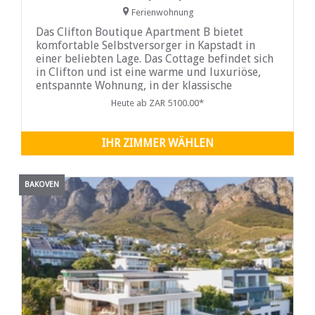
Ferienwohnung
Das Clifton Boutique Apartment B bietet
komfortable Selbstversorger in Kapstadt in
einer beliebten Lage. Das Cottage befindet sich
in Clifton und ist eine warme und luxuriöse,
entspannte Wohnung, in der klassische
Architektur nahtlos mit zeitgenössischem
Heute ab ZAR 5100.00*
Glamour zusammentrifft.
IHR ZIMMER WÄHLEN
BAKOVEN