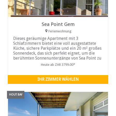
Sea Point Gem
Ferienwohnung
Dieses geräumige Apartment mit 3
Schlafzimmern bietet eine voll ausgestattete
Küche, sichere Parkplätze und ein 20 m² großes
Sonnendeck, das sich perfekt eignet, um die
berühmten Sonnenuntergänge von Sea Point zu
genießen. Es wurde als einladendes zweites
Heute ab ZAR 3799.00*
Zuhause konzipiert und bietet allen nötigen
Komfort für einen angenehmen Aufenthalt in
Kapstadt.
IHR ZIMMER WÄHLEN
HOUT BAY