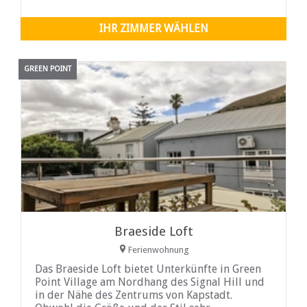
komplett ausgestattet mit Herd und Backofen,
Kühlschrank, Mikrowelle sowie Tee- und
IHR ZIMMER WÄHLEN
Kaffeezubehör. Ihre Mahlzeiten können Sie dort
genießen
GREEN POINT
Braeside Loft
Ferienwohnung
Das Braeside Loft bietet Unterkünfte in Green
Point Village am Nordhang des Signal Hill und
in der Nähe des Zentrums von Kapstadt.