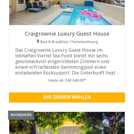
Craigrownie Luxury Guest House
Bed & Breakfast / Ferienwohnung
Das Craigrownie Luxury Guest House im
lebhaften Viertel Sea Point bietet mit sechs
geschmackvoll eingerichteten Zimmern und
einem erfrischenden Swimmingpool einen
einladenden Rückzugsort. Die Unterkunft liegt
nur 10 Fahrminuten vom Two Oceans
Heute ab ZAR 640.00*
Aquarium entfernt und ist somit ein idealer
Ausgangspunkt für die Erkundung der lokalen
Sehenswürdigkeiten.
IHR ZIMMER WÄHLEN
NOORDHOEK