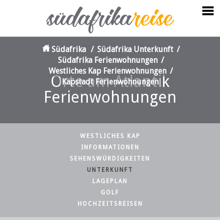
Südafrika
/
Südafrika Unterkunft
/
Südafrika Ferienwohnungen
/
Westliches Kap Ferienwohnungen
/
Orte am Atlantik
Kapstadt Ferienwohnungen
Ferienwohnungen
WESTLICHES KAP
INFORMATIONEN
SEHENSWÜRDIGKEITEN
UNTERKUNFT
LAGEPLAN
GOLF
HOCHZEITSREISEN