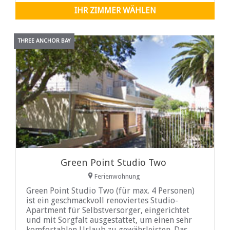
Blick auf das Meer bis in die beeindruckende
IHR ZIMMER WÄHLEN
Bergkette der Zwölf Apostel haben.
THREE ANCHOR BAY
Green Point Studio Two
Ferienwohnung
Green Point Studio Two (für max. 4 Personen)
ist ein geschmackvoll renoviertes Studio-
Apartment für Selbstversorger, eingerichtet
und mit Sorgfalt ausgestattet, um einen sehr
komfortablen Urlaub zu gewährleisten. Das