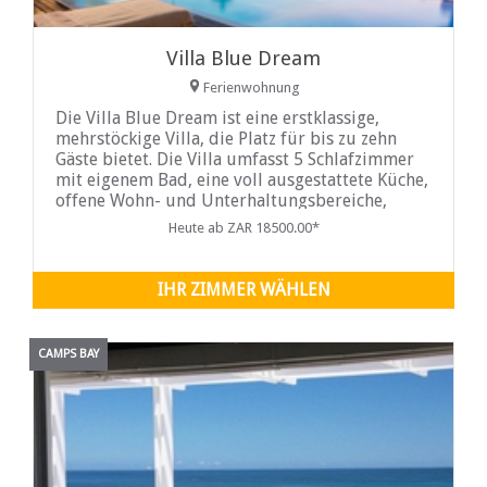
Villa Blue Dream
Ferienwohnung
Die Villa Blue Dream ist eine erstklassige,
mehrstöckige Villa, die Platz für bis zu zehn
Gäste bietet. Die Villa umfasst 5 Schlafzimmer
mit eigenem Bad, eine voll ausgestattete Küche,
offene Wohn- und Unterhaltungsbereiche,
Aufzüge und eine Vielzahl anderer
Heute ab ZAR 18500.00*
Luxuseinrichtungen für anspruchsvolle Gäste.
IHR ZIMMER WÄHLEN
CAMPS BAY