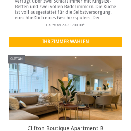
verfügt über zwei Schlafzimmer mit Kingsize-
Betten und zwei vollen Badezimmern. Die Küche
ist voll ausgestattet für die Selbstversorgung,
einschließlich eines Geschirrspülers. Der
Wohnbereich ist offen und umfasst einen
Heute ab ZAR 3700.00*
großen Esstisch, Lounge Möbel und einen
Fernseher mit
IHR ZIMMER WÄHLEN
CLIFTON
Clifton Boutique Apartment B