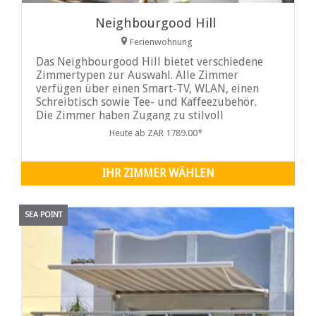
Neighbourgood Hill
Ferienwohnung
Das Neighbourgood Hill bietet verschiedene
Zimmertypen zur Auswahl. Alle Zimmer
verfügen über einen Smart-TV, WLAN, einen
Schreibtisch sowie Tee- und Kaffeezubehör.
Die Zimmer haben Zugang zu stilvoll
eingerichteten Gemeinschaftsräumen,
Heute ab ZAR 1789.00*
darunter eine Küche, die mit Mikrowelle,
Geschirrspüler
IHR ZIMMER WÄHLEN
SEA POINT