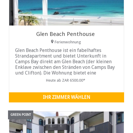
Glen Beach Penthouse
Ferienwohnung
Glen Beach Penthouse ist ein fabelhaftes
Strandapartment und bietet Unterkunft in
Camps Bay direkt am Glen Beach (der kleinen
Enklave zwischen den Stränden von Camps Bay
und Clifton). Die Wohnung bietet eine
atemberaubende Aussicht und Lage, alles nur
Heute ab ZAR 6500.00*
wenige Gehminuten von der berühmten
Restaurantmeile entfernt. Das ist wirklich das
Paradies vom Feinsten.
IHR ZIMMER WÄHLEN
GREEN POINT