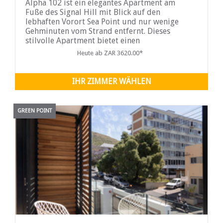
Alpha 102 ist ein elegantes Apartment am
Fuße des Signal Hill mit Blick auf den
lebhaften Vorort Sea Point und nur wenige
Gehminuten vom Strand entfernt. Dieses
stilvolle Apartment bietet einen
atemberaubenden Blick auf das Meer und
Heute ab ZAR 3620.00*
spektakuläre Sonnenuntergänge und ist der
ideale Ort für einen erholsamen Urlaub an der
Küste. Es bietet Platz für bis zu vier Gäste und
IHR ZIMMER WÄHLEN
verfügt über
GREEN POINT