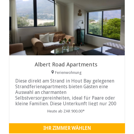
Albert Road Apartments
Ferienwohnung
Diese direkt am Strand in Hout Bay gelegenen
Strandferienapartments bieten Gästen eine
Auswahl an charmanten
Selbstversorgereinheiten, ideal für Paare oder
kleine Familien. Diese Unterkunft liegt nur 200
Meter von Mariners Wharf entfernt und bietet
Heute ab ZAR 900.00*
einen atemberaubenden Blick auf die
IHR ZIMMER WÄHLEN