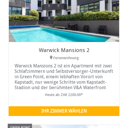
Warwick Mansions 2
Ferienwohnung
Warwick Mansions 2 ist ein Apartment mit zwei
Schlafzimmern und Selbstversorger-Unterkunft
in Green Point, einem lebhaften Vorort von
Kapstadt, nur wenige Schritte vom Kapstadt-
Stadion und der berühmten V&A Waterfront
entfernt. Es verfügt über zwei Schlafzimmer,
Heute ab ZAR 2200.00*
die mit einem Kingsize-Bett und einem
Queensize-Bett ausgestattet sind. Das moderne
Gemeinschaftsbad ist mit einer
IHR ZIMMER WÄHLEN
GREEN POINT