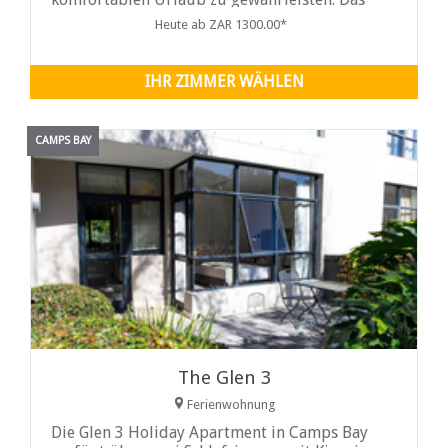
Studio liegt zentral an der Atlantikküste in
Heute ab ZAR 1300.00*
Bezug auf die ...
IHR ZIMMER WÄHLEN
CAMPS BAY
The Glen 3
Ferienwohnung
Die Glen 3 Holiday Apartment in Camps Bay