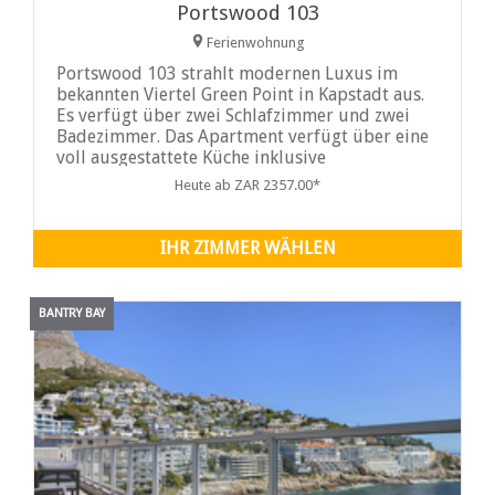
Portswood 103
Ferienwohnung
Portswood 103 strahlt modernen Luxus im
bekannten Viertel Green Point in Kapstadt aus.
Es verfügt über zwei Schlafzimmer und zwei
Badezimmer. Das Apartment verfügt über eine
voll ausgestattete Küche inklusive
Waschmaschine. Der Essbereich bietet bequem
Heute ab ZAR 2357.00*
Platz für vier Personen und der gemütliche
Wohnbereich verfügt über einen
Flachbildfernseher und führt auf einen Balkon
IHR ZIMMER WÄHLEN
mit Gartenmöbeln, wo Sie Ihre Zeit verbringen
können
BANTRY BAY