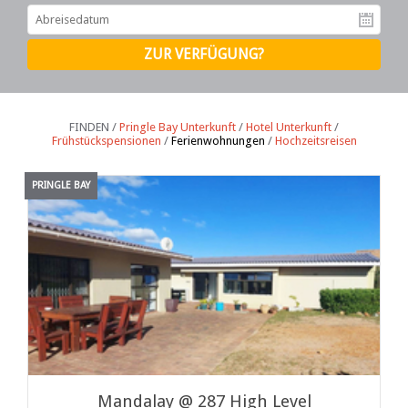
Ab
FINDEN /
Pringle Bay Unterkunft
/
Hotel Unterkunft
/
Frühstückspensionen
/
Ferienwohnungen
/
Hochzeitsreisen
PRINGLE BAY
Mandalay @ 287 High Level