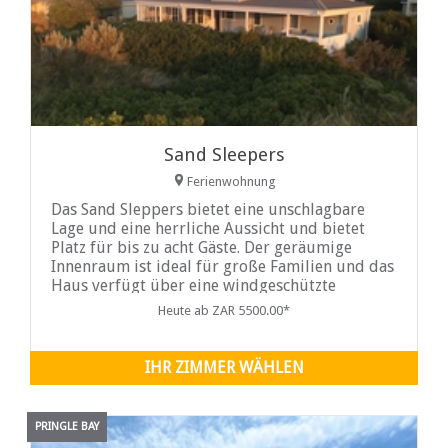
Sand Sleepers
Ferienwohnung
Das Sand Sleppers bietet eine unschlagbare
Lage und eine herrliche Aussicht und bietet
Platz für bis zu acht Gäste. Der geräumige
Innenraum ist ideal für große Familien und das
Haus verfügt über eine windgeschützte
Terrasse für sommerliche Unterhaltung und
Heute ab ZAR 5500.00*
einen Kamin für den Winter ...
IHR ZIMMER WÄHLEN
PRINGLE BAY