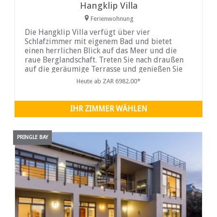
Hangklip Villa
Ferienwohnung
Die Hangklip Villa verfügt über vier
Schlafzimmer mit eigenem Bad und bietet
einen herrlichen Blick auf das Meer und die
raue Berglandschaft. Treten Sie nach draußen
auf die geräumige Terrasse und genießen Sie
einen entspannteren Aufenthalt mit toller
Heute ab ZAR 6982.00*
Aussicht. Die offene Küche bietet ein herrliches
Kocherlebnis mit Blick auf die malerischen
Berge im Hintergrund. Der Wohnbereich
IHR ZIMMER WÄHLEN
verfügt über
PRINGLE BAY