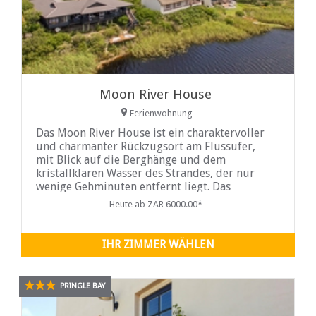
Moon River House
Ferienwohnung
Das Moon River House ist ein charaktervoller
und charmanter Rückzugsort am Flussufer,
mit Blick auf die Berghänge und dem
kristallklaren Wasser des Strandes, der nur
wenige Gehminuten entfernt liegt. Das
Holzhaus verfügt über drei Schlafzimmer und
Heute ab ZAR 6000.00*
bietet Platz für bis zu sechs Gäste. Die Küche
ist komplett für Selbstversorger ausgestattet,
die Terrasse verfügt über Gartenmöbel und
IHR ZIMMER WÄHLEN
einen eingebauten Grill. Dies führt zu einem
Steg am Flussufer.
PRINGLE BAY