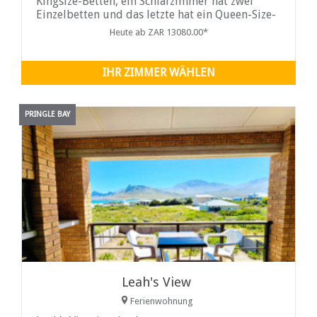
Kingsize-Betten, ein Schlafzimmer hat zwei
Einzelbetten und das letzte hat ein Queen-Size-
Bett. Einige der Schlafzimmer öffnen sich auf
Heute ab ZAR 13080.00*
den Garten und die anderen öffnen sich auf die
Terrasse.
IHR ZIMMER WÄHLEN
PRINGLE BAY
Leah's View
Ferienwohnung