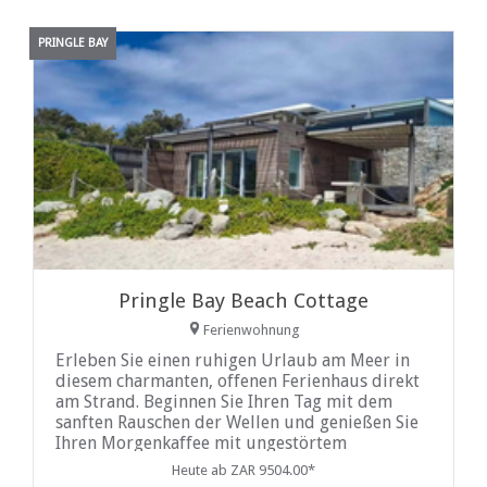
PRINGLE BAY
Pringle Bay Beach Cottage
Ferienwohnung
Erleben Sie einen ruhigen Urlaub am Meer in
diesem charmanten, offenen Ferienhaus direkt
am Strand. Beginnen Sie Ihren Tag mit dem
sanften Rauschen der Wellen und genießen Sie
Ihren Morgenkaffee mit ungestörtem
Meerblick. Entspannen Sie sich anschließend
Heute ab ZAR 9504.00*
beim Sonnenuntergang.