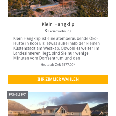
Klein Hangklip
Ferienwohnung
Klein Hangklip ist eine atemberaubende Öko-
Hütte in Rooi Els, etwas außerhalb der kleinen
Küstenstadt am Westkap. Obwohl es weiter im
Landesinneren liegt, sind Sie nur wenige
Minuten vom Dorfzentrum und den
atemberaubenden Stränden entfernt. Das
Heute ab ZAR 5177.00*
Ferienhaus Klein Hangklip in Rooi Els verfügt
über zwei
IHR ZIMMER WÄHLEN
PRINGLE BAY