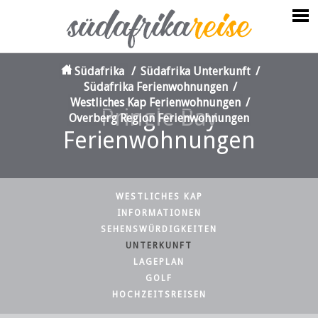
Südafrika
/
Südafrika Unterkunft
/
Südafrika Ferienwohnungen
/
Westliches Kap Ferienwohnungen
/
Pringle Bay
Overberg Region Ferienwohnungen
Ferienwohnungen
WESTLICHES KAP
INFORMATIONEN
SEHENSWÜRDIGKEITEN
UNTERKUNFT
LAGEPLAN
GOLF
HOCHZEITSREISEN