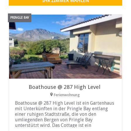
IHR ZIMMER WÄHLEN
PRINGLE BAY
Boathouse @ 287 High Level
Ferienwohnung
Boathouse @ 287 High Level ist ein Gartenhaus
mit Unterkünften in der Pringle Bay entlang
einer ruhigen Stadtstraße, die von den
umliegenden Bergen von Pringle Bay
unterstützt wird. Das Cottage ist ein
Gartenhaus mit einem Schlafzimmer, das zwei