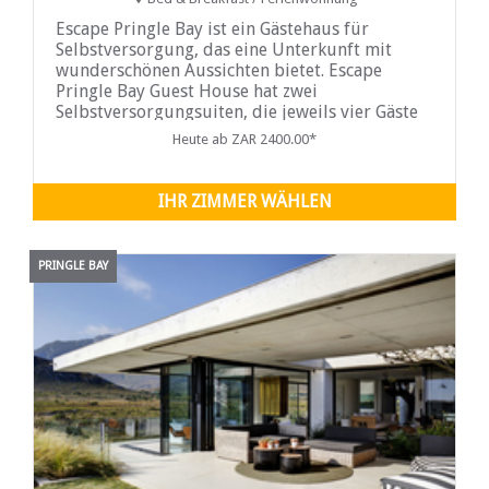
Escape Pringle Bay ist ein Gästehaus für
Selbstversorgung, das eine Unterkunft mit
wunderschönen Aussichten bietet. Escape
Pringle Bay Guest House hat zwei
Selbstversorgungsuiten, die jeweils vier Gäste
schlafen. Jedes Gerät verfügt über ein
Heute ab ZAR 2400.00*
Badezimmer, einen Sitzbereich und eine gut
ausgestattete Küche. Die Lounge
IHR ZIMMER WÄHLEN
PRINGLE BAY