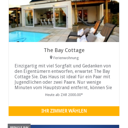
The Bay Cottage
Ferienwohnung
Einzigartig mit viel Sorgfalt und Gedanken von
den Eigentümern entworfen, erwartet The Bay
Cottage Sie. Das Haus ist ideal für ein Paar mit
Jugendlichen oder zwei Paare. Nur wenige
Minuten vom Hauptstrand entfernt, können Sie
auf der Terrasse sitzen und dem Rauschen der
Heute ab ZAR 2000.00*
Wellen lauschen, während Sie die Aussicht auf
die umliegenden Berge genießen ...
IHR ZIMMER WÄHLEN
PRINGLE BAY