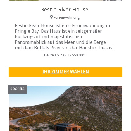
Restio River House
Ferienwohnung
Restio River House ist eine Ferienwohnung in
Pringle Bay. Das Haus ist ein zeitgemäßer
Rückzugsort mit majestätischen
Panoramablick auf das Meer und die Berge
mit dem Buffels River vor der Haustür. Dies ist
der perfekte Ort, um einen Küstenurlaub zu
Heute ab ZAR 12550.00*
genießen, nur ein paar Minuten ...
IHR ZIMMER WÄHLEN
ROOI ELS