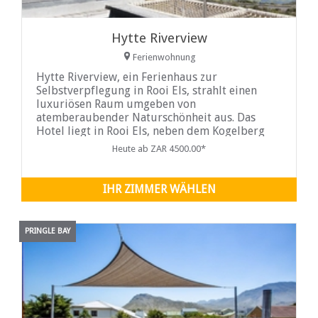
Hytte Riverview
Ferienwohnung
Hytte Riverview, ein Ferienhaus zur
Selbstverpflegung in Rooi Els, strahlt einen
luxuriösen Raum umgeben von
atemberaubender Naturschönheit aus. Das
Hotel liegt in Rooi Els, neben dem Kogelberg
Biosphärenreservat, einem Naturschutzgebiet,
Heute ab ZAR 4500.00*
im Westkap. Sie werden die unvergleichliche
Schönheit der Aussicht auf die Berge,
nahegelegene Flüsse, wunderschöne
IHR ZIMMER WÄHLEN
PRINGLE BAY