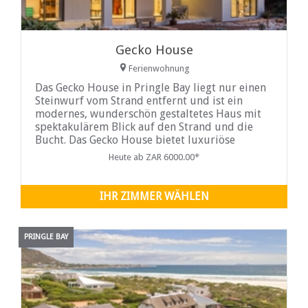
Gecko House
Ferienwohnung
Das Gecko House in Pringle Bay liegt nur einen
Steinwurf vom Strand entfernt und ist ein
modernes, wunderschön gestaltetes Haus mit
spektakulärem Blick auf den Strand und die
Bucht. Das Gecko House bietet luxuriöse
Unterkünfte und ist ein perfektes Urlaubsziel
Heute ab ZAR 6000.00*
für eine große Familie oder ...
IHR ZIMMER WÄHLEN
PRINGLE BAY