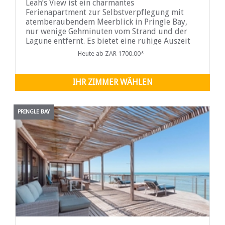
Leah’s View ist ein charmantes
Ferienapartment zur Selbstverpflegung mit
atemberaubendem Meerblick in Pringle Bay,
nur wenige Gehminuten vom Strand und der
Lagune entfernt. Es bietet eine ruhige Auszeit
am Meer und wird vollständig mit
Heute ab ZAR 1700.00*
Solarenergie betrieben, was einen
nachhaltigeren Aufenthalt ermöglicht.
IHR ZIMMER WÄHLEN
PRINGLE BAY