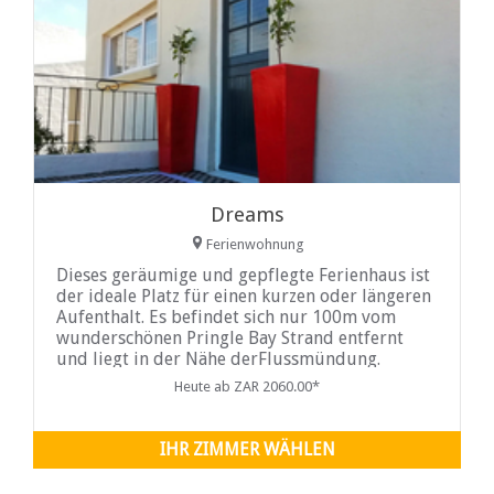
Dreams
Ferienwohnung
Dieses geräumige und gepflegte Ferienhaus ist
der ideale Platz für einen kurzen oder längeren
Aufenthalt. Es befindet sich nur 100m vom
wunderschönen Pringle Bay Strand entfernt
und liegt in der Nähe derFlussmündung.
Dreams bietet eine 3 Sterne Selbstversorger ...
Heute ab ZAR 2060.00*
IHR ZIMMER WÄHLEN