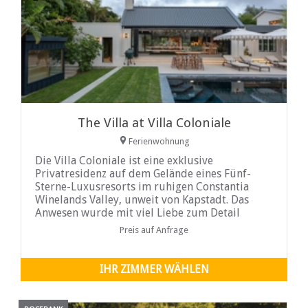
The Villa at Villa Coloniale
Ferienwohnung
Die Villa Coloniale ist eine exklusive
Privatresidenz auf dem Gelände eines Fünf-
Sterne-Luxusresorts im ruhigen Constantia
Winelands Valley, unweit von Kapstadt. Das
Anwesen wurde mit viel Liebe zum Detail
gestaltet und bietet großzügige Innenräume
Preis auf Anfrage
sowie einen atemberaubenden Bergblick für
einen entspannten und unbeschwerten
Lebensstil.
IHR ZIMMER WÄHLEN