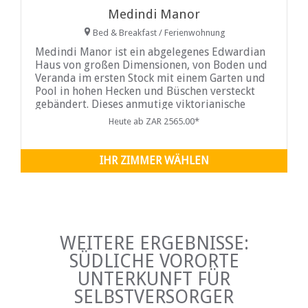
Medindi Manor
Bed & Breakfast / Ferienwohnung
Medindi Manor ist ein abgelegenes Edwardian
Haus von großen Dimensionen, von Boden und
Veranda im ersten Stock mit einem Garten und
Pool in hohen Hecken und Büschen versteckt
gebändert. Dieses anmutige viktorianische
Haus wurde in den späten 1890er Jahren
Heute ab ZAR 2565.00*
erbaut und ist ideal für Urlauber und
Geschäftsreisende
IHR ZIMMER WÄHLEN
WEITERE ERGEBNISSE:
SÜDLICHE VORORTE
UNTERKUNFT FÜR
SELBSTVERSORGER