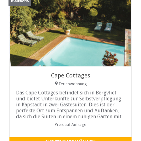
ROSEBANK
Cape Cottages
Ferienwohnung
Das Cape Cottages befindet sich in Bergvliet
und bietet Unterkünfte zur Selbstverpflegung
in Kapstadt in zwei Gästesuiten. Dies ist der
perfekte Ort zum Entspannen und Auftanken,
da sich die Suiten in einem ruhigen Garten mit
wunderschönen Bäumen und viel Vogelwelt
Preis auf Anfrage
befinden.