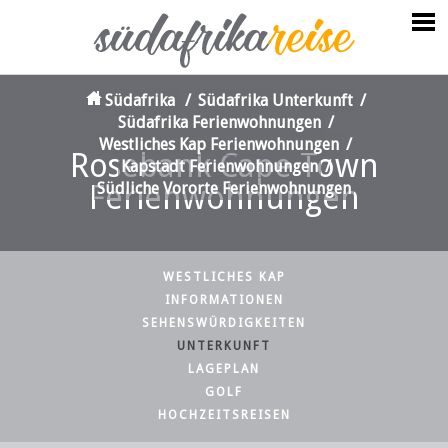
Südafrika
/
Südafrika Unterkunft
/
Südafrika Ferienwohnungen
/
Westliches Kap Ferienwohnungen
/
Rosebank Cape Town
Kapstadt Ferienwohnungen
/
Ferienwohnungen
Südliche Vororte Ferienwohnungen
WESTLICHES KAP
INFORMATIONEN
SEHENSWÜRDIGKEITEN
UNTERKUNFT
LAGEPLAN
GOLF
HOCHZEITSREISEN