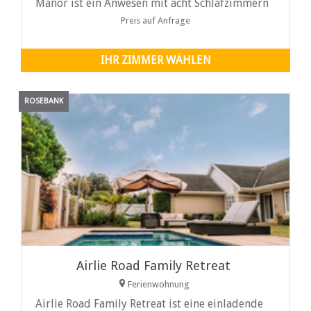
Manor ist ein Anwesen mit acht Schlafzimmern
und bietet Selbstversorger-Studio-Apartments
Preis auf Anfrage
mit modernem Ambiente im Herzen der
südlichen Vororte von Kapstadt.
IHR ZIMMER WÄHLEN
ROSEBANK
Airlie Road Family Retreat
Ferienwohnung
Airlie Road Family Retreat ist eine einladende