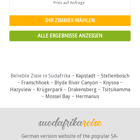
Menschenmenge zu entspannen
Preis auf Anfrage
IHR ZIMMER WÄHLEN
ALLE ERGEBNISSE ANZEIGEN
Beliebte Ziele in Südafrika ~
Kapstadt
~
Stellenbosch
~
Franschhoek
~
Blyde River Canyon
~
Knysna
~
Hazyview
~
Krügerpark
~
Drakensberg
~
Tsitsikamma
~
Mossel Bay
~
Hermanus
German version website of the popular SA-