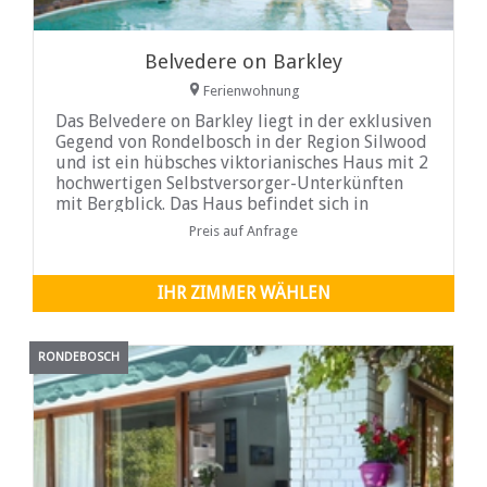
Belvedere on Barkley
Ferienwohnung
Das Belvedere on Barkley liegt in der exklusiven
Gegend von Rondelbosch in der Region Silwood
und ist ein hübsches viktorianisches Haus mit 2
hochwertigen Selbstversorger-Unterkünften
mit Bergblick. Das Haus befindet sich in
zentraler Lage mit einfachem Zugang zu den
Preis auf Anfrage
Autobahnen ...
IHR ZIMMER WÄHLEN
RONDEBOSCH