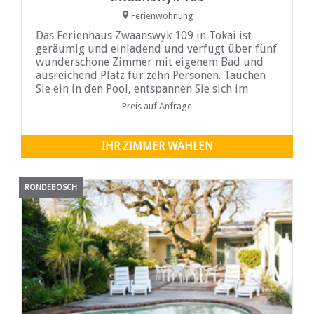
Ferienwohnung
Das Ferienhaus Zwaanswyk 109 in Tokai ist
geräumig und einladend und verfügt über fünf
wunderschöne Zimmer mit eigenem Bad und
ausreichend Platz für zehn Personen. Tauchen
Sie ein in den Pool, entspannen Sie sich im
sprudelnden Whirlpool, spielen Sie Klavier,
Preis auf Anfrage
schwitzen Sie im Fitnessstudio und genießen
Sie Blockbuster-Filme im Kinoraum. Sie können
sich auch bei einer Partie Billard oder
IHR ZIMMER WÄHLEN
Tischtennis messen.
RONDEBOSCH