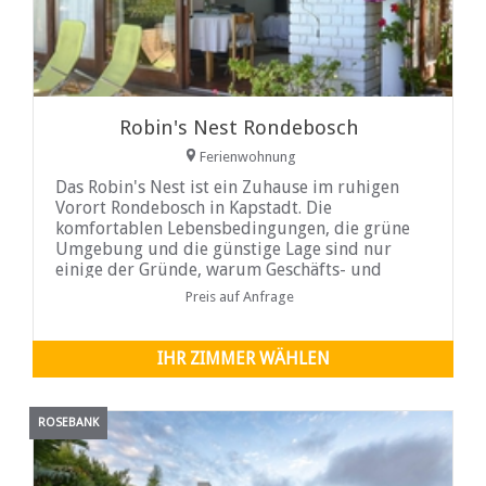
Robin's Nest Rondebosch
Ferienwohnung
Das Robin's Nest ist ein Zuhause im ruhigen
Vorort Rondebosch in Kapstadt. Die
komfortablen Lebensbedingungen, die grüne
Umgebung und die günstige Lage sind nur
einige der Gründe, warum Geschäfts- und
Urlaubsreisende in Robins Nest zurückkehren.
Preis auf Anfrage
IHR ZIMMER WÄHLEN
ROSEBANK