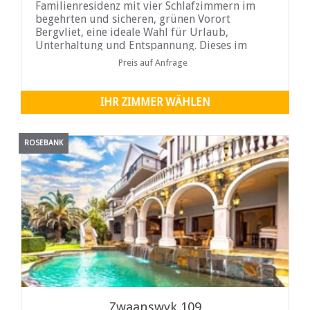
Familienresidenz mit vier Schlafzimmern im
begehrten und sicheren, grünen Vorort
Bergvliet, eine ideale Wahl für Urlaub,
Unterhaltung und Entspannung. Dieses im
Constantia Valley gelegene Ferienhaus verfügt
Preis auf Anfrage
über vier Schlafzimmer, zwei Badezimmer, ein
Wohnzimmer mit einem warmen Kamin und
einen Kinderspielbereich.
IHR ZIMMER WÄHLEN
ROSEBANK
Zwaanswyk 109