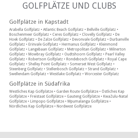
GOLFPLÄTZE UND CLUBS
Golfplätze in Kapstadt
Arabella Golfplatz
•
Atlantic Beach Golfplatz
•
Bellville Golfplatz
•
Boschenmeer Golfplatz
•
Ceres Golfplatz
•
Clovelly Golfplatz
•
De
Hoek Golfplatz
•
De Zalze Golfplatz
•
Devonvale Golfplatz
•
Durbanville
Golfplatz
•
Erinvale Golfplatz
•
Hermanus Golfplatz
•
Kleinmond
Golfplatz
•
Langebaan Golfplatz
•
Metropolitan Golfplatz
•
Milnerton
Golfplatz
•
Mowbray Golfplatz
•
Oudtshoorn Golfplatz
•
Pearl Valley
Golfplatz
•
Robertson Golfplatz
•
Rondebosch Golfplatz
•
Royal Cape
Golfplatz
•
Shelley Point Golfplatz
•
Somerset West Golfplatz
•
Steenberg Golfplatz
•
Stellenbosch Golfplatz
•
Strand Golfplatz
•
Swellendam Golfplatz
•
Westlake Golfplatz
•
Worcester Golfplatz
Golfplätze in Südafrika
Westliches Kap Golfplätze
•
Garden Route Golfplätze
•
Östliches Kap
Golfplätze
•
Freistaat Golfplätze
•
Gauteng Golfplätze
•
KwaZulu-Natal
Golfplätze
•
Limpopo Golfplätze
•
Mpumalanga Golfplätze
•
Nördliches Kap Golfplätze
•
Nordwest Golfplätze