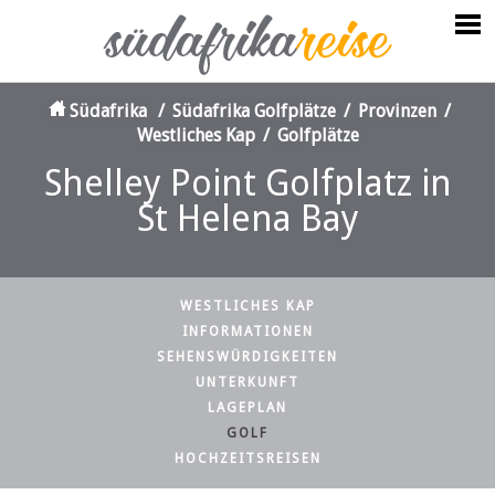
Südafrika
/
Südafrika Golfplätze
/
Provinzen
/
Westliches Kap
/
Golfplätze
Shelley Point Golfplatz in
St Helena Bay
WESTLICHES KAP
INFORMATIONEN
SEHENSWÜRDIGKEITEN
UNTERKUNFT
LAGEPLAN
GOLF
HOCHZEITSREISEN