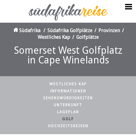
Südafrika
/
Südafrika Golfplätze
/
Provinzen
/
Westliches Kap
/
Golfplätze
Somerset West Golfplatz
in Cape Winelands
WESTLICHES KAP
INFORMATIONEN
SEHENSWÜRDIGKEITEN
UNTERKUNFT
LAGEPLAN
GOLF
HOCHZEITSREISEN