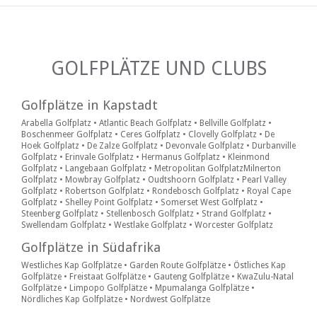
GOLFPLÄTZE UND CLUBS
Golfplätze in Kapstadt
Arabella Golfplatz
•
Atlantic Beach Golfplatz
•
Bellville Golfplatz
•
Boschenmeer Golfplatz
•
Ceres Golfplatz
•
Clovelly Golfplatz
•
De
Hoek Golfplatz
•
De Zalze Golfplatz
•
Devonvale Golfplatz
•
Durbanville
Golfplatz
•
Erinvale Golfplatz
•
Hermanus Golfplatz
•
Kleinmond
Golfplatz
•
Langebaan Golfplatz
•
Metropolitan Golfplatz
Milnerton
Golfplatz
•
Mowbray Golfplatz
•
Oudtshoorn Golfplatz
•
Pearl Valley
Golfplatz
•
Robertson Golfplatz
•
Rondebosch Golfplatz
•
Royal Cape
Golfplatz
•
Shelley Point Golfplatz
•
Somerset West Golfplatz
•
Steenberg Golfplatz
•
Stellenbosch Golfplatz
•
Strand Golfplatz
•
Swellendam Golfplatz
•
Westlake Golfplatz
•
Worcester Golfplatz
Golfplätze in Südafrika
Westliches Kap Golfplätze
•
Garden Route Golfplätze
•
Östliches Kap
Golfplätze
•
Freistaat Golfplätze
•
Gauteng Golfplätze
•
KwaZulu-Natal
Golfplätze
•
Limpopo Golfplätze
•
Mpumalanga Golfplätze
•
Nördliches Kap Golfplätze
•
Nordwest Golfplätze