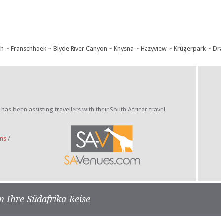
ch
~
Franschhoek
~
Blyde River Canyon
~
Knysna
~
Hazyview
~
Krügerpark
~
Dr
s been assisting travellers with their South African travel
ns
/
m Ihre Südafrika-Reise