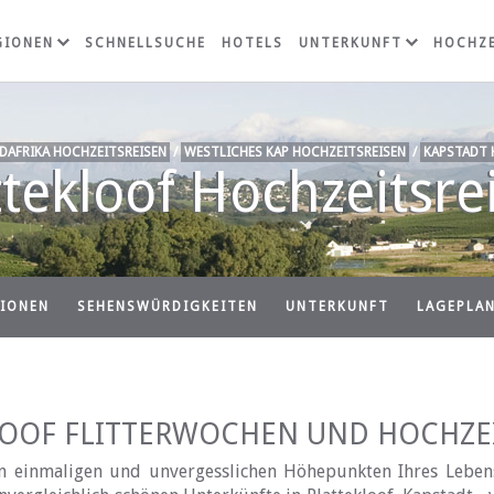
GIONEN
SCHNELLSUCHE
HOTELS
UNTERKUNFT
HOCHZE
DAFRIKA HOCHZEITSREISEN
/
WESTLICHES KAP HOCHZEITSREISEN
/
KAPSTADT 
ttekloof Hochzeitsre
IONEN
SEHENSWÜRDIGKEITEN
UNTERKUNFT
LAGEPLA
LOOF FLITTERWOCHEN UND HOCHZEI
n einmaligen und unvergesslichen Höhepunkten Ihres Lebens 