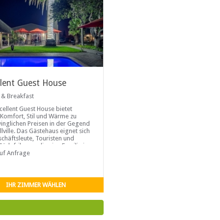
llent Guest House
 & Breakfast
cellent Guest House bietet
 Komfort, Stil und Wärme zu
inglichen Preisen in der Gegend
llville. Das Gästehaus eignet sich
schäftsleute, Touristen und
Südafrikaner, die eine Familie in
egend besuchen.
auf Anfrage
IHR ZIMMER WÄHLEN