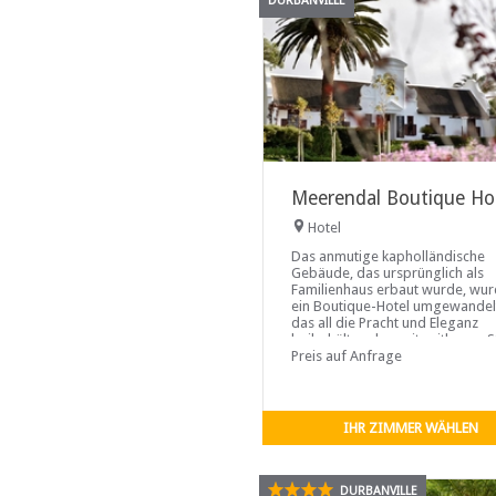
DURBANVILLE
Meerendal Boutique Ho
Hotel
Das anmutige kapholländische
Gebäude, das ursprünglich als
Familienhaus erbaut wurde, wur
ein Boutique-Hotel umgewandel
das all die Pracht und Eleganz
beibehält und es mit zeitlosem St
und ultimativem Luxus kombinier
Preis auf Anfrage
IHR ZIMMER WÄHLEN
DURBANVILLE