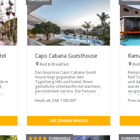
PLATTEKLOOF
PANORAM
tel
Capo Cabana Guesthouse
Rama
Bed & Breakfast
Bed
Das luxuriöse Capo Cabana Guest
Ramasi
House liegt gegenüber den
fünf S
de in
Tygerberg Hills und bietet Ihnen
und d
t,
gemütliche Unterkünfte mit warmem,
wurde 
persönlichem Service. Die Pension
ausges
il
bietet eine atemberaubende Aussicht
über T
t.
auf den Tafelberg, die Table Bay und
Heute ab ZAR 1700.00*
DSTV s
Preis 
die
im Gro
IHR ZIMMER WÄHLEN
DURBANVILLE
DURBANVIL