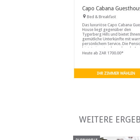
Capo Cabana Guesthou
Bed & Breakfast
Das luxuriöse Capo Cabana Gue
House liegt gegenüber den
Tygerberg Hills und bietet Ihnen
gemütliche Unterkünfte mit wa
persönlichem Service. Die Pensi
bietet eine atemberaubende Aus
auf den Tafelberg, die Table Ba
Heute ab ZAR 1700.00*
die
IHR ZIMMER WÄHLEN
WEITERE ERGE