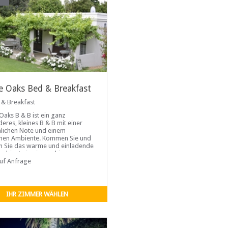
e Oaks Bed & Breakfast
 & Breakfast
Oaks B & B ist ein ganz
eres, kleines B & B mit einer
lichen Note und einem
chen Ambiente. Kommen Sie und
n Sie das warme und einladende
biente in einer ruhigen
ung.
auf Anfrage
IHR ZIMMER WÄHLEN