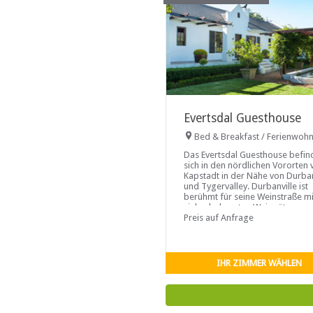
Evertsdal Guesthouse
Bed & Breakfast / Ferienwoh
Das Evertsdal Guesthouse befin
sich in den nördlichen Vororten 
Kapstadt in der Nähe von Durban
und Tygervalley. Durbanville ist
berühmt für seine Weinstraße mi
vielen bekannten Weingütern un
Restaurants am Rande des
Preis auf Anfrage
IHR ZIMMER WÄHLEN