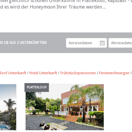
nvergleichlich schönen Unterkünfte in Plattekloof, Kapstadt - 
nd es wird der Honeymoon Ihrer Träume werden ...
EN SIE AUS 2 UNTERKÜNFTEN!
Anreiseda
kloof Unterkunft
/
Hotel Unterkunft
/
Frühstückspensionen
/
Ferienwohnungen
PLATTEKLOOF