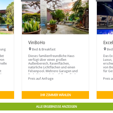
VinBoHo
Exce
nung
Bed & Breakfast
Bed
det
Dieses familienfreundliche Haus
Das Ex
von
verfügt über einen großen
Luxus,
ville
Außenbereich, Rasenflächen,
erschw
natürliche Lichtflächen und einen
von Be
t
Felsenpool. Mehrere Garagen und
für Ge
d
Parkplätze sind ebenfalls verfügbar.
sogar 
Preis auf Anfrage
der G
Preis 
IHR ZIMMER WÄHLEN
ALLE ERGEBNISSE ANZEIGEN