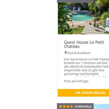
Guest House Le Petit
Chateau
Bed & Breakfast
Das Guest House Le Petit Chate
besteht aus 7 Zimmern mit Bad, 
alle stilvoll mit individuellen Far
eingerichtet sind. Es gibt eine
geräumige und komplett
ausgestattete Suite, die ideal für
Selbstversorger und
Preis auf Anfrage
Langzeitaufenthalte geeignet ist
IHR ZIMMER WÄHLEN
DURBANVILLE