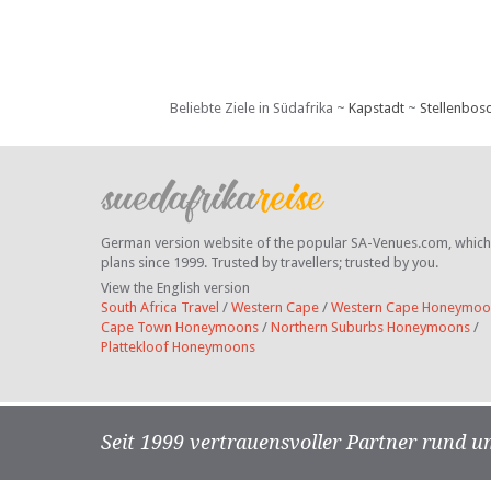
Beliebte Ziele in Südafrika ~
Kapstadt
~
Stellenbos
German version website of the popular SA-Venues.com, which ha
plans since 1999. Trusted by travellers;
trusted by you.
View the English version
South Africa Travel
/
Western Cape
/
Western Cape Honeymoo
Cape Town Honeymoons
/
Northern Suburbs Honeymoons
/
Plattekloof Honeymoons
Seit 1999 vertrauensvoller Partner rund u