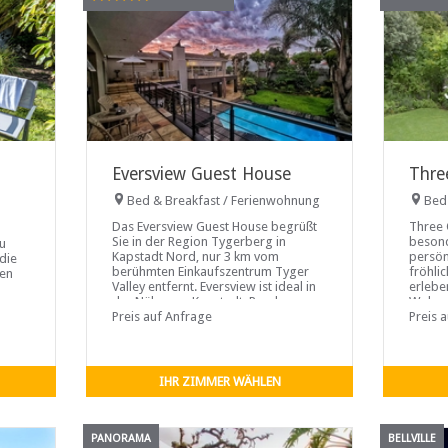
Eversview Guest House
Thre
Bed & Breakfast / Ferienwohnung
Bed
Das Eversview Guest House begrüßt
Three 
Sie in der Region Tygerberg in
besond
au
Kapstadt Nord, nur 3 km vom
persön
die
berühmten Einkaufszentrum Tyger
fröhli
ben
Valley entfernt. Eversview ist ideal in
erlebe
der Nähe von Kapstadt, Paarl,
Wohnam
Stellenbosch und den umliegenden
Preis auf Anfrage
Umgeb
Preis 
Touristenattraktionen gelegen.
.
IHR ZIMMER WÄHLEN
PANORAMA
BELLVILLE