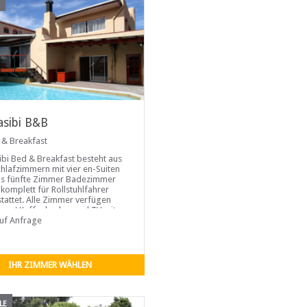
A
sibi B&B
 & Breakfast
bi Bed & Breakfast besteht aus
chlafzimmern mit vier en-Suiten
as fünfte Zimmer Badezimmer
komplett für Rollstuhlfahrer
tattet. Alle Zimmer verfügen
ee- / Kaffeekocher und TV mit
owie WLAN. Eine Honesty Bar ist
auf Anfrage
ßraumbereich verfügbar.
IHR ZIMMER WÄHLEN
LE