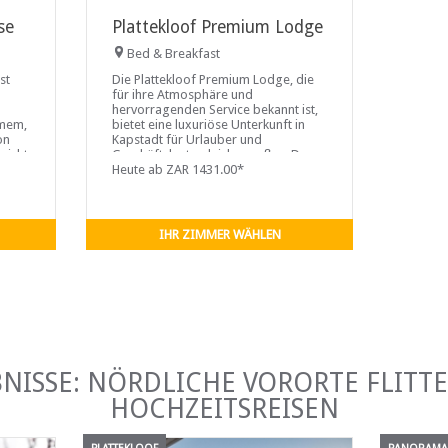
se
Plattekloof Premium Lodge
Bed & Breakfast
st
Die Plattekloof Premium Lodge, die
für ihre Atmosphäre und
hervorragenden Service bekannt ist,
rmem,
bietet eine luxuriöse Unterkunft in
on
Kapstadt für Urlauber und
sicht
Geschäftsleute gleichermaßen. Das
y und
Hotel befindet sich in Kapstadts
Heute ab ZAR 1431.00*
IHR ZIMMER WÄHLEN
BNISSE: NÖRDLICHE VORORTE FLIT
HOCHZEITSREISEN