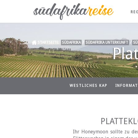
RE
STARTSEITE:
SÜDAFRIKA
/
SÜDAFRIKA UNTERKUNFT
/
SÜ
Pla
WESTLICHES KAP
INFORMAT
PLATTEK
Ihr Honeymoon sollte zu de