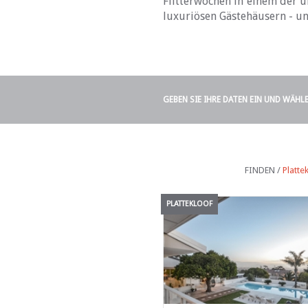
Flitterwochen in einem der u
luxuriösen Gästehäusern - u
GEBEN SIE IHRE DATEN EIN UND WÄHL
FINDEN /
Platte
PLATTEKLOOF