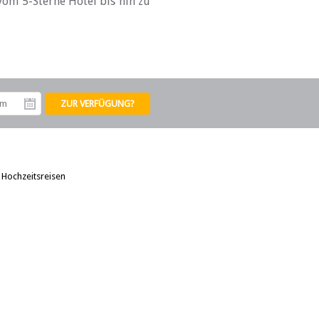
vom 5-Sterne Hotel bis hin zu
tum
Abreisedatum
/
Hochzeitsreisen