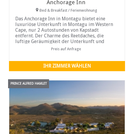
Anchorage Inn
Bed & Breakfast / Ferienwohnung
Das Anchorage Inn in Montagu bietet eine
luxuriöse Unterkunft in Montagu im Western
Cape, nur 2 Autostunden von Kapstadt
entfernt. Der Charme des Reetdaches, die
luftige Geräumigkeit der Unterkunft und
unsere herrliche Umgebung sorgen für einen
Preis auf Anfrage
unvergesslichen Aufenthalt im Anchorage Inn,
während Sie die faszinierende Stadt Montagu
und die interessante Umgebung genießen.
IHR ZIMMER WÄHLEN
PRINCE ALFRED HAMLET