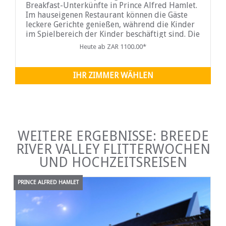
Breakfast-Unterkünfte in Prince Alfred Hamlet.
Im hauseigenen Restaurant können die Gäste
leckere Gerichte genießen, während die Kinder
im Spielbereich der Kinder beschäftigt sind. Die
Zimmer sind geschmackvoll eingerichtet und
Heute ab ZAR 1100.00*
verfügen über ein eigenes...
IHR ZIMMER WÄHLEN
WEITERE ERGEBNISSE: BREEDE
RIVER VALLEY FLITTERWOCHEN
UND HOCHZEITSREISEN
PRINCE ALFRED HAMLET