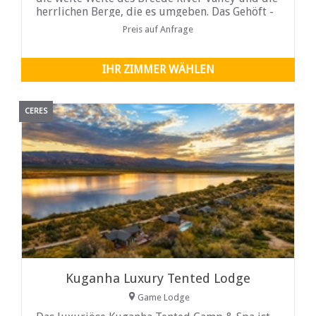
herrlichen Berge, die es umgeben. Das Gehöft -
ein Nationaldenkmal - ist das älteste
Preis auf Anfrage
Bauernhaus im Tal und stammt aus den 1720er
Jahren. Freundliche
IHR ZIMMER WÄHLEN
CERES
Kuganha Luxury Tented Lodge
Game Lodge