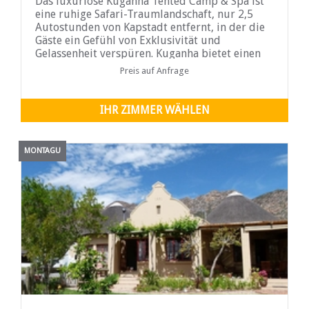
Das luxuriöse Kuganha Tented Camp & Spa ist
eine ruhige Safari-Traumlandschaft, nur 2,5
Autostunden von Kapstadt entfernt, in der die
Gäste ein Gefühl von Exklusivität und
Gelassenheit verspüren. Kuganha bietet einen
großartigen Blick über die wunderschöne
Preis auf Anfrage
Landschaft der Klein Karoo. Besuchen Sie eines
der verborgenen Juwelen des Westkap. Es gibt
nichts Besonderes, als aufzuwachen und die
IHR ZIMMER WÄHLEN
Schönheit des Elefanten oder anderer
wildlebender Tiere in der Nähe Ihres Zeltes zu
beobachten.
MONTAGU