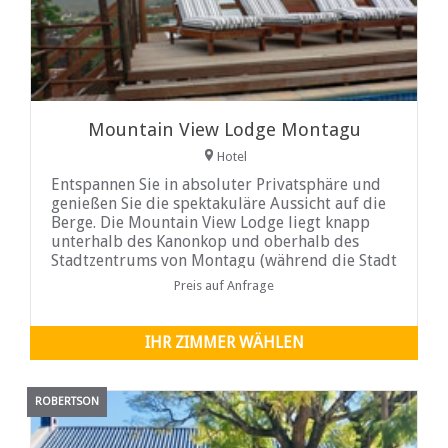
Mountain View Lodge Montagu
Hotel
Entspannen Sie in absoluter Privatsphäre und
genießen Sie die spektakuläre Aussicht auf die
Berge. Die Mountain View Lodge liegt knapp
unterhalb des Kanonkop und oberhalb des
Stadtzentrums von Montagu (während die Stadt
zu Fuß erreichbar ist) und ist fast vollständig
Preis auf Anfrage
von der Straße...
IHR ZIMMER WÄHLEN
ROBERTSON