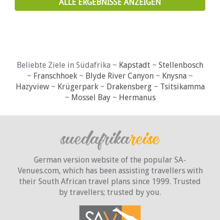
ALLE ERGEBNISSE ANZEIGEN
Beliebte Ziele in Südafrika ~
Kapstadt
~
Stellenbosch
~
Franschhoek
~
Blyde River Canyon
~
Knysna
~
Hazyview
~
Krügerpark
~
Drakensberg
~
Tsitsikamma
~
Mossel Bay
~
Hermanus
German version website of the popular SA-
Venues.com, which has been assisting travellers with
their South African travel plans since 1999. Trusted
by travellers;
trusted by you.