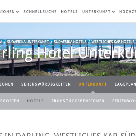
GIONEN
SCHNELLSUCHE
HOTELS
UNTERKUNFT
HOCHZE
A
/
SÜDAFRIKA UNTERKUNFT
/
SÜDAFRIKA HOTELS
/
WESTLICHES KAP HOTELS
rling Hotel Unterku
IONEN
SEHENSWÜRDIGKEITEN
UNTERKUNFT
LAGEPLA
TEGORIEN
HOTELS
FRÜHSTÜCKSPENSIONEN
FERIENWO