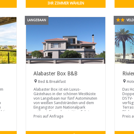
IHR ZIMMER WÄHLEN
LANGEBAAN
VELD
Alabaster Box B&B
Rivie
Bed & Breakfast
Hot
em
Alabaster Box ist ein Luxus-
Das Ho
Gästehaus in der schönen Westküste
Doppel
von Langebaan nur fünf Autominuten
DSTV- 
n
von weißen Sandstränden und dem
verfüg
e
Eingangstor zum Nationalpark
Terras
chtig
entfernt. Eine zehnminütige Fahrt
Blick 
bringt Sie zum Club Mykonos Casino.
Preis auf Anfrage
Riviera
Preis 