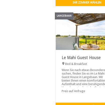
Städte.
IHR ZIMMER WÄHLEN
LANGEBAAN
Le Mahi Guest House
Bed & Breakfast
Wenn Sie nach etwas Besonder
suchen, finden Sie es im Le Mahi
Guest House in Langebaan. Wir
bieten Ihnen einen komfortable
Aufenthalt und eine beruhigend
Umgebung, in der jeder Gast wi
ist. Le...
Preis auf Anfrage