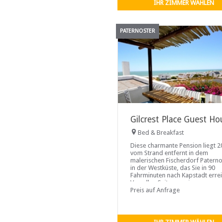
IHR ZIMMER WÄHLEN
PATERNOSTER
Gilcrest Place Guest Ho
Bed & Breakfast
Diese charmante Pension liegt 
vom Strand entfernt in dem
malerischen Fischerdorf Paterno
in der Westküste, das Sie in 90
Fahrminuten nach Kapstadt erre
Von allen Suiten sowie vom
Frühstücksraum und dem
Preis auf Anfrage
Loungebereich