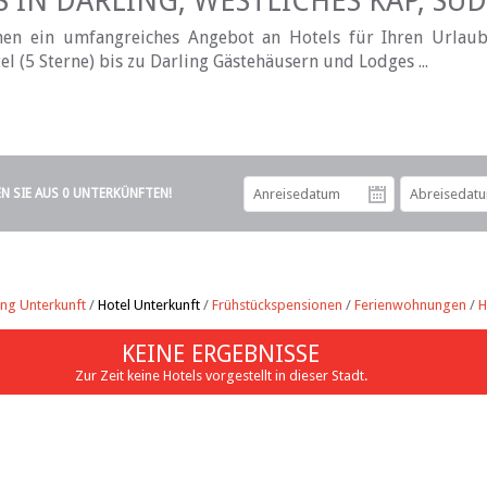
 IN DARLING, WESTLICHES KAP, SÜ
Ihnen ein umfangreiches Angebot an Hotels für Ihren Urlaub
l (5 Sterne) bis zu Darling Gästehäusern und Lodges ...
EN SIE AUS 0 UNTERKÜNFTEN!
Anreiseda
ing Unterkunft
/
Hotel Unterkunft
/
Frühstückspensionen
/
Ferienwohnungen
/
H
KEINE ERGEBNISSE
Zur Zeit keine Hotels vorgestellt in dieser Stadt.