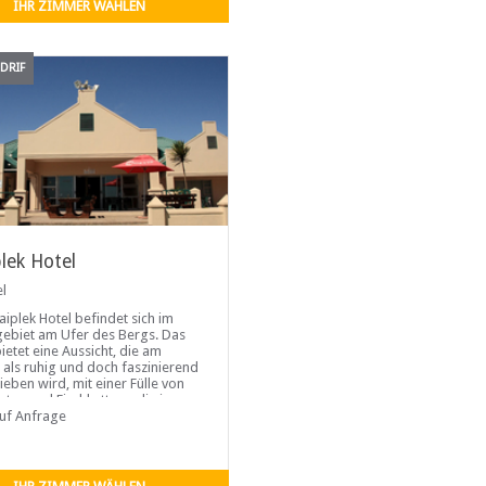
IHR ZIMMER WÄHLEN
DRIF
plek Hotel
el
aiplek Hotel befindet sich im
ebiet am Ufer des Bergs. Das
ietet eine Aussicht, die am
 als ruhig und doch faszinierend
ieben wird, mit einer Fülle von
rten und Fischkuttern, die in
eite kommen und gehen.
auf Anfrage