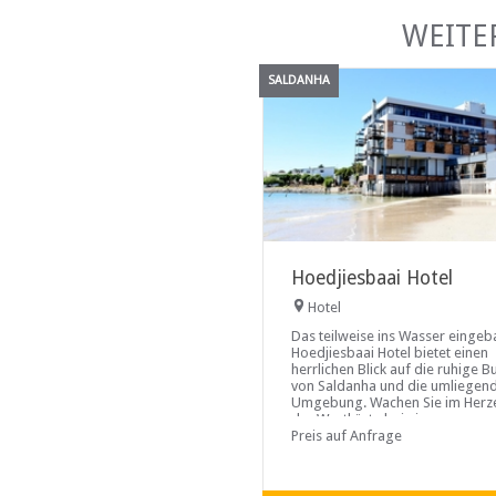
WEITE
SALDANHA
Hoedjiesbaai Hotel
Hotel
Das teilweise ins Wasser eingeb
Hoedjiesbaai Hotel bietet einen
herrlichen Blick auf die ruhige B
von Saldanha und die umliegen
Umgebung. Wachen Sie im Herz
der Westküste bei einem
spektakulären Sonnenaufgang 
Preis auf Anfrage
dem Wasser auf. Verbringen Sie
Tag am Strand oder fahren Sie 
und erkunden Sie die umliegen