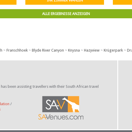
IHR ZIMMER WÄHLEN
ALLE ERGEBNISSE ANZEIGEN
ch
~
Franschhoek
~
Blyde River Canyon
~
Knysna
~
Hazyview
~
Krügerpark
~
Dr
s been assisting travellers with their South African travel
ation
/
s