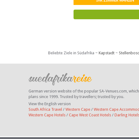
IHR ZIMMER WÄHLEN
Beliebte Ziele in Südafrika ~
Kapstadt
~
Stellenbos
German version website of the popular SA-Venues.com, which ha
plans since 1999. Trusted by travellers;
trusted by you.
View the English version
South Africa Travel
/
Western Cape
/
Western Cape Accommod
Western Cape Hotels
/
Cape West Coast Hotels
/
Darling Hotel