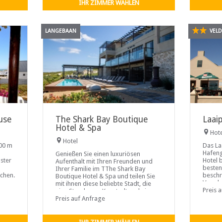
IHR ZIMMER WÄHLEN
LANGEBAAN
VELD
use
The Shark Bay Boutique
Laai
Hotel & Spa
Hot
Hotel
200 m
Das La
Hafeng
Genießen Sie einen luxuriösen
ster
Hotel b
Aufenthalt mit Ihren Freunden und
besten
Ihrer Familie im TThe Shark Bay
ichen.
beschr
Boutique Hotel & Spa und teilen Sie
Vogela
mit ihnen diese beliebte Stadt, die
Sichtw
Preis 
eine Stunde von Kapstadt und eine
Million Meilen von der Welt entfernt
Preis auf Anfrage
liegt. Das Hotel verfügt über fünfzehn
Zimmer und drei Villen. Das Hotel
verfügt über ein