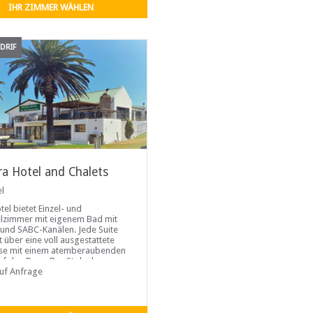
IHR ZIMMER WÄHLEN
DRIF
ra Hotel and Chalets
el
tel bietet Einzel- und
zimmer mit eigenem Bad mit
und SABC-Kanälen. Jede Suite
t über eine voll ausgestattete
se mit einem atemberaubenden
auf den Berg. Der Stolz des
 Hotels
auf Anfrage