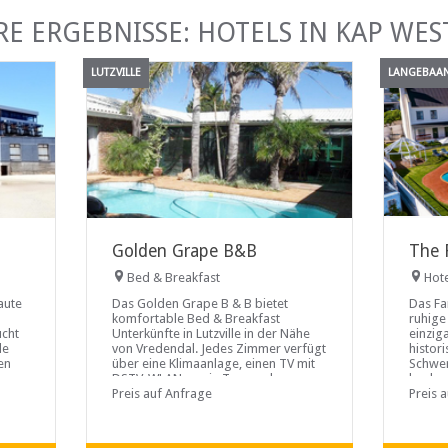
RE ERGEBNISSE: HOTELS IN KAP WES
LUTZVILLE
LANGEBAA
Golden Grape B&B
The 
Bed & Breakfast
Hot
aute
Das Golden Grape B & B bietet
Das Fa
komfortable Bed & Breakfast
ruhige
ucht
Unterkünfte in Lutzville in der Nähe
einzig
de
von Vredendal. Jedes Zimmer verfügt
histori
en
über eine Klimaanlage, einen TV mit
Schwer
DSTV, WLAN sowie Tee- und
hochwe
über
Kaffeezubehör...
Preis auf Anfrage
einzig
Preis 
 den
geschä
kurz
die wi
den