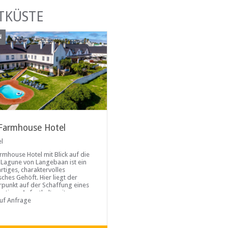
TKÜSTE
N
Farmhouse Hotel
el
rmhouse Hotel mit Blick auf die
 Lagune von Langebaan ist ein
artiges, charaktervolles
sches Gehöft. Hier liegt der
punkt auf der Schaffung eines
rtigen Aufenthalts mit
artigen Ergänzungen, die zu den
auf Anfrage
tzten Erinnerungen beitragen,
r gerne mit Ihnen teilen möchten.