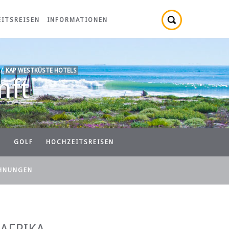
ITSREISEN
INFORMATIONEN
/
KAP WESTKÜSTE HOTELS
nft
N
GOLF
HOCHZEITSREISEN
HNUNGEN