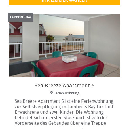
IHR ZIMMER WÄHLEN
LAMBERTS BAY
Sea Breeze Apartment 5
Ferienwohnung
Sea Breeze Apartment 5 ist eine Ferienwohnung
zur Selbstverpflegung in Lamberts Bay für fünf
Erwachsene und zwei Kinder. Die Wohnung
befindet sich im ersten Stock und ist von der
Vorderseite des Gebäudes über eine Treppe
erreichbar. Die beiden Schlafzimmer sind mit je