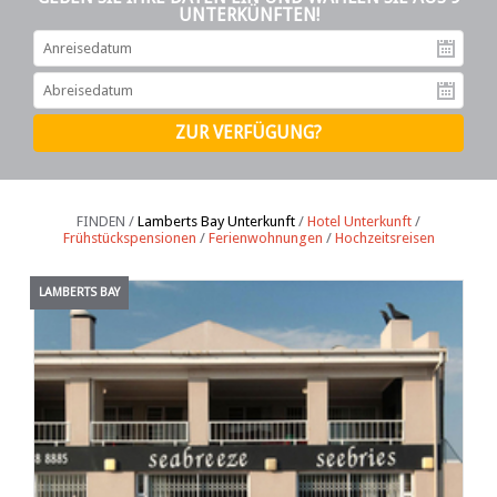
UNTERKÜNFTEN!
An
Ab
FINDEN /
Lamberts Bay Unterkunft
/
Hotel Unterkunft
/
Frühstückspensionen
/
Ferienwohnungen
/
Hochzeitsreisen
LAMBERTS BAY