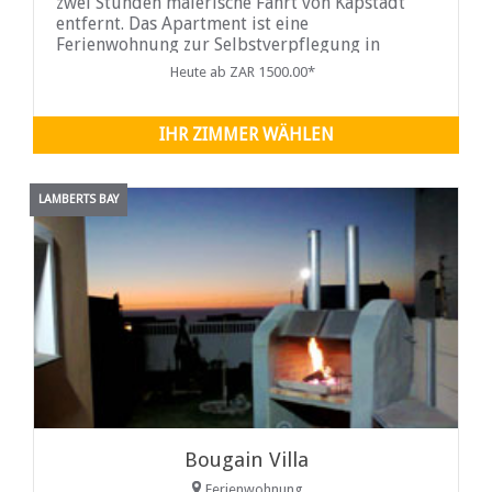
zwei Stunden malerische Fahrt von Kapstadt
entfernt. Das Apartment ist eine
Ferienwohnung zur Selbstverpflegung in
Lamberts Bay und bietet Platz für fünf Gäste.
Heute ab ZAR 1500.00*
Die Wohnung ist klimatisiert und befindet sich
im Erdgeschoss. Es gibt zwei Schlafzimmer,
jeweils mit einem Doppelbett ausgestattet.
IHR ZIMMER WÄHLEN
LAMBERTS BAY
Bougain Villa
Ferienwohnung