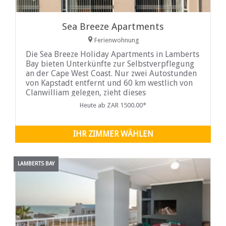
Sea Breeze Apartments
Ferienwohnung
Die Sea Breeze Holiday Apartments in Lamberts
Bay bieten Unterkünfte zur Selbstverpflegung
an der Cape West Coast. Nur zwei Autostunden
von Kapstadt entfernt und 60 km westlich von
Clanwilliam gelegen, zieht dieses
Meeresfrüchte-Mekka im Herzen des
Heute ab ZAR 1500.00*
Langustenlandes Urlauber,
Wochenendausflügler und
IHR ZIMMER WÄHLEN
LAMBERTS BAY