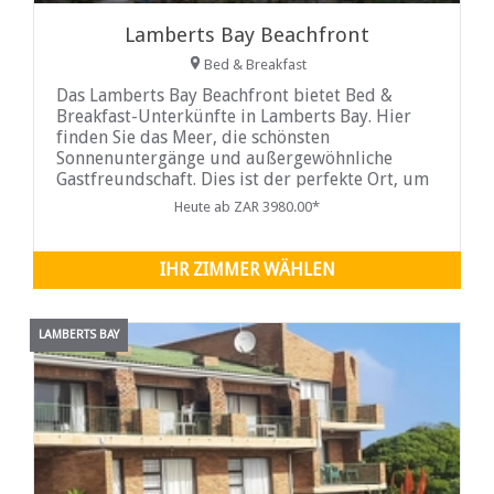
Lamberts Bay Beachfront
Bed & Breakfast
Das Lamberts Bay Beachfront bietet Bed &
Breakfast-Unterkünfte in Lamberts Bay. Hier
finden Sie das Meer, die schönsten
Sonnenuntergänge und außergewöhnliche
Gastfreundschaft. Dies ist der perfekte Ort, um
sich auszuruhen, Ruhe und Frieden zu erleben
Heute ab ZAR 3980.00*
und vor allem eine schöne kleine Bucht direkt
vor Ihnen zu genießen.
IHR ZIMMER WÄHLEN
LAMBERTS BAY