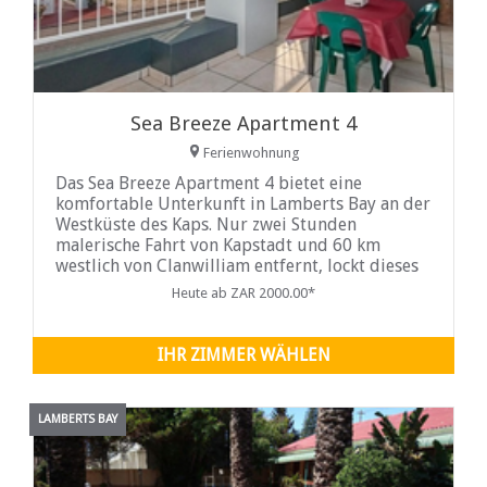
Sea Breeze Apartment 4
Ferienwohnung
Das Sea Breeze Apartment 4 bietet eine
komfortable Unterkunft in Lamberts Bay an der
Westküste des Kaps. Nur zwei Stunden
malerische Fahrt von Kapstadt und 60 km
westlich von Clanwilliam entfernt, lockt dieses
Meeresfrüchte-Mekka im Herzen des
Heute ab ZAR 2000.00*
Flusskrebsgebiets Urlauber,
Wochenendausflügler und Tagesausflügler an.
Sea Breeze Apartment 4 ist eine
IHR ZIMMER WÄHLEN
Selbstversorger-Ferienwohnung in Lamberts
Bay für fünf Gäste
LAMBERTS BAY