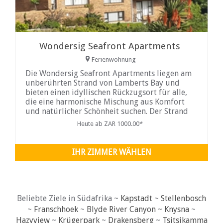
Wondersig Seafront Apartments
Ferienwohnung
Die Wondersig Seafront Apartments liegen am
unberührten Strand von Lamberts Bay und
bieten einen idyllischen Rückzugsort für alle,
die eine harmonische Mischung aus Komfort
und natürlicher Schönheit suchen. Der Strand
ist nur einen kurzen Spaziergang vom Gebäude
Heute ab ZAR 1000.00*
entfernt und bietet einfachen Zugang zu den
Sandstränden und der belebenden Meeresluft.
IHR ZIMMER WÄHLEN
Beliebte Ziele in Südafrika ~
Kapstadt
~
Stellenbosch
~
Franschhoek
~
Blyde River Canyon
~
Knysna
~
Hazyview
~
Krügerpark
~
Drakensberg
~
Tsitsikamma