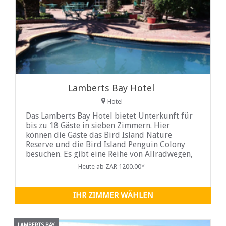
Lamberts Bay Hotel
Hotel
Das Lamberts Bay Hotel bietet Unterkunft für
bis zu 18 Gäste in sieben Zimmern. Hier
können die Gäste das Bird Island Nature
Reserve und die Bird Island Penguin Colony
besuchen. Es gibt eine Reihe von Allradwegen,
großartigen Stränden und beliebten
Heute ab ZAR 1200.00*
Walbeobachtungsorten...
IHR ZIMMER WÄHLEN
LAMBERTS BAY