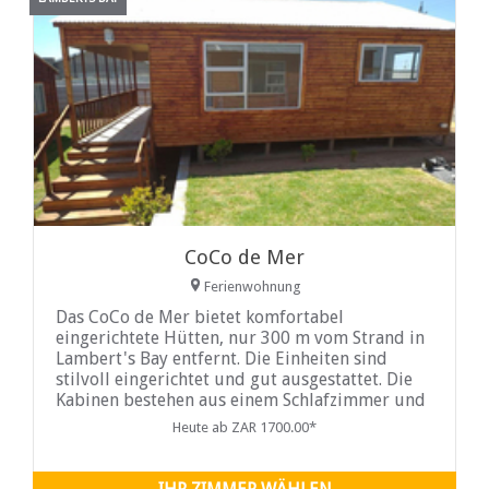
CoCo de Mer
Ferienwohnung
Das CoCo de Mer bietet komfortabel
eingerichtete Hütten, nur 300 m vom Strand in
Lambert's Bay entfernt. Die Einheiten sind
stilvoll eingerichtet und gut ausgestattet. Die
Kabinen bestehen aus einem Schlafzimmer und
einem Badezimmer sowie einer Küche und
Heute ab ZAR 1700.00*
einem Wohnbereich. Zur Ausstattung gehören
Sat-TV und WLAN