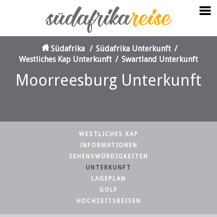
Südafrika
/
Südafrika Unterkunft
/
Westliches Kap Unterkunft
/
Swartland Unterkunft
Moorreesburg Unterkunft
WESTLICHES KAP
INFORMATIONEN
SEHENSWÜRDIGKEITEN
UNTERKUNFT
LAGEPLAN
GOLF
HOCHZEITSREISEN