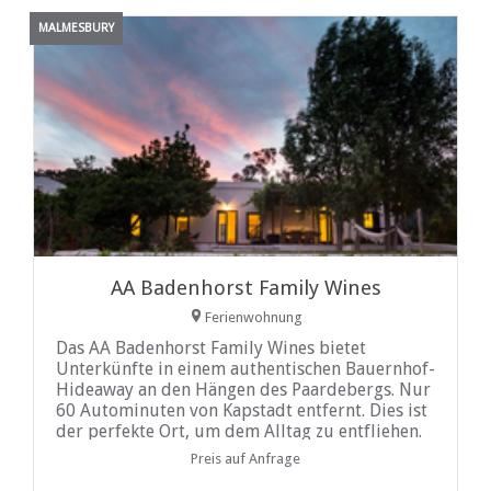
MALMESBURY
AA Badenhorst Family Wines
Ferienwohnung
Das AA Badenhorst Family Wines bietet
Unterkünfte in einem authentischen Bauernhof-
Hideaway an den Hängen des Paardebergs. Nur
60 Autominuten von Kapstadt entfernt. Dies ist
der perfekte Ort, um dem Alltag zu entfliehen.
Ein bescheidener, ländlicher Rückzugsort, in
Preis auf Anfrage
dem Sie den Stress des Stadtlebens mitreißen