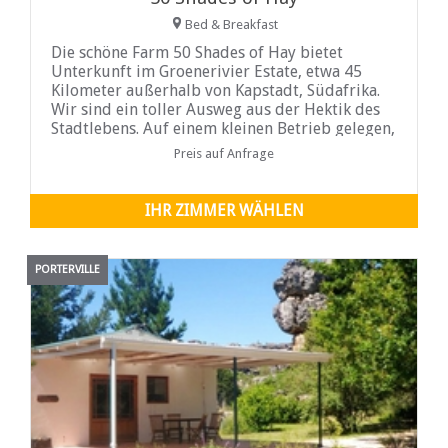
Bed & Breakfast
Die schöne Farm 50 Shades of Hay bietet
Unterkunft im Groenerivier Estate, etwa 45
Kilometer außerhalb von Kapstadt, Südafrika.
Wir sind ein toller Ausweg aus der Hektik des
Stadtlebens. Auf einem kleinen Betrieb gelegen,
können Sie Ruhe und Frieden genießen...
Preis auf Anfrage
IHR ZIMMER WÄHLEN
PORTERVILLE