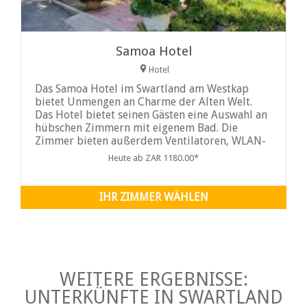
Samoa Hotel
Hotel
Das Samoa Hotel im Swartland am Westkap
bietet Unmengen an Charme der Alten Welt.
Das Hotel bietet seinen Gästen eine Auswahl an
hübschen Zimmern mit eigenem Bad. Die
Zimmer bieten außerdem Ventilatoren, WLAN-
Zugang sowie Tee- und Kaffeezubehör. Das
Heute ab ZAR 1180.00*
hoteleigene Restaurant bietet Frühstück,
Mittag- und Abendessen gegen Aufpreis.
Swimmingpool und sichere Parkplätze stehen
IHR ZIMMER WÄHLEN
WEITERE ERGEBNISSE:
UNTERKÜNFTE IN SWARTLAND