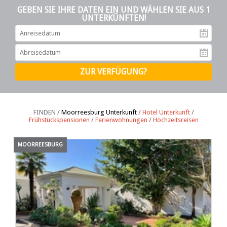
GEBEN SIE IHRE DATEN EIN UND WÄHLEN SIE AUS 1
UNTERKÜNFTEN!
An
Ab
FINDEN /
Moorreesburg Unterkunft
/
Hotel Unterkunft
/
Frühstückspensionen
/
Ferienwohnungen
/
Hochzeitsreisen
MOORREESBURG