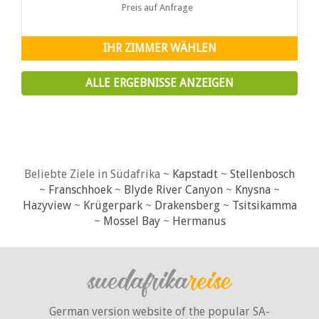
eine halbe Autostunde von der Westküste
Preis auf Anfrage
entfernt. Das Schloss bietet einen friedlichen
Rückzugsort von dem geschäftigen Lebensstil,
den wir alle erleben. Genießen Sie die
IHR ZIMMER WÄHLEN
atemberaubende Aussicht auf die gesamte
Region Swartland.
ALLE ERGEBNISSE ANZEIGEN
Beliebte Ziele in Südafrika ~
Kapstadt
~
Stellenbosch
~
Franschhoek
~
Blyde River Canyon
~
Knysna
~
Hazyview
~
Krügerpark
~
Drakensberg
~
Tsitsikamma
~
Mossel Bay
~
Hermanus
German version website of the popular SA-