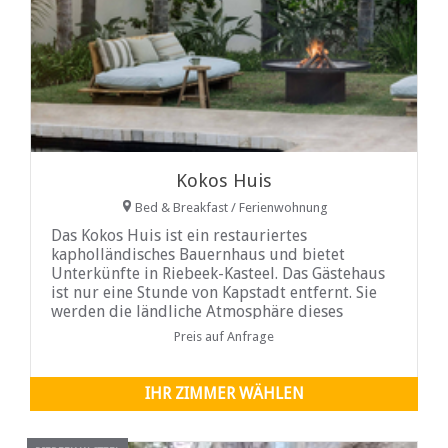
Kokos Huis
Bed & Breakfast / Ferienwohnung
Das Kokos Huis ist ein restauriertes
kapholländisches Bauernhaus und bietet
Unterkünfte in Riebeek-Kasteel. Das Gästehaus
ist nur eine Stunde von Kapstadt entfernt. Sie
werden die ländliche Atmosphäre dieses
malerischen Dorfes lieben, es gibt eine große
Preis auf Anfrage
Auswahl an Restaurants und Getränken,
Möglichkeiten zum Einkaufen oder zum
Probieren des köstlichen lokalen Weins, der
IHR ZIMMER WÄHLEN
Oliven und anderer Produkte. Machen Sie dies
zu Ihrem Ausgangspunkt und erkunden Sie das
schöne Swartland, die Westküste und die