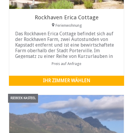
Rockhaven Erica Cottage
Ferienwohnung
Das Rockhaven Erica Cottage befindet sich auf
der Rockhaven Farm, zwei Autostunden von
Kapstadt entfernt und ist eine bewirtschaftete
Farm oberhalb der Stadt Porterville. Im
Gegensatz zu einer Reihe von Kurzurlauben in
der Umgebung hat Rockhaven den unfairen
Preis auf Anfrage
Vorteil, inmitten der spektakulären Groot
Winterhoek Mountains zu sein.
IHR ZIMMER WÄHLEN
RIEBEEK KASTEEL