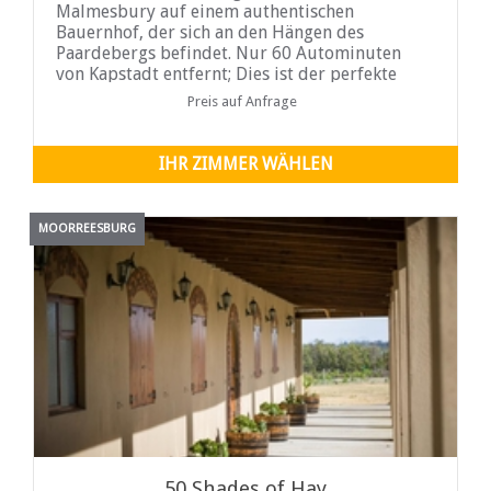
Malmesbury auf einem authentischen
Bauernhof, der sich an den Hängen des
Paardebergs befindet. Nur 60 Autominuten
von Kapstadt entfernt; Dies ist der perfekte
Ort, um dem Alltag zu entfliehen. Das
Preis auf Anfrage
Winemakers Cottage ist über 100 Jahre alt und
liegt zwischen alten Weinbergen
IHR ZIMMER WÄHLEN
MOORREESBURG
50 Shades of Hay