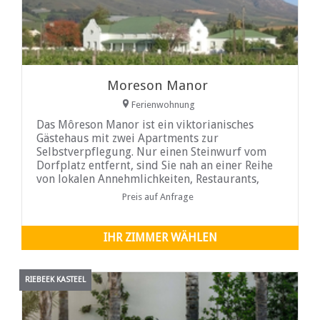
Moreson Manor
Ferienwohnung
Das Môreson Manor ist ein viktorianisches
Gästehaus mit zwei Apartments zur
Selbstverpflegung. Nur einen Steinwurf vom
Dorfplatz entfernt, sind Sie nah an einer Reihe
von lokalen Annehmlichkeiten, Restaurants,
Einkaufsmöglichkeiten, Weinproben und vieles
Preis auf Anfrage
mehr.
IHR ZIMMER WÄHLEN
RIEBEEK KASTEEL