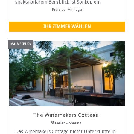
spektakulärem Bergblick ist Sonkop ein
romantischer Zufluchtsort, beherbergt aber
Preis auf Anfrage
auch eine kleine Familie oder zwei Paare
IHR ZIMMER WÄHLEN
MALMESBURY
The Winemakers Cottage
Ferienwohnung
Das Winemakers Cottage bietet Unterkünfte in