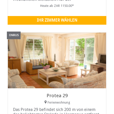
gegenüberliegenden Straßenseite von
Heute ab ZAR 1150.00*
Strandloper Self-Catering finden Sie das Jan
Rabie Gezeitenbecken.
IHR ZIMMER WÄHLEN
ONRUS
Protea 29
Ferienwohnung
Das Protea 29 befindet sich 200 m von einem