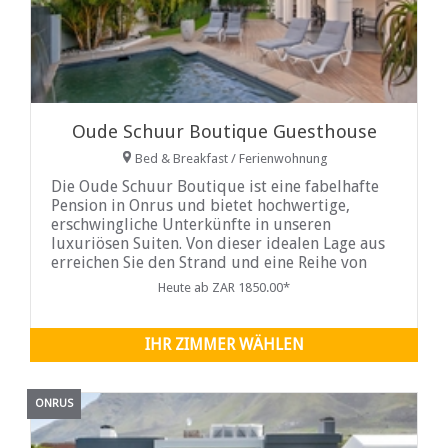
Oude Schuur Boutique Guesthouse
Bed & Breakfast / Ferienwohnung
Die Oude Schuur Boutique ist eine fabelhafte
Pension in Onrus und bietet hochwertige,
erschwingliche Unterkünfte in unseren
luxuriösen Suiten. Von dieser idealen Lage aus
erreichen Sie den Strand und eine Reihe von
Geschäften und Restaurants zu Fuß...
Heute ab ZAR 1850.00*
IHR ZIMMER WÄHLEN
ONRUS