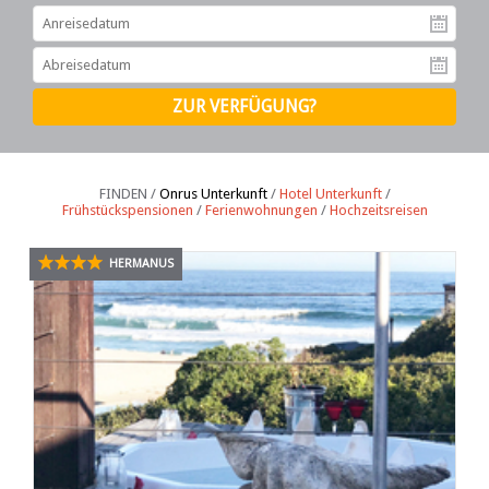
An
Ab
FINDEN /
Onrus Unterkunft
/
Hotel Unterkunft
/
Frühstückspensionen
/
Ferienwohnungen
/
Hochzeitsreisen
HERMANUS