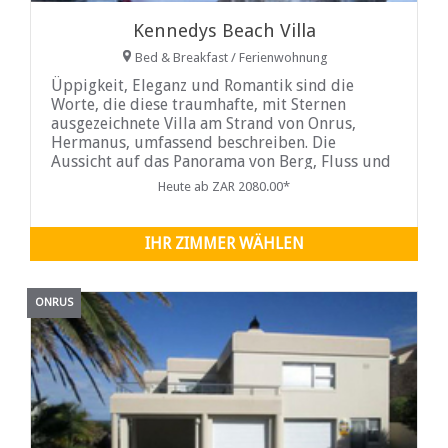
Kennedys Beach Villa
Bed & Breakfast / Ferienwohnung
Üppigkeit, Eleganz und Romantik sind die
Worte, die diese traumhafte, mit Sternen
ausgezeichnete Villa am Strand von Onrus,
Hermanus, umfassend beschreiben. Die
Aussicht auf das Panorama von Berg, Fluss und
See, die dieses kleine Paradies auf ...
Heute ab ZAR 2080.00*
IHR ZIMMER WÄHLEN
ONRUS