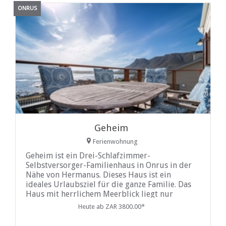
ONRUS
Geheim
Ferienwohnung
Geheim ist ein Drei-Schlafzimmer-
Selbstversorger-Familienhaus in Onrus in der
Nähe von Hermanus. Dieses Haus ist ein
ideales Urlaubsziel für die ganze Familie. Das
Haus mit herrlichem Meerblick liegt nur
wenige Gehminuten vom bekannten Onrus
Heute ab ZAR 3800.00*
Strand entfernt...