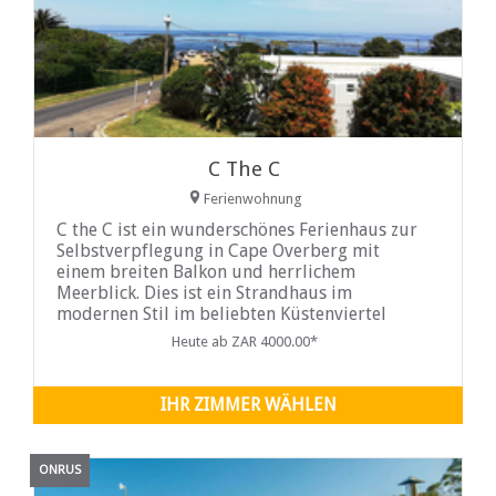
C The C
Ferienwohnung
C the C ist ein wunderschönes Ferienhaus zur
Selbstverpflegung in Cape Overberg mit
einem breiten Balkon und herrlichem
Meerblick. Dies ist ein Strandhaus im
modernen Stil im beliebten Küstenviertel
Onrus, nur 15 Minuten vom zentralen
Heute ab ZAR 4000.00*
Geschäftsviertel von Hermanus entfernt. Es ist
der ideale Ort für eine Familie oder eine
Gruppe von Freunden, die sich vom
IHR ZIMMER WÄHLEN
Rattenrennen entspannen möchten. Das Haus
liegt in der Nähe des berühmten Onrus-
Strandes und nur etwa 30 m von der Küste
ONRUS
und den Klippen entfernt.