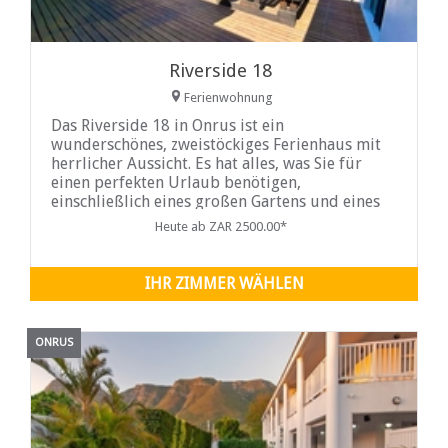
Riverside 18
Ferienwohnung
Das Riverside 18 in Onrus ist ein
wunderschönes, zweistöckiges Ferienhaus mit
herrlicher Aussicht. Es hat alles, was Sie für
einen perfekten Urlaub benötigen,
einschließlich eines großen Gartens und eines
Swimmingpools (bitte beachten Sie, dass der
Heute ab ZAR 2500.00*
Pool kein Sicherheitsnetz hat).
IHR ZIMMER WÄHLEN
ONRUS