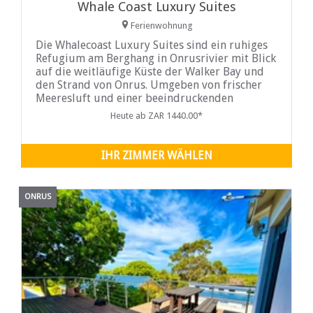
Whale Coast Luxury Suites
Ferienwohnung
Die Whalecoast Luxury Suites sind ein ruhiges
Refugium am Berghang in Onrusrivier mit Blick
auf die weitläufige Küste der Walker Bay und
den Strand von Onrus. Umgeben von frischer
Meeresluft und einer beeindruckenden
Bergkulisse bietet die Unterkunft eine
Heute ab ZAR 1440.00*
friedliche und erholsame Atmosphäre, in der
Gäste entspannen und den weiten Blick auf das
Meer und die umliegende Landschaft
IHR ZIMMER WÄHLEN
ONRUS