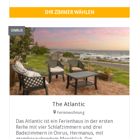
Diese Oase im Freien eignet sich perfekt für
Mahlzeiten im Freien und bietet eine
IHR ZIMMER WÄHLEN
atemberaubende Kulisse des Ozeans.
ONRUS
The Atlantic
Ferienwohnung
Das Atlantic ist ein Ferienhaus in der ersten
Reihe mit vier Schlafzimmern und drei
Badezimmern in Onrus, Hermanus, mit
atemberaubendem Meerblick. Das