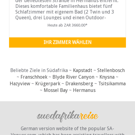
der beliebtesten Strände in Hermanus entfernt.
Dieses komfortable Familienhaus bietet fünf
Schlafzimmer mit eigenem Bad (2 Twin und 3
Queen), drei Lounges und einen Outdoor-
Grillplatz.
Heute ab ZAR 3660.00*
IHR ZIMMER WÄHLEN
Beliebte Ziele in Südafrika ~
Kapstadt
~
Stellenbosch
~
Franschhoek
~
Blyde River Canyon
~
Knysna
~
Hazyview
~
Krügerpark
~
Drakensberg
~
Tsitsikamma
~
Mossel Bay
~
Hermanus
German version website of the popular SA-