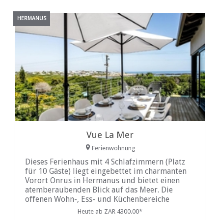
HERMANUS
Vue La Mer
Ferienwohnung
Dieses Ferienhaus mit 4 Schlafzimmern (Platz
für 10 Gäste) liegt eingebettet im charmanten
Vorort Onrus in Hermanus und bietet einen
atemberaubenden Blick auf das Meer. Die
offenen Wohn-, Ess- und Küchenbereiche
strahlen zeitgenössische Eleganz aus und gehen
Heute ab ZAR 4300.00*
nahtlos in eine geräumige Holzterrasse über.