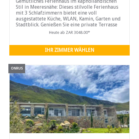
Gemütliches Ferienhaus im kapholländischen
Stil in Meeresnähe: Dieses stilvolle Ferienhaus
mit 3 Schlafzimmern bietet eine voll
ausgestattete Küche, WLAN, Kamin, Garten und
Stadtblick. Genießen Sie eine private Terrasse
mit Grillplatz, kostenlose und sichere
Heute ab ZAR 3048.00*
Parkplätze sowie die entspannte Lage an der
Küste – ideal für Familien oder Gruppen.
IHR ZIMMER WÄHLEN
ONRUS