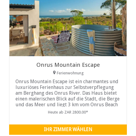
Onrus Mountain Escape
Ferienwohnung
Onrus Mountain Escape ist ein charmantes und
luxuriöses Ferienhaus zur Selbstverpflegung
am Berghang des Onrus River. Das Haus bietet
einen malerischen Blick auf die Stadt, die Berge
und das Meer und liegt 3 km vom Onrus Beach
und 7 km vom Zentrum von Hermanus entfernt.
Heute ab ZAR 2800.00*
Onrus Mountain Escape verfügt über zwei
Schlafzimmer mit Queensize-Betten. Das Haus
verfügt über eine gut ausgestattete Küche, die
IHR ZIMMER WÄHLEN