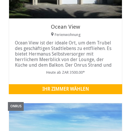
Ocean View
Ferienwohnung
Ocean View ist der ideale Ort, um dem Trubel
des geschäftigen Stadtlebens zu entfliehen. Es
bietet Hermanus Selbstversorger mit
herrlichem Meerblick von der Lounge, der
Küche und dem Balkon. Der Onrus Strand und
die Lagune sind nur eine kurze Autofahrt
Heute ab ZAR 3500.00*
entfernt.
IHR ZIMMER WÄHLEN
ONRUS