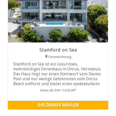
Stamford on Sea
Ferienwohnung
Stamford on Sea ist ein luxuriöses,
mehrstöckiges Ferienhaus in Onrus, Hermanus.
Das Haus liegt nur einen Steinwurf vom Davies
Pool und nur wenige Gehminuten vom Onrus
Beach entfernt und bietet einen spektakulären
Blick über die Walker Bay. Stamford on Sea
Heute ab ZAR 11250.00*
verfügt über drei geräumige Schlafzimmer mit
eigenem Bad und ein Schlafzimmer mit
Etagenbett im ersten Stock.
IHR ZIMMER WÄHLEN