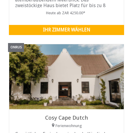
zweistöckige Haus bietet Platz für bis zu 8
Gäste. Unsere Gäste lieben die Nähe zum
Heute ab ZAR 4250.00*
beliebten Onrus Main Beach, der gleich um die
Ecke vom Haus liegt. Oben im The Atlantic
finden Sie das
IHR ZIMMER WÄHLEN
ONRUS
Cosy Cape Dutch
Ferienwohnung